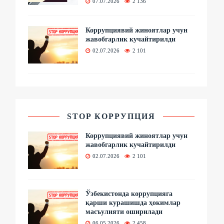
07.07.2026
2 136
Коррупциявий жиноятлар учун
жавобгарлик кучайтирилди
02.07.2026
2 101
STOP КОРРУПЦИЯ
Коррупциявий жиноятлар учун
жавобгарлик кучайтирилди
02.07.2026
2 101
Ўзбекистонда коррупцияга
қарши курашишда ҳокимлар
масъулияти оширилади
06.05.2026
2 458