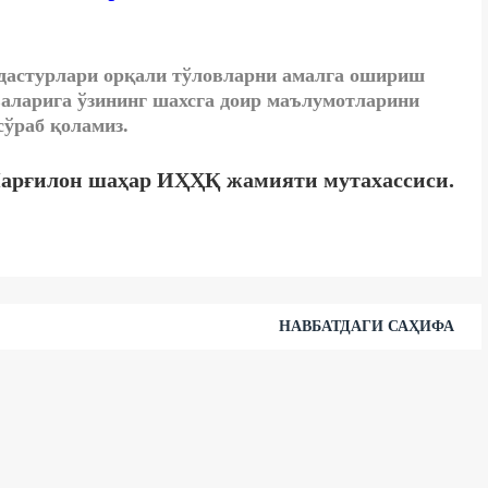
 дастурлари орқали тўловларни амалга ошириш
валарига ўзининг шахсга доир маълумотларини
ўраб қоламиз.
Марғилон шаҳар ИҲҲҚ жамияти мутахассиси.
НАВБАТДАГИ САҲИФА