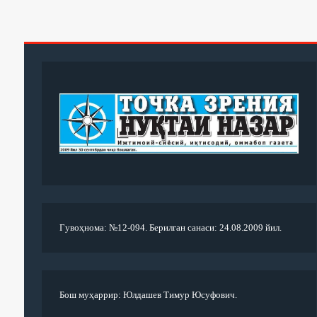
Гувоҳнома: №12-094. Берилган санаси: 24.08.2009 йил.
Бош муҳаррир: Юлдашев Тимур Юсуфович.