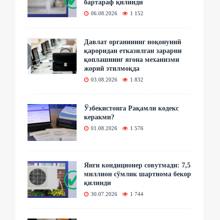
бартараф қилинди
06.08.2026
1 152
Давлат органининг ноқонуний
қароридан етказилган зарарни
қоплашнинг ягона механизми
жорий этилмоқда
03.08.2026
1 832
Ўзбекистонга Рақамли кодекс
керакми?
01.08.2026
1 576
Янги кондиционер совутмади: 7,5
миллион сўмлик шартнома бекор
қилинди
30.07.2026
1 744