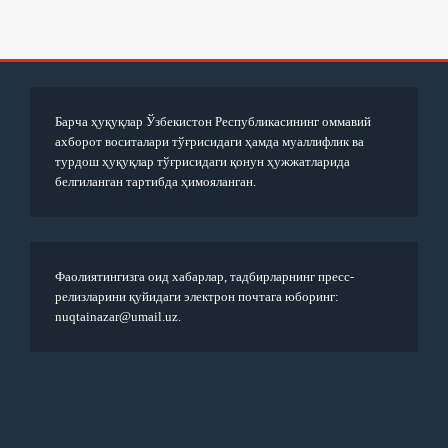
Барча ҳуқуқлар Ўзбекистон Республикасининг оммавий
ахборот воситалари тўғрисидаги ҳамда муаллифлик ва
турдош ҳуқуқлар тўғрисидаги қонун ҳужжатларида
белгиланган тартибда ҳимояланган.
Фаолиятингизга оид хабарлар, тадбирларнинг пресс-
релизларини қуйидаги электрон почтага юборинг:
nuqtainazar@umail.uz.