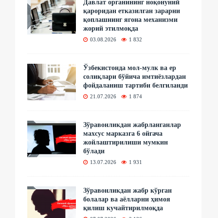
Давлат органининг ноқонуний
қароридан етказилган зарарни
қоплашнинг ягона механизми
жорий этилмоқда
03.08.2026
1 832
Ўзбекистонда мол-мулк ва ер
солиқлари бўйича имтиёзлардан
фойдаланиш тартиби белгиланди
21.07.2026
1 874
Зўравонликдан жабрланганлар
махсус марказга 6 ойгача
жойлаштирилиши мумкин
бўлади
13.07.2026
1 931
Зўравонликдан жабр кўрган
болалар ва аёлларни ҳимоя
қилиш кучайтирилмоқда