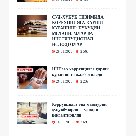
СУД-ҲУҚУҚ ТИЗИМИДА
КОРРУПЦИЯГА ҚАРШИ
КУРАШИШ: ҲУҚУҚИЙ
МЕХАНИЗМЛАР ВА
ИНСТИТУЦИОНАЛ
ИСЛОҲОТЛАР
29.01.2026
2 560
ННТлар коррупцияга қарши
курашишга жалб этилади
26.09.2025
2 239
Коррупцияга оид маъмурий
ҳуқуқбузарлик турлари
кенгайтирилди
16.06.2025
2 699