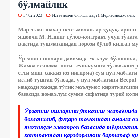
бўлмайлик
17.02.2023
Истеъмолчи билиши шарт!
,
Медиасаводхонлик
Марғилон шаҳар истеъмолчилар ҳуқуқларини
яшовчи М. Н.нинг тўлов-контракт учун тўлага
вақтида тушмаганидан норози бўлиб қилган м
Ўрганиш ишлари давомида маълум бўлишича, 
Жамоат саломатлиги техникумига тўлов-контра
етти минг саккиз юз йигирма) сўм пул маблағи
келиб тушган бўлсада, у пул маблағини Beepu
мақсади ҳақида тўлиқ маълумот киритмаганли
базасида номаълум сумма сифатида туриб қоли
Ўрганиш ишларини ўтказиш жараёнида 
боғланилиб, фуқаро томонидан амалга о
техникум электрон базасида тўғриланиш
контрактдан қарздорликни бартараф қ