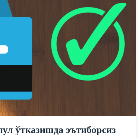
пул ўтказишда эътиборсиз