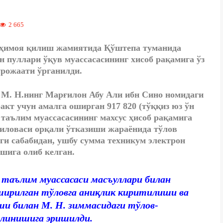
2 665
 ҳимоя қилиш жамиятида Қўштепа туманида
н пуллари ўқув муассасасининг хисоб рақамига ўз
урожаати ўрганилди.
М. Н.нинг Марғилон Абу Али ибн Сино номидаги
кт учун амалга оширган 917 820 (тўққиз юз ўн
 таълим муассасасининг махсус ҳисоб рақамига
l иловаси орқали ўтказиши жараёнида тўлов
ги сабабидан, ушбу сумма техникум электрон
шига олиб келган.
таълим муассасаси масъуллари билан
ширилган тўловга аниқлик киритилиши ва
и билан М. Н. зиммасидаги тўлов-
илинишига эришилди.