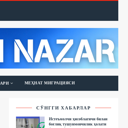
МЕҲНАТ МИГРАЦИЯСИ
АРИ
СЎНГГИ ХАБАРЛАР
Истеъмолчи ҳисоблагичи билан
боғлиқ тушунмовчилик ҳолати