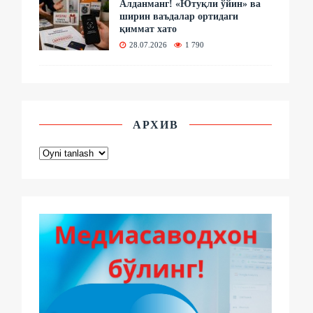
Алданманг! «Ютуқли ўйин» ва
ширин ваъдалар ортидаги
қиммат хато
28.07.2026
1 790
АРХИВ