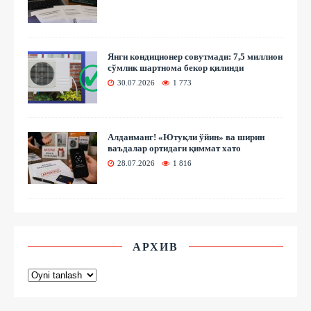
Янги кондиционер совутмади: 7,5 миллион
сўмлик шартнома бекор қилинди
30.07.2026
1 773
Алданманг! «Ютуқли ўйин» ва ширин
ваъдалар ортидаги қиммат хато
28.07.2026
1 816
АРХИВ