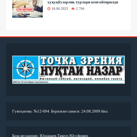
ҳуқуқбузарлик турлари кенгайтирилди
16.06.2025
2 704
Гувоҳнома: №12-094. Берилган санаси: 24.08.2009 йил.
Бош муҳаррир: Юлдашев Тимур Юсуфович.