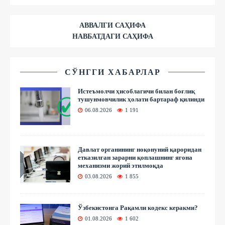
АВВАЛГИ САҲИФА
НАВБАТДАГИ САҲИФА
СЎНГГИ ХАБАРЛАР
Истеъмолчи ҳисоблагичи билан боғлиқ
тушунмовчилик ҳолати бартараф қилинди
06.08.2026
1 191
Давлат органининг ноқонуний қароридан
етказилган зарарни қоплашнинг ягона
механизми жорий этилмоқда
03.08.2026
1 855
Ўзбекистонга Рақамли кодекс керакми?
01.08.2026
1 602