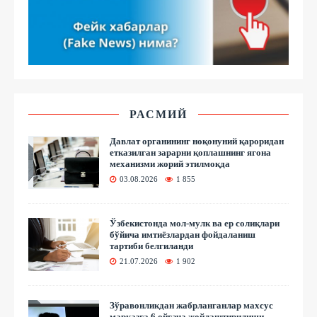
РАСМИЙ
Давлат органининг ноқонуний қароридан
етказилган зарарни қоплашнинг ягона
механизми жорий этилмоқда
03.08.2026
1 855
Ўзбекистонда мол-мулк ва ер солиқлари
бўйича имтиёзлардан фойдаланиш
тартиби белгиланди
21.07.2026
1 902
Зўравонликдан жабрланганлар махсус
марказга 6 ойгача жойлаштирилиши