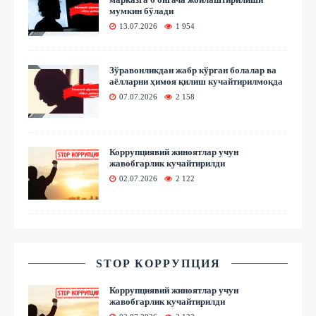
мумкин бўлади
13.07.2026
1 954
Зўравонликдан жабр кўрган болалар ва
аёлларни ҳимоя қилиш кучайтирилмоқда
07.07.2026
2 158
Коррупциявий жиноятлар учун
жавобгарлик кучайтирилди
02.07.2026
2 122
STOP КОРРУПЦИЯ
Коррупциявий жиноятлар учун
жавобгарлик кучайтирилди