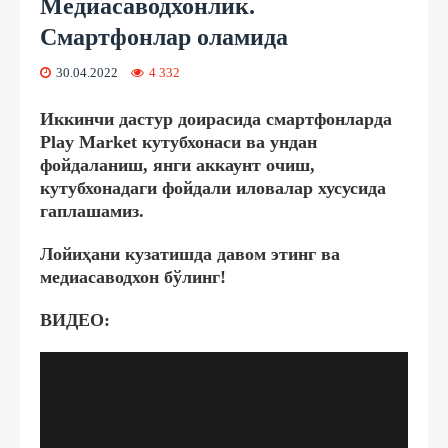
Медиасаводхонлик.
Смартфонлар оламида
30.04.2022
4 332
Иккинчи дастур доирасида смартфонларда
Play Market кутубхонаси ва ундан
фойдаланиш, янги аккаунт очиш,
кутубхонадаги фойдали иловалар хусусида
гаплашамиз.
Лойиҳани кузатишда давом этинг ва
медиасаводхон бўлинг!
ВИДЕО: