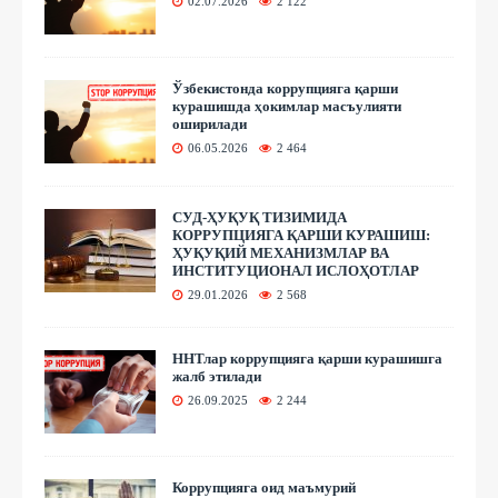
02.07.2026
2 122
Ўзбекистонда коррупцияга қарши
курашишда ҳокимлар масъулияти
оширилади
06.05.2026
2 464
СУД-ҲУҚУҚ ТИЗИМИДА
КОРРУПЦИЯГА ҚАРШИ КУРАШИШ:
ҲУҚУҚИЙ МЕХАНИЗМЛАР ВА
ИНСТИТУЦИОНАЛ ИСЛОҲОТЛАР
29.01.2026
2 568
ННТлар коррупцияга қарши курашишга
жалб этилади
26.09.2025
2 244
Коррупцияга оид маъмурий