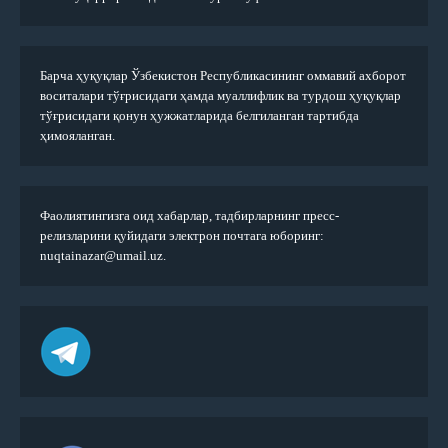
Барча ҳуқуқлар Ўзбекистон Республикасининг оммавий ахборот
воситалари тўғрисидаги ҳамда муаллифлик ва турдош ҳуқуқлар
тўғрисидаги қонун ҳужжатларида белгиланган тартибда
ҳимояланган.
Фаолиятингизга оид хабарлар, тадбирларнинг пресс-
релизларини қуйидаги электрон почтага юборинг:
nuqtainazar@umail.uz.