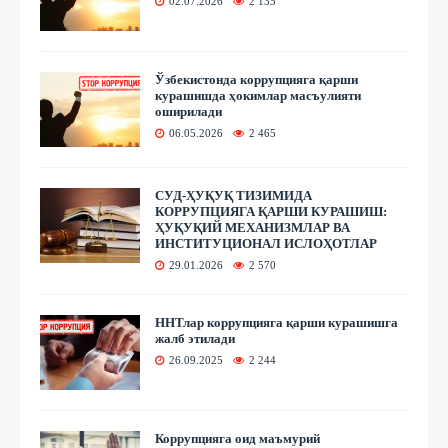
02.07.2026
2 135
Ўзбекистонда коррупцияга қарши
курашишда ҳокимлар масъулияти
оширилади
06.05.2026
2 465
СУД-ҲУҚУҚ ТИЗИМИДА
КОРРУПЦИЯГА ҚАРШИ КУРАШИШ:
ҲУҚУҚИЙ МЕХАНИЗМЛАР ВА
ИНСТИТУЦИОНАЛ ИСЛОҲОТЛАР
29.01.2026
2 570
ННТлар коррупцияга қарши курашишга
жалб этилади
26.09.2025
2 244
Коррупцияга оид маъмурий