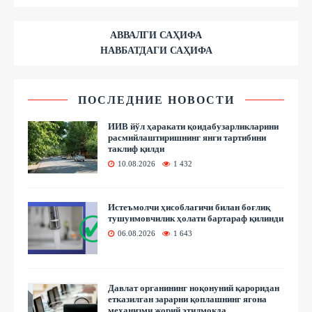
АВВАЛГИ САҲИФА
НАВБАТДАГИ САҲИФА
ПОСЛЕДНИЕ НОВОСТИ
ИИВ йўл ҳаракати қоидабузарликларини
расмийлаштиришнинг янги тартибини
таклиф қилди
10.08.2026
1 432
Истеъмолчи ҳисоблагичи билан боғлиқ
тушунмовчилик ҳолати бартараф қилинди
06.08.2026
1 643
Давлат органининг ноқонуний қароридан
етказилган зарарни қоплашнинг ягона
механизми жорий этилмоқда