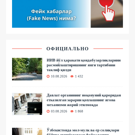
ОФИЦИАЛЬНО
ИИВ йўл ҳаракати қоидабузарликларини
расмийлаштиришнинг янги тартибини
таклиф қилди
10.08.2026
1 432
Давлат органининг ноқонуний қароридан
етказилган зарарни қоплашнинг ягона
механизми жорий этилмоқда
03.08.2026
1 868
Ўзбекистонда мол-мулк ва ер солиқлари
бўйича имтиёзлардан фойдаланиш