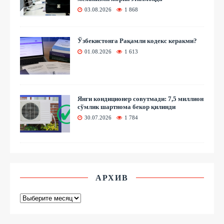
03.08.2026
1 868
Ўзбекистонга Рақамли кодекс керакми?
01.08.2026
1 613
Янги кондиционер совутмади: 7,5 миллион
сўмлик шартнома бекор қилинди
30.07.2026
1 784
АРХИВ