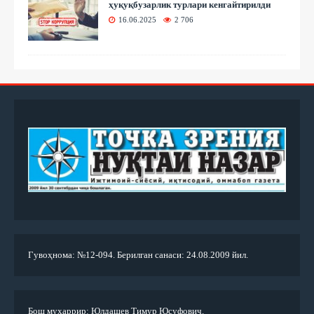
ҳуқуқбузарлик турлари кенгайтирилди
16.06.2025
2 706
Гувоҳнома: №12-094. Берилган санаси: 24.08.2009 йил.
Бош муҳаррир: Юлдашев Тимур Юсуфович.