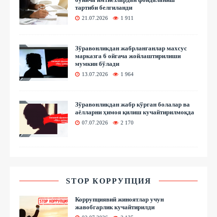
тартиби белгиланди
21.07.2026
1 911
Зўравонликдан жабрланганлар махсус
марказга 6 ойгача жойлаштирилиши
мумкин бўлади
13.07.2026
1 964
Зўравонликдан жабр кўрган болалар ва
аёлларни ҳимоя қилиш кучайтирилмоқда
07.07.2026
2 170
STOP КОРРУПЦИЯ
Коррупциявий жиноятлар учун
жавобгарлик кучайтирилди