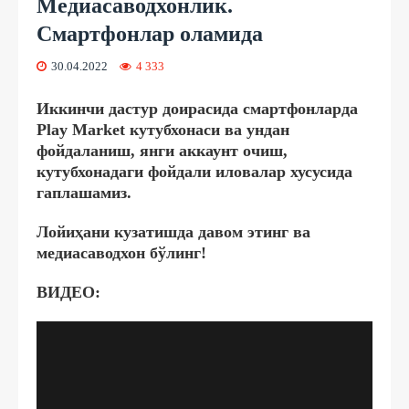
Медиасаводхонлик.
Смартфонлар оламида
30.04.2022
4 333
Иккинчи дастур доирасида смартфонларда
Play Market кутубхонаси ва ундан
фойдаланиш, янги аккаунт очиш,
кутубхонадаги фойдали иловалар хусусида
гаплашамиз.
Лойиҳани кузатишда давом этинг ва
медиасаводхон бўлинг!
ВИДЕО: