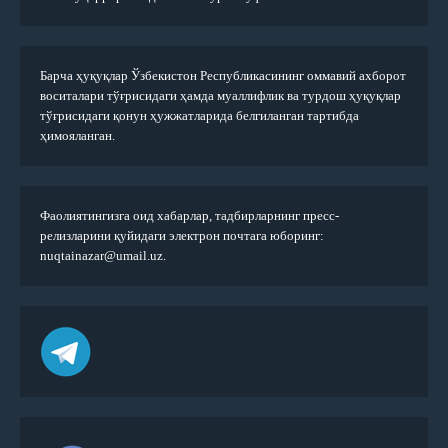
Барча ҳуқуқлар Ўзбекистон Республикасининг оммавий ахборот
воситалари тўғрисидаги ҳамда муаллифлик ва турдош ҳуқуқлар
тўғрисидаги қонун ҳужжатларида белгиланган тартибда
ҳимояланган.
Фаолиятингизга оид хабарлар, тадбирларнинг пресс-
релизларини қуйидаги электрон почтага юборинг:
nuqtainazar@umail.uz.