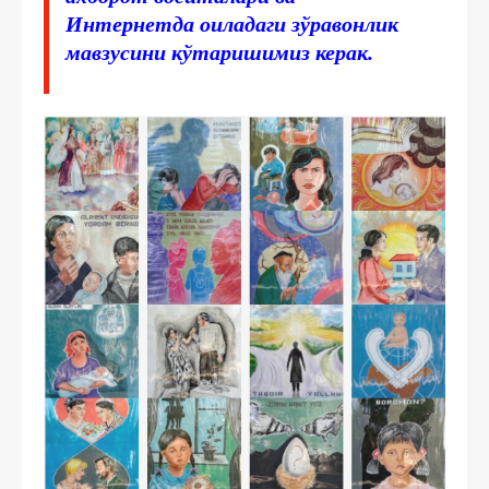
Интернетда оиладаги зўравонлик
мавзусини кўтаришимиз керак.