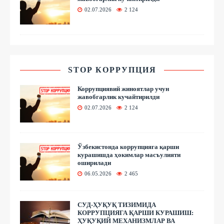
02.07.2026
2 124
STOP КОРРУПЦИЯ
Коррупциявий жиноятлар учун
жавобгарлик кучайтирилди
02.07.2026
2 124
Ўзбекистонда коррупцияга қарши
курашишда ҳокимлар масъулияти
оширилади
06.05.2026
2 465
СУД-ҲУҚУҚ ТИЗИМИДА
КОРРУПЦИЯГА ҚАРШИ КУРАШИШ:
ҲУҚУҚИЙ МЕХАНИЗМЛАР ВА