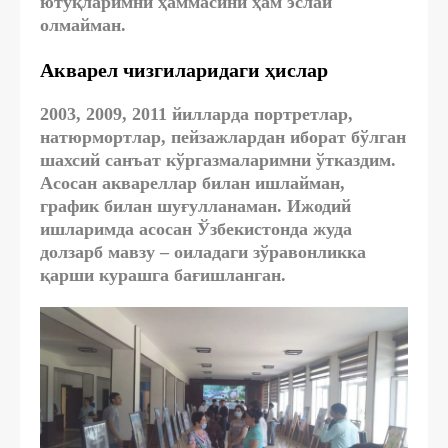
ютуқларимни ҳаммасини ҳам эслай
олмайман.
Акварел чизгиларидаги ҳислар
2003, 2009, 2011 йилларда портретлар,
натюрмортлар, пейзажлардан иборат бўлган
шахсий санъат кўргазмаларимни ўтказдим.
Aсосан аквареллар билан ишлайман,
график билан шуғулланаман. Ижодий
ишларимда асосан Ўзбекистонда жуда
долзарб мавзу – оиладаги зўравонликка
қарши курашга бағишланган.