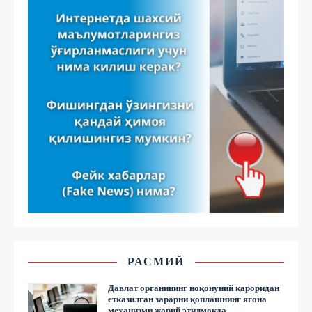
РАСМИЙ
Давлат органининг ноқонуний қароридан
етказилган зарарни қоплашнинг ягона
механизми жорий этилмоқда