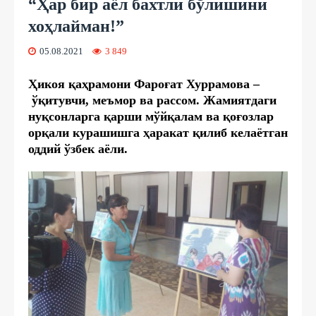
“Ҳар бир аёл бахтли бўлишини
хоҳлайман!”
05.08.2021
3 849
Ҳикоя қаҳрамони Фароғат Хуррамова –
ўқитувчи, меъмор ва рассом. Жамиятдаги
нуқсонларга қарши мўйқалам ва қоғозлар
орқали курашишга ҳаракат қилиб келаётган
оддий ўзбек аёли.