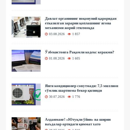
Давлат органининг ноқонуний қароридан
етказилган зарарни қоплашнинг ягона
механизми жорий этилмоқда
03.08.2026
1 857
Ўзбекистонга Рақамли кодекс керакми?
01.08.2026
1 605
Янги кондиционер совутмади: 7,5 миллион
сўмлик шартнома бекор қилинди
30.07.2026
1 776
Алданманг! «Ютуқли ўйин» ва ширин
ваъдалар ортидаги қиммат хато