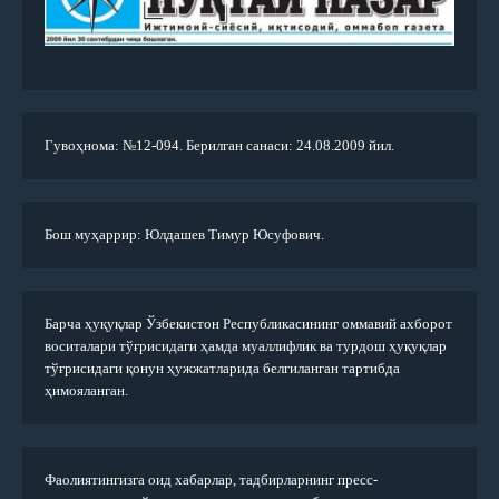
Гувоҳнома: №12-094. Берилган санаси: 24.08.2009 йил.
Бош муҳаррир: Юлдашев Тимур Юсуфович.
Барча ҳуқуқлар Ўзбекистон Республикасининг оммавий ахборот
воситалари тўғрисидаги ҳамда муаллифлик ва турдош ҳуқуқлар
тўғрисидаги қонун ҳужжатларида белгиланган тартибда
ҳимояланган.
Фаолиятингизга оид хабарлар, тадбирларнинг пресс-