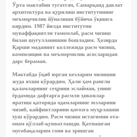
Ўрта мактабни тугатгач, Самарқанд давлат
архитектура ва қурилиш институтининг
меъморчилик йўналиши бўйича ўқишга
кирдим. 1987 йилда институтни
муваффақиятли тамомлаб, расм чизиш
билан шуғулланишни бошладим. Ҳозирда
Қарши маданият коллежида расм чизиш,
композиция ва меъморчилик асосларидан
дарс бераман.
Мактабда ўқиб юрган кезларим чизишни
жуда яхши кўрардим. Ҳали ҳам рангли
қаламларнинг сеҳрини эслайман, унинг
ёрдамида дафтарга расмли ҳикоялар
яратиш қаторида одамларнинг юзларини
чизиб, кайфиятларини қоғозга муҳрлашни
хуш кўрардим. Расм чизиш истагимни ота-
онам қўллаб-қувватлашди. Қатнашган
мусобақаларим сони ва эришган