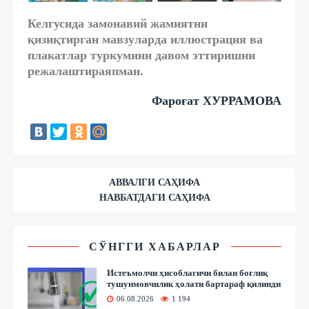
Келгусида замонавий жамиятни
қизиқтирган мавзуларда иллюстрация ва
плакатлар туркумини давом эттиришни
режалаштираяпман.
Фароғат ХУРРАМОВА
АВВАЛГИ САҲИФА
НАВБАТДАГИ САҲИФА
СЎНГГИ ХАБАРЛАР
Истеъмолчи ҳисоблагичи билан боғлиқ
тушунмовчилик ҳолати бартараф қилинди
06.08.2026
1 194