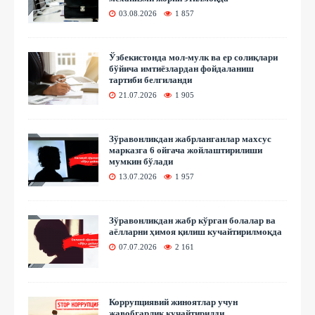
03.08.2026
1 857
Ўзбекистонда мол-мулк ва ер солиқлари
бўйича имтиёзлардан фойдаланиш
тартиби белгиланди
21.07.2026
1 905
Зўравонликдан жабрланганлар махсус
марказга 6 ойгача жойлаштирилиши
мумкин бўлади
13.07.2026
1 957
Зўравонликдан жабр кўрган болалар ва
аёлларни ҳимоя қилиш кучайтирилмоқда
07.07.2026
2 161
Коррупциявий жиноятлар учун
жавобгарлик кучайтирилди