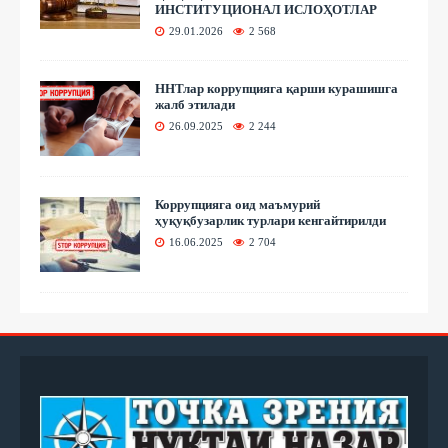
ИНСТИТУЦИОНАЛ ИСЛОҲОТЛАР
29.01.2026
2 568
ННТлар коррупцияга қарши курашишга
жалб этилади
26.09.2025
2 244
Коррупцияга оид маъмурий
ҳуқуқбузарлик турлари кенгайтирилди
16.06.2025
2 704