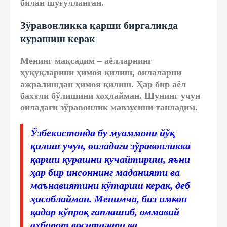
билан шуғулланган.
Зўравонликка қарши биргаликда
курашиш керак
Менинг мақсадим – аёлларнинг
ҳуқуқларини ҳимоя қилиш, оилаларни
ажралишдан ҳимоя қилиш. Ҳар бир аёл
бахтли бўлишини хоҳлайман. Шунинг учун
оиладаги зўравонлик мавзусини танладим.
Ўзбекистонда бу муаммони йўқ
қилиш учун, оиладаги зўравонликка
қарши курашни кучайтириш, яъни
ҳар бир инсоннинг маданияти ва
маънавиятини кўтариш керак, деб
ҳисоблайман. Менимча, биз имкон
қадар кўпроқ гаплашиб, оммавий
ахборот воситалари ва