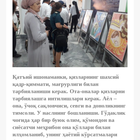
Қатъий ишонаманки, қизларнинг шахсий
қадр-қиммати, мағрурлиги билан
тарбияланиши керак. Ота-оналар қизларни
тарбиялашга интилишлари керак. Aёл –
она, ўчоқ сақловчиси, севги ва доноликнинг
тимсоли. У наслнинг бошланиши. Гўдаклик
чоғида ҳар бир буюк олим, қўмондон ва
сиёсатчи меҳрибон она қўллари билан
илҳомланиб, унинг ҳаётий кўрсатмалари