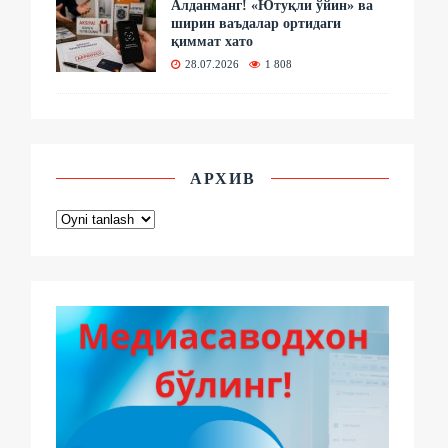
Алданманг! «Ютуқли ўйин» ва
ширин ваъдалар ортидаги
қиммат хато
28.07.2026
1 808
АРХИВ