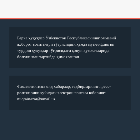
Барча ҳуқуқлар Ўзбекистон Республикасининг оммавий
ахборот воситалари тўғрисидаги ҳамда муаллифлик ва
турдош ҳуқуқлар тўғрисидаги қонун ҳужжатларида
белгиланган тартибда ҳимояланган.
Фаолиятингизга оид хабарлар, тадбирларнинг пресс-
релизларини қуйидаги электрон почтага юборинг:
nuqtainazar@umail.uz.