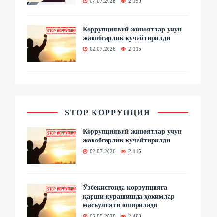
07.07.2026
2 150
Коррупциявий жиноятлар учун
жавобгарлик кучайтирилди
02.07.2026
2 115
STOP КОРРУПЦИЯ
Коррупциявий жиноятлар учун
жавобгарлик кучайтирилди
02.07.2026
2 115
Ўзбекистонда коррупцияга
қарши курашишда ҳокимлар
масъулияти оширилади
06.05.2026
2 460