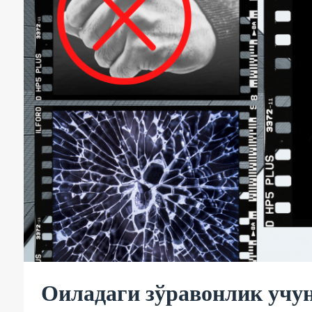
Оиладаги зўравонлик учу