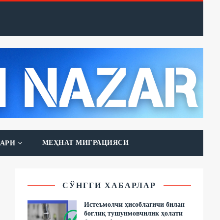
МЕҲНАТ МИГРАЦИЯСИ
АРИ
СЎНГГИ ХАБАРЛАР
Истеъмолчи ҳисоблагичи билан
боғлиқ тушунмовчилик ҳолати