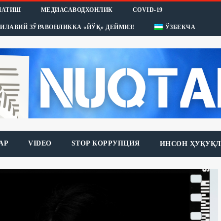
НАТИШ
МЕДИАСАВОДХОНЛИК
COVID-19
ИЛАВИЙ ЗЎРАВОНЛИККА «ЙЎҚ» ДЕЙМИЗ!
ЎЗБЕКЧА
АР
VIDEO
STOP КОРРУПЦИЯ
ИНСОН ҲУҚУҚЛ