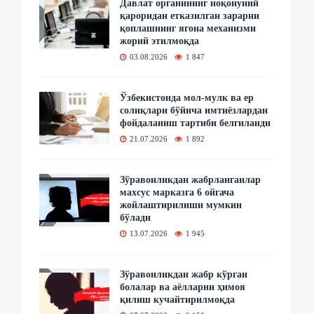
Давлат органининг ноқонуний
қароридан етказилган зарарни
қоплашнинг ягона механизми
жорий этилмоқда
03.08.2026
1 847
Ўзбекистонда мол-мулк ва ер
солиқлари бўйича имтиёзлардан
фойдаланиш тартиби белгиланди
21.07.2026
1 892
Зўравонликдан жабрланганлар
махсус марказга 6 ойгача
жойлаштирилиши мумкин
бўлади
13.07.2026
1 945
Зўравонликдан жабр кўрган
болалар ва аёлларни ҳимоя
қилиш кучайтирилмоқда