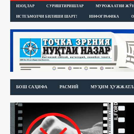
ИЗОҲЛАР
СУРИШТИРИШЛАР
МУРОЖААТНИ ЖЎ
ИСТЕЪМОЛЧИ БИЛИШИ ШАРТ!
ИНФОГРАФИКА
О
БОШ САҲИФА
РАСМИЙ
МУҲИМ ҲУЖЖАТЛ