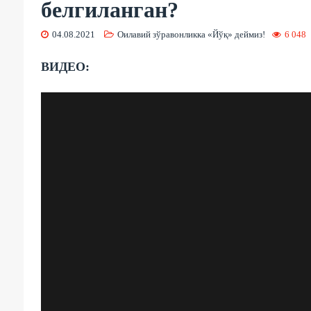
белгиланган?
04.08.2021
Оилавий зўравонликка «Йўқ» деймиз!
6 048
ВИДЕО: