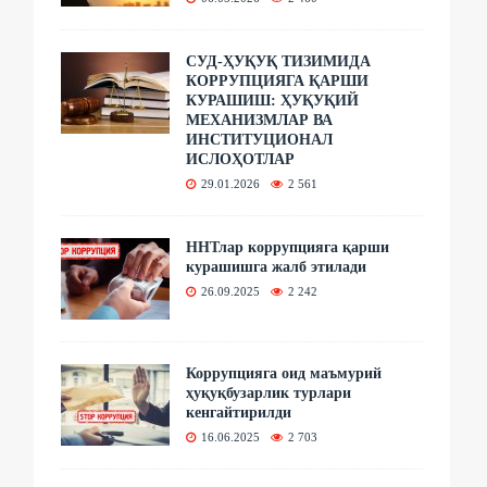
СУД-ҲУҚУҚ ТИЗИМИДА
КОРРУПЦИЯГА ҚАРШИ
КУРАШИШ: ҲУҚУҚИЙ
МЕХАНИЗМЛАР ВА
ИНСТИТУЦИОНАЛ
ИСЛОҲОТЛАР
29.01.2026
2 561
ННТлар коррупцияга қарши
курашишга жалб этилади
26.09.2025
2 242
Коррупцияга оид маъмурий
ҳуқуқбузарлик турлари
кенгайтирилди
16.06.2025
2 703