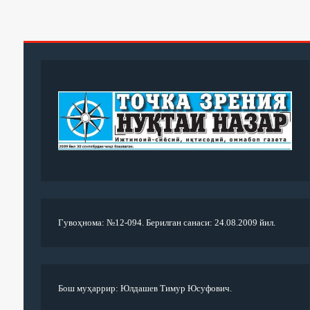
Гувоҳнома: №12-094. Берилган санаси: 24.08.2009 йил.
Бош муҳаррир: Юлдашев Тимур Юсуфович.