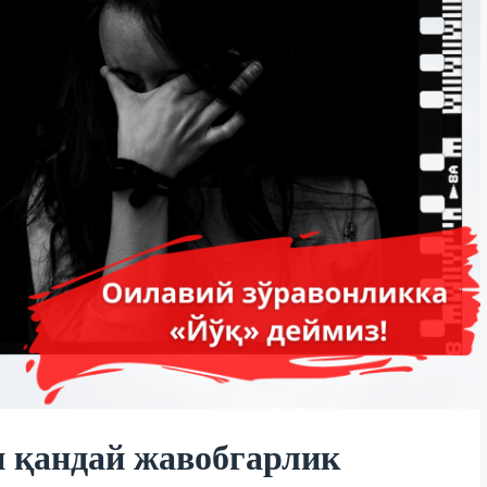
н қандай жавобгарлик