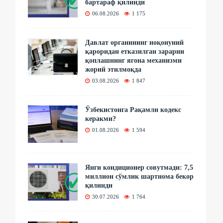
бартараф қилинди
06.08.2026
1 175
Давлат органининг ноқонуний
қароридан етказилган зарарни
қоплашнинг ягона механизми
жорий этилмоқда
03.08.2026
1 847
Ўзбекистонга Рақамли кодекс
керакми?
01.08.2026
1 594
Янги кондиционер совутмади: 7,5
миллион сўмлик шартнома бекор
қилинди
30.07.2026
1 764