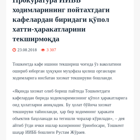
ходимларининг пойтахтдаги
кафелардан биридаги қўпол
хатти-ҳаракатларини
текширмоқда
23.08.2018
3 307
Тошкентда кафе ишини текшириш чоғида ўз ваколатини
ошириб юборган ҳуқуқни муҳофаза қилиш органлари
ходимларига нисбатан хизмат текшируви бошланди.
«Яқинда хизмат олиб бориш пайтида Тошкентдаги
кафелардан бирида ходимларимизнинг қўпол ҳаракатларига
оид ҳолатларни аниқладик. Бу ҳолат бўйича хизмат
текшируви тайинланди, ҳар бир ходимнинг ҳаракати
объектив баҳоланади ва тегишли чоралар кўрилади», – дея
айтиб ўтди ички ишлар вазирининг ўринбосари, Тошкент
шаҳар ИИББ бошлиғи Рустам Жўраев.