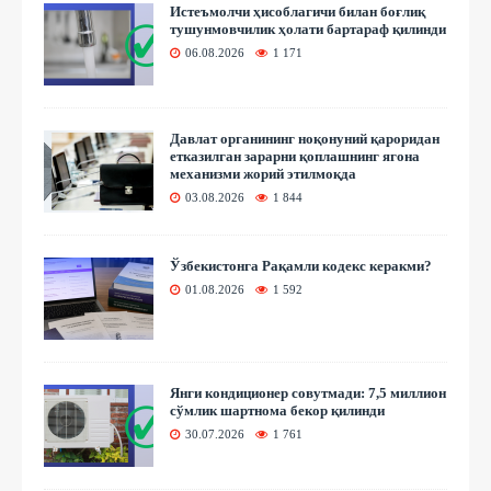
Истеъмолчи ҳисоблагичи билан боғлиқ
тушунмовчилик ҳолати бартараф қилинди
06.08.2026
1 171
Давлат органининг ноқонуний қароридан
етказилган зарарни қоплашнинг ягона
механизми жорий этилмоқда
03.08.2026
1 844
Ўзбекистонга Рақамли кодекс керакми?
01.08.2026
1 592
Янги кондиционер совутмади: 7,5 миллион
сўмлик шартнома бекор қилинди
30.07.2026
1 761