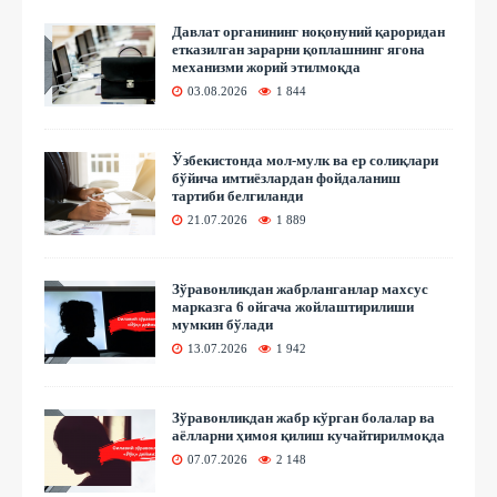
Давлат органининг ноқонуний қароридан
етказилган зарарни қоплашнинг ягона
механизми жорий этилмоқда
03.08.2026
1 844
Ўзбекистонда мол-мулк ва ер солиқлари
бўйича имтиёзлардан фойдаланиш
тартиби белгиланди
21.07.2026
1 889
Зўравонликдан жабрланганлар махсус
марказга 6 ойгача жойлаштирилиши
мумкин бўлади
13.07.2026
1 942
Зўравонликдан жабр кўрган болалар ва
аёлларни ҳимоя қилиш кучайтирилмоқда
07.07.2026
2 148