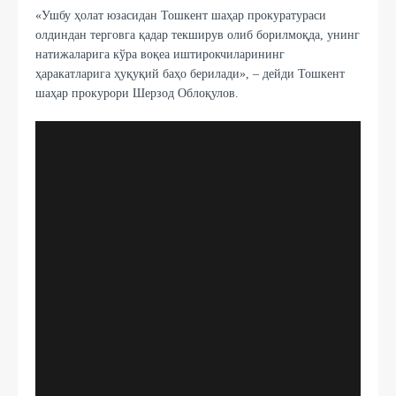
«Ушбу ҳолат юзасидан Тошкент шаҳар прокуратураси
олдиндан терговга қадар текширув олиб борилмоқда, унинг
натижаларига кўра воқеа иштирокчиларининг
ҳаракатларига ҳуқуқий баҳо берилади», – дейди Тошкент
шаҳар прокурори Шерзод Облоқулов.