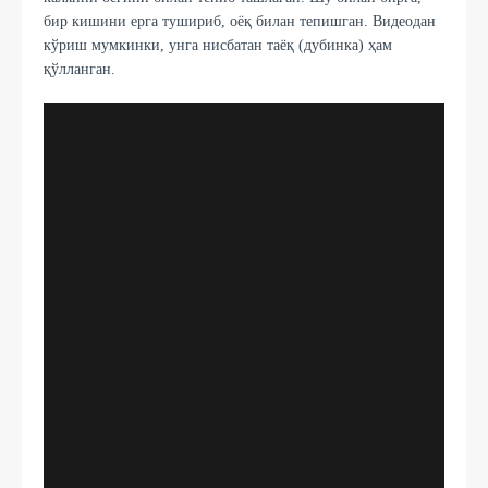
бир кишини ерга тушириб, оёқ билан тепишган. Видеодан
кўриш мумкинки, унга нисбатан таёқ (дубинка) ҳам
қўлланган.