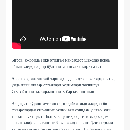
Бироқ, юқорида зикр этилган мансабдор шахслар воқеа
айнан қаерда содир бўлганига аниқлик киритмаган.
Аввалроқ, ижтимоий тармоқларда видеолавҳа тарқалгани,
унда ички ишлар органлари ходимлари текширув
ўтказаётгани тасвирлангани хабар қилинганди.
Видеодан кўриш мумкинки, ниқобли ходимлардан бири
фуқаролардан бирининг бўйни ёки сочидан ушлаб, уни
тиззага чўктирган. Бошқа бир ниқобдаги тезкор ходим
ёнғин хавфсизлигининг барча қоидаларини бузган ҳолда
калянни оёғини билан тепиб ташлаган. Шу билан бирга,