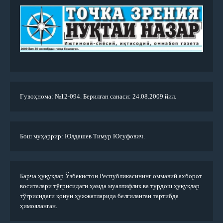
Гувоҳнома: №12-094. Берилган санаси: 24.08.2009 йил.
Бош муҳаррир: Юлдашев Тимур Юсуфович.
Барча ҳуқуқлар Ўзбекистон Республикасининг оммавий ахборот
воситалари тўғрисидаги ҳамда муаллифлик ва турдош ҳуқуқлар
тўғрисидаги қонун ҳужжатларида белгиланган тартибда
ҳимояланган.