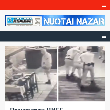
Прокуратура ИИББ