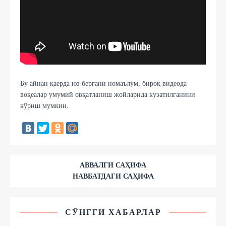
Бу айнан қаерда юз бергани номаълум, бироқ видеода
воқеалар умумий овқатланиш жойларида кузатилганини
кўриш мумкин.
АВВАЛГИ САҲИФА
НАВБАТДАГИ САҲИФА
СЎНГГИ ХАБАРЛАР