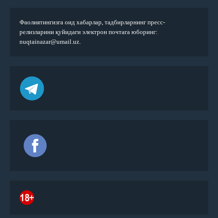
Фаолиятингизга оид хабарлар, тадбирларнинг пресс-
релизларини қуйидаги электрон почтага юборинг:
nuqtainazar@umail.uz.