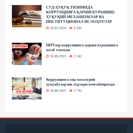
СУД-ҲУҚУҚ ТИЗИМИДА
КОРРУПЦИЯГА ҚАРШИ КУРАШИШ:
ҲУҚУҚИЙ МЕХАНИЗМЛАР ВА
ИНСТИТУЦИОНАЛ ИСЛОҲОТЛАР
29.01.2026
2 561
ННТлар коррупцияга қарши курашишга
жалб этилади
26.09.2025
2 242
Коррупцияга оид маъмурий
ҳуқуқбузарлик турлари кенгайтирилди
16.06.2025
2 701