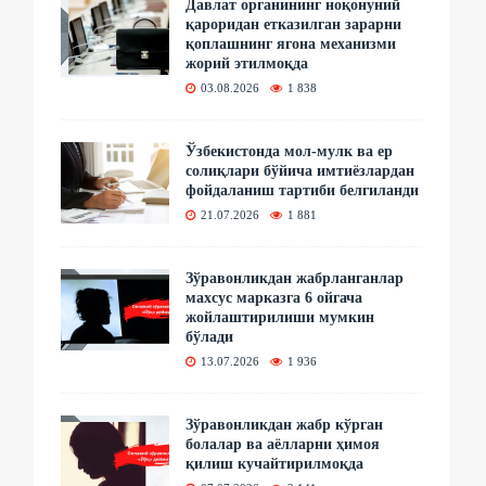
Давлат органининг ноқонуний
қароридан етказилган зарарни
қоплашнинг ягона механизми
жорий этилмоқда
03.08.2026
1 838
Ўзбекистонда мол-мулк ва ер
солиқлари бўйича имтиёзлардан
фойдаланиш тартиби белгиланди
21.07.2026
1 881
Зўравонликдан жабрланганлар
махсус марказга 6 ойгача
жойлаштирилиши мумкин
бўлади
13.07.2026
1 936
Зўравонликдан жабр кўрган
болалар ва аёлларни ҳимоя
қилиш кучайтирилмоқда