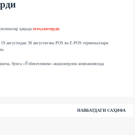
ирди
узилишлар ҳақида
огоҳлантирди
.
19 августидан 30 августигача POS ва E-POS терминаллари
ин.
ича, бунга «Ўзбектелеком» акционерлик компаниясида
НАВБАТДАГИ САҲИФА