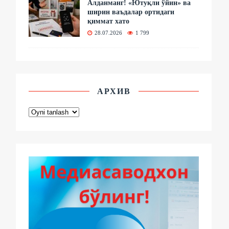
Алданманг! «Ютуқли ўйин» ва
ширин ваъдалар ортидаги
қиммат хато
28.07.2026
1 799
АРХИВ