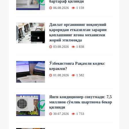
бартараф қилинди
06.08.2026
1 159
Давлат органининг ноқонуний
қароридан етказилган зарарни
қоплашнинг ягона механизми
жорий этилмоқда
03.08.2026
1 838
Ўзбекистонга Рақамли кодекс
керакми?
01.08.2026
1 582
Янги кондиционер совутмади: 7,5
миллион сўмлик шартнома бекор
қилинди
30.07.2026
1 753