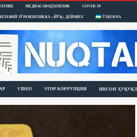
НАТИШ
МЕДИАСАВОДХОНЛИК
COVID-19
ИЛАВИЙ ЗЎРАВОНЛИККА «ЙЎҚ» ДЕЙМИЗ!
ЎЗБЕКЧА
АР
VIDEO
STOP КОРРУПЦИЯ
ИНСОН ҲУҚУҚЛ