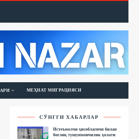
МЕҲНАТ МИГРАЦИЯСИ
АРИ
СЎНГГИ ХАБАРЛАР
Истеъмолчи ҳисоблагичи билан
боғлиқ тушунмовчилик ҳолати