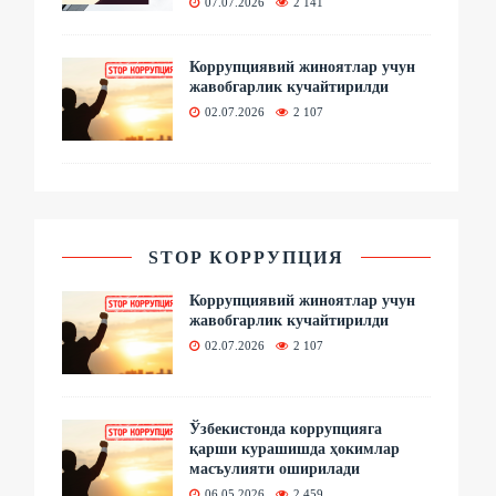
07.07.2026
2 141
Коррупциявий жиноятлар учун
жавобгарлик кучайтирилди
02.07.2026
2 107
STOP КОРРУПЦИЯ
Коррупциявий жиноятлар учун
жавобгарлик кучайтирилди
02.07.2026
2 107
Ўзбекистонда коррупцияга
қарши курашишда ҳокимлар
масъулияти оширилади
06.05.2026
2 459