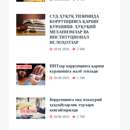
СУД-ҲУҚУҚ ТИЗИМИДА
КОРРУПЦИЯГА ҚАРШИ
КУРАШИШ: ҲУҚУҚИЙ
МЕХАНИЗМЛАР ВА
ИНСТИТУЦИОНАЛ
ИСЛОҲОТЛАР
29.01.2026
2 560
ННТлар коррупцияга қарши
курашишга жалб этилади
26.09.2025
2 240
Коррупцияга оид маъмурий
ҳуқуқбузарлик турлари
кенгайтирилди
16.06.2025
2 700