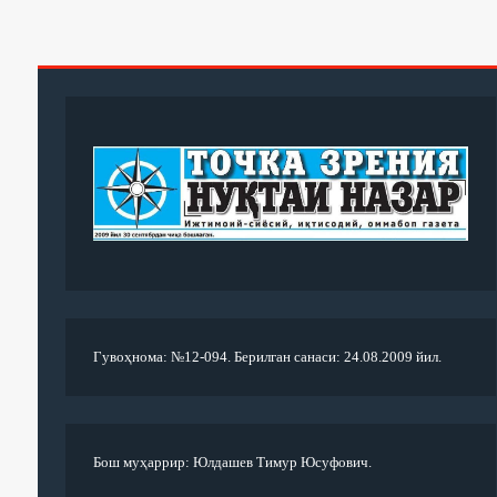
Гувоҳнома: №12-094. Берилган санаси: 24.08.2009 йил.
Бош муҳаррир: Юлдашев Тимур Юсуфович.