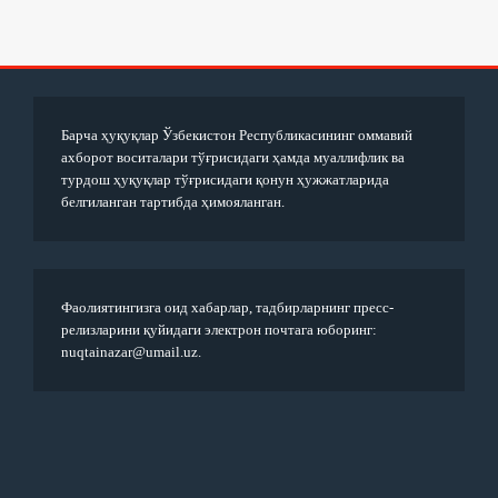
Барча ҳуқуқлар Ўзбекистон Республикасининг оммавий
ахборот воситалари тўғрисидаги ҳамда муаллифлик ва
турдош ҳуқуқлар тўғрисидаги қонун ҳужжатларида
белгиланган тартибда ҳимояланган.
Фаолиятингизга оид хабарлар, тадбирларнинг пресс-
релизларини қуйидаги электрон почтага юборинг:
nuqtainazar@umail.uz.