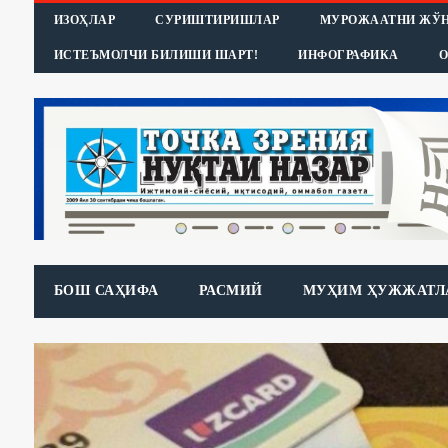
ИЗОҲЛАР
СУРИШТИРИШЛАР
МУРОЖААТНИ ЖЎ
ИСТЕЪМОЛЧИ БИЛИШИ ШАРТ!
ИНФОГРАФИКА
О
БОШ САҲИФА
РАСМИЙ
МУҲИМ ҲУЖЖАТЛ