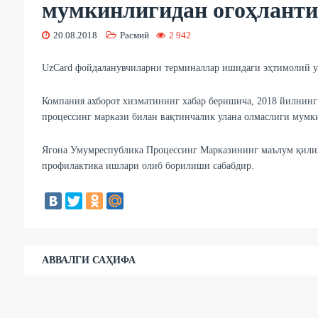
мумкинлигидан огоҳлант
20.08.2018
Расмий
2 942
UzCard фойдаланувчиларни терминаллар ишидаги эҳтимолий 
Компания ахборот хизматининг хабар беришича, 2018 йилнинг 
процессинг маркази билан вақтинчалик улана олмаслиги мумк
Ягона Умумреспублика Процессинг Марказининг маълум қилиш
профилактика ишлари олиб борилиши сабабдир.
АВВАЛГИ САҲИФА