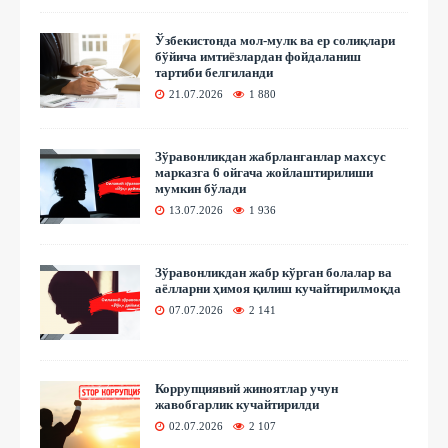
Ўзбекистонда мол-мулк ва ер солиқлари
бўйича имтиёзлардан фойдаланиш
тартиби белгиланди
21.07.2026
1 880
Зўравонликдан жабрланганлар махсус
марказга 6 ойгача жойлаштирилиши
мумкин бўлади
13.07.2026
1 936
Зўравонликдан жабр кўрган болалар ва
аёлларни ҳимоя қилиш кучайтирилмоқда
07.07.2026
2 141
Коррупциявий жиноятлар учун
жавобгарлик кучайтирилди
02.07.2026
2 107