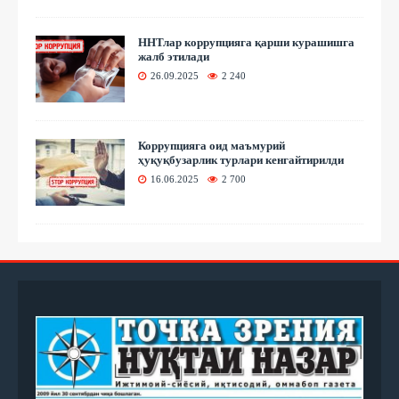
ННТлар коррупцияга қарши курашишга
жалб этилади
26.09.2025
2 240
Коррупцияга оид маъмурий
ҳуқуқбузарлик турлари кенгайтирилди
16.06.2025
2 700