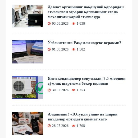
Давлат органининг ноқонуний қароридан
етказилган зарарни қоплашнинг ягона
механизми жорий этилмоқда
03.08.2026
1 838
Ўзбекистонга Рақамли кодекс керакми?
01.08.2026
1 582
Янги кондиционер совутмади: 7,5 миллион
сўмлик шартнома бекор қилинди
30.07.2026
1 753
Алданманг! «Ютуқли ўйин» ва ширин
ваъдалар ортидаги қиммат хато
28.07.2026
1 798