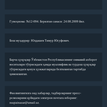
Гувоҳнома: №12-094. Берилган санаси: 24.08.2009 йил.
Бош муҳаррир: Юлдашев Тимур Юсуфович.
Барча ҳуқуқлар Ўзбекистон Республикасининг оммавий ахборот
воситалари тўғрисидаги ҳамда муаллифлик ва турдош ҳуқуқлар
тўғрисидаги қонун ҳужжатларида белгиланган тартибда
ҳимояланган.
Фаолиятингизга оид хабарлар, тадбирларнинг пресс-
релизларини қуйидаги электрон почтага юборинг:
nuqtainazar@umail.uz.