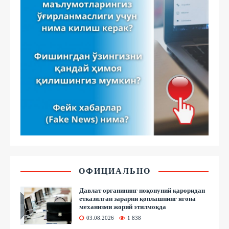
ОФИЦИАЛЬНО
Давлат органининг ноқонуний қароридан
етказилган зарарни қоплашнинг ягона
механизми жорий этилмоқда
03.08.2026
1 838