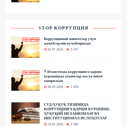
STOP КОРРУПЦИЯ
Коррупциявий жиноятлар учун
жавобгарлик кучайтирилди
02.07.2026
2 107
Ўзбекистонда коррупцияга қарши
курашишда ҳокимлар масъулияти
оширилади
06.05.2026
2 459
СУД-ҲУҚУҚ ТИЗИМИДА
КОРРУПЦИЯГА ҚАРШИ КУРАШИШ:
ҲУҚУҚИЙ МЕХАНИЗМЛАР ВА
ИНСТИТУЦИОНАЛ ИСЛОҲОТЛАР
29.01.2026
2 560