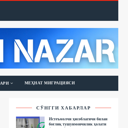
МЕҲНАТ МИГРАЦИЯСИ
АРИ
СЎНГГИ ХАБАРЛАР
Истеъмолчи ҳисоблагичи билан
боғлиқ тушунмовчилик ҳолати