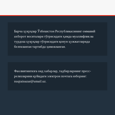
Барча ҳуқуқлар Ўзбекистон Республикасининг оммавий
ахборот воситалари тўғрисидаги ҳамда муаллифлик ва
турдош ҳуқуқлар тўғрисидаги қонун ҳужжатларида
белгиланган тартибда ҳимояланган.
Фаолиятингизга оид хабарлар, тадбирларнинг пресс-
релизларини қуйидаги электрон почтага юборинг:
nuqtainazar@umail.uz.