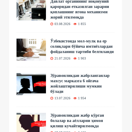
Давлат органининг ноқонуний
қароридан етказилган зарарни
қоплашнинг ягона механизми
жорий этилмоқда
03.08.2026
1 855
Ўзбекистонда мол-мулк ва ер
солиқлари бўйича имтиёзлардан
фойдаланиш тартиби белгиланди
21.07.2026
1 903
Зўравонликдан жабрланганлар
махсус марказга 6 ойгача
жойлаштирилиши мумкин
бўлади
13.07.2026
1 954
Зўравонликдан жабр кўрган
болалар ва аёлларни ҳимоя
қилиш кучайтирилмоқда