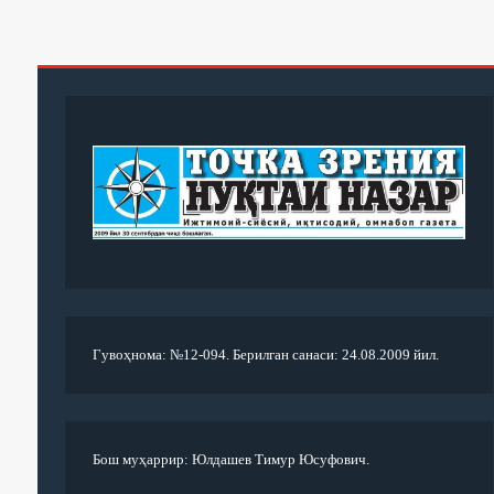
Гувоҳнома: №12-094. Берилган санаси: 24.08.2009 йил.
Бош муҳаррир: Юлдашев Тимур Юсуфович.