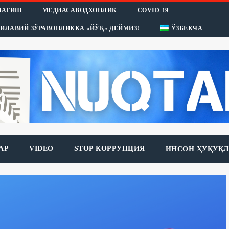
НАТИШ
МЕДИАСАВОДХОНЛИК
COVID-19
ИЛАВИЙ ЗЎРАВОНЛИККА «ЙЎҚ» ДЕЙМИЗ!
ЎЗБЕКЧА
АР
VIDEO
STOP КОРРУПЦИЯ
ИНСОН ҲУҚУҚЛ