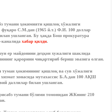
бз тумани ҳокимияти қишлоқ хўжалиги
 фуқаро С.М.дан (1965 й.т.) Ф.И. 100 доллар
билан ушланган. Бу ҳақда Бош прокуратура
m-каналида
хабар қилди
.
чун ер майдонини деҳқон хужалиги шаклида
ининг қарорини чиқартириб бериш эвазига олган.
и туман ҳокимининг қишлоқ ва сув хўжалиги
) хизмат хонасида мутахассис Б.А.дан 100 АҚШ
вий даллилар билан ушланган.
рисабз тумани бўлими томонидан ЖКнинг 210
ан.