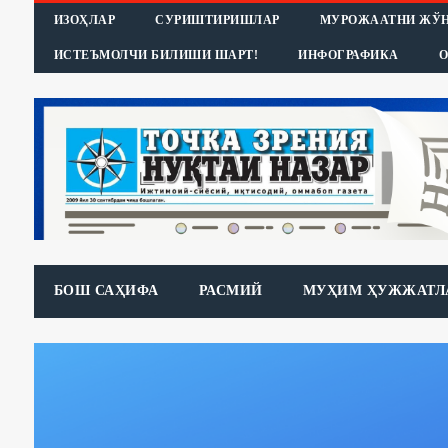
ИЗОҲЛАР
СУРИШТИРИШЛАР
МУРОЖААТНИ ЖЎ
ИСТЕЪМОЛЧИ БИЛИШИ ШАРТ!
ИНФОГРАФИКА
О
БОШ САҲИФА
РАСМИЙ
МУҲИМ ҲУЖЖАТЛ