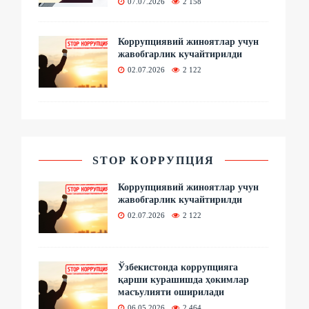
07.07.2026
2 158
Коррупциявий жиноятлар учун
жавобгарлик кучайтирилди
02.07.2026
2 122
STOP КОРРУПЦИЯ
Коррупциявий жиноятлар учун
жавобгарлик кучайтирилди
02.07.2026
2 122
Ўзбекистонда коррупцияга
қарши курашишда ҳокимлар
масъулияти оширилади
06.05.2026
2 464