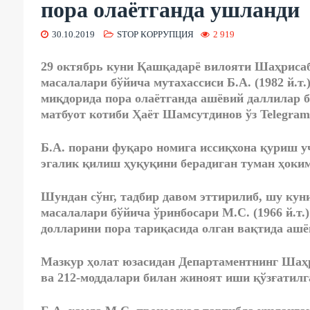
пора олаётганда ушланди
30.10.2019
STOP КОРРУПЦИЯ
2 919
29 октябрь куни Қашқадарё вилояти Шаҳриса
масалалари бўйича мутахассиси Б.А. (1982 й.т.)
миқдорида пора олаётганда ашёвий даллилар 
матбуот котиби Ҳаёт Шамсутдинов ўз Telegra
Б.А. порани фуқаро номига иссиқхона қуриш у
эгалик қилиш ҳуқуқини берадиган туман ҳоким
Шундан сўнг, тадбир давом эттирилиб, шу кун
масалалари бўйича ўринбосари М.С. (1966 й.т.
долларини пора тариқасида олган вақтида ашё
Мазкур ҳолат юзасидан Департаментнинг Шаҳ
ва 212-моддалари билан жиноят иши қўзғатилг