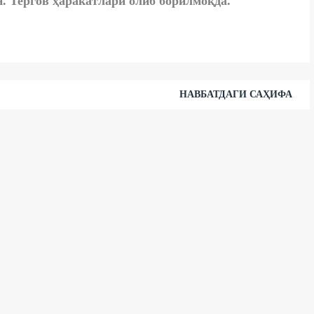
н.
Тергов ҳаракатлари олиб борилмоқда.
НАВБАТДАГИ САҲИФА