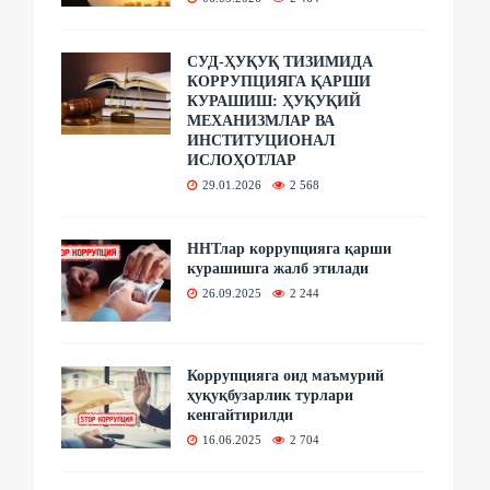
СУД-ҲУҚУҚ ТИЗИМИДА
КОРРУПЦИЯГА ҚАРШИ
КУРАШИШ: ҲУҚУҚИЙ
МЕХАНИЗМЛАР ВА
ИНСТИТУЦИОНАЛ
ИСЛОҲОТЛАР
29.01.2026
2 568
ННТлар коррупцияга қарши
курашишга жалб этилади
26.09.2025
2 244
Коррупцияга оид маъмурий
ҳуқуқбузарлик турлари
кенгайтирилди
16.06.2025
2 704