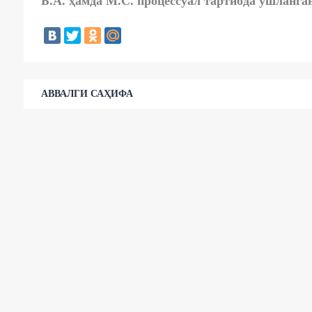
Б.А. ҳамда М.С. процессуал тартибда ушланга
АВВАЛГИ САҲИФА