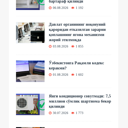
бартараф қилинди
06.08.2026
1 192
Давлат органининг ноқонуний
қароридан етказилган зарарни
қоплашнинг ягона механизми
жорий этилмоқда
03.08.2026
1 855
Ўзбекистонга Рақамли кодекс
керакми?
01.08.2026
1 602
Янги кондиционер совутмади: 7,5
миллион сўмлик шартнома бекор
қилинди
30.07.2026
1 773