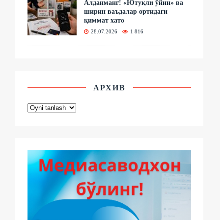
Алданманг! «Ютуқли ўйин» ва
ширин ваъдалар ортидаги
қиммат хато
28.07.2026
1 816
АРХИВ