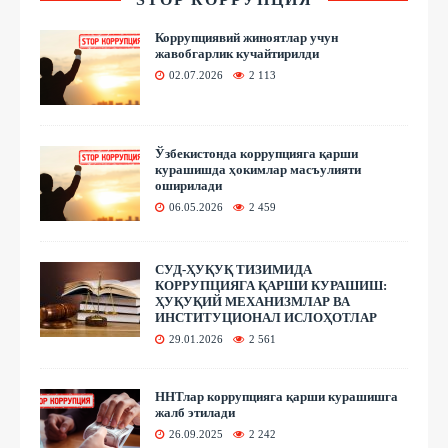
Коррупциявий жиноятлар учун
жавобгарлик кучайтирилди
02.07.2026
2 113
Ўзбекистонда коррупцияга қарши
курашишда ҳокимлар масъулияти
оширилади
06.05.2026
2 459
СУД-ҲУҚУҚ ТИЗИМИДА
КОРРУПЦИЯГА ҚАРШИ КУРАШИШ:
ҲУҚУҚИЙ МЕХАНИЗМЛАР ВА
ИНСТИТУЦИОНАЛ ИСЛОҲОТЛАР
29.01.2026
2 561
ННТлар коррупцияга қарши курашишга
жалб этилади
26.09.2025
2 242