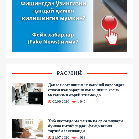
РАСМИЙ
Давлат органининг ноқонуний қароридан
етказилган зарарни қоплашнинг ягона
механизми жорий этилмоқда
03.08.2026
1 846
Ўзбекистонда мол-мулк ва ер солиқлари
бўйича имтиёзлардан фойдаланиш
тартиби белгиланди
21.07.2026
1 891