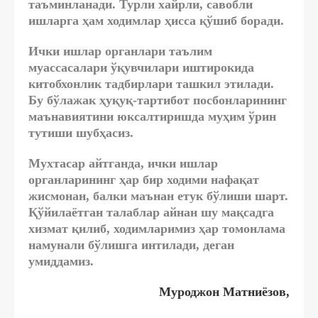
таъминланади. Турли хайрли, савобли
ишларга ҳам ходимлар ҳисса қўшиб боради.
Ички ишлар органлари таълим
муассасалари ўқувчилари иштирокида
китобхонлик тадбирлари ташкил этилади.
Бу бўлажак ҳуқуқ-тартибот посбонларининг
маънавиятини юксалтиришда муҳим ўрин
тутиши шубҳасиз.
Мухтасар айтганда, ички ишлар
органларининг ҳар бир ходими нафақат
жисмонан, балки маънан етук бўлиши шарт.
Қўйилаётган талаблар айнан шу мақсадга
хизмат қилиб, ходимларимиз ҳар томонлама
намунали бўлишга интилади, деган
умиддамиз.
Муроджон Матниёзов,