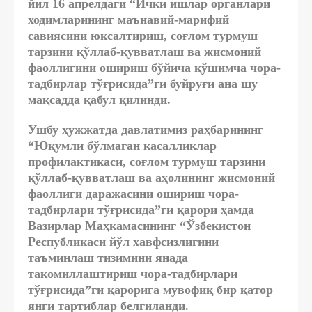
йил 16 апрелдаги “Ички ишлар органлари
ходимларининг маънавий-марифий
савиясини юксалтириш, соғлом турмуш
тарзини қўллаб-қувватлаш ва жисмоний
фаоллигини ошириш бўйича қўшимча чора-
тадбирлар тўғрисида”ги буйруғи ана шу
мақсадда қабул қилинди.
Ушбу ҳужжатда давлатимиз раҳбарининг
“Юқумли бўлмаган касалликлар
профилактикаси, соғлом турмуш тарзини
қўллаб-қувватлаш ва аҳолининг жисмоний
фаоллиги даражасини ошириш чора-
тадбирлари тўғрисида”ги қарори ҳамда
Вазирлар Маҳкамасининг “Ўзбекистон
Республикаси йўл хавфсизлигини
таъминлаш тизимини янада
такомиллаштириш чора-тадбирлари
тўғрисида”ги қарорига мувофиқ бир қатор
янги тартиблар белгиланди.