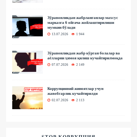
Зўравонликдан жабрланганлар махсус
марказга 6 ойгача жойлаштирилиши
мумкин бўлади
13.07.2026
1 944
Зўравонликдан жабр кўрган болалар ва
аёлларни ҳимоя қилиш кучайтирилмоқда
07.07.2026
2 149
Коррупциявий жиноятлар учун
жавобгарлик кучайтирилди
02.07.2026
2 113
STOP КОРРУПЦИЯ