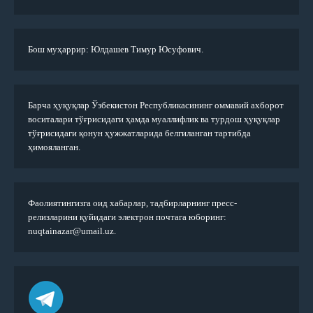
Бош муҳаррир: Юлдашев Тимур Юсуфович.
Барча ҳуқуқлар Ўзбекистон Республикасининг оммавий ахборот
воситалари тўғрисидаги ҳамда муаллифлик ва турдош ҳуқуқлар
тўғрисидаги қонун ҳужжатларида белгиланган тартибда
ҳимояланган.
Фаолиятингизга оид хабарлар, тадбирларнинг пресс-
релизларини қуйидаги электрон почтага юборинг:
nuqtainazar@umail.uz.