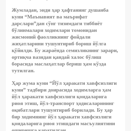
Жумладан, энди ҳар ҳафтанинг душанба
куни “Маънавият ва маърифат
дарслари”дан сўнг тизимдаги тиббиёт
бўлинмалари ходимлари томонидан
жисмоний фаолликнинг фойдали
жиҳатларини тушунтириб бориш йўлга
қўйилди. Бу жараёнда семизликнинг зарари,
ортиқча вазндан қандай халос бўлиш
борасида маслаҳатлар бериш ҳам кўзда
тутилган.
Ҳар жума куни “Йўл ҳаракати хавфсизлиги
куни” тадбири доирасида ходимларга ҳам
йўл ҳаракати хавфсизлиги қоидаларига
риоя этиш, йўл-транспорт ҳодисаларининг
оқибатлари тушунтириб борилади. Бу ҳар
бир ходимнинг йўл ҳаракати хавфсизлиги
қоидаларига риоя этишдаги масъулиятини
оширишга қаратилган.