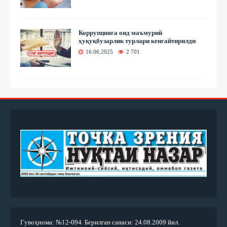
Коррупцияга оид маъмурий
ҳуқуқбузарлик турлари кенгайтирилди
16.06.2025
2 701
Гувоҳнома: №12-094. Берилган санаси: 24.08.2009 йил.