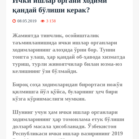
Ички ишлар органи ходими
қандай бўлиши керак?
08.05.2019
3 158
Жамиятда тинчлик, осойишталик
таъминланишида ички ишлар органлари
ходимларининг алоҳида ўрни бор. Тунни
тонгга улаш, ҳар қандай об-ҳавода хизматда
туриш, турли жиноятчилар билан юзма-юз
келишнинг ўзи бўлмайди.
Бироқ соҳа ходимларидан бирортаси ножўя
қилмишга йўл қўйса, буларнинг ҳеч бири
кўзга кўринмаслиги мумкин.
Шунинг учун ҳам ички ишлар органлари
ходимларининг ҳар томонлама етук бўлиши
долзарб масала ҳисобланади. Ўзбекистон
Республикаси ички ишлар вазирининг 2019