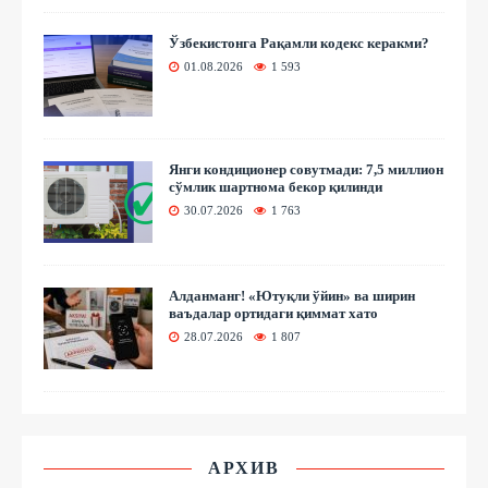
Ўзбекистонга Рақамли кодекс керакми?
01.08.2026
1 593
Янги кондиционер совутмади: 7,5 миллион
сўмлик шартнома бекор қилинди
30.07.2026
1 763
Алданманг! «Ютуқли ўйин» ва ширин
ваъдалар ортидаги қиммат хато
28.07.2026
1 807
АРХИВ