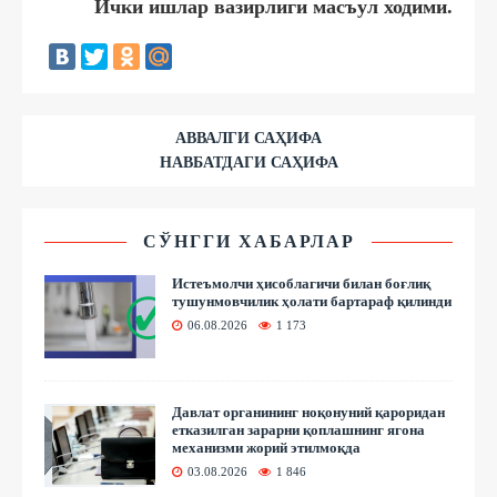
Ички ишлар вазирлиги масъул ходими.
АВВАЛГИ САҲИФА
НАВБАТДАГИ САҲИФА
СЎНГГИ ХАБАРЛАР
Истеъмолчи ҳисоблагичи билан боғлиқ
тушунмовчилик ҳолати бартараф қилинди
06.08.2026
1 173
Давлат органининг ноқонуний қароридан
етказилган зарарни қоплашнинг ягона
механизми жорий этилмоқда
03.08.2026
1 846