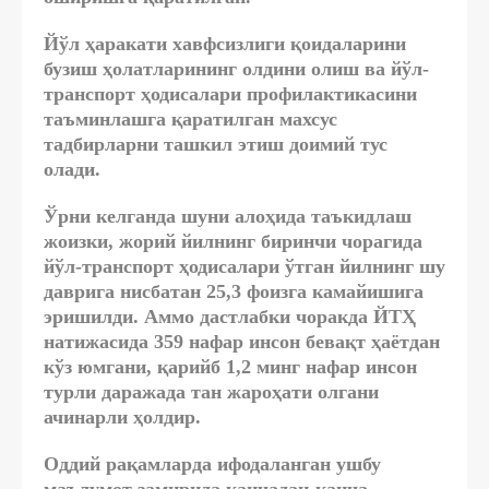
Йўл ҳаракати хавфсизлиги қоидаларини
бузиш ҳолатларининг олдини олиш ва йўл-
транспорт ҳодисалари профилактикасини
таъминлашга қаратилган махсус
тадбирларни ташкил этиш доимий тус
олади.
Ўрни келганда шуни алоҳида таъкидлаш
жоизки, жорий йилнинг биринчи чорагида
йўл-транспорт ҳодисалари ўтган йилнинг шу
даврига нисбатан 25,3 фоизга камайишига
эришилди. Аммо дастлабки чоракда ЙТҲ
натижасида 359 нафар инсон бевақт ҳаётдан
кўз юмгани, қарийб 1,2 минг нафар инсон
турли даражада тан жароҳати олгани
ачинарли ҳолдир.
Оддий рақамларда ифодаланган ушбу