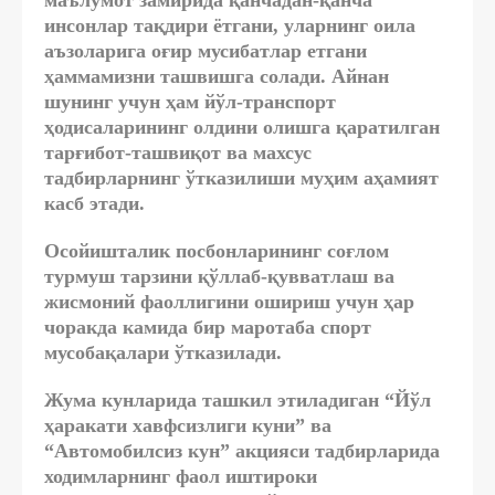
маълумот замирида қанчадан-қанча
инсонлар тақдири ётгани, уларнинг оила
аъзоларига оғир мусибатлар етгани
ҳаммамизни ташвишга солади. Айнан
шунинг учун ҳам йўл-транспорт
ҳодисаларининг олдини олишга қаратилган
тарғибот-ташвиқот ва махсус
тадбирларнинг ўтказилиши муҳим аҳамият
касб этади.
Осойишталик посбонларининг соғлом
турмуш тарзини қўллаб-қувватлаш ва
жисмоний фаоллигини ошириш учун ҳар
чоракда камида бир маротаба спорт
мусобақалари ўтказилади.
Жума кунларида ташкил этиладиган “Йўл
ҳаракати хавфсизлиги куни” ва
“Автомобилсиз кун” акцияси тадбирларида
ходимларнинг фаол иштироки