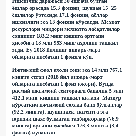
Ишсизлик даражаси 30 ёшгача бўлган
ёшлар орасида 15,3 фоизни, шундан 15−25
ёшлилар ўртасида 17,1 фоизни, аёллар
ишсизлиги эса 13 фоизни кўрсатди. Меҳнат
ресурслари миқдори меҳнатга лаёқатлилар
сонининг 183,2 минг кишига ортгани
ҳисобига 18 млн 953 минг аҳолини ташкил
этди. Бу 2018 йилнинг январь-март
ойларига нисбатан 1 фоизга кўп.
Ижтимоий фаол аҳоли сони эса 14 млн 767,1
мингга етган (2018 йил январь-март
ойларига нисбатан 1 фоиз юқори). Бунда
расмий ижтимоий сектордаги бандлик 5 млн
412,1 минг кишини ташкил қилади. Мазкур
кўрсаткич ижтимоий соҳада банд бўлганлар
(92,2 мингга), шунингдек, патентга эга
юридик шахс бўлмаган тадбиркорлар (76,9
мингга) ортиши ҳисобига 176,3 мингга (3,4
фоизга) кўпайган.