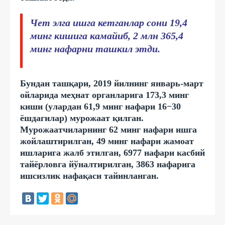
Чет элга ишга кетганлар сони 19,4
минг кишига камайиб, 2 млн 365,4
минг нафарни ташкил этди.
Бундан ташқари, 2019 йилнинг январь-март
ойларида меҳнат органларига 173,3 минг
киши (улардан 61,9 минг нафари 16−30
ёшдагилар) мурожаат қилган.
Мурожаатчиларнинг 62 минг нафари ишга
жойлаштирилган, 49 минг нафари жамоат
ишларига жалб этилган, 6977 нафари касбий
тайёрловга йўналтирилган, 3863 нафарига
ишсизлик нафақаси тайинланган.