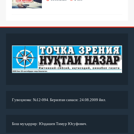
Гувоҳнома: №12-094. Берилган санаси: 24.08.2009 йил.
Бош муҳаррир: Юлдашев Тимур Юсуфович.