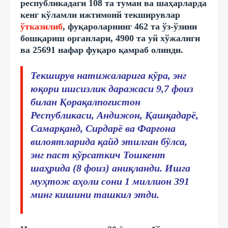
республикадаги 108 та туман ва шаҳарларда
кенг кўламли ижтимоий текширувлар
ўтказилиб
, фуқароларнинг 462 та ўз-ўзини
бошқариш органлари, 4900 та уй хўжалиги
ва 25691 нафар фуқаро қамраб олинди.
Текширув натижаларига кўра, энг
юқори ишсизлик даражаси 9,7 фоиз
билан Қорақалпоғистон
Республикаси, Андижон, Қашқадарё,
Самарқанд, Сирдарё ва Фарғона
вилоятларида қайд этилган бўлса,
энг паст кўрсаткич Тошкент
шаҳрида (8 фоиз) аниқланди. Ишга
муҳтож аҳоли сони 1 миллион 391
минг кишини ташкил этди.