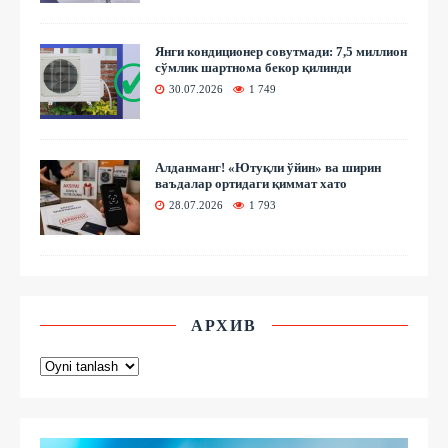
Янги кондиционер совутмади: 7,5 миллион
сўмлик шартнома бекор қилинди
30.07.2026
1 749
Алданманг! «Ютуқли ўйин» ва ширин
ваъдалар ортидаги қиммат хато
28.07.2026
1 793
АРХИВ