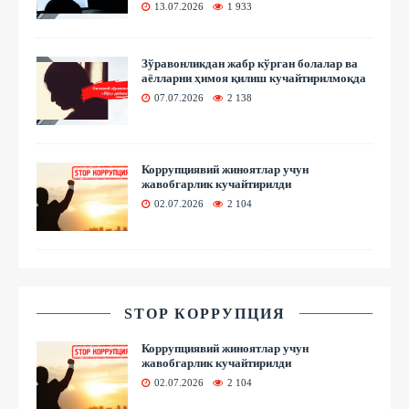
13.07.2026
1 933
Зўравонликдан жабр кўрган болалар ва
аёлларни ҳимоя қилиш кучайтирилмоқда
07.07.2026
2 138
Коррупциявий жиноятлар учун
жавобгарлик кучайтирилди
02.07.2026
2 104
STOP КОРРУПЦИЯ
Коррупциявий жиноятлар учун
жавобгарлик кучайтирилди
02.07.2026
2 104