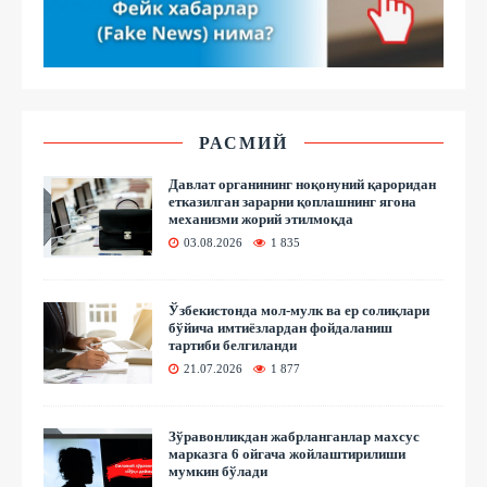
РАСМИЙ
Давлат органининг ноқонуний қароридан
етказилган зарарни қоплашнинг ягона
механизми жорий этилмоқда
03.08.2026
1 835
Ўзбекистонда мол-мулк ва ер солиқлари
бўйича имтиёзлардан фойдаланиш
тартиби белгиланди
21.07.2026
1 877
Зўравонликдан жабрланганлар махсус
марказга 6 ойгача жойлаштирилиши
мумкин бўлади