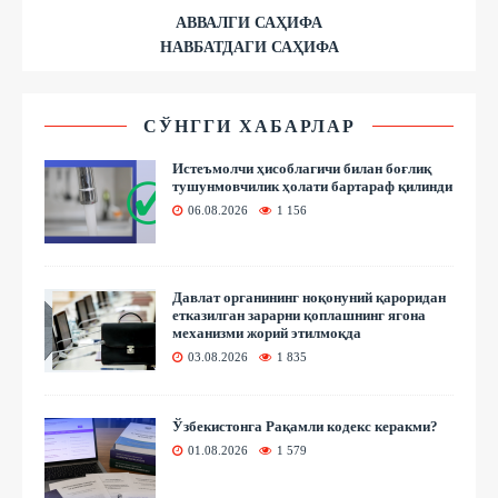
АВВАЛГИ САҲИФА
НАВБАТДАГИ САҲИФА
СЎНГГИ ХАБАРЛАР
Истеъмолчи ҳисоблагичи билан боғлиқ
тушунмовчилик ҳолати бартараф қилинди
06.08.2026
1 156
Давлат органининг ноқонуний қароридан
етказилган зарарни қоплашнинг ягона
механизми жорий этилмоқда
03.08.2026
1 835
Ўзбекистонга Рақамли кодекс керакми?
01.08.2026
1 579