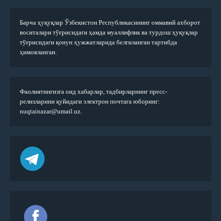
Барча ҳуқуқлар Ўзбекистон Республикасининг оммавий ахборот
воситалари тўғрисидаги ҳамда муаллифлик ва турдош ҳуқуқлар
тўғрисидаги қонун ҳужжатларида белгиланган тартибда
ҳимояланган.
Фаолиятингизга оид хабарлар, тадбирларнинг пресс-
релизларини қуйидаги электрон почтага юборинг:
nuqtainazar@umail.uz.