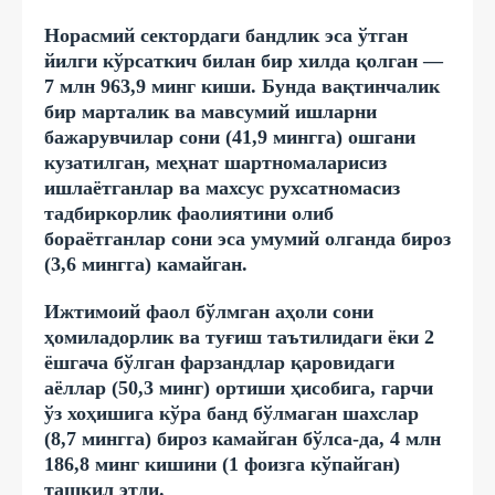
Норасмий сектордаги бандлик эса ўтган
йилги кўрсаткич билан бир хилда қолган —
7 млн 963,9 минг киши. Бунда вақтинчалик
бир марталик ва мавсумий ишларни
бажарувчилар сони (41,9 мингга) ошгани
кузатилган, меҳнат шартномаларисиз
ишлаётганлар ва махсус рухсатномасиз
тадбиркорлик фаолиятини олиб
бораётганлар сони эса умумий олганда бироз
(3,6 мингга) камайган.
Ижтимоий фаол бўлмган аҳоли сони
ҳомиладорлик ва туғиш таътилидаги ёки 2
ёшгача бўлган фарзандлар қаровидаги
аёллар (50,3 минг) ортиши ҳисобига, гарчи
ўз хоҳишига кўра банд бўлмаган шахслар
(8,7 мингга) бироз камайган бўлса-да, 4 млн
186,8 минг кишини (1 фоизга кўпайган)
ташкил этди.