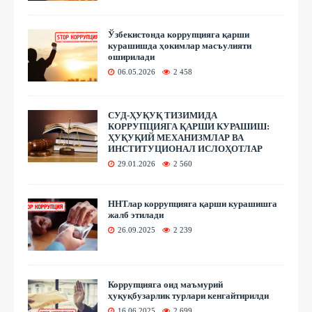
Ўзбекистонда коррупцияга қарши
курашишда ҳокимлар масъулияти
оширилади
06.05.2026
2 458
СУД-ҲУҚУҚ ТИЗИМИДА
КОРРУПЦИЯГА ҚАРШИ КУРАШИШ:
ҲУҚУҚИЙ МЕХАНИЗМЛАР ВА
ИНСТИТУЦИОНАЛ ИСЛОҲОТЛАР
29.01.2026
2 560
ННТлар коррупцияга қарши курашишга
жалб этилади
26.09.2025
2 239
Коррупцияга оид маъмурий
ҳуқуқбузарлик турлари кенгайтирилди
16.06.2025
2 699