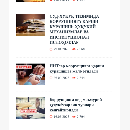
СУД-ҲУҚУҚ ТИЗИМИДА
КОРРУПЦИЯГА ҚАРШИ
КУРАШИШ: ҲУҚУҚИЙ
МЕХАНИЗМЛАР ВА
ИНСТИТУЦИОНАЛ
ИСЛОҲОТЛАР
29.01.2026
2 568
ННТлар коррупцияга қарши
курашишга жалб этилади
26.09.2025
2 244
Коррупцияга оид маъмурий
ҳуқуқбузарлик турлари
кенгайтирилди
16.06.2025
2 704