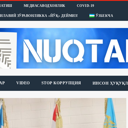
НАТИШ
МЕДИАСАВОДХОНЛИК
COVID-19
ИЛАВИЙ ЗЎРАВОНЛИККА «ЙЎҚ» ДЕЙМИЗ!
ЎЗБЕКЧА
АР
VIDEO
STOP КОРРУПЦИЯ
ИНСОН ҲУҚУҚЛ