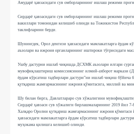
Амударё ҳавзасидаги сув омборларининг ишлаш режими прогн
Сирдарё ҳавзасидаги сув омборларининг ишлаш режими прогн
вакиллари томонидан келишиб олинди ва Тожикистон Республ
таклифларини берди.
Шунингдек, Орол денгизи ҳавзасидаги мамлакатларга ёрдам 
аъзолари ва ижроия органларининг иштироки тўғрисидаги мас
Ушбу дастурни ишлаб чиқишда ДСХМК аъзолари илгари сурган 
мувофиқлаштириш комиссиясининг илмий-ахборот маркази (Д
ёрдам кўрсатиш тадбирлари дастури”ни ишлаб чиқиш бўйича 
қутқариш жамғармасининг ижроия қўмитасига, миллий ва мин
Шу билан бирга, Давлатлараро сув хўжалигини мувофиқлашти
Сирдарё ҳавзаси сув хўжалиги бирлашмаларининг 2019 йил 7
Халқаро Оролни қутқариш жамғармасининг ижроия қўмитаси 
ҳавзасидаги мамлакатларга ёрдам кўрсатиш тадбирлари дасту
муҳокама қилишга келишиб олинди.