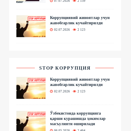
07.07.2026
2 159
Коррупциявий жиноятлар учун
жавобгарлик кучайтирилди
02.07.2026
2 123
STOP КОРРУПЦИЯ
Коррупциявий жиноятлар учун
жавобгарлик кучайтирилди
02.07.2026
2 123
Ўзбекистонда коррупцияга
қарши курашишда ҳокимлар
масъулияти оширилади
06.05.2026
2 464