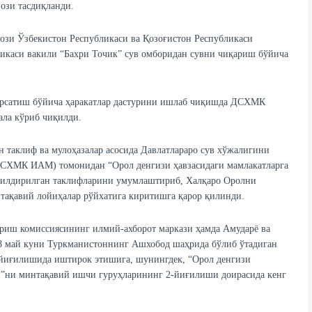
ози тасдиқланди.
ози Ўзбекистон Республикаси ва Қозоғистон Республикаси
икаси вакили “Бахри Точик” сув омборидан сувни чиқариш бўйича
кўрсатиш бўйича ҳаракатлар дастурини ишлаб чиқишда ДСХМК
ала кўриб чиқилди.
таклиф ва мулоҳазалар асосида Давлатлараро сув хўжалигини
СХМК ИАМ) томонидан “Орол денгизи ҳавзасидаги мамлакатларга
билдирилган таклифларини умумлаштириб, Халқаро Оролни
тақавий лойиҳалар рўйхатига киритишга қарор қилинди.
риш комиссиясининг илмий-ахборот маркази ҳамда Амударё ва
-8 май куни Туркманистоннинг Ашхобод шаҳрида бўлиб ўтадиган
йиғилишида иштирок этишига, шунингдек, “Орол денгизи
ри”ни минтақавий ишчи гуруҳларининг 2-йиғилиши доирасида кенг