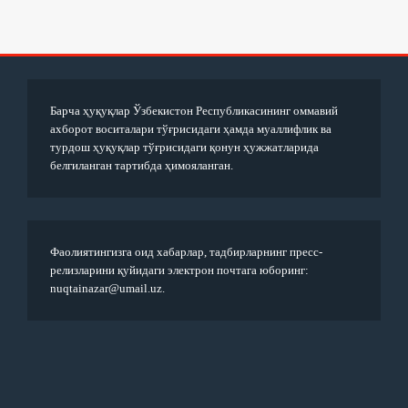
Барча ҳуқуқлар Ўзбекистон Республикасининг оммавий
ахборот воситалари тўғрисидаги ҳамда муаллифлик ва
турдош ҳуқуқлар тўғрисидаги қонун ҳужжатларида
белгиланган тартибда ҳимояланган.
Фаолиятингизга оид хабарлар, тадбирларнинг пресс-
релизларини қуйидаги электрон почтага юборинг:
nuqtainazar@umail.uz.