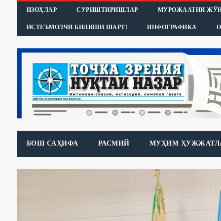
ИЗОҲЛАР
СУРИШТИРИШЛАР
МУРОЖААТНИ ЖЎ
ИСТЕЪМОЛЧИ БИЛИШИ ШАРТ!
ИНФОГРАФИКА
О
БОШ САҲИФА
РАСМИЙ
МУҲИМ ҲУЖЖАТЛ