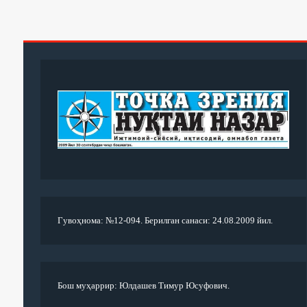
Гувоҳнома: №12-094. Берилган санаси: 24.08.2009 йил.
Бош муҳаррир: Юлдашев Тимур Юсуфович.