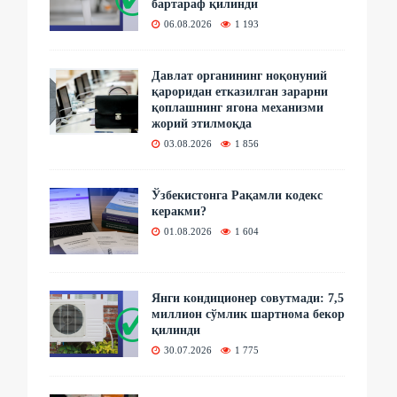
бартараф қилинди
06.08.2026
1 193
Давлат органининг ноқонуний
қароридан етказилган зарарни
қоплашнинг ягона механизми
жорий этилмоқда
03.08.2026
1 856
Ўзбекистонга Рақамли кодекс
керакми?
01.08.2026
1 604
Янги кондиционер совутмади: 7,5
миллион сўмлик шартнома бекор
қилинди
30.07.2026
1 775