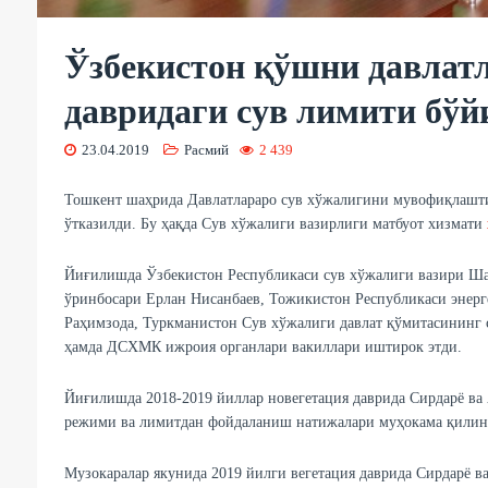
Ўзбекистон қўшни давлат
давридаги сув лимити бў
23.04.2019
Расмий
2 439
Тошкент шаҳрида Давлатлараро сув хўжалигини мувофиқлаш
ўтказилди. Бу ҳақда Сув хўжалиги вазирлиги матбуот хизмати
Йиғилишда Ўзбекистон Республикаси сув хўжалиги вазири Ша
ўринбосари Ерлан Нисанбаев, Тожикистон Республикаси энерг
Раҳимзода, Туркманистон Сув хўжалиги давлат қўмитасининг
ҳамда ДСХМК ижроия органлари вакиллари иштирок этди.
Йиғилишда 2018-2019 йиллар новегетация даврида Сирдарё ва
режими ва лимитдан фойдаланиш натижалари муҳокама қилин
Музокаралар якунида 2019 йилги вегетация даврида Сирдарё в