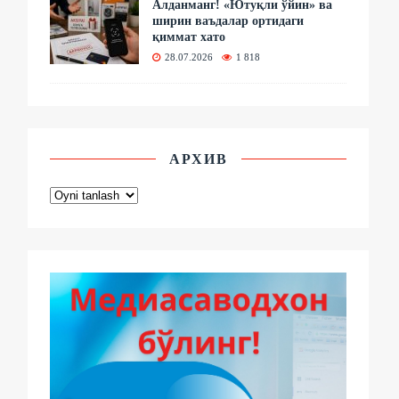
Алданманг! «Ютуқли ўйин» ва
ширин ваъдалар ортидаги
қиммат хато
28.07.2026
1 818
АРХИВ