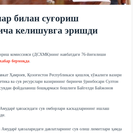
лар билан суғориш
йича келишувга эришди
тириш комиссияси (ДСХМК)нинг навбатдаги 76-йиғилиши
хабар бермоқда
.
вкат Ҳамроев, Қозоғистон Республикаси қишлоқ хўжалиги вазири
етика ва сув ресурслари вазирининг биринчи ўринбосари Султон
 сувдан фойдаланиш бошқармаси бошлиғи Байгелди Байжонов
 Амударё ҳавзасидаги сув омборлари каскадларининг ишлаш
ди.
а Амударё ҳавзаларидаги давлатларнинг сув олиш лимитлари ҳамда