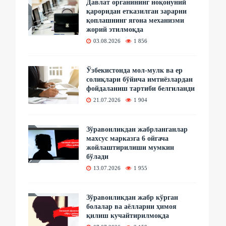
Давлат органининг ноқонуний
қароридан етказилган зарарни
қоплашнинг ягона механизми
жорий этилмоқда
03.08.2026
1 856
Ўзбекистонда мол-мулк ва ер
солиқлари бўйича имтиёзлардан
фойдаланиш тартиби белгиланди
21.07.2026
1 904
Зўравонликдан жабрланганлар
махсус марказга 6 ойгача
жойлаштирилиши мумкин
бўлади
13.07.2026
1 955
Зўравонликдан жабр кўрган
болалар ва аёлларни ҳимоя
қилиш кучайтирилмоқда