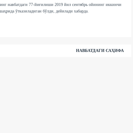
нг навбатдаги 77-йиғилиши 2019 йил сентябрь ойининг иккинчи
аҳрида ўтказиладиган бўлди, дейилади хабарда.
НАВБАТДАГИ САҲИФА