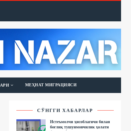
МЕҲНАТ МИГРАЦИЯСИ
АРИ
СЎНГГИ ХАБАРЛАР
Истеъмолчи ҳисоблагичи билан
боғлиқ тушунмовчилик ҳолати