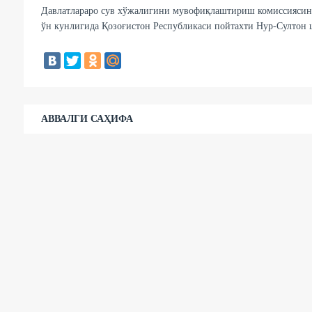
Давлатлараро сув хўжалигини мувофиқлаштириш комиссиясини
ўн кунлигида Қозоғистон Республикаси пойтахти Нур-Султон ш
АВВАЛГИ САҲИФА