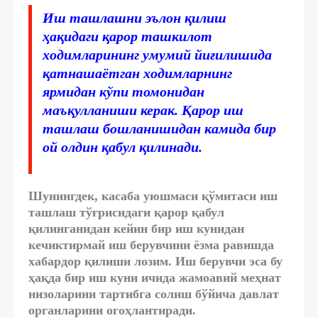
Иш ташлашни эълон қилиш
ҳақидаги қарор ташкилот
ходимларининг умумий йиғилишида
қатнашаётган ходимларнинг
ярмидан кўпи томонидан
маъқулланиши керак. Қарор иш
ташлаш бошланишидан камида бир
ой олдин қабул қилинади.
Шунингдек, касаба уюшмаси қўмитаси иш
ташлаш тўғрисидаги қарор қабул
қилинганидан кейин бир иш кунидан
кечиктирмай иш берувчини ёзма равишда
хабардор қилиши лозим. Иш берувчи эса бу
ҳақда бир иш куни ичида жамоавий меҳнат
низоларини тартибга солиш бўйича давлат
органларини огоҳлантиради.