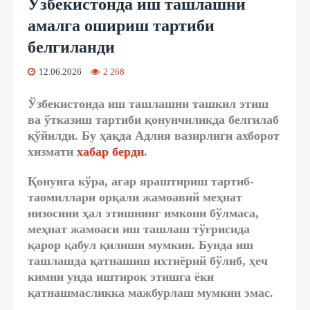
Ўзбекистонда иш ташлашни
амалга ошириш тартиби
белгиланди
12.06.2026
2 268
Ўзбекистонда иш ташлашни ташкил этиш
ва ўтказиш тартиби қонунчиликда белгилаб
қўйилди. Бу ҳақда Адлия вазирлиги ахборот
хизмати
хабар берди
.
Қонунга кўра, агар яраштириш тартиб-
таомиллари орқали жамоавий меҳнат
низосини ҳал этишнинг имкони бўлмаса,
меҳнат жамоаси иш ташлаш тўғрисида
қарор қабул қилиши мумкин. Бунда иш
ташлашда қатнашиш ихтиёрий бўлиб, ҳеч
кимни унда иштирок этишга ёки
қатнашмасликка мажбурлаш мумкин эмас.