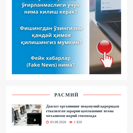
РАСМИЙ
Давлат органининг ноқонуний қароридан
етказилган зарарни қоплашнинг ягона
механизми жорий этилмоқда
03.08.2026
1 820