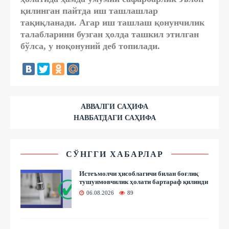
қилинган пайтда иш ташлашлар
тақиқланади. Агар иш ташлаш қонунчилик
талабларини бузган ҳолда ташкил этилган
бўлса, у ноқонуний деб топилади.
АВВАЛГИ САҲИФА
НАВБАТДАГИ САҲИФА
СЎНГГИ ХАБАРЛАР
Истеъмолчи ҳисоблагичи билан боғлиқ
тушунмовчилик ҳолати бартараф қилинди
06.08.2026
89