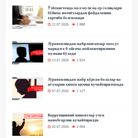
Ўзбекистонда мол-мулк ва ер солиқлари
бўйича имтиёзлардан фойдаланиш
тартиби белгиланди
21.07.2026
1 868
Зўравонликдан жабрланганлар махсус
марказга 6 ойгача жойлаштирилиши
мумкин бўлади
13.07.2026
1 924
Зўравонликдан жабр кўрган болалар ва
аёлларни ҳимоя қилиш кучайтирилмоқда
07.07.2026
2 127
Коррупциявий жиноятлар учун
жавобгарлик кучайтирилди
02.07.2026
2 094