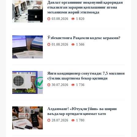
Давлат органининг ноқонуний қароридан
етказилган зарарни қоплашнинг ягона
механизми жорий этилмоқда
03.08.2026
1 820
Ўзбекистонга Рақамли кодекс керакми?
01.08.2026
1 566
Янги кондиционер совутмади: 7,5 миллион
сўмлик шартнома бекор қилинди
30.07.2026
1 736
Алданманг! «Ютуқли ўйин» ва ширин
ваъдалар ортидаги қиммат хато
28.07.2026
1 780