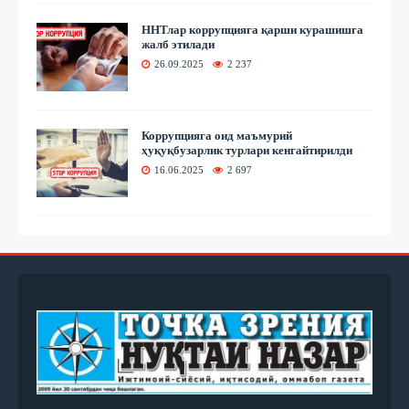
ННТлар коррупцияга қарши курашишга
жалб этилади
26.09.2025
2 237
Коррупцияга оид маъмурий
ҳуқуқбузарлик турлари кенгайтирилди
16.06.2025
2 697