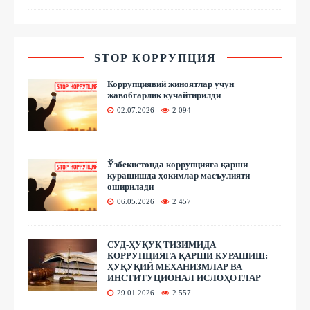
STOP КОРРУПЦИЯ
Коррупциявий жиноятлар учун
жавобгарлик кучайтирилди
02.07.2026
2 094
Ўзбекистонда коррупцияга қарши
курашишда ҳокимлар масъулияти
оширилади
06.05.2026
2 457
СУД-ҲУҚУҚ ТИЗИМИДА
КОРРУПЦИЯГА ҚАРШИ КУРАШИШ:
ҲУҚУҚИЙ МЕХАНИЗМЛАР ВА
ИНСТИТУЦИОНАЛ ИСЛОҲОТЛАР
29.01.2026
2 557