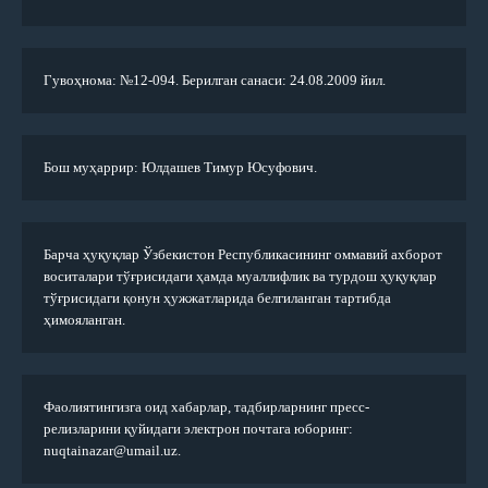
Гувоҳнома: №12-094. Берилган санаси: 24.08.2009 йил.
Бош муҳаррир: Юлдашев Тимур Юсуфович.
Барча ҳуқуқлар Ўзбекистон Республикасининг оммавий ахборот
воситалари тўғрисидаги ҳамда муаллифлик ва турдош ҳуқуқлар
тўғрисидаги қонун ҳужжатларида белгиланган тартибда
ҳимояланган.
Фаолиятингизга оид хабарлар, тадбирларнинг пресс-
релизларини қуйидаги электрон почтага юборинг:
nuqtainazar@umail.uz.