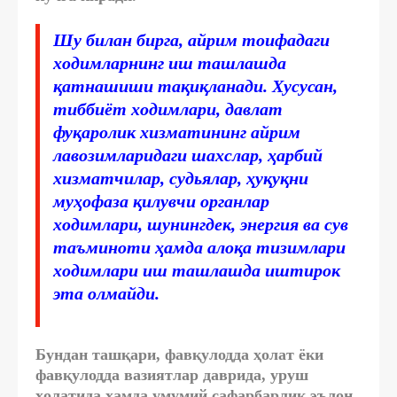
Шу билан бирга, айрим тоифадаги
ходимларнинг иш ташлашда
қатнашиши тақиқланади. Хусусан,
тиббиёт ходимлари, давлат
фуқаролик хизматининг айрим
лавозимларидаги шахслар, ҳарбий
хизматчилар, судьялар, ҳуқуқни
муҳофаза қилувчи органлар
ходимлари, шунингдек, энергия ва сув
таъминоти ҳамда алоқа тизимлари
ходимлари иш ташлашда иштирок
эта олмайди.
Бундан ташқари, фавқулодда ҳолат ёки
фавқулодда вазиятлар даврида, уруш
ҳолатида ҳамда умумий сафарбарлик эълон