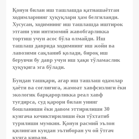
Қонун билан иш ташлашда қатнашаётган
ходимларнинг ҳуқуқлари ҳам белгиланди.
Хусусан, ходимнинг иш ташлашда иштирок
этгани уни интизомий жавобгарликка
тортиш учун асос бўла олмайди. Иш
ташлаш даврида ходимнинг иш жойи ва
лавозими сақланиб қолади, бироқ иш
берувчи бу давр учун иш ҳақи тўламаслик
ҳуқуқига эга бўлади.
Бундан ташқари, агар иш ташлаш одамлар
ҳаёти ва соғлиғига, жамоат хавфсизлиги ёки
экологик барқарорликка реал хавф
туғдирса, суд қарори билан унинг
бошланиши ёки давом эттирилиши 30
кунгача кечиктирилиши ёки тўхтатиб
турилиши мумкин. Қонун расмий эълон
қилинган кундан эътиборан уч ой ўтгач
кучга киради.