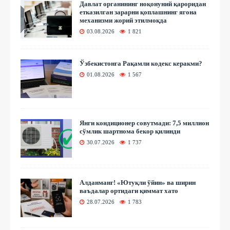
Давлат органининг ноқонуний қароридан
етказилган зарарни қоплашнинг ягона
механизми жорий этилмоқда
03.08.2026
1 821
Ўзбекистонга Рақамли кодекс керакми?
01.08.2026
1 567
Янги кондиционер совутмади: 7,5 миллион
сўмлик шартнома бекор қилинди
30.07.2026
1 737
Алданманг! «Ютуқли ўйин» ва ширин
ваъдалар ортидаги қиммат хато
28.07.2026
1 783