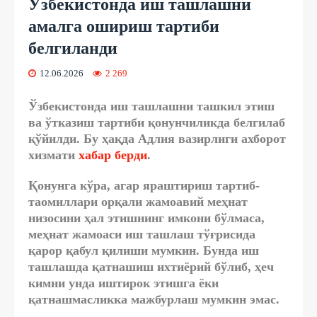
Ўзбекистонда иш ташлашни
амалга ошириш тартиби
белгиланди
12.06.2026
2 269
Ўзбекистонда иш ташлашни ташкил этиш
ва ўтказиш тартиби қонунчиликда белгилаб
қўйилди. Бу ҳақда Адлия вазирлиги ахборот
хизмати
хабар берди
.
Қонунга кўра, агар яраштириш тартиб-
таомиллари орқали жамоавий меҳнат
низосини ҳал этишнинг имкони бўлмаса,
меҳнат жамоаси иш ташлаш тўғрисида
қарор қабул қилиши мумкин. Бунда иш
ташлашда қатнашиш ихтиёрий бўлиб, ҳеч
кимни унда иштирок этишга ёки
қатнашмасликка мажбурлаш мумкин эмас.