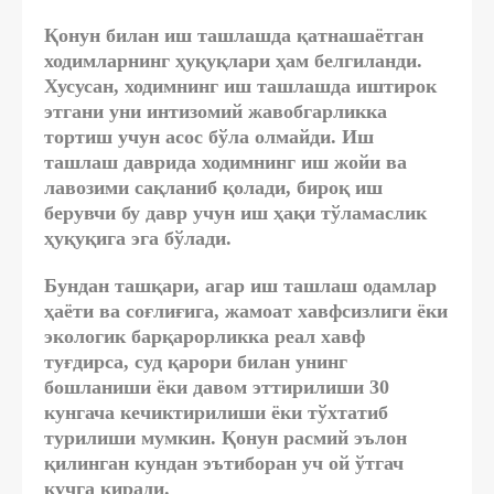
Қонун билан иш ташлашда қатнашаётган
ходимларнинг ҳуқуқлари ҳам белгиланди.
Хусусан, ходимнинг иш ташлашда иштирок
этгани уни интизомий жавобгарликка
тортиш учун асос бўла олмайди. Иш
ташлаш даврида ходимнинг иш жойи ва
лавозими сақланиб қолади, бироқ иш
берувчи бу давр учун иш ҳақи тўламаслик
ҳуқуқига эга бўлади.
Бундан ташқари, агар иш ташлаш одамлар
ҳаёти ва соғлиғига, жамоат хавфсизлиги ёки
экологик барқарорликка реал хавф
туғдирса, суд қарори билан унинг
бошланиши ёки давом эттирилиши 30
кунгача кечиктирилиши ёки тўхтатиб
турилиши мумкин. Қонун расмий эълон
қилинган кундан эътиборан уч ой ўтгач
кучга киради.