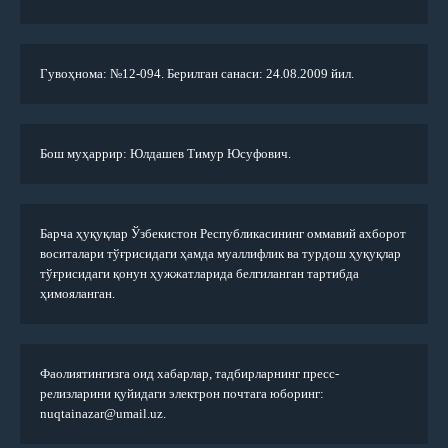
Гувоҳнома: №12-094. Берилган санаси: 24.08.2009 йил.
Бош муҳаррир: Юлдашев Тимур Юсуфович.
Барча ҳуқуқлар Ўзбекистон Республикасининг оммавий ахборот
воситалари тўғрисидаги ҳамда муаллифлик ва турдош ҳуқуқлар
тўғрисидаги қонун ҳужжатларида белгиланган тартибда
ҳимояланган.
Фаолиятингизга оид хабарлар, тадбирларнинг пресс-
релизларини қуйидаги электрон почтага юборинг:
nuqtainazar@umail.uz.