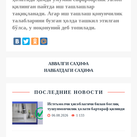
қилинган пайтда иш ташлашлар
тақиқланади. Агар иш ташлаш қонунчилик
талабларини бузган ҳолда ташкил этилган
бўлса, у ноқонуний деб топилади.
АВВАЛГИ САҲИФА
НАВБАТДАГИ САҲИФА
ПОСЛЕДНИЕ НОВОСТИ
Истеъмолчи ҳисоблагичи билан боғлиқ
тушунмовчилик ҳолати бартараф қилинди
06.08.2026
1 133