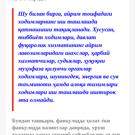
Шу билан бирга, айрим тоифадаги
ходимларнинг иш ташлашда
қатнашиши тақиқланади. Хусусан,
тиббиёт ходимлари, давлат
фуқаролик хизматининг айрим
лавозимларидаги шахслар, ҳарбий
хизматчилар, судьялар, ҳуқуқни
муҳофаза қилувчи органлар
ходимлари, шунингдек, энергия ва сув
таъминоти ҳамда алоқа тизимлари
ходимлари иш ташлашда иштирок
эта олмайди.
Бундан ташқари, фавқулодда ҳолат ёки
фавқулодда вазиятлар даврида, уруш
ҳолатида ҳамда умумий сафарбарлик эълон