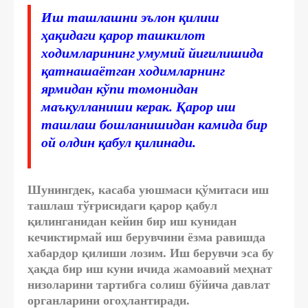
Иш ташлашни эълон қилиш
ҳақидаги қарор ташкилот
ходимларининг умумий йиғилишида
қатнашаётган ходимларнинг
ярмидан кўпи томонидан
маъқулланиши керак. Қарор иш
ташлаш бошланишидан камида бир
ой олдин қабул қилинади.
Шунингдек, касаба уюшмаси қўмитаси иш
ташлаш тўғрисидаги қарор қабул
қилинганидан кейин бир иш кунидан
кечиктирмай иш берувчини ёзма равишда
хабардор қилиши лозим. Иш берувчи эса бу
ҳақда бир иш куни ичида жамоавий меҳнат
низоларини тартибга солиш бўйича давлат
органларини огоҳлантиради.