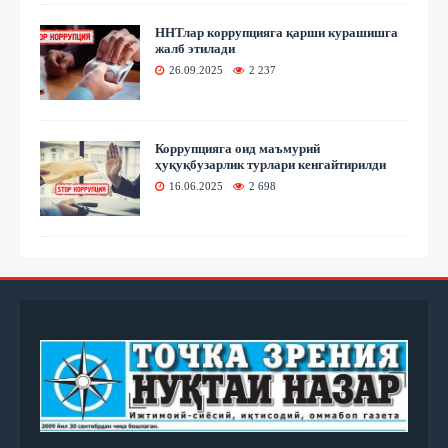
ННТлар коррупцияга қарши курашишга
жалб этилади
26.09.2025
2 237
Коррупцияга оид маъмурий
ҳуқуқбузарлик турлари кенгайтирилди
16.06.2025
2 698