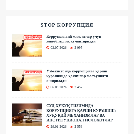
STOP КОРРУПЦИЯ
Коррупциявий жиноятлар учун
жавобгарлик кучайтирилди
02.07.2026
2 095
Ўзбекистонда коррупцияга қарши
курашишда ҳокимлар масъулияти
оширилади
06.05.2026
2 457
СУД-ҲУҚУҚ ТИЗИМИДА
КОРРУПЦИЯГА ҚАРШИ КУРАШИШ:
ҲУҚУҚИЙ МЕХАНИЗМЛАР ВА
ИНСТИТУЦИОНАЛ ИСЛОҲОТЛАР
29.01.2026
2 558