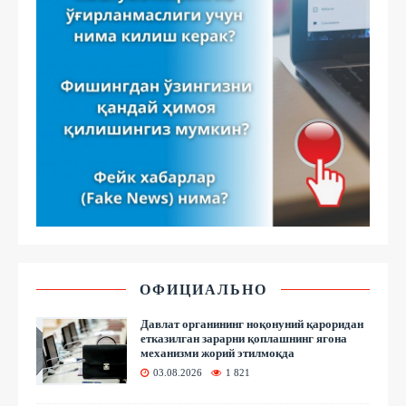
ОФИЦИАЛЬНО
Давлат органининг ноқонуний қароридан
етказилган зарарни қоплашнинг ягона
механизми жорий этилмоқда
03.08.2026
1 821