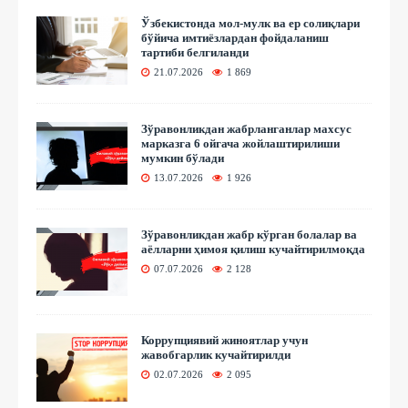
Ўзбекистонда мол-мулк ва ер солиқлари
бўйича имтиёзлардан фойдаланиш
тартиби белгиланди
21.07.2026
1 869
Зўравонликдан жабрланганлар махсус
марказга 6 ойгача жойлаштирилиши
мумкин бўлади
13.07.2026
1 926
Зўравонликдан жабр кўрган болалар ва
аёлларни ҳимоя қилиш кучайтирилмоқда
07.07.2026
2 128
Коррупциявий жиноятлар учун
жавобгарлик кучайтирилди
02.07.2026
2 095