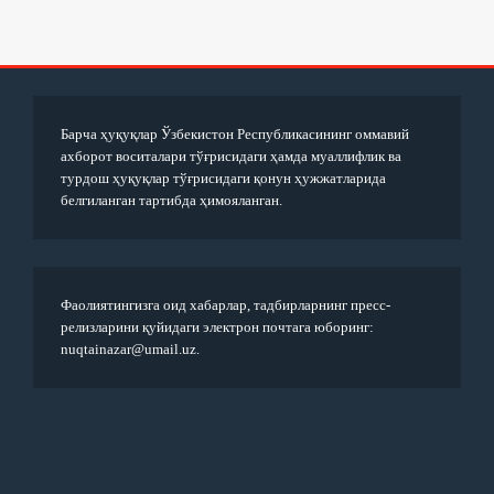
Барча ҳуқуқлар Ўзбекистон Республикасининг оммавий
ахборот воситалари тўғрисидаги ҳамда муаллифлик ва
турдош ҳуқуқлар тўғрисидаги қонун ҳужжатларида
белгиланган тартибда ҳимояланган.
Фаолиятингизга оид хабарлар, тадбирларнинг пресс-
релизларини қуйидаги электрон почтага юборинг:
nuqtainazar@umail.uz.