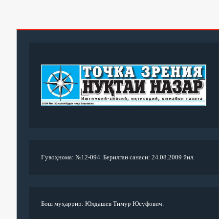
Гувоҳнома: №12-094. Берилган санаси: 24.08.2009 йил.
Бош муҳаррир: Юлдашев Тимур Юсуфович.