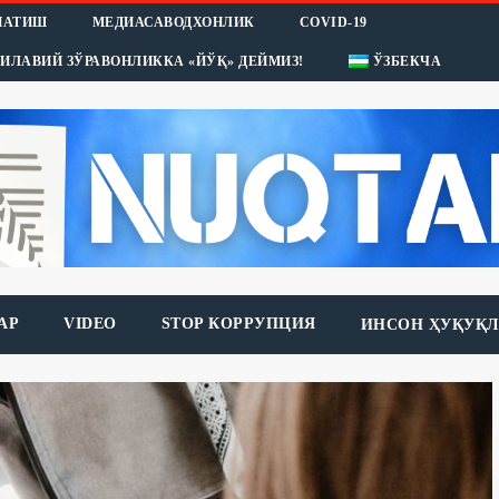
НАТИШ
МЕДИАСАВОДХОНЛИК
COVID-19
ИЛАВИЙ ЗЎРАВОНЛИККА «ЙЎҚ» ДЕЙМИЗ!
ЎЗБЕКЧА
АР
VIDEO
STOP КОРРУПЦИЯ
ИНСОН ҲУҚУҚЛ