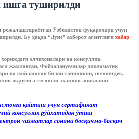
и ишга туширилди
и режалаштираётган Ўзбекистон фуқаролари учун
ирилди. Бу ҳақда “Дунё” ахборот агентлиги
хабар
хориждаги элчихоналари ва консуллик
заси жамланган. Фойдаланувчилар дипломатик
ари ва жойлашуви билан танишиши, шунингдек,
уллик округига тегишли эканини аниқлаши
кистонга қайтиш учун сертификат
мий консуллик рўйхатидан ўтиш
электрон хизматлар сонини босқичма-босқич