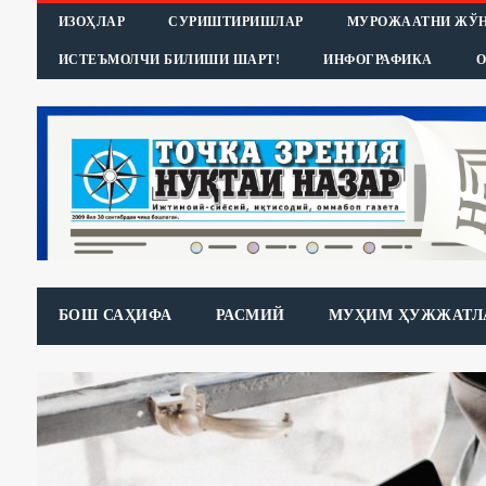
ИЗОҲЛАР
СУРИШТИРИШЛАР
МУРОЖААТНИ ЖЎ
ИСТЕЪМОЛЧИ БИЛИШИ ШАРТ!
ИНФОГРАФИКА
О
БОШ САҲИФА
РАСМИЙ
МУҲИМ ҲУЖЖАТЛ