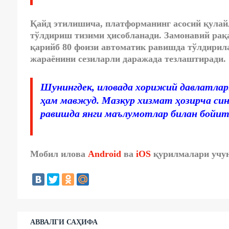
Қайд этилишича, платформанинг асосий қулай
тўлдириш тизими ҳисобланади. Замонавий ра
қарийб 80 фоизи автоматик равишда тўлдирил
жараёнини сезиларли даражада тезлаштиради.
Шунингдек, иловада хорижий давлатлар
ҳам мавжуд. Мазкур хизмат ҳозирча си
равишда янги маълумотлар билан бойит
Мобил илова
Android
ва
iOS
қурилмалари учун
АВВАЛГИ САҲИФА