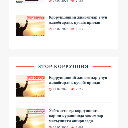
07.07.2026
2 153
Коррупциявий жиноятлар учун
жавобгарлик кучайтирилди
02.07.2026
2 117
STOP КОРРУПЦИЯ
Коррупциявий жиноятлар учун
жавобгарлик кучайтирилди
02.07.2026
2 117
Ўзбекистонда коррупцияга
қарши курашишда ҳокимлар
масъулияти оширилади
06.05.2026
2 461