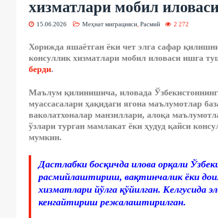
хизматлари мобил иловас
15.06.2026
Меҳнат миграцияси
,
Расмий
2 272
Хорижда яшаётган ёки чет элга сафар қилишн
консуллик хизматлари мобил иловаси ишга туш
берди
.
Маълум қилинишича, иловада Ўзбекистоннинг 
муассасалари ҳақидаги ягона маълумотлар ба
ваколатхоналар манзиллари, алоқа маълумотл
ўзлари турган мамлакат ёки ҳудуд қайси конс
мумкин.
Дастлабки босқичда илова орқали Ўзбе
расмийлаштириш, вақтинчалик ёки дои
хизматлари йўлга қўйилган. Келгусида 
кенгайтириш режалаштирилган.