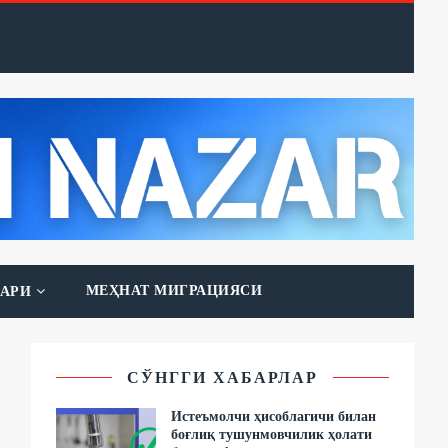
МЕҲНАТ МИГРАЦИЯСИ
АРИ
СЎНГГИ ХАБАРЛАР
Истеъмолчи ҳисоблагичи билан
боғлиқ тушунмовчилик ҳолати