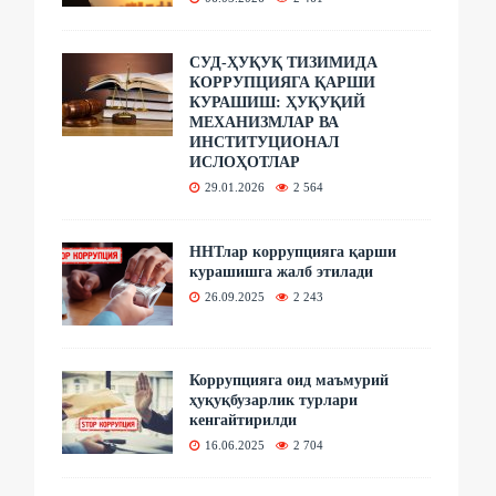
СУД-ҲУҚУҚ ТИЗИМИДА
КОРРУПЦИЯГА ҚАРШИ
КУРАШИШ: ҲУҚУҚИЙ
МЕХАНИЗМЛАР ВА
ИНСТИТУЦИОНАЛ
ИСЛОҲОТЛАР
29.01.2026
2 564
ННТлар коррупцияга қарши
курашишга жалб этилади
26.09.2025
2 243
Коррупцияга оид маъмурий
ҳуқуқбузарлик турлари
кенгайтирилди
16.06.2025
2 704