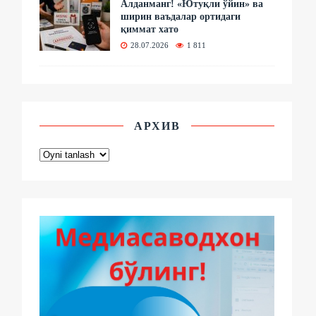
Алданманг! «Ютуқли ўйин» ва
ширин ваъдалар ортидаги
қиммат хато
28.07.2026
1 811
АРХИВ