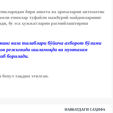
ликларидан бири анкета ва аризаларни автоматик
қамли ечимлар туфайли мажбурий майдонларнинг
ади, бу эса ҳужжатларни расмийлаштириш
нинг виза талаблари бўйича ахборот бўлими
нов режимида ишламоқда ва мунтазам
иб борилади.
 бепул тақдим этилган.
НАВБАТДАГИ САҲИФА