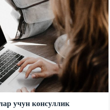
лар учун консуллик