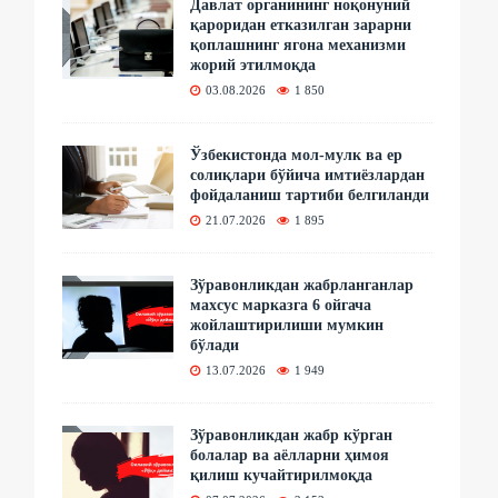
Давлат органининг ноқонуний
қароридан етказилган зарарни
қоплашнинг ягона механизми
жорий этилмоқда
03.08.2026
1 850
Ўзбекистонда мол-мулк ва ер
солиқлари бўйича имтиёзлардан
фойдаланиш тартиби белгиланди
21.07.2026
1 895
Зўравонликдан жабрланганлар
махсус марказга 6 ойгача
жойлаштирилиши мумкин
бўлади
13.07.2026
1 949
Зўравонликдан жабр кўрган
болалар ва аёлларни ҳимоя
қилиш кучайтирилмоқда