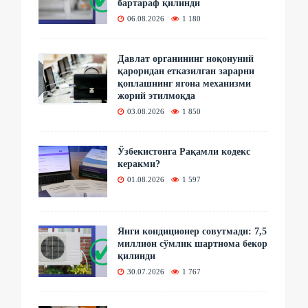
бартараф қилинди
06.08.2026
1 180
Давлат органининг ноқонуний
қароридан етказилган зарарни
қоплашнинг ягона механизми
жорий этилмоқда
03.08.2026
1 850
Ўзбекистонга Рақамли кодекс
керакми?
01.08.2026
1 597
Янги кондиционер совутмади: 7,5
миллион сўмлик шартнома бекор
қилинди
30.07.2026
1 767