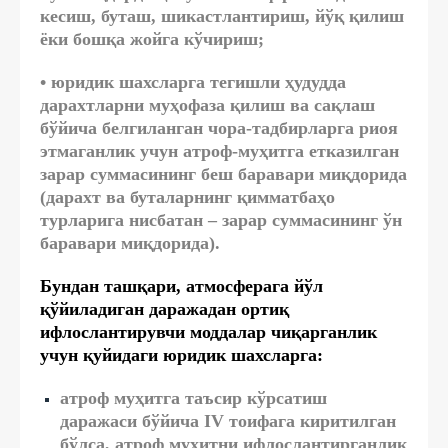
кесиш, буташ, шикастлантириш, йўқ қилиш
ёки бошқа жойга кўчириш;
• юридик шахсларга тегишли ҳудудда
дарахтларни муҳофаза қилиш ва сақлаш
бўйича белгиланган чора-тадбирларга риоя
этмаганлик учун атроф-муҳитга етказилган
зарар суммасининг беш баравари миқдорида
(дарахт ва буталарнинг қимматбаҳо
турларига нисбатан – зарар суммасининг ўн
баравари миқдорида).
Бундан ташқари, атмосферага йўл
қўйиладиган даражадан ортиқ
ифлослантирувчи моддалар чиқарганлик
учун қуйидаги юридик шахсларга:
атроф муҳитга таъсир кўрсатиш
даражаси бўйича IV тоифага киритилган
бўлса, атроф муҳитни ифлослантирганлик