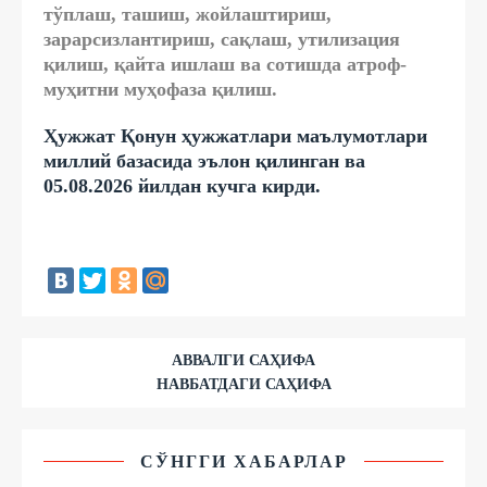
тўплаш, ташиш, жойлаштириш,
зарарсизлантириш, сақлаш, утилизация
қилиш, қайта ишлаш ва сотишда атроф-
муҳитни муҳофаза қилиш.
Ҳужжат Қонун ҳужжатлари маълумотлари
миллий базасида эълон қилинган ва
05.08.2026 йилдан кучга кирди.
АВВАЛГИ САҲИФА
НАВБАТДАГИ САҲИФА
СЎНГГИ ХАБАРЛАР