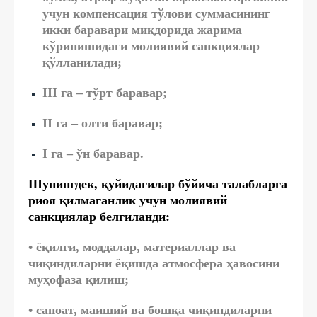
учун компенсация тўлови суммасининг
икки баравари миқдорида жарима
кўринишидаги молиявий санкциялар
қўлланилади;
III га – тўрт баравар;
II га – олти баравар;
I га – ўн баравар.
Шунингдек, қуйидагилар бўйича талабларга
риоя қилмаганлик учун молиявий
санкциялар белгиланди:
• ёқилғи, моддалар, материаллар ва
чиқиндиларни ёқишда атмосфера ҳавосини
муҳофаза қилиш;
• саноат, маиший ва бошқа чиқиндиларни