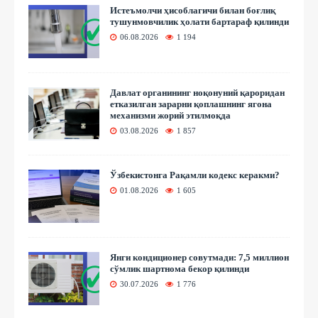
Истеъмолчи ҳисоблагичи билан боғлиқ
тушунмовчилик ҳолати бартараф қилинди
06.08.2026
1 194
Давлат органининг ноқонуний қароридан
етказилган зарарни қоплашнинг ягона
механизми жорий этилмоқда
03.08.2026
1 857
Ўзбекистонга Рақамли кодекс керакми?
01.08.2026
1 605
Янги кондиционер совутмади: 7,5 миллион
сўмлик шартнома бекор қилинди
30.07.2026
1 776