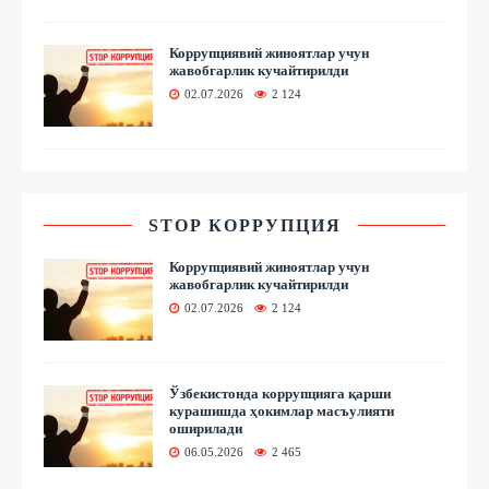
Коррупциявий жиноятлар учун
жавобгарлик кучайтирилди
02.07.2026
2 124
STOP КОРРУПЦИЯ
Коррупциявий жиноятлар учун
жавобгарлик кучайтирилди
02.07.2026
2 124
Ўзбекистонда коррупцияга қарши
курашишда ҳокимлар масъулияти
оширилади
06.05.2026
2 465