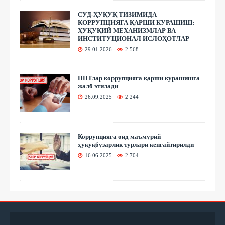
СУД-ҲУҚУҚ ТИЗИМИДА
КОРРУПЦИЯГА ҚАРШИ КУРАШИШ:
ҲУҚУҚИЙ МЕХАНИЗМЛАР ВА
ИНСТИТУЦИОНАЛ ИСЛОҲОТЛАР
29.01.2026
2 568
ННТлар коррупцияга қарши курашишга
жалб этилади
26.09.2025
2 244
Коррупцияга оид маъмурий
ҳуқуқбузарлик турлари кенгайтирилди
16.06.2025
2 704