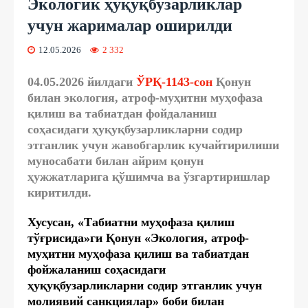
Экологик ҳуқуқбузарликлар
учун жарималар оширилди
12.05.2026
2 332
04.05.2026 йилдаги
ЎРҚ-1143-сон
Қонун
билан экология, атроф-муҳитни муҳофаза
қилиш ва табиатдан фойдаланиш
соҳасидаги ҳуқуқбузарликларни содир
этганлик учун жавобгарлик кучайтирилиши
муносабати билан айрим қонун
ҳужжатларига қўшимча ва ўзгартиришлар
киритилди.
Хусусан, «Табиатни муҳофаза қилиш
тўғрисида»ги Қонун «Экология, атроф-
муҳитни муҳофаза қилиш ва табиатдан
фойжаланиш соҳасидаги
ҳуқуқбузарликларни содир этганлик учун
молиявий санкциялар» боби билан