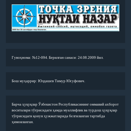
Гувоҳнома: №12-094. Берилган санаси: 24.08.2009 йил.
Бош муҳаррир: Юлдашев Тимур Юсуфович.
Барча ҳуқуқлар Ўзбекистон Республикасининг оммавий ахборот
воситалари тўғрисидаги ҳамда муаллифлик ва турдош ҳуқуқлар
тўғрисидаги қонун ҳужжатларида белгиланган тартибда
ҳимояланган.