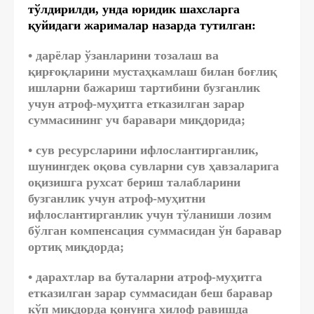
тўлдирилди, унда юридик шахсларга
қуйидаги жарималар назарда тутилган:
• дарёлар ўзанларини тозалаш ва
қирғоқларини мустаҳкамлаш билан боғлиқ
ишларни бажариш тартибини бузганлик
учун атроф-муҳитга етказилган зарар
суммасининг уч баравари миқдорида;
• сув ресурсларини ифлослантирганлик,
шунингдек оқова сувларни сув ҳавзаларига
оқизишга рухсат бериш талабларини
бузганлик учун атроф-муҳитни
ифлослантирганлик учун тўланиши лозим
бўлган компенсация суммасидан ўн баравар
ортиқ миқдорда;
• дарахтлар ва буталарни атроф-муҳитга
етказилган зарар суммасидан беш баравар
кўп миқдорда қонунга хилоф равишда