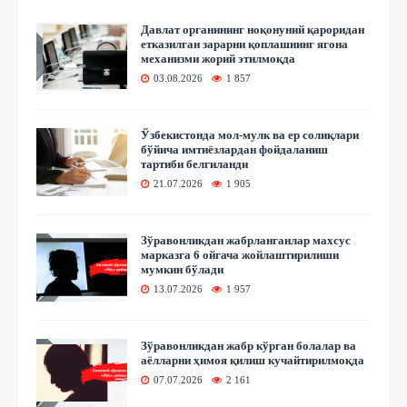
Давлат органининг ноқонуний қароридан
етказилган зарарни қоплашнинг ягона
механизми жорий этилмоқда
03.08.2026
1 857
Ўзбекистонда мол-мулк ва ер солиқлари
бўйича имтиёзлардан фойдаланиш
тартиби белгиланди
21.07.2026
1 905
Зўравонликдан жабрланганлар махсус
марказга 6 ойгача жойлаштирилиши
мумкин бўлади
13.07.2026
1 957
Зўравонликдан жабр кўрган болалар ва
аёлларни ҳимоя қилиш кучайтирилмоқда
07.07.2026
2 161