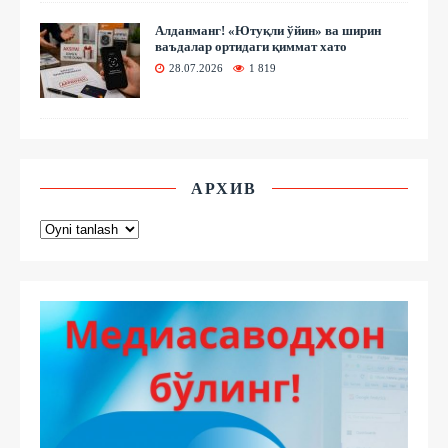
Алданманг! «Ютуқли ўйин» ва ширин
ваъдалар ортидаги қиммат хато
28.07.2026
1 819
АРХИВ