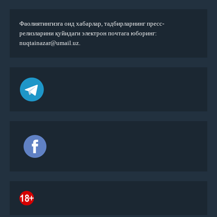
Фаолиятингизга оид хабарлар, тадбирларнинг пресс-
релизларини қуйидаги электрон почтага юборинг:
nuqtainazar@umail.uz.