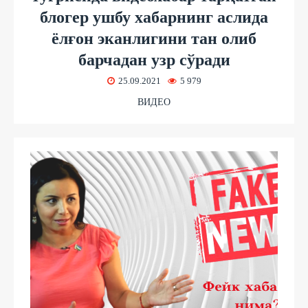
блогер ушбу хабарнинг аслида
ёлғон эканлигини тан олиб
барчадан узр сўради
25.09.2021
5 979
ВИДЕО