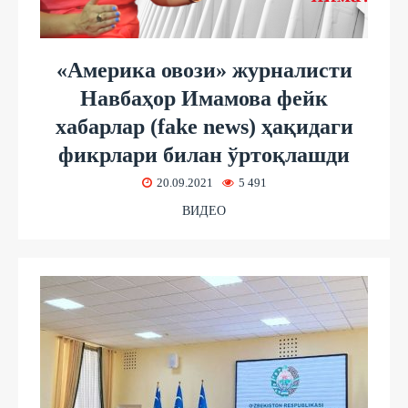
«Америка овози» журналисти
Навбаҳор Имамова фейк
хабарлар (fake news) ҳақидаги
фикрлари билан ўртоқлашди
20.09.2021
5 491
ВИДЕО