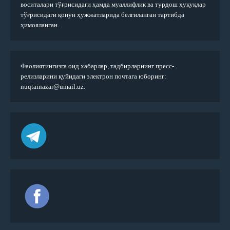
воситалари тўғрисидаги ҳамда муаллифлик ва турдош ҳуқуқлар
тўғрисидаги қонун ҳужжатларида белгиланган тартибда
ҳимояланган.
Фаолиятингизга оид хабарлар, тадбирларнинг пресс-
релизларини қуйидаги электрон почтага юборинг:
nuqtainazar@umail.uz.