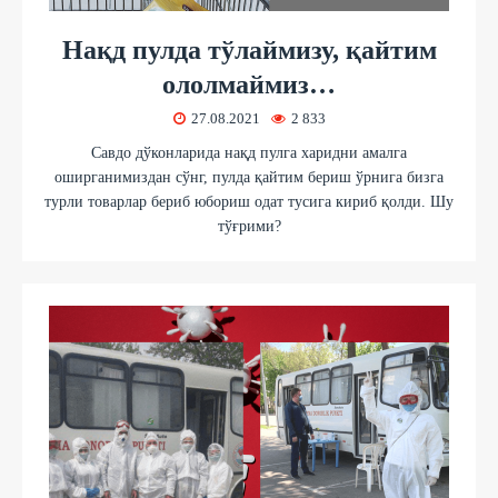
Нақд пулда тўлаймизу, қайтим
ололмаймиз…
27.08.2021
2 833
Савдо дўконларида нақд пулга харидни амалга
оширганимиздан сўнг, пулда қайтим бериш ўрнига бизга
турли товарлар бериб юбориш одат тусига кириб қолди. Шу
тўғрими?