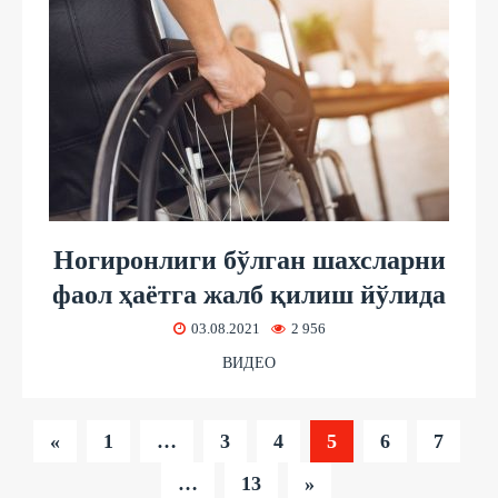
Ногиронлиги бўлган шахсларни
фаол ҳаётга жалб қилиш йўлида
03.08.2021
2 956
ВИДЕО
«
1
…
3
4
5
6
7
…
13
»