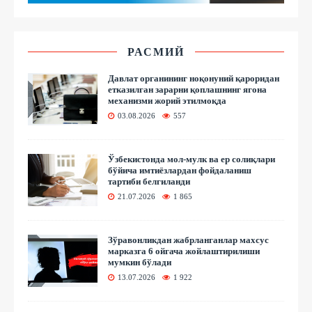
РАСМИЙ
Давлат органининг ноқонуний қароридан
етказилган зарарни қоплашнинг ягона
механизми жорий этилмоқда
03.08.2026
557
Ўзбекистонда мол-мулк ва ер солиқлари
бўйича имтиёзлардан фойдаланиш
тартиби белгиланди
21.07.2026
1 865
Зўравонликдан жабрланганлар махсус
марказга 6 ойгача жойлаштирилиши
мумкин бўлади
13.07.2026
1 922