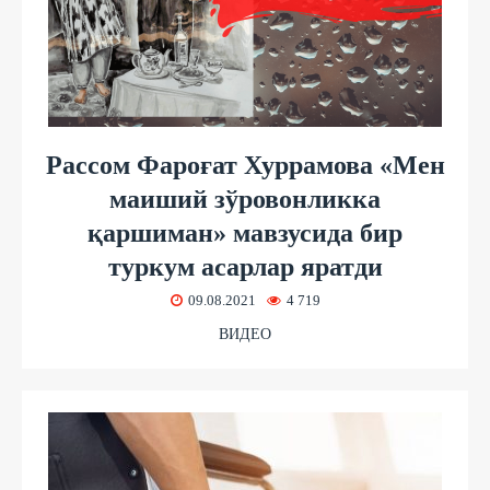
Рассом Фароғат Хуррамова «Мен
маиший зўровонликка
қаршиман» мавзусида бир
туркум асарлар яратди
09.08.2021
4 719
ВИДЕО