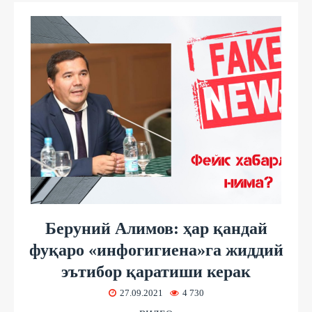
Беруний Алимов: ҳар қандай
фуқаро «инфогигиена»га жиддий
эътибор қаратиши керак
27.09.2021
4 730