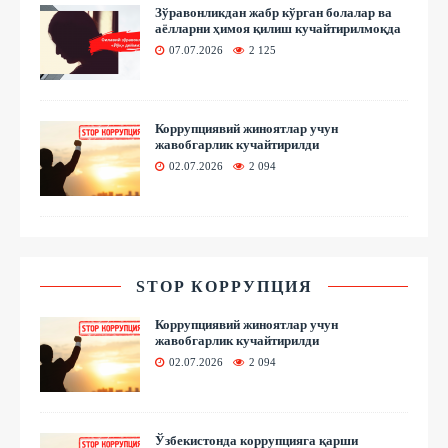
Зўравонликдан жабр кўрган болалар ва
аёлларни ҳимоя қилиш кучайтирилмоқда
07.07.2026
2 125
Коррупциявий жиноятлар учун
жавобгарлик кучайтирилди
02.07.2026
2 094
STOP КОРРУПЦИЯ
Коррупциявий жиноятлар учун
жавобгарлик кучайтирилди
02.07.2026
2 094
Ўзбекистонда коррупцияга қарши