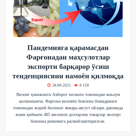
Пандемияга қарамасдан
Фарғонадан маҳсулотлар
экспорти барқарор ўсиш
тенденциясини намоён қилмоқда
28.09.2021
6 159
Вилоят ҳокимлиги Ахборот хизмати томонидан маълум
қилинишича, Фарғона вилояти божхона бошқармаси
томонидан жорий йилнинг январь-август ойлари давомида
жами қиймати 485 миллион долларлик товарлар экспорт
божхона режимига расмийлаштирилган.