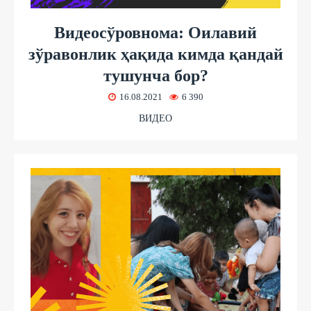
Видеосўровнома: Оилавий
зўравонлик ҳақида кимда қандай
тушунча бор?
16.08.2021
6 390
ВИДЕО