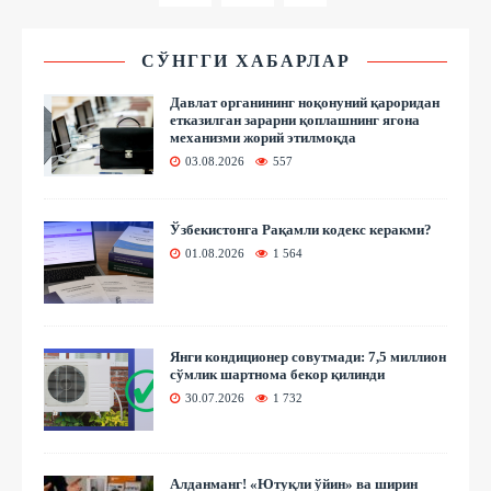
СЎНГГИ ХАБАРЛАР
Давлат органининг ноқонуний қароридан
етказилган зарарни қоплашнинг ягона
механизми жорий этилмоқда
03.08.2026
557
Ўзбекистонга Рақамли кодекс керакми?
01.08.2026
1 564
Янги кондиционер совутмади: 7,5 миллион
сўмлик шартнома бекор қилинди
30.07.2026
1 732
Алданманг! «Ютуқли ўйин» ва ширин