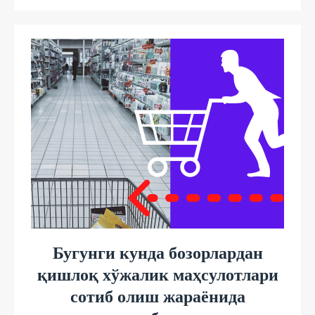
Бугунги кунда бозорлардан
қишлоқ хўжалик маҳсулотлари
сотиб олиш жараёнида