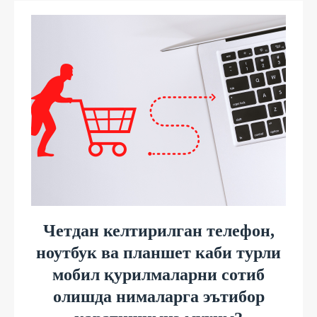
Четдан келтирилган телефон,
ноутбук ва планшет каби турли
мобил қурилмаларни сотиб
олишда нималарга эътибор