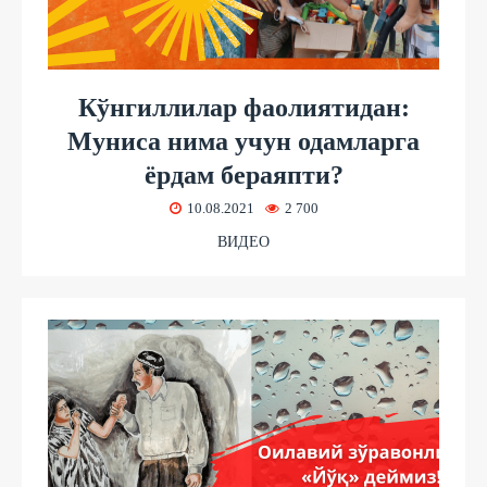
Кўнгиллилар фаолиятидан:
Муниса нима учун одамларга
ёрдам бераяпти?
10.08.2021
2 700
ВИДЕО