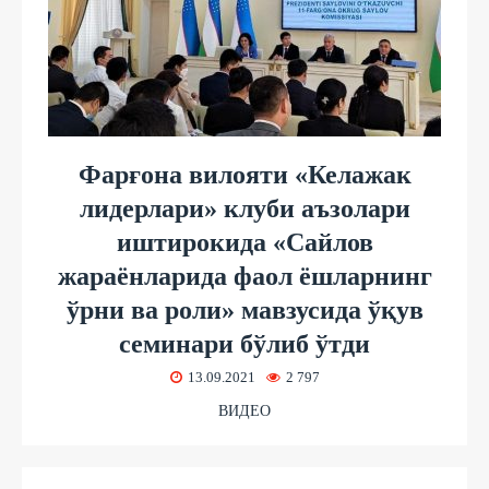
Фарғона вилояти «Келажак
лидерлари» клуби аъзолари
иштирокида «Сайлов
жараёнларида фаол ёшларнинг
ўрни ва роли» мавзусида ўқув
семинари бўлиб ўтди
13.09.2021
2 797
ВИДЕО