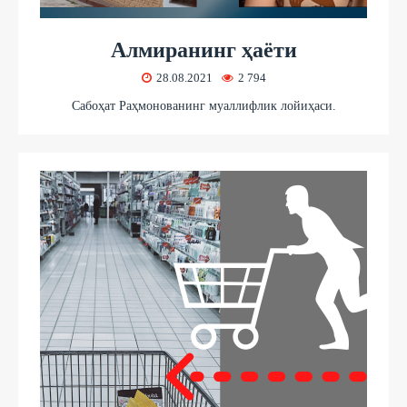
Алмиранинг ҳаёти
28.08.2021
2 794
Сабоҳат Раҳмонованинг муаллифлик лойиҳаси.