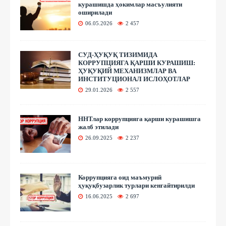
курашишда ҳокимлар масъулияти
оширилади
06.05.2026
2 457
СУД-ҲУҚУҚ ТИЗИМИДА
КОРРУПЦИЯГА ҚАРШИ КУРАШИШ:
ҲУҚУҚИЙ МЕХАНИЗМЛАР ВА
ИНСТИТУЦИОНАЛ ИСЛОҲОТЛАР
29.01.2026
2 557
ННТлар коррупцияга қарши курашишга
жалб этилади
26.09.2025
2 237
Коррупцияга оид маъмурий
ҳуқуқбузарлик турлари кенгайтирилди
16.06.2025
2 697