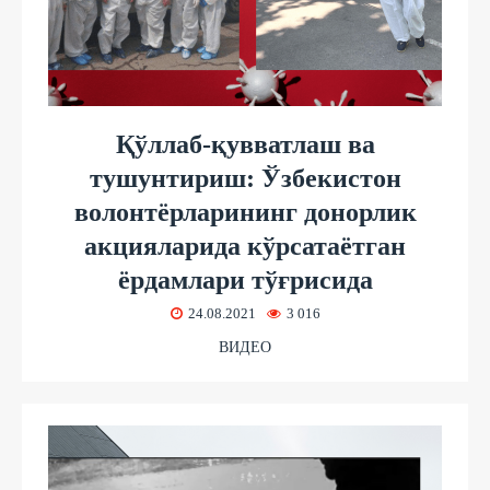
Қўллаб-қувватлаш ва
тушунтириш: Ўзбекистон
волонтёрларининг донорлик
акцияларида кўрсатаётган
ёрдамлари тўғрисида
24.08.2021
3 016
ВИДЕО