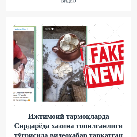
ВИДЕО
Ижтимоий тармоқларда
Сирдарёда хазина топилганлиги
тўғрисида видеохабар тарқатган