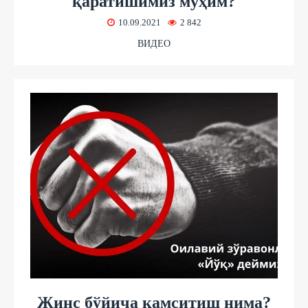
қаратишимиз муҳим?
10.09.2021
2 842
ВИДЕО
Жинс бўйича камситиш нима?