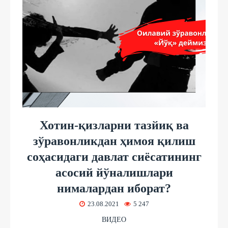
Хотин-қизларни тазйиқ ва
зўравонликдан ҳимоя қилиш
соҳасидаги давлат сиёсатининг
асосий йўналишлари
нималардан иборат?
23.08.2021
5 247
ВИДЕО