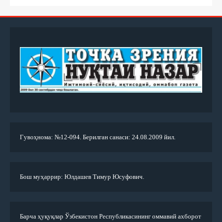
Гувоҳнома: №12-094. Берилган санаси: 24.08.2009 йил.
Бош муҳаррир: Юлдашев Тимур Юсуфович.
Барча ҳуқуқлар Ўзбекистон Республикасининг оммавий ахборот