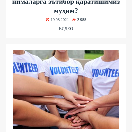
нималарга эътибор қаратишимиз
муҳим?
19.08.2021
2 988
ВИДЕО