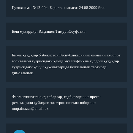
Гувоҳнома: №12-094. Берилган санаси: 24.08.2009 йил.
Бош муҳаррир: Юлдашев Тимур Юсуфович.
Барча ҳуқуқлар Ўзбекистон Республикасининг оммавий ахборот
воситалари тўғрисидаги ҳамда муаллифлик ва турдош ҳуқуқлар
тўғрисидаги қонун ҳужжатларида белгиланган тартибда
ҳимояланган.
Фаолиятингизга оид хабарлар, тадбирларнинг пресс-
релизларини қуйидаги электрон почтага юборинг:
nuqtainazar@umail.uz.