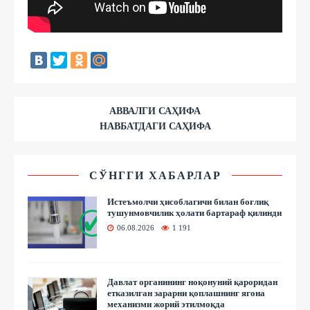
АВВАЛГИ САҲИФА
НАВБАТДАГИ САҲИФА
СЎНГГИ ХАБАРЛАР
Истеъмолчи ҳисоблагичи билан боғлиқ
тушунмовчилик ҳолати бартараф қилинди
06.08.2026
1 191
Давлат органининг ноқонуний қароридан
етказилган зарарни қоплашнинг ягона
механизми жорий этилмоқда