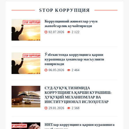
STOP КОРРУПЦИЯ
Коррупциявий жиноятлар учун
жавобгарлик кучайтирилди
02.07.2026
2 122
Ўзбекистонда коррупцияга қарши
курашишда ҳокимлар масъулияти
оширилади
06.05.2026
2 464
СУД-ҲУҚУҚ ТИЗИМИДА
КОРРУПЦИЯГА ҚАРШИ КУРАШИШ:
ҲУҚУҚИЙ МЕХАНИЗМЛАР ВА
ИНСТИТУЦИОНАЛ ИСЛОҲОТЛАР
29.01.2026
2 568
ННТлар коррупцияга қарши курашишга