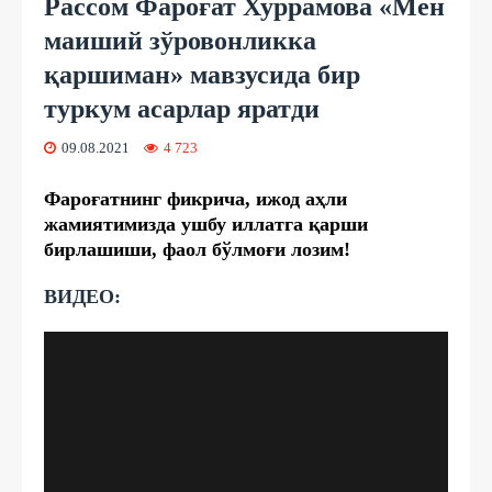
Рассом Фароғат Хуррамова «Мен
маиший зўровонликка
қаршиман» мавзусида бир
туркум асарлар яратди
09.08.2021
4 723
Фароғатнинг фикрича, ижод аҳли
жамиятимизда ушбу иллатга қарши
бирлашиши, фаол бўлмоғи лозим!
ВИДЕО: