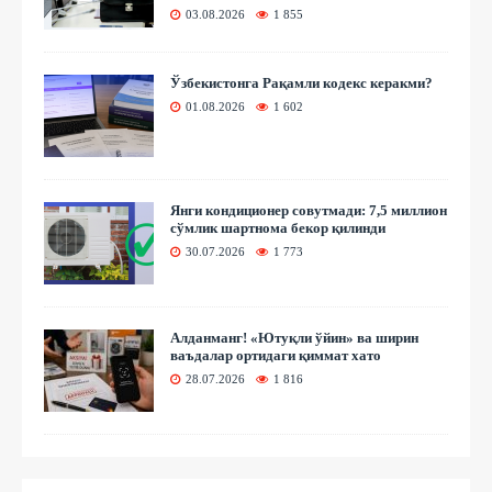
03.08.2026
1 855
Ўзбекистонга Рақамли кодекс керакми?
01.08.2026
1 602
Янги кондиционер совутмади: 7,5 миллион
сўмлик шартнома бекор қилинди
30.07.2026
1 773
Алданманг! «Ютуқли ўйин» ва ширин
ваъдалар ортидаги қиммат хато
28.07.2026
1 816