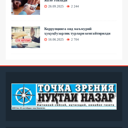
жалб этилади
26.09.2025
2 244
Коррупцияга оид маъмурий
ҳуқуқбузарлик турлари кенгайтирилди
16.06.2025
2 704