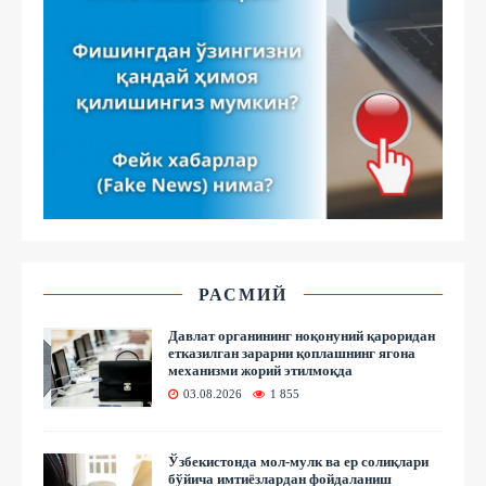
РАСМИЙ
Давлат органининг ноқонуний қароридан
етказилган зарарни қоплашнинг ягона
механизми жорий этилмоқда
03.08.2026
1 855
Ўзбекистонда мол-мулк ва ер солиқлари
бўйича имтиёзлардан фойдаланиш