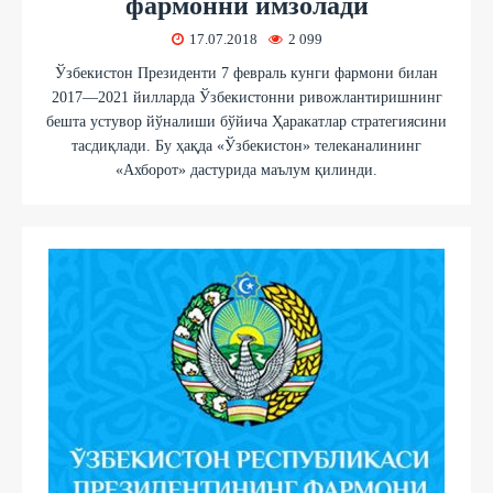
фармонни имзолади
17.07.2018
2 099
Ўзбекистон Президенти 7 февраль кунги фармони билан
2017—2021 йилларда Ўзбекистонни ривожлантиришнинг
бешта устувор йўналиши бўйича Ҳаракатлар стратегиясини
тасдиқлади. Бу ҳақда «Ўзбекистон» телеканалининг
«Ахборот» дастурида маълум қилинди.