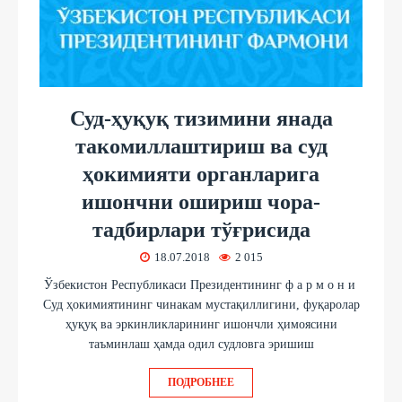
Суд-ҳуқуқ тизимини янада
такомиллаштириш ва суд
ҳокимияти органларига
ишончни ошириш чора-
тадбирлари тўғрисида
18.07.2018
2 015
Ўзбекистон Республикаси Президентининг ф а р м о н и
Суд ҳокимиятининг чинакам мустақиллигини, фуқаролар
ҳуқуқ ва эркинликларининг ишончли ҳимоясини
таъминлаш ҳамда одил судловга эришиш
ПОДРОБНЕЕ