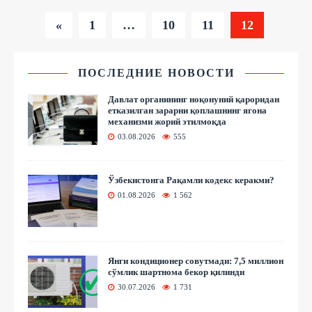
«
1
…
10
11
12
ПОСЛЕДНИЕ НОВОСТИ
Давлат органининг ноқонуний қароридан
етказилган зарарни қоплашнинг ягона
механизми жорий этилмоқда
03.08.2026
555
Ўзбекистонга Рақамли кодекс керакми?
01.08.2026
1 562
Янги кондиционер совутмади: 7,5 миллион
сўмлик шартнома бекор қилинди
30.07.2026
1 731