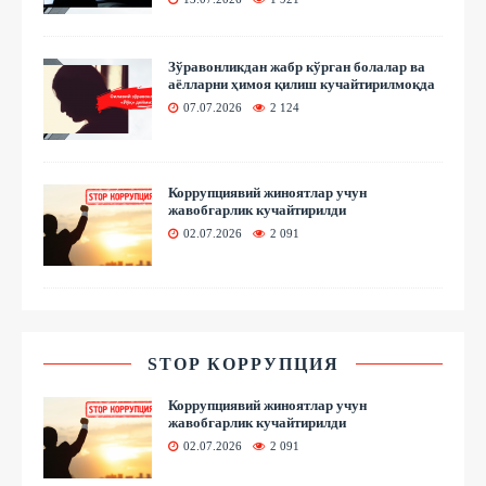
Зўравонликдан жабр кўрган болалар ва
аёлларни ҳимоя қилиш кучайтирилмоқда
07.07.2026
2 124
Коррупциявий жиноятлар учун
жавобгарлик кучайтирилди
02.07.2026
2 091
STOP КОРРУПЦИЯ
Коррупциявий жиноятлар учун
жавобгарлик кучайтирилди
02.07.2026
2 091