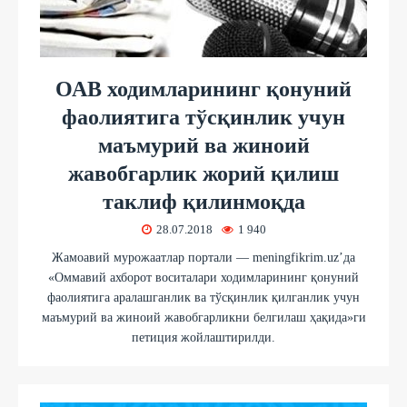
ОАВ ходимларининг қонуний
фаолиятига тўсқинлик учун
маъмурий ва жиноий
жавобгарлик жорий қилиш
таклиф қилинмоқда
28.07.2018
1 940
Жамоавий мурожаатлар портали — meningfikrim.uz’да
«Оммавий ахборот воситалари ходимларининг қонуний
фаолиятига аралашганлик ва тўсқинлик қилганлик учун
маъмурий ва жиноий жавобгарликни белгилаш ҳақида»ги
петиция жойлаштирилди.