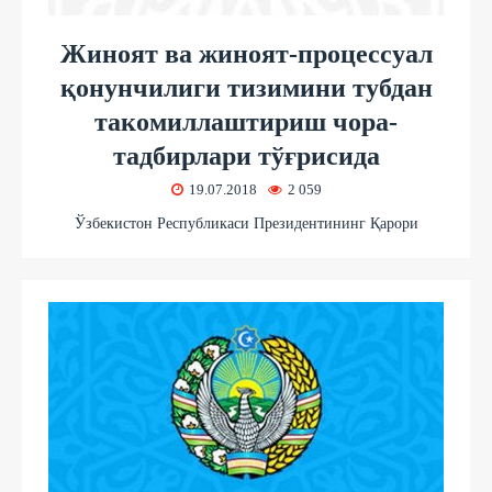
Жиноят ва жиноят-процессуал
қонунчилиги тизимини тубдан
такомиллаштириш чора-
тадбирлари тўғрисида
19.07.2018
2 059
Ўзбекистон Республикаси Президентининг Қарори