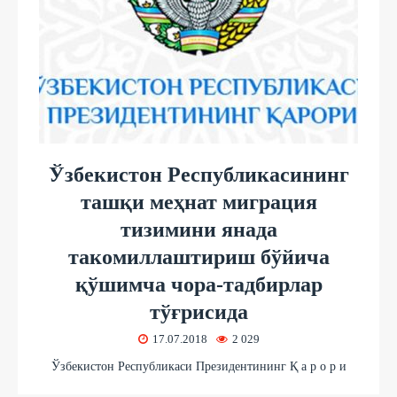
Ўзбекистон Республикасининг
ташқи меҳнат миграция
тизимини янада
такомиллаштириш бўйича
қўшимча чора-тадбирлар
тўғрисида
17.07.2018
2 029
Ўзбекистон Республикаси Президентининг Қ а р о р и