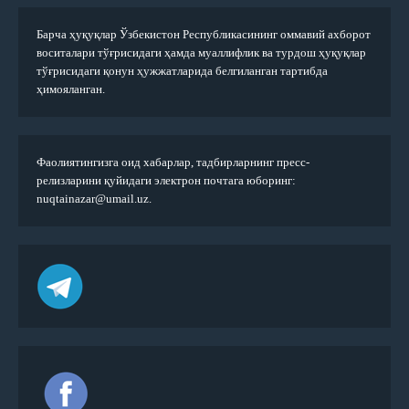
Барча ҳуқуқлар Ўзбекистон Республикасининг оммавий ахборот
воситалари тўғрисидаги ҳамда муаллифлик ва турдош ҳуқуқлар
тўғрисидаги қонун ҳужжатларида белгиланган тартибда
ҳимояланган.
Фаолиятингизга оид хабарлар, тадбирларнинг пресс-
релизларини қуйидаги электрон почтага юборинг:
nuqtainazar@umail.uz.