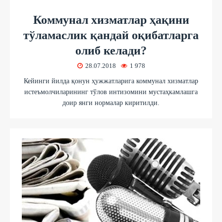
Коммунал хизматлар ҳақини
тўламаслик қандай оқибатларга
олиб келади?
28.07.2018
1 978
Кейинги йилда қонун ҳужжатларига коммунал хизматлар
истеъмолчиларининг тўлов интизомини мустаҳкамлашга
доир янги нормалар киритилди.