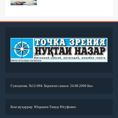
Гувоҳнома: №12-094. Берилган санаси: 24.08.2009 йил.
Бош муҳаррир: Юлдашев Тимур Юсуфович.