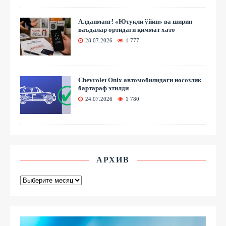
Алданманг! «Ютуқли ўйин» ва ширин
ваъдалар ортидаги қиммат хато
28.07.2026
1 777
Chevrolet Onix автомобилидаги носозлик
бартараф этилди
24.07.2026
1 780
АРХИВ