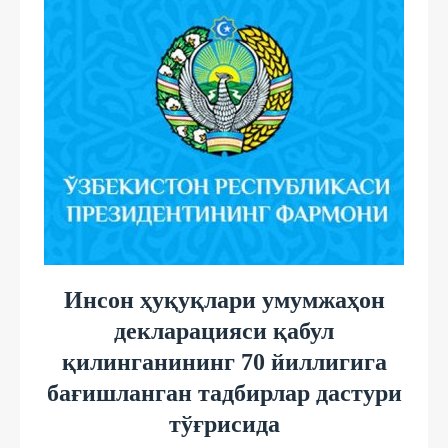
Инсон ҳуқуқлари умумжаҳон
декларацияси қабул
қилинганининг 70 йиллигига
бағишланган тадбирлар дастури
тўғрисида