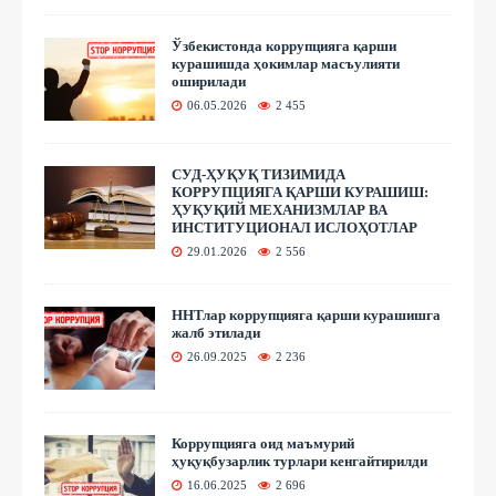
Ўзбекистонда коррупцияга қарши
курашишда ҳокимлар масъулияти
оширилади
06.05.2026
2 455
СУД-ҲУҚУҚ ТИЗИМИДА
КОРРУПЦИЯГА ҚАРШИ КУРАШИШ:
ҲУҚУҚИЙ МЕХАНИЗМЛАР ВА
ИНСТИТУЦИОНАЛ ИСЛОҲОТЛАР
29.01.2026
2 556
ННТлар коррупцияга қарши курашишга
жалб этилади
26.09.2025
2 236
Коррупцияга оид маъмурий
ҳуқуқбузарлик турлари кенгайтирилди
16.06.2025
2 696