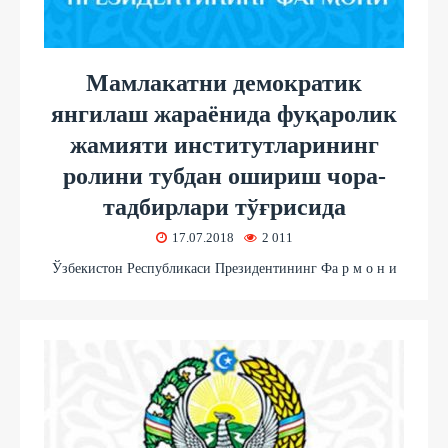
Мамлакатни демократик
янгилаш жараёнида фуқаролик
жамияти институтларининг
ролини тубдан ошириш чора-
тадбирлари тўғрисида
17.07.2018
2 011
Ўзбекистон Республикаси Президентининг Фа р м о н и