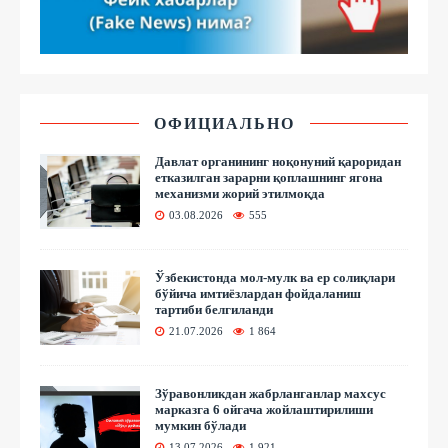
ОФИЦИАЛЬНО
Давлат органининг ноқонуний қароридан
етказилган зарарни қоплашнинг ягона
механизми жорий этилмоқда
03.08.2026
555
Ўзбекистонда мол-мулк ва ер солиқлари
бўйича имтиёзлардан фойдаланиш
тартиби белгиланди
21.07.2026
1 864
Зўравонликдан жабрланганлар махсус
марказга 6 ойгача жойлаштирилиши
мумкин бўлади
13.07.2026
1 921