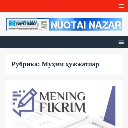
Рубрика: Муҳим ҳужжатлар