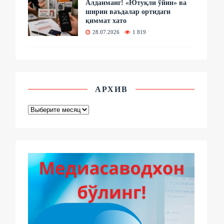
Алданманг! «Ютуқли ўйин» ва
ширин ваъдалар ортидаги
қиммат хато
28.07.2026
1 819
АРХИВ