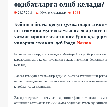
оқибатларга олиб келади?
28.07.2018
Муҳим ҳужжатлар
1 984
Кейинги йилда қонун ҳужжатларига комм
интизомини мустаҳкамлашга доир янги н
хизматларнинг эслатишига ўрин қолдирма
чиқариш мумкин, деб ёзади
Norma
.
Барча янгиликлар, шу жумладан Мажбурий ижро бюросига элект
қарздорликларга қарши курашиш ваколатларининг берилиши ҳ
кўзлайди.
Давлат коммунал хизматлар ҳақи ўз вақтида тўланишини рағб
ойдан ошмайдиган давр учун аванс тариқасида тўлаган коммун
китобдан озод қилинади.
Электр энергияси истеъмолчиларининг тўлов интизомини муст
олишнинг автоматик тизими ҳамда олдиндан тўлов функциясиг