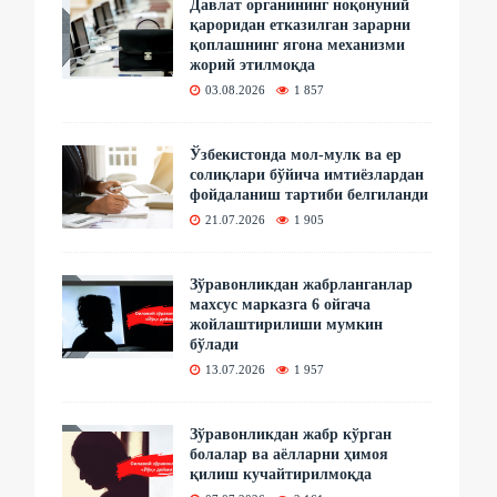
Давлат органининг ноқонуний
қароридан етказилган зарарни
қоплашнинг ягона механизми
жорий этилмоқда
03.08.2026
1 857
Ўзбекистонда мол-мулк ва ер
солиқлари бўйича имтиёзлардан
фойдаланиш тартиби белгиланди
21.07.2026
1 905
Зўравонликдан жабрланганлар
махсус марказга 6 ойгача
жойлаштирилиши мумкин
бўлади
13.07.2026
1 957
Зўравонликдан жабр кўрган
болалар ва аёлларни ҳимоя
қилиш кучайтирилмоқда