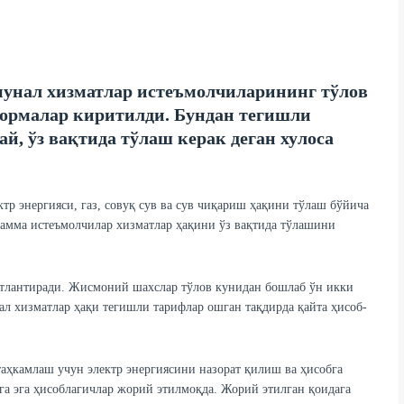
унал хизматлар истеъмолчиларининг тўлов
ормалар киритилди. Бундан тегишли
й, ўз вақтида тўлаш керак деган хулоса
р энергияси, газ, совуқ сув ва сув чиқариш ҳақини тўлаш бўйича
амма истеъмолчилар хизматлар ҳақини ўз вақтида тўлашини
атлантиради. Жисмоний шахслар тўлов кунидан бошлаб ўн икки
ал хизматлар ҳақи тегишли тарифлар ошган тақдирда қайта ҳисоб-
аҳкамлаш учун электр энергиясини назорат қилиш ва ҳисобга
а эга ҳисоблагичлар жорий этилмоқда. Жорий этилган қоидага