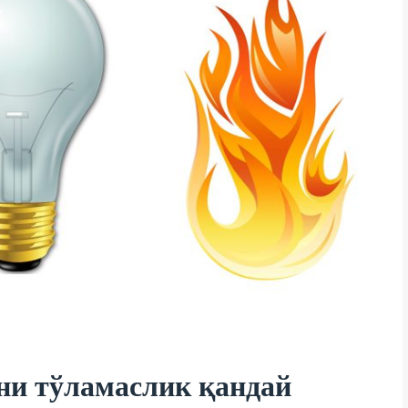
ни тўламаслик қандай