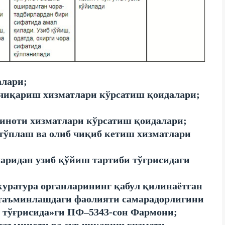
алари;
 чиқариш хизматлари кўрсатиш қоидалари;
миноти хизматлари кўрсатиш қоидалари;
тўплаш ва олиб чиқиб кетиш хизматлари
ларидан узиб қўйиш тартиби тўғрисидаги
окуратура органларининг қабул қилинаётган
таъминлашдаги фаолияти самарадорлигини
 тўғрисида»ги ПФ–5343-сон Фармони;
 таъминоти ва сув чиқариш хизмати