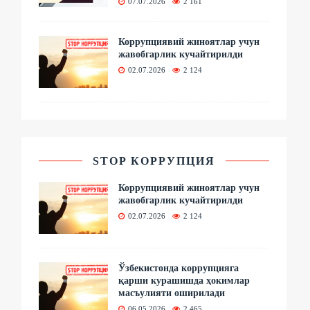
07.07.2026
2 161
Коррупциявий жиноятлар учун
жавобгарлик кучайтирилди
02.07.2026
2 124
STOP КОРРУПЦИЯ
Коррупциявий жиноятлар учун
жавобгарлик кучайтирилди
02.07.2026
2 124
Ўзбекистонда коррупцияга
қарши курашишда ҳокимлар
масъулияти оширилади
06.05.2026
2 465