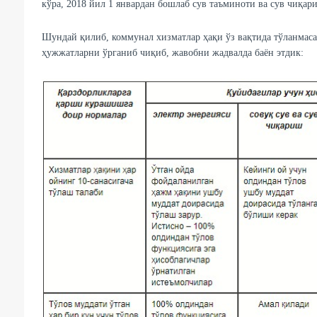
кўра, 2018 йил 1 январдан бошлаб сув таъминоти ва сув чиқа
Шундай қилиб, коммунал хизматлар ҳақи ўз вақтида тўланмаса,
ҳужжатларни ўрганиб чиқиб, жавобни жадвалда баён этдик: