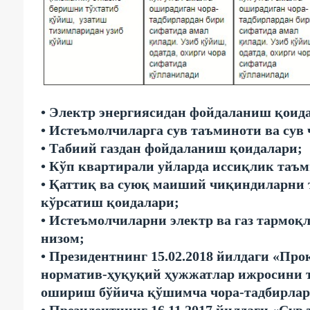
• Электр энергиясидан фойдаланиш қоид
• Истеъмолчиларга сув таъминоти ва сув
• Табиий газдан фойдаланиш қоидалари;
• Кўп квартирали уйларда иссиқлик таъ
• Қаттиқ ва суюқ маиший чиқиндиларни 
кўрсатиш қоидалари;
• Истеъмолчиларни электр ва газ тармоқ
низом;
• Президентнинг 15.02.2018 йилдаги «Пр
норматив-ҳуқуқий ҳужжатлар ижросини 
ошириш бўйича қўшимча чора-тадбирлар
• Президентнинг 16.11.2017 йилдаги «Сув