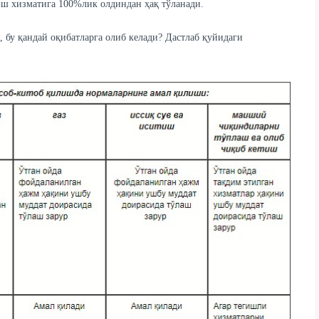
риш хизматига 100%лик олдиндан ҳақ тўланади.
 бу қандай оқибатларга олиб келади? Дастлаб қуйидаги