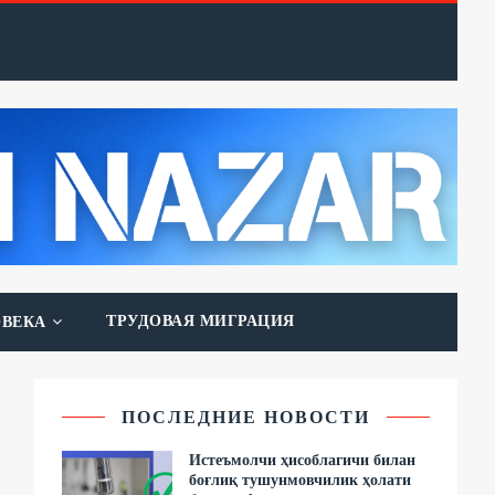
ТРУДОВАЯ МИГРАЦИЯ
ОВЕКА
ПОСЛЕДНИЕ НОВОСТИ
Истеъмолчи ҳисоблагичи билан
боғлиқ тушунмовчилик ҳолати