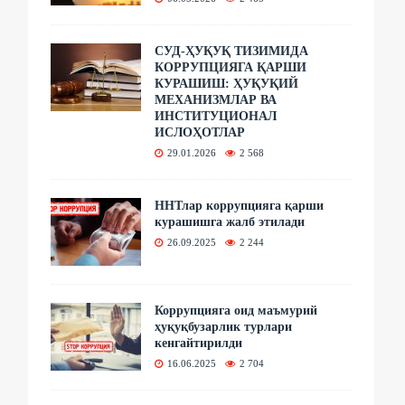
СУД-ҲУҚУҚ ТИЗИМИДА
КОРРУПЦИЯГА ҚАРШИ
КУРАШИШ: ҲУҚУҚИЙ
МЕХАНИЗМЛАР ВА
ИНСТИТУЦИОНАЛ
ИСЛОҲОТЛАР
29.01.2026
2 568
ННТлар коррупцияга қарши
курашишга жалб этилади
26.09.2025
2 244
Коррупцияга оид маъмурий
ҳуқуқбузарлик турлари
кенгайтирилди
16.06.2025
2 704