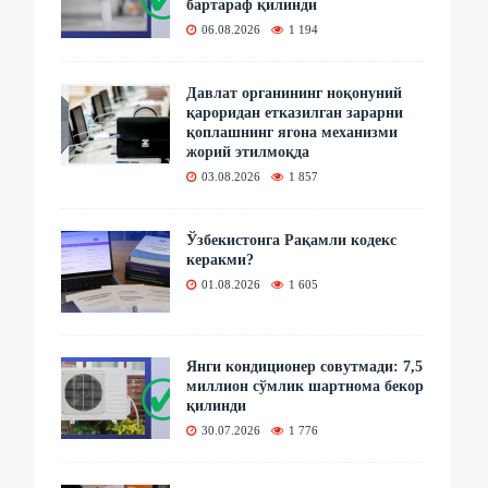
бартараф қилинди
06.08.2026
1 194
Давлат органининг ноқонуний
қароридан етказилган зарарни
қоплашнинг ягона механизми
жорий этилмоқда
03.08.2026
1 857
Ўзбекистонга Рақамли кодекс
керакми?
01.08.2026
1 605
Янги кондиционер совутмади: 7,5
миллион сўмлик шартнома бекор
қилинди
30.07.2026
1 776