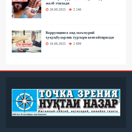
жалб этилади
26.09.2025
2 240
Коррупцияга оид маъмурий
ҳуқуқбузарлик турлари кенгайтирилди
16.06.2025
2 699