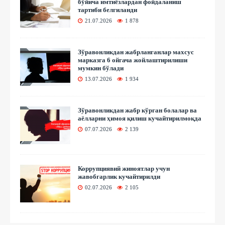
бўйича имтиёзлардан фойдаланиш
тартиби белгиланди
21.07.2026
1 878
Зўравонликдан жабрланганлар махсус
марказга 6 ойгача жойлаштирилиши
мумкин бўлади
13.07.2026
1 934
Зўравонликдан жабр кўрган болалар ва
аёлларни ҳимоя қилиш кучайтирилмоқда
07.07.2026
2 139
Коррупциявий жиноятлар учун
жавобгарлик кучайтирилди
02.07.2026
2 105