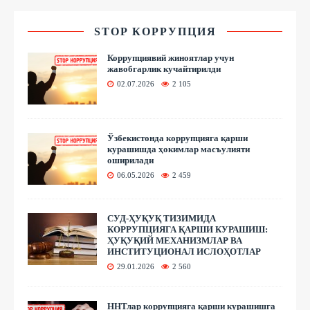
STOP КОРРУПЦИЯ
Коррупциявий жиноятлар учун
жавобгарлик кучайтирилди
02.07.2026
2 105
Ўзбекистонда коррупцияга қарши
курашишда ҳокимлар масъулияти
оширилади
06.05.2026
2 459
СУД-ҲУҚУҚ ТИЗИМИДА
КОРРУПЦИЯГА ҚАРШИ КУРАШИШ:
ҲУҚУҚИЙ МЕХАНИЗМЛАР ВА
ИНСТИТУЦИОНАЛ ИСЛОҲОТЛАР
29.01.2026
2 560
ННТлар коррупцияга қарши курашишга