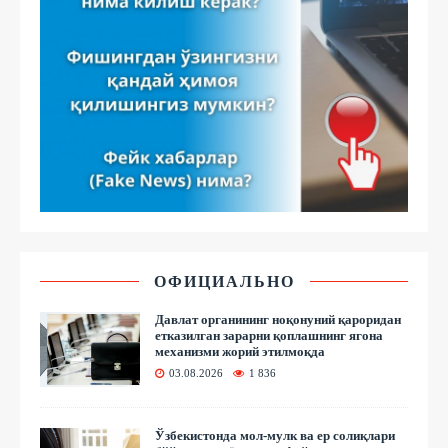
ОФИЦИАЛЬНО
Давлат органининг ноқонуний қароридан
етказилган зарарни қоплашнинг ягона
механизми жорий этилмоқда
03.08.2026
1 836
Ўзбекистонда мол-мулк ва ер солиқлари