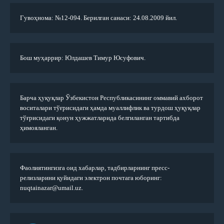
Гувоҳнома: №12-094. Берилган санаси: 24.08.2009 йил.
Бош муҳаррир: Юлдашев Тимур Юсуфович.
Барча ҳуқуқлар Ўзбекистон Республикасининг оммавий ахборот
воситалари тўғрисидаги ҳамда муаллифлик ва турдош ҳуқуқлар
тўғрисидаги қонун ҳужжатларида белгиланган тартибда
ҳимояланган.
Фаолиятингизга оид хабарлар, тадбирларнинг пресс-
релизларини қуйидаги электрон почтага юборинг:
nuqtainazar@umail.uz.