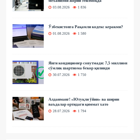
механизми жорий этилмоқда
03.08.2026
1 836
Ўзбекистонга Рақамли кодекс керакми?
01.08.2026
1 580
Янги кондиционер совутмади: 7,5 миллион
сўмлик шартнома бекор қилинди
30.07.2026
1 750
Алданманг! «Ютуқли ўйин» ва ширин
ваъдалар ортидаги қиммат хато
28.07.2026
1 794