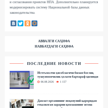
и согласования проектов НПА. Дополнительно планируется
модернизировать систему Национальной базы данных
законодательства.
АВВАЛГИ САҲИФА
НАВБАТДАГИ САҲИФА
ПОСЛЕДНИЕ НОВОСТИ
Истеъмолчи ҳисоблагичи билан боғлиқ
тушунмовчилик ҳолати бартараф қилинди
06.08.2026
1 157
Давлат органининг ноқонуний қароридан
етказилган зарарни қоплашнинг ягона