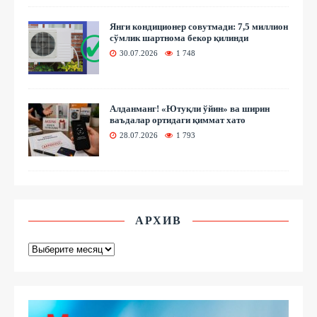
Янги кондиционер совутмади: 7,5 миллион
сўмлик шартнома бекор қилинди
30.07.2026
1 748
Алданманг! «Ютуқли ўйин» ва ширин
ваъдалар ортидаги қиммат хато
28.07.2026
1 793
АРХИВ