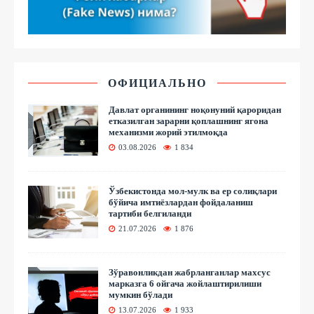
ОФИЦИАЛЬНО
Давлат органининг ноқонуний қароридан
етказилган зарарни қоплашнинг ягона
механизми жорий этилмоқда
03.08.2026
1 834
Ўзбекистонда мол-мулк ва ер солиқлари
бўйича имтиёзлардан фойдаланиш
тартиби белгиланди
21.07.2026
1 876
Зўравонликдан жабрланганлар махсус
марказга 6 ойгача жойлаштирилиши
мумкин бўлади
13.07.2026
1 933