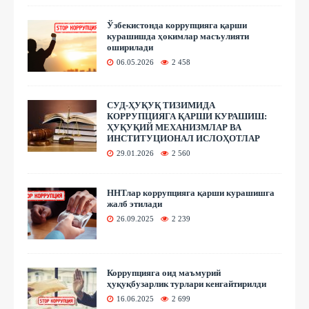
Ўзбекистонда коррупцияга қарши
курашишда ҳокимлар масъулияти
оширилади
06.05.2026
2 458
СУД-ҲУҚУҚ ТИЗИМИДА
КОРРУПЦИЯГА ҚАРШИ КУРАШИШ:
ҲУҚУҚИЙ МЕХАНИЗМЛАР ВА
ИНСТИТУЦИОНАЛ ИСЛОҲОТЛАР
29.01.2026
2 560
ННТлар коррупцияга қарши курашишга
жалб этилади
26.09.2025
2 239
Коррупцияга оид маъмурий
ҳуқуқбузарлик турлари кенгайтирилди
16.06.2025
2 699