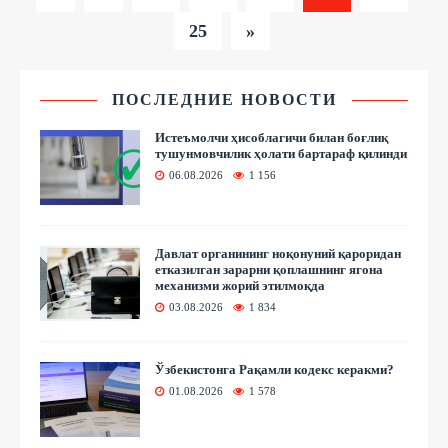
25
»
ПОСЛЕДНИЕ НОВОСТИ
Истеъмолчи ҳисоблагичи билан боғлиқ
тушунмовчилик ҳолати бартараф қилинди
06.08.2026
1 156
Давлат органининг ноқонуний қароридан
етказилган зарарни қоплашнинг ягона
механизми жорий этилмоқда
03.08.2026
1 834
Ўзбекистонга Рақамли кодекс керакми?
01.08.2026
1 578