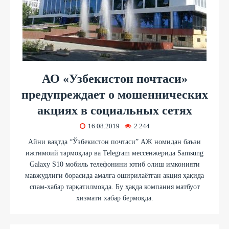
АО «Узбекистон почтаси»
предупреждает о мошеннических
акциях в социальных сетях
16.08.2019
2 244
Айни вақтда “Ўзбекистон почтаси” АЖ номидан баъзи
ижтимоий тармоқлар ва Telegram мессенжерида Samsung
Galaxy S10 мобиль телефонини ютиб олиш имконияти
мавжудлиги борасида амалга оширилаётган акция ҳақида
спам-хабар тарқатилмоқда. Бу ҳақда компания матбуот
хизмати хабар бермоқда.