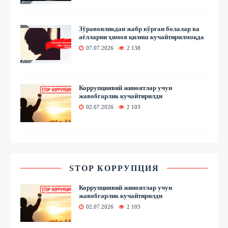
Зўравонликдан жабр кўрган болалар ва
аёлларни ҳимоя қилиш кучайтирилмоқда
07.07.2026
2 138
Коррупциявий жиноятлар учун
жавобгарлик кучайтирилди
02.07.2026
2 103
STOP КОРРУПЦИЯ
Коррупциявий жиноятлар учун
жавобгарлик кучайтирилди
02.07.2026
2 103