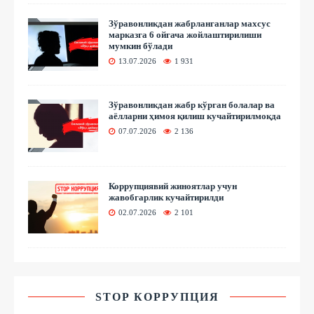
Зўравонликдан жабрланганлар махсус
марказга 6 ойгача жойлаштирилиши
мумкин бўлади
13.07.2026
1 931
Зўравонликдан жабр кўрган болалар ва
аёлларни ҳимоя қилиш кучайтирилмоқда
07.07.2026
2 136
Коррупциявий жиноятлар учун
жавобгарлик кучайтирилди
02.07.2026
2 101
STOP КОРРУПЦИЯ