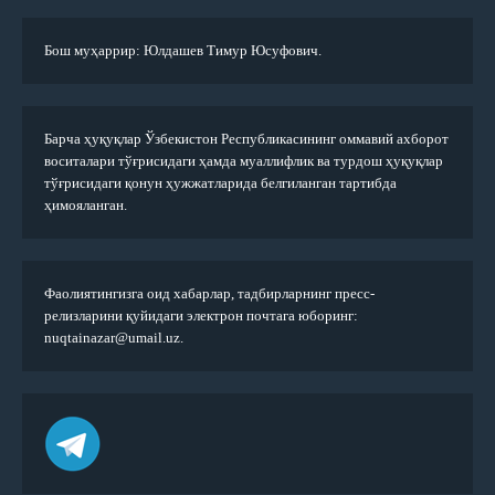
Бош муҳаррир: Юлдашев Тимур Юсуфович.
Барча ҳуқуқлар Ўзбекистон Республикасининг оммавий ахборот
воситалари тўғрисидаги ҳамда муаллифлик ва турдош ҳуқуқлар
тўғрисидаги қонун ҳужжатларида белгиланган тартибда
ҳимояланган.
Фаолиятингизга оид хабарлар, тадбирларнинг пресс-
релизларини қуйидаги электрон почтага юборинг:
nuqtainazar@umail.uz.