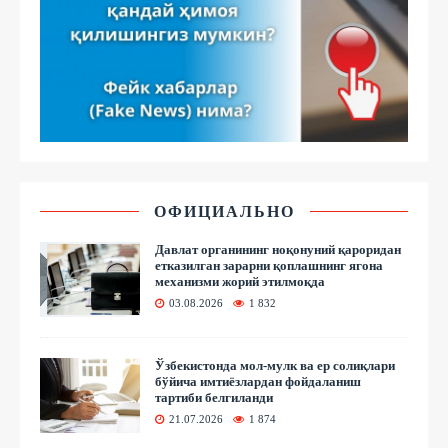
ОФИЦИАЛЬНО
Давлат органининг ноқонуний қароридан
етказилган зарарни қоплашнинг ягона
механизми жорий этилмоқда
03.08.2026
1 832
Ўзбекистонда мол-мулк ва ер солиқлари
бўйича имтиёзлардан фойдаланиш
тартиби белгиланди
21.07.2026
1 874