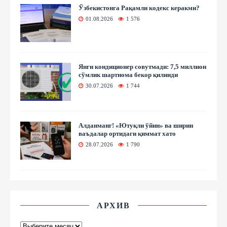
Ўзбекистонга Рақамли кодекс керакми?
01.08.2026
1 576
Янги кондиционер совутмади: 7,5 миллион
сўмлик шартнома бекор қилинди
30.07.2026
1 744
Алданманг! «Ютуқли ўйин» ва ширин
ваъдалар ортидаги қиммат хато
28.07.2026
1 790
АРХИВ