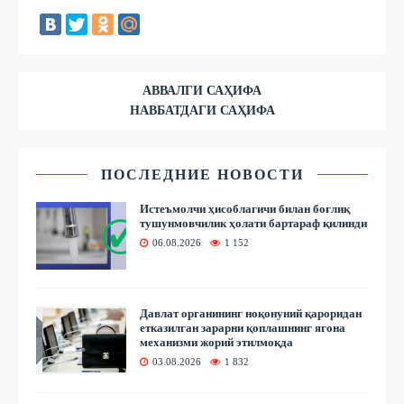
АВВАЛГИ САҲИФА
НАВБАТДАГИ САҲИФА
ПОСЛЕДНИЕ НОВОСТИ
Истеъмолчи ҳисоблагичи билан боғлиқ
тушунмовчилик ҳолати бартараф қилинди
06.08.2026
1 152
Давлат органининг ноқонуний қароридан
етказилган зарарни қоплашнинг ягона
механизми жорий этилмоқда
03.08.2026
1 832