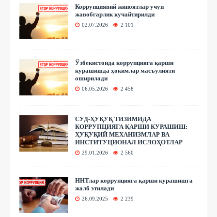
Коррупциявий жиноятлар учун
жавобгарлик кучайтирилди
02.07.2026
2 101
Ўзбекистонда коррупцияга қарши
курашишда ҳокимлар масъулияти
оширилади
06.05.2026
2 458
СУД-ҲУҚУҚ ТИЗИМИДА
КОРРУПЦИЯГА ҚАРШИ КУРАШИШ:
ҲУҚУҚИЙ МЕХАНИЗМЛАР ВА
ИНСТИТУЦИОНАЛ ИСЛОҲОТЛАР
29.01.2026
2 560
ННТлар коррупцияга қарши курашишга
жалб этилади
26.09.2025
2 239