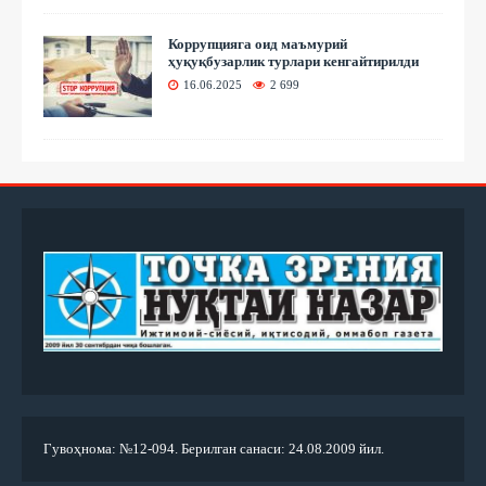
Коррупцияга оид маъмурий
ҳуқуқбузарлик турлари кенгайтирилди
16.06.2025
2 699
Гувоҳнома: №12-094. Берилган санаси: 24.08.2009 йил.