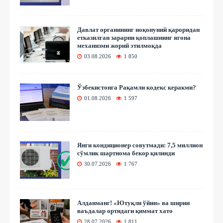
Давлат органининг ноқонуний қароридан
етказилган зарарни қоплашнинг ягона
механизми жорий этилмоқда
03.08.2026
1 850
Ўзбекистонга Рақамли кодекс керакми?
01.08.2026
1 597
Янги кондиционер совутмади: 7,5 миллион
сўмлик шартнома бекор қилинди
30.07.2026
1 767
Алданманг! «Ютуқли ўйин» ва ширин
ваъдалар ортидаги қиммат хато
28.07.2026
1 811