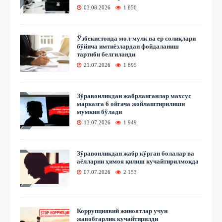
03.08.2026
1 850
Ўзбекистонда мол-мулк ва ер солиқлари
бўйича имтиёзлардан фойдаланиш
тартиби белгиланди
21.07.2026
1 895
Зўравонликдан жабрланганлар махсус
марказга 6 ойгача жойлаштирилиши
мумкин бўлади
13.07.2026
1 949
Зўравонликдан жабр кўрган болалар ва
аёлларни ҳимоя қилиш кучайтирилмоқда
07.07.2026
2 153
Коррупциявий жиноятлар учун
жавобгарлик кучайтирилди