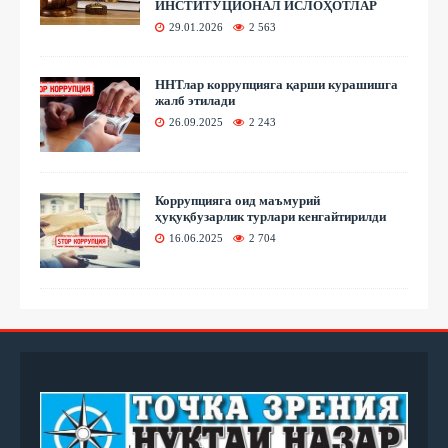
ИНСТИТУЦИОНАЛ ИСЛОҲОТЛАР
29.01.2026
2 563
ННТлар коррупцияга қарши курашишга
жалб этилади
26.09.2025
2 243
Коррупцияга оид маъмурий
ҳуқуқбузарлик турлари кенгайтирилди
16.06.2025
2 704