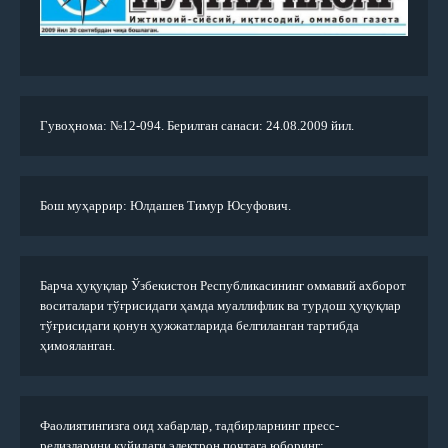
Гувоҳнома: №12-094. Берилган санаси: 24.08.2009 йил.
Бош муҳаррир: Юлдашев Тимур Юсуфович.
Барча ҳуқуқлар Ўзбекистон Республикасининг оммавий ахборот
воситалари тўғрисидаги ҳамда муаллифлик ва турдош ҳуқуқлар
тўғрисидаги қонун ҳужжатларида белгиланган тартибда
ҳимояланган.
Фаолиятингизга оид хабарлар, тадбирларнинг пресс-
релизларини қуйидаги электрон почтага юборинг: