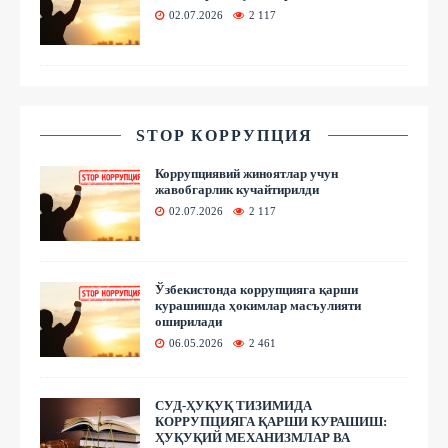
02.07.2026
2 117
STOP КОРРУПЦИЯ
Коррупциявий жиноятлар учун
жавобгарлик кучайтирилди
02.07.2026
2 117
Ўзбекистонда коррупцияга қарши
курашишда ҳокимлар масъулияти
оширилади
06.05.2026
2 461
СУД-ҲУҚУҚ ТИЗИМИДА
КОРРУПЦИЯГА ҚАРШИ КУРАШИШ:
ҲУҚУҚИЙ МЕХАНИЗМЛАР ВА