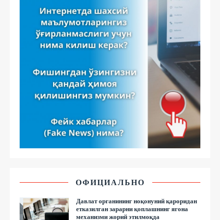
ОФИЦИАЛЬНО
Давлат органининг ноқонуний қароридан
етказилган зарарни қоплашнинг ягона
механизми жорий этилмоқда