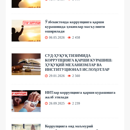
Ўзбекистонда коррупцияга қарши
курашишда ҳокимлар масъулияти
оширилади
06.05.2026
2 458
СУД-ҲУҚУҚ ТИЗИМИДА
КОРРУПЦИЯГА ҚАРШИ КУРАШИШ:
ҲУҚУҚИЙ МЕХАНИЗМЛАР ВА
ИНСТИТУЦИОНАЛ ИСЛОҲОТЛАР
29.01.2026
2 560
ННТлар коррупцияга қарши курашишга
жалб этилади
26.09.2025
2 239
Коррупцияга оид маъмурий