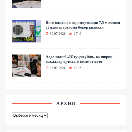
Янги кондиционер совутмади: 7,5 миллион
сўмлик шартнома бекор қилинди
30.07.2026
1 749
Алданманг! «Ютуқли ўйин» ва ширин
ваъдалар ортидаги қиммат хато
28.07.2026
1 793
АРХИВ