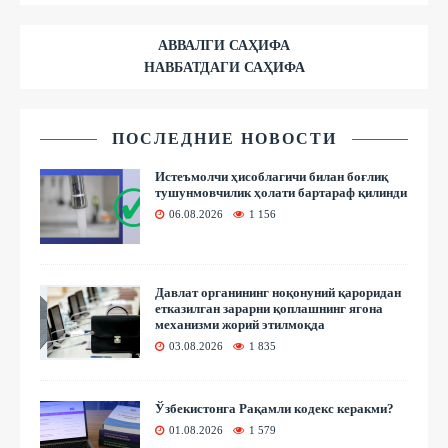
АВВАЛГИ САҲИФА
НАВБАТДАГИ САҲИФА
ПОСЛЕДНИЕ НОВОСТИ
Истеъмолчи ҳисоблагичи билан боғлиқ
тушунмовчилик ҳолати бартараф қилинди
06.08.2026
1 156
Давлат органининг ноқонуний қароридан
етказилган зарарни қоплашнинг ягона
механизми жорий этилмоқда
03.08.2026
1 835
Ўзбекистонга Рақамли кодекс керакми?
01.08.2026
1 579