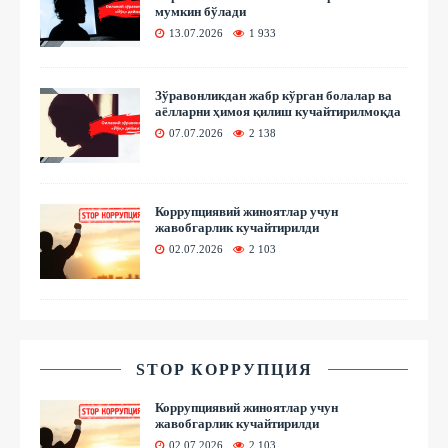
мумкин бўлади
13.07.2026
1 933
Зўравонликдан жабр кўрган болалар ва
аёлларни ҳимоя қилиш кучайтирилмоқда
07.07.2026
2 138
Коррупциявий жиноятлар учун
жавобгарлик кучайтирилди
02.07.2026
2 103
STOP КОРРУПЦИЯ
Коррупциявий жиноятлар учун
жавобгарлик кучайтирилди
02.07.2026
2 103