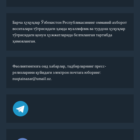
Барча ҳуқуқлар Ўзбекистон Республикасининг оммавий ахборот
воситалари тўғрисидаги ҳамда муаллифлик ва турдош ҳуқуқлар
тўғрисидаги қонун ҳужжатларида белгиланган тартибда
ҳимояланган.
Фаолиятингизга оид хабарлар, тадбирларнинг пресс-
релизларини қуйидаги электрон почтага юборинг:
nuqtainazar@umail.uz.