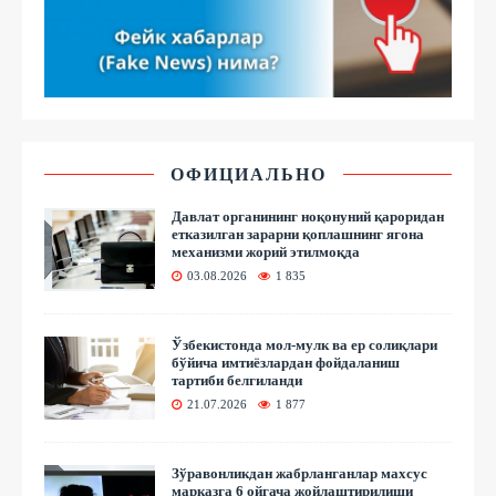
ОФИЦИАЛЬНО
Давлат органининг ноқонуний қароридан
етказилган зарарни қоплашнинг ягона
механизми жорий этилмоқда
03.08.2026
1 835
Ўзбекистонда мол-мулк ва ер солиқлари
бўйича имтиёзлардан фойдаланиш
тартиби белгиланди
21.07.2026
1 877
Зўравонликдан жабрланганлар махсус
марказга 6 ойгача жойлаштирилиши