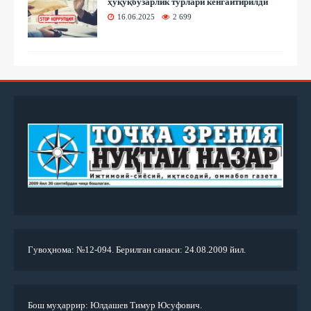
ҳуқуқбузарлик турлари кенгайтирилди
16.06.2025
2 699
Гувоҳнома: №12-094. Берилган санаси: 24.08.2009 йил.
Бош муҳаррир: Юлдашев Тимур Юсуфович.