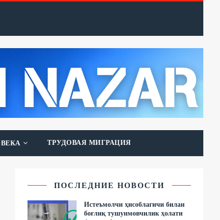
ТРУДОВАЯ МИГРАЦИЯ
ОВЕКА
ПОСЛЕДНИЕ НОВОСТИ
Истеъмолчи ҳисоблагичи билан
боғлиқ тушунмовчилик ҳолати