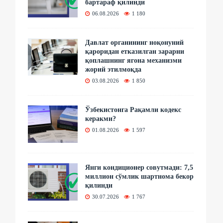
бартараф қилинди
06.08.2026
1 180
Давлат органининг ноқонуний
қароридан етказилган зарарни
қоплашнинг ягона механизми
жорий этилмоқда
03.08.2026
1 850
Ўзбекистонга Рақамли кодекс
керакми?
01.08.2026
1 597
Янги кондиционер совутмади: 7,5
миллион сўмлик шартнома бекор
қилинди
30.07.2026
1 767