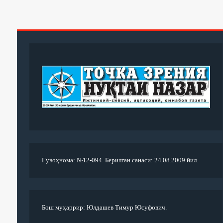
Гувоҳнома: №12-094. Берилган санаси: 24.08.2009 йил.
Бош муҳаррир: Юлдашев Тимур Юсуфович.