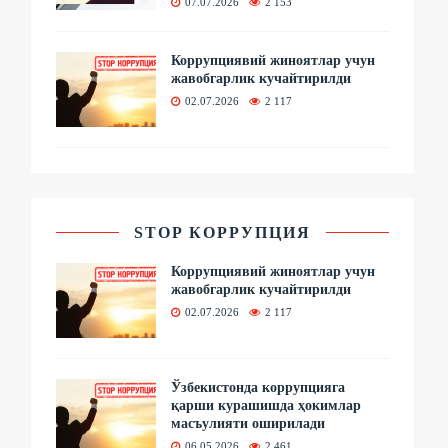
07.07.2026
2 153
Коррупциявий жиноятлар учун
жавобгарлик кучайтирилди
02.07.2026
2 117
STOP КОРРУПЦИЯ
Коррупциявий жиноятлар учун
жавобгарлик кучайтирилди
02.07.2026
2 117
Ўзбекистонда коррупцияга
қарши курашишда ҳокимлар
масъулияти оширилади
06.05.2026
2 461