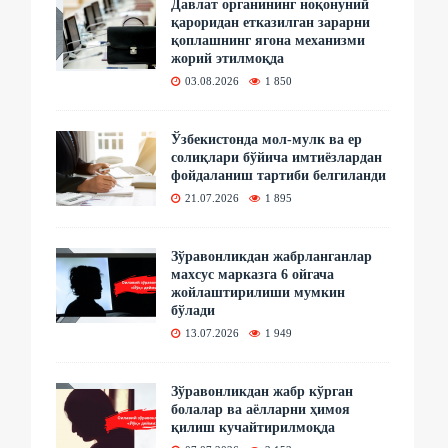
Давлат органининг ноқонуний
қароридан етказилган зарарни
қоплашнинг ягона механизми
жорий этилмоқда
03.08.2026
1 850
Ўзбекистонда мол-мулк ва ер
солиқлари бўйича имтиёзлардан
фойдаланиш тартиби белгиланди
21.07.2026
1 895
Зўравонликдан жабрланганлар
махсус марказга 6 ойгача
жойлаштирилиши мумкин
бўлади
13.07.2026
1 949
Зўравонликдан жабр кўрган
болалар ва аёлларни ҳимоя
қилиш кучайтирилмоқда