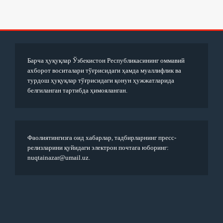
Барча ҳуқуқлар Ўзбекистон Республикасининг оммавий
ахборот воситалари тўғрисидаги ҳамда муаллифлик ва
турдош ҳуқуқлар тўғрисидаги қонун ҳужжатларида
белгиланган тартибда ҳимояланган.
Фаолиятингизга оид хабарлар, тадбирларнинг пресс-
релизларини қуйидаги электрон почтага юборинг:
nuqtainazar@umail.uz.