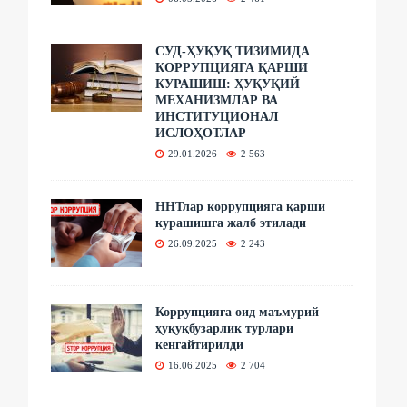
СУД-ҲУҚУҚ ТИЗИМИДА
КОРРУПЦИЯГА ҚАРШИ
КУРАШИШ: ҲУҚУҚИЙ
МЕХАНИЗМЛАР ВА
ИНСТИТУЦИОНАЛ
ИСЛОҲОТЛАР
29.01.2026
2 563
ННТлар коррупцияга қарши
курашишга жалб этилади
26.09.2025
2 243
Коррупцияга оид маъмурий
ҳуқуқбузарлик турлари
кенгайтирилди
16.06.2025
2 704