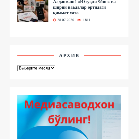
Алданманг! «Ютуқли ўйин» ва
ширин ваъдалар ортидаги
қиммат хато
28.07.2026
1 811
АРХИВ