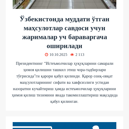
Ўзбекистонда муддати ўтган
маҳсулотлар савдоси учун
жарималар уч бараваргача
оширилади
10.10.2025
2 113
Президентнинг “Истеъмолчилар ҳуқуқларини самарали
ҳимоя қилишни ташкил этиш чора-тадбирлари
тўғрисида”ги қарори қабул қилинди. Қарор озиқ-овқат
маҳсулотларининг сифати ва хавфсизлиги устидан
назоратни кучайтириш ҳамда истеъмолчилар ҳуқуқларини
ҳимоя қилиш тизимини янада такомиллаштириш мақсадида
қабул қилинган.