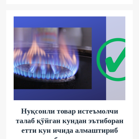
Нуқсонли товар истеъмолчи
талаб қўйган кундан эътиборан
етти кун ичида алмаштириб