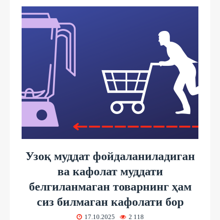
Узоқ муддат фойдаланиладиган
ва кафолат муддати
белгиланмаган товарнинг ҳам
сиз билмаган кафолати бор
17.10.2025
2 118