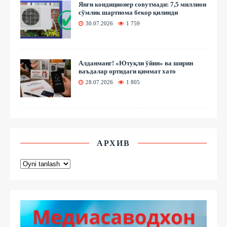
Янги кондиционер совутмади: 7,5 миллион
сўмлик шартнома бекор қилинди
30.07.2026
1 759
Алданманг! «Ютуқли ўйин» ва ширин
ваъдалар ортидаги қиммат хато
28.07.2026
1 805
АРХИВ