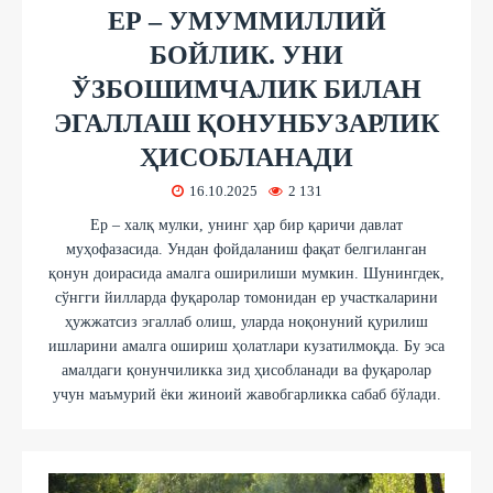
ЕР – УМУММИЛЛИЙ
БОЙЛИК. УНИ
ЎЗБОШИМЧАЛИК БИЛАН
ЭГАЛЛАШ ҚОНУНБУЗАРЛИК
ҲИСОБЛАНАДИ
16.10.2025
2 131
Ер – халқ мулки, унинг ҳар бир қаричи давлат
муҳофазасида. Ундан фойдаланиш фақат белгиланган
қонун доирасида амалга оширилиши мумкин. Шунингдек,
сўнгги йилларда фуқаролар томонидан ер участкаларини
ҳужжатсиз эгаллаб олиш, уларда ноқонуний қурилиш
ишларини амалга ошириш ҳолатлари кузатилмоқда. Бу эса
амалдаги қонунчиликка зид ҳисобланади ва фуқаролар
учун маъмурий ёки жиноий жавобгарликка сабаб бўлади.