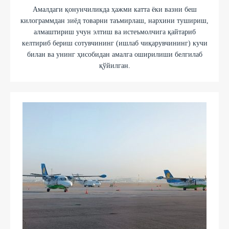
Амалдаги қонунчиликда ҳажми катта ёки вазни беш
килограммдан зиёд товарни таъмирлаш, нархини тушириш,
алмаштириш учун элтиш ва истеъмолчига қайтариб
келтириб бериш сотувчининг (ишлаб чиқарувчининг) кучи
билан ва унинг ҳисобидан амалга оширилиши белгилаб
қўйилган.