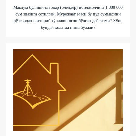
Маълум бўлишича товар (блендер) истеъмолчига 1 000 000
сўм эвазига сотилган. Мурожаат эгаси бу пул суммасини
рўзғордан орттириб тўплаши осон бўлган дейсизми? Хўш,
бундай ҳолатда нима бўлади?