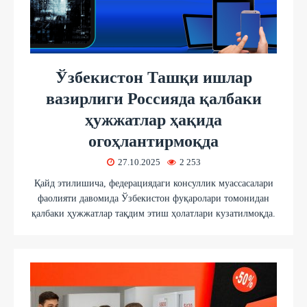
Ўзбекистон Ташқи ишлар
вазирлиги Россияда қалбаки
ҳужжатлар ҳақида
огоҳлантирмоқда
27.10.2025
2 253
Қайд этилишича, федерациядаги консуллик муассасалари
фаолияти давомида Ўзбекистон фуқаролари томонидан
қалбаки ҳужжатлар тақдим этиш ҳолатлари кузатилмоқда.