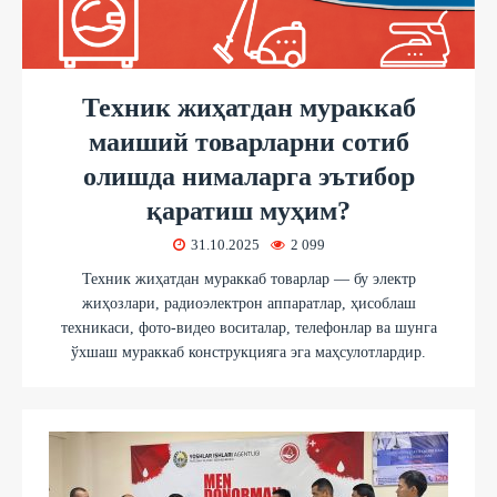
Техник жиҳатдан мураккаб
маиший товарларни сотиб
олишда нималарга эътибор
қаратиш муҳим?
31.10.2025
2 099
Техник жиҳатдан мураккаб товарлар — бу электр
жиҳозлари, радиоэлектрон аппаратлар, ҳисоблаш
техникаси, фото-видео воситалар, телефонлар ва шунга
ўхшаш мураккаб конструкцияга эга маҳсулотлардир.