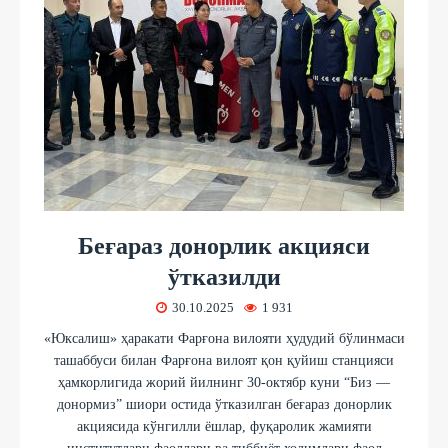
Беғараз донорлик акцияси
ўтказилди
30.10.2025
1 931
«Юксалиш» ҳаракати Фарғона вилояти ҳудудий бўлинмаси
ташаббуси билан Фарғона вилоят қон қуйиш станцияси
ҳамкорлигида жорий йилнинг 30-октябр куни “Биз —
донормиз” шиори остида ўтказилган беғараз донорлик
акциясида кўнгилли ёшлар, фуқаролик жамияти