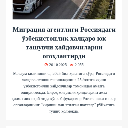
Миграция агентлиги Россиядаги
ўзбекистонлик халқаро юк
ташувчи ҳайдовчиларни
огоҳлантирди
20.10.2025
2 055
Маълум қилинишича, 2025 йил ҳолатига кўра, Россиядаги
халқаро автоюк ташишларнинг 25 фоизга яқини
ўзбекистонлик ҳайдовчилар томонидан амалга
оширилмоқда. Бироқ миграция қоидаларига амал
қилмаслик оқибатида кўплаб фуқаролар Россия ички ишлар
органларининг “кириши ман этилган шахслар” рўйхатига
тушиб қолмоқда.