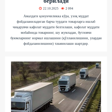
берилади
22.10.2025
2 094
Амалдаги қонунчиликка кўра, узоқ муддат
фойдаланиладиган барча турдаги товарларга ишлаб
чиқарувчи кафолат муддати белгилаши, кафолат муддати
мобайнида товарнинг, шу жумладан, бутловчи
буюмларнинг нормал ишлашини (қўлланилишини, улардан
фойдаланилишини) таъминлаши шартдир.