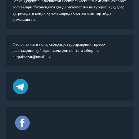
Барча ҳуқуқлар Ўзбекистон Республикасининг оммавий ахборот
воситалари тўғрисидаги ҳамда муаллифлик ва турдош ҳуқуқлар
тўғрисидаги қонун ҳужжатларида белгиланган тартибда
ҳимояланган.
Фаолиятингизга оид хабарлар, тадбирларнинг пресс-
релизларини қуйидаги электрон почтага юборинг:
nuqtainazar@umail.uz.