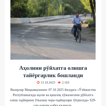
Аҳолини рўйхатга олишга
тайёргарлик бошланди
15.10.2025
2 163
Вазирлар Маҳкамасининг 07.10.2025 йилдаги «Ўзбекистон
Республикасида аҳоли ва қишлоқ хўжалигини рўйхатга
олиш тадбирини ўтказиш чора-тадбирлари тўғрисида» 629-
сон қарори қабул қилинди.