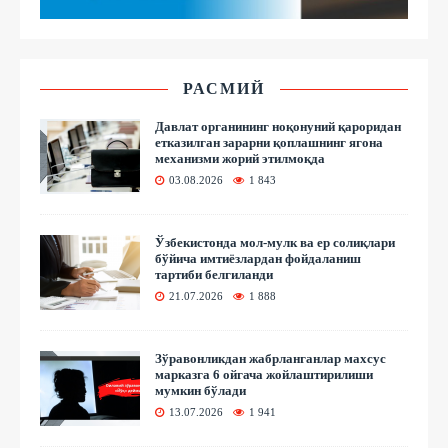
РАСМИЙ
Давлат органининг ноқонуний қароридан
етказилган зарарни қоплашнинг ягона
механизми жорий этилмоқда
03.08.2026
1 843
Ўзбекистонда мол-мулк ва ер солиқлари
бўйича имтиёзлардан фойдаланиш
тартиби белгиланди
21.07.2026
1 888
Зўравонликдан жабрланганлар махсус
марказга 6 ойгача жойлаштирилиши
мумкин бўлади
13.07.2026
1 941