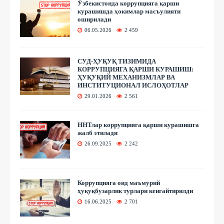
Ўзбекистонда коррупцияга қарши
курашишда ҳокимлар масъулияти
оширилади
06.05.2026
2 459
СУД-ҲУҚУҚ ТИЗИМИДА
КОРРУПЦИЯГА ҚАРШИ КУРАШИШ:
ҲУҚУҚИЙ МЕХАНИЗМЛАР ВА
ИНСТИТУЦИОНАЛ ИСЛОҲОТЛАР
29.01.2026
2 561
ННТлар коррупцияга қарши курашишга
жалб этилади
26.09.2025
2 242
Коррупцияга оид маъмурий
ҳуқуқбузарлик турлари кенгайтирилди
16.06.2025
2 701