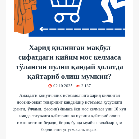
Харид қилинган мақбул
сифатдаги кийим мос келмаса
тўланган пулни қандай ҳолатда
қайтариб олиш мумкин?
02.10.2025
2 137
Амалдаги қонунчилик истеъмолчига харид қилинган
ноозиқ-овқат товарнинг қандайдир истеъмол хусусияти
(ранги, ўлчами, фасони) ёқмаса ёки мос келмаса уни 10 кун
ичида сотувчига қайтариш ва пулини қайтариб олиш
имкониятини беради, бироқ бунда муайян талаблар ҳам
борлигини унутмаслик керак.