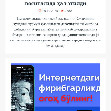
воситасида ҳал этилди
29.10.2025
2 054
Истеъмолчилик ижтимоий ҳаракатини ўзларининг
кундалик турмуш фаолиятлари давомидаги аҳамияти ва
фойдасини тўғри англаб етган минглаб фуқароларимиз
Федерация аъзолигига кирган ҳолда, унинг томонидан ўз
аъзоларига кўрсатиладиган турли хизматлардан фойдаланиб
келмоқдалар.