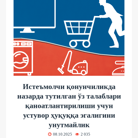
Истеъмолчи қонунчиликда
назарда тутилган ўз талаблари
қаноатлантирилиши учун
устувор ҳуқуққа эгалигини
унутмайлик
08.10.2025
2 035