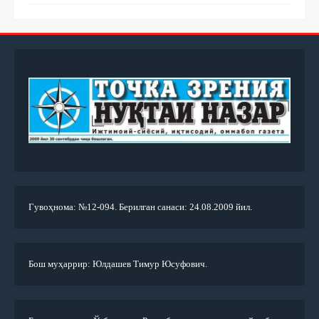
Гувоҳнома: №12-094. Берилган санаси: 24.08.2009 йил.
Бош муҳаррир: Юлдашев Тимур Юсуфович.