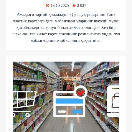
13.10.2025
2 027
Амалдаги тартиб-қоидаларга кўра фуқароларнинг банк
пластик карталаридаги маблағлари уларнинг шахсий мулки
ҳисобланади ва қонун билан ҳимоя қилинади. Ҳеч бир
шахс ёки ташкилот карта эгасининг розилигисиз ундан пул
маблағларини ечиб олишга ҳақли эмас.