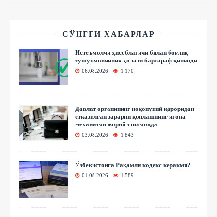
СЎНГГИ ХАБАРЛАР
Истеъмолчи ҳисоблагичи билан боғлиқ
тушунмовчилик ҳолати бартараф қилинди
06.08.2026
1 170
Давлат органининг ноқонуний қароридан
етказилган зарарни қоплашнинг ягона
механизми жорий этилмоқда
03.08.2026
1 843
Ўзбекистонга Рақамли кодекс керакми?
01.08.2026
1 589