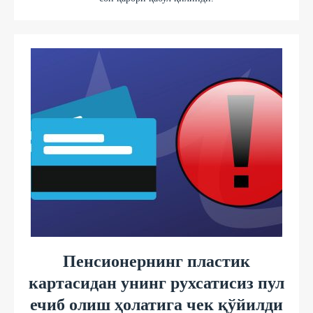
Пенсионернинг пластик
картасидан унинг рухсатисиз пул
ечиб олиш ҳолатига чек қўйилди