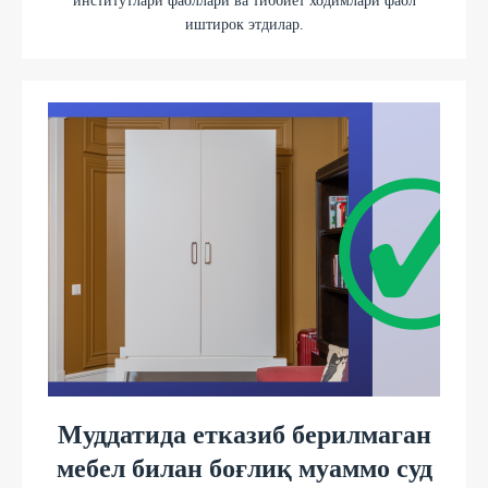
институтлари фаоллари ва тиббиёт ходимлари фаол
иштирок этдилар.
Муддатида етказиб берилмаган
мебел билан боғлиқ муаммо суд