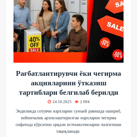
Рағбатлантирувчи ёки чегирма
акцияларини ўтказиш
тартиблари белгилаб берилди
24.10.2025
2 094
Эндиликда сотувчи нархларни сунъий равишда ошириб,
кейинчалик арзонлаштирилган нархларни чегирма
сифатида кўрсатиш орқали истеъмолчиларни чалғитиши
тақиқланади.