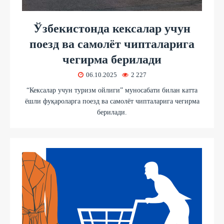
Ўзбекистонда кексалар учун
поезд ва самолёт чипталарига
чегирма берилади
06.10.2025
2 227
“Кексалар учун туризм ойлиги” муносабати билан катта
ёшли фуқароларга поезд ва самолёт чипталарига чегирма
берилади.