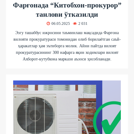
Фарғонада “Китобхон-прокурор”
танлови ўтказилди
06.05.2025
2 031
Эзгу ташаббус ижросини таъминлаш мақсадида Фарғона
вилояти прокуратураси томонидан олиб борилаётган саъй-
ҳаракатлар ҳам эътиборга молик. Айни пайтда вилоят
прокуратурасининг 300 нафарга яқин ходимлари вилоят
Ахборот-кутубхона маркази аъзоси ҳисобланади.