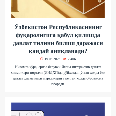
Ўзбекистон Республикасининг
фуқаролигига қабул қилишда
давлат тилини билиш даражаси
қандай аниқланади?
19.05.2025
2 406
Низомга кўра, ариза берувчи Ягона интерактив давлат
хизматлари портали (ЯИДХП)да рўйхатдан ўтган ҳолда ёки
давлат хизматлари марказларига келган ҳолда сўровнома
юборади.