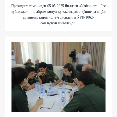
Президент томонидан 05.05.2025 йилдаги «Ўзбекистон Рес
публикасининг айрим қонун ҳужжатларига қўшимча ва ўзг
артишлар киритиш тўғрисида»ги ЎРҚ-1062-
сон Қонун имзоланди.