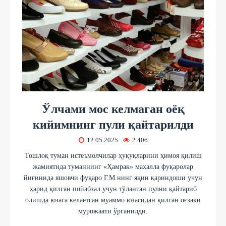
Ўлчами мос келмаган оёқ
кийимнинг пули қайтарилди
12.05.2025
2 406
Тошлоқ туман истеъмолчилар ҳуқуқларини ҳимоя қилиш
жамиятида туманнинг «Ҳамрак» маҳалла фуқаролар
йиғинида яшовчи фуқаро Г.М.нинг яқин қариндоши учун
ҳарид қилган пойабзал учун тўланган пулни қайтариб
олишда юзага келаётган муаммо юзасидан қилган оғзаки
мурожаати ўрганилди.