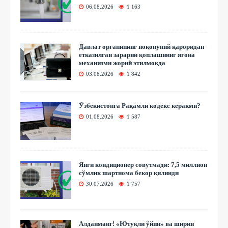
06.08.2026
1 163
Давлат органининг ноқонуний қароридан
етказилган зарарни қоплашнинг ягона
механизми жорий этилмоқда
03.08.2026
1 842
Ўзбекистонга Рақамли кодекс керакми?
01.08.2026
1 587
Янги кондиционер совутмади: 7,5 миллион
сўмлик шартнома бекор қилинди
30.07.2026
1 757
Алданманг! «Ютуқли ўйин» ва ширин