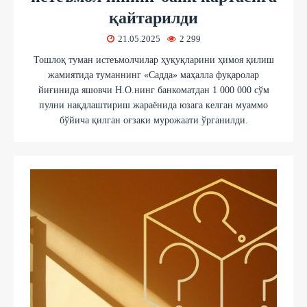
қайтарилди
21.05.2025
2 299
Тошлоқ туман истеъмолчилар ҳуқуқларини ҳимоя қилиш
жамиятида туманнинг «Садда» маҳалла фуқаролар
йиғинида яшовчи Н.О.нинг банкоматдан 1 000 000 сўм
пулни нақдлаштириш жараёнида юзага келган муаммо
бўйича қилган оғзаки мурожаати ўрганилди.