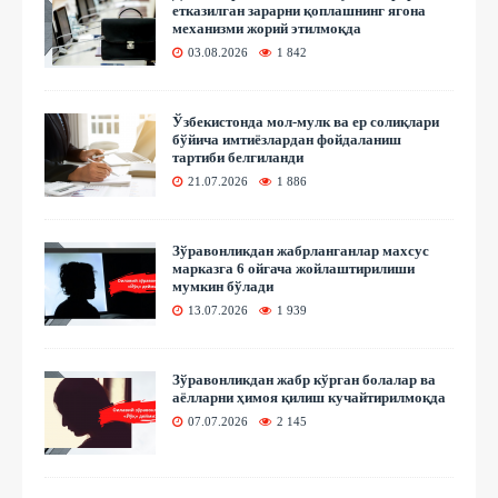
етказилган зарарни қоплашнинг ягона
механизми жорий этилмоқда
03.08.2026
1 842
Ўзбекистонда мол-мулк ва ер солиқлари
бўйича имтиёзлардан фойдаланиш
тартиби белгиланди
21.07.2026
1 886
Зўравонликдан жабрланганлар махсус
марказга 6 ойгача жойлаштирилиши
мумкин бўлади
13.07.2026
1 939
Зўравонликдан жабр кўрган болалар ва
аёлларни ҳимоя қилиш кучайтирилмоқда
07.07.2026
2 145