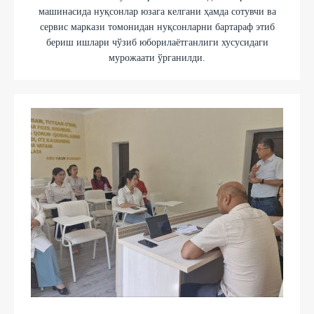
машинасида нуқсонлар юзага келгани ҳамда сотувчи ва
сервис маркази томонидан нуқсонларни бартараф этиб
бериш ишлари чўзиб юборилаётганлиги хусусидаги
мурожаати ўрганилди.