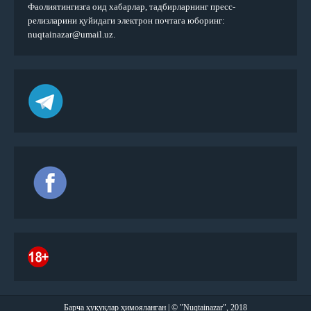
Фаолиятингизга оид хабарлар, тадбирларнинг пресс-
релизларини қуйидаги электрон почтага юборинг:
nuqtainazar@umail.uz.
Барча ҳуқуқлар ҳимояланган | © "Nuqtainazar", 2018