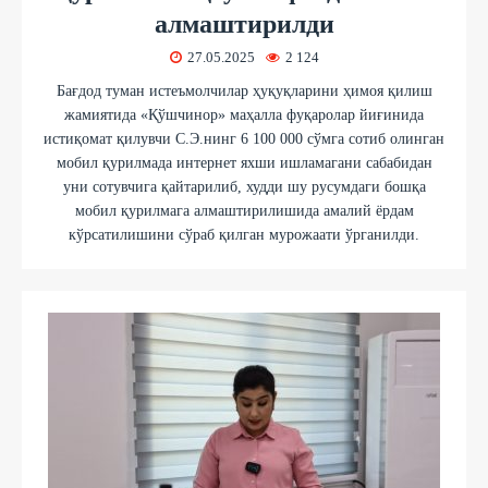
алмаштирилди
27.05.2025
2 124
Бағдод туман истеъмолчилар ҳуқуқларини ҳимоя қилиш
жамиятида «Қўшчинор» маҳалла фуқаролар йиғинида
истиқомат қилувчи С.Э.нинг 6 100 000 сўмга сотиб олинган
мобил қурилмада интернет яхши ишламагани сабабидан
уни сотувчига қайтарилиб, худди шу русумдаги бошқа
мобил қурилмага алмаштирилишида амалий ёрдам
кўрсатилишини сўраб қилган мурожаати ўрганилди.