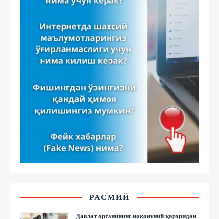
РАСМИЙ
Давлат органининг ноқонуний қароридан