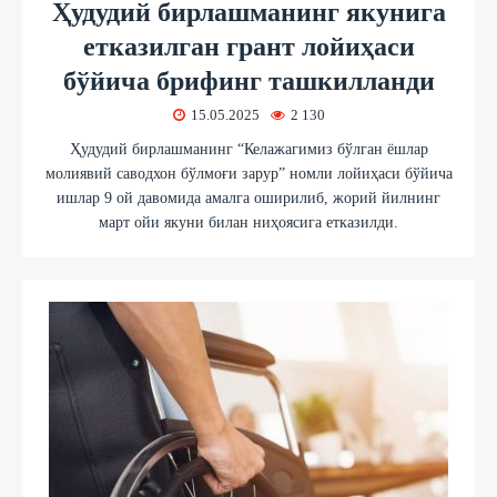
Ҳудудий бирлашманинг якунига
етказилган грант лойиҳаси
бўйича брифинг ташкилланди
15.05.2025
2 130
Ҳудудий бирлашманинг “Келажагимиз бўлган ёшлар
молиявий саводхон бўлмоғи зарур” номли лойиҳаси бўйича
ишлар 9 ой давомида амалга оширилиб, жорий йилнинг
март ойи якуни билан ниҳоясига етказилди.