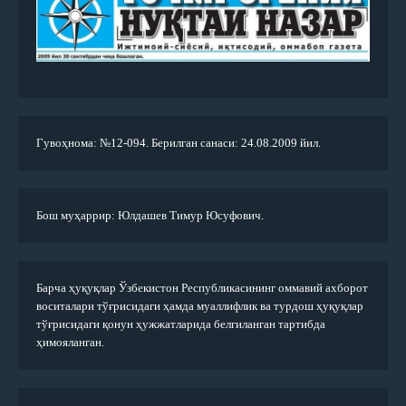
Гувоҳнома: №12-094. Берилган санаси: 24.08.2009 йил.
Бош муҳаррир: Юлдашев Тимур Юсуфович.
Барча ҳуқуқлар Ўзбекистон Республикасининг оммавий ахборот
воситалари тўғрисидаги ҳамда муаллифлик ва турдош ҳуқуқлар
тўғрисидаги қонун ҳужжатларида белгиланган тартибда
ҳимояланган.