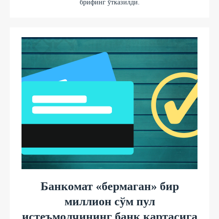
брифинг ўтказилди.
Банкомат «бермаган» бир
миллион сўм пул
истеъмолчининг банк картасига