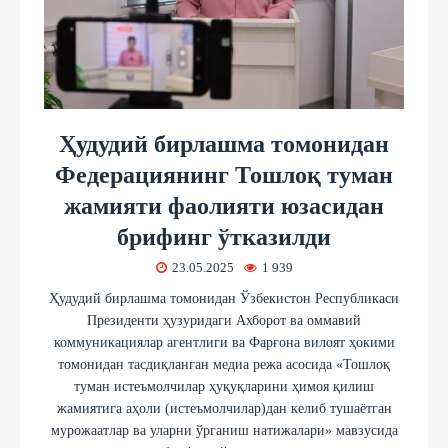
Ҳудудий бирлашма томонидан
Федерациянинг Тошлоқ туман
жамияти фаолияти юзасидан
брифинг ўтказилди
23.05.2025
1 939
Ҳудудий бирлашма томонидан Ўзбекистон Республикаси
Президенти ҳузуридаги Ахборот ва оммавий
коммуникациялар агентлиги ва Фарғона вилоят ҳокими
томонидан тасдиқланган медиа режа асосида «Тошлоқ
туман истеъмолчилар ҳуқуқларини ҳимоя қилиш
жамиятига аҳоли (истеъмолчилар)дан келиб тушаётган
мурожаатлар ва уларни ўрганиш натижалари» мавзусида