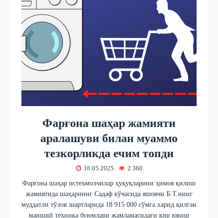
Фарғона шаҳар жамияти
аралашуви билан муаммо
тезкорликда ечим топди
16.05.2025
2 360
Фарғона шаҳар истеъмолчилар ҳуқуқларини ҳимоя қилиш
жамиятида шаҳарнинг Садаф кўчасида яшовчи Б.Т.нинг
муддатли тўлов шартларида 18 915 000 сўмга харид қилган
маиший техника буюмлари жамламасидаги кир ювиш