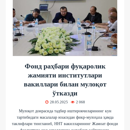
Фонд раҳбари фуқаролик
жамияти институтлари
вакиллари билан мулоқот
ўтказди
28.05.2025
2 068
Мулоқот доирасида тадбир иштирокчиларининг кун
тартибидаги масалалар юзасидан фикр-мулоҳаза ҳамда
таклифлари тингланиб, ННТ вакилларининг Жамоат фонди