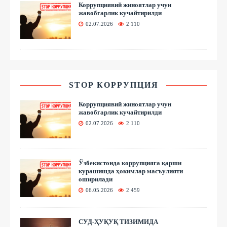
Коррупциявий жиноятлар учун
жавобгарлик кучайтирилди
02.07.2026
2 110
STOP КОРРУПЦИЯ
Коррупциявий жиноятлар учун
жавобгарлик кучайтирилди
02.07.2026
2 110
Ўзбекистонда коррупцияга қарши
курашишда ҳокимлар масъулияти
оширилади
06.05.2026
2 459
СУД-ҲУҚУҚ ТИЗИМИДА