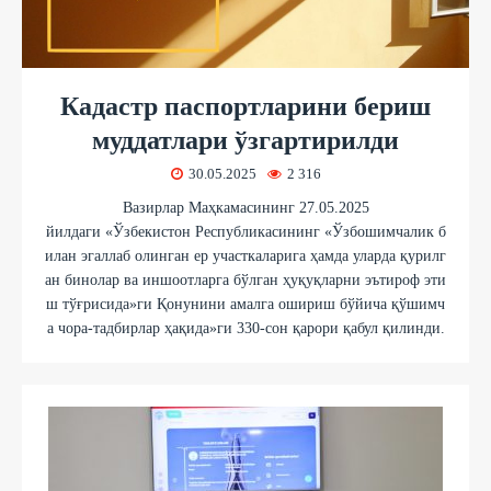
Кадастр паспортларини бериш
муддатлари ўзгартирилди
30.05.2025
2 316
Вазирлар Маҳкамасининг 27.05.2025
йилдаги «Ўзбекистон Республикасининг «Ўзбошимчалик б
илан эгаллаб олинган ер участкаларига ҳамда уларда қурилг
ан бинолар ва иншоотларга бўлган ҳуқуқларни эътироф эти
ш тўғрисида»ги Қонунини амалга ошириш бўйича қўшимч
а чора-тадбирлар ҳақида»ги 330-сон қарори қабул қилинди.