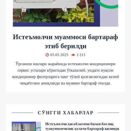
Истеъмолчи муаммоси бартараф
этиб берилди
05.05.2025
2 211
Ўрганиш ишлари жараёнида истеъмолчи кондиционери
сервис усталари кўригидан ўтказилиб, ундаги нуқсон
кондиционер филтрларига чанг тўлиб қолганлигидан келиб
чиқаётгани аниқланди ва муаммо бартараф этилди.
СЎНГГИ ХАБАРЛАР
Истеъмолчи ҳисоблагичи билан боғлиқ
тушунмовчилик ҳолати бартараф қилинди