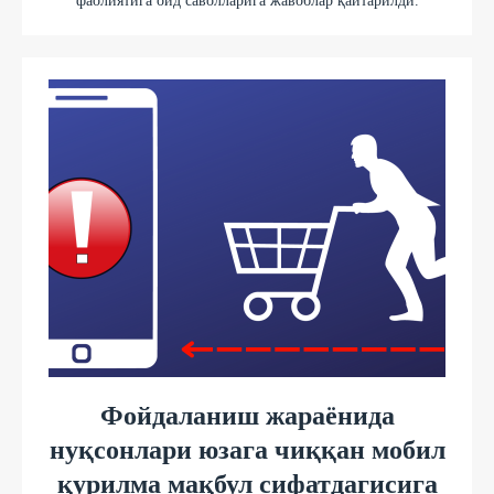
фаолиятига оид саволларига жавоблар қайтарилди.
Фойдаланиш жараёнида
нуқсонлари юзага чиққан мобил
қурилма мақбул сифатдагисига