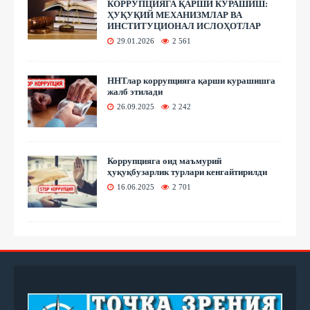
КОРРУПЦИЯГА ҚАРШИ КУРАШИШ:
ҲУҚУҚИЙ МЕХАНИЗМЛАР ВА
ИНСТИТУЦИОНАЛ ИСЛОҲОТЛАР
29.01.2026
2 561
ННТлар коррупцияга қарши курашишга
жалб этилади
26.09.2025
2 242
Коррупцияга оид маъмурий
ҳуқуқбузарлик турлари кенгайтирилди
16.06.2025
2 701