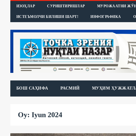
ИЗОҲЛАР
СУРИШТИРИШЛАР
МУРОЖААТНИ ЖЎ
ИСТЕЪМОЛЧИ БИЛИШИ ШАРТ!
ИНФОГРАФИКА
О
БОШ САҲИФА
РАСМИЙ
МУҲИМ ҲУЖЖАТЛ
Oy: Iyun 2024