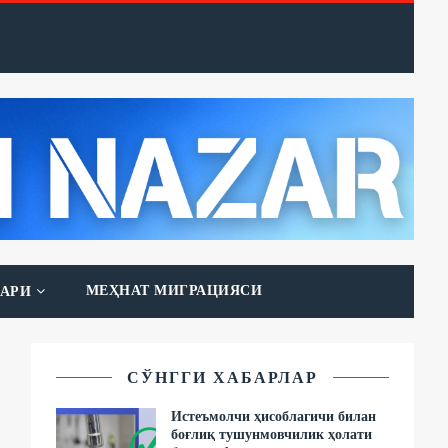
МЕҲНАТ МИГРАЦИЯСИ
АРИ
СЎНГГИ ХАБАРЛАР
Истеъмолчи ҳисоблагичи билан
боғлиқ тушунмовчилик ҳолати