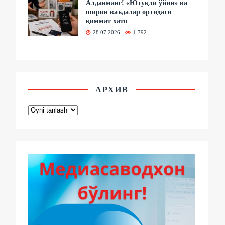
Алданманг! «Ютуқли ўйин» ва
ширин ваъдалар ортидаги
қиммат хато
28.07.2026
1 792
АРХИВ