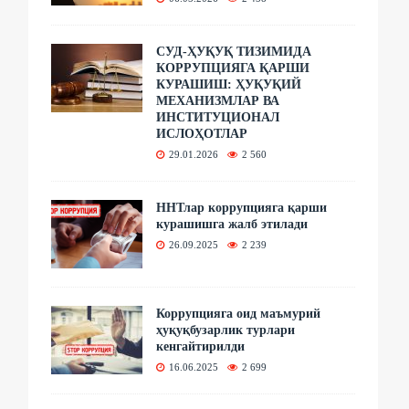
СУД-ҲУҚУҚ ТИЗИМИДА
КОРРУПЦИЯГА ҚАРШИ
КУРАШИШ: ҲУҚУҚИЙ
МЕХАНИЗМЛАР ВА
ИНСТИТУЦИОНАЛ
ИСЛОҲОТЛАР
29.01.2026
2 560
ННТлар коррупцияга қарши
курашишга жалб этилади
26.09.2025
2 239
Коррупцияга оид маъмурий
ҳуқуқбузарлик турлари
кенгайтирилди
16.06.2025
2 699