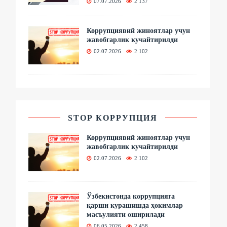
07.07.2026
2 137
Коррупциявий жиноятлар учун
жавобгарлик кучайтирилди
02.07.2026
2 102
STOP КОРРУПЦИЯ
Коррупциявий жиноятлар учун
жавобгарлик кучайтирилди
02.07.2026
2 102
Ўзбекистонда коррупцияга
қарши курашишда ҳокимлар
масъулияти оширилади
06.05.2026
2 458