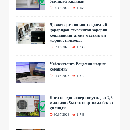
бартараф қилинди
06.08.2026
1 154
Давлат органининг ноқонуний
қароридан етказилган зарарни
қоплашнинг ягона механизми
жорий этилмоқда
03.08.2026
1 833
Ўзбекистонга Рақамли кодекс
керакми?
01.08.2026
1 577
Янги кондиционер совутмади: 7,5
миллион сўмлик шартнома бекор
қилинди
30.07.2026
1 748