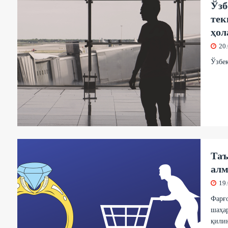
Ўзб
тек
ҳол
20
Ўзбек
Таъ
ал
19
Фарғ
шаҳар
қилин