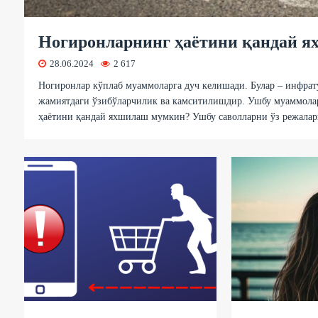
Ногиронларнинг ҳаётини қандай 
28.06.2024
2 617
Ногиронлар кўплаб муаммоларга дуч келишади. Булар – инфра
жамиятдаги ўзибўларчилик ва камситилишдир. Ушбу муаммола
ҳаётини қандай яхшилаш мумкин? Ушбу саволларни ўз режалари