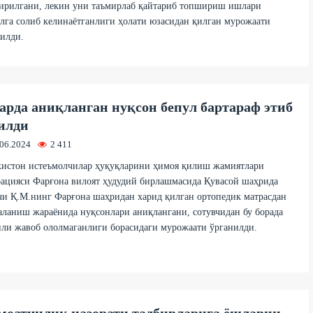
ирилгани, лекин уни таъмирлаб қайтариб топшириш ишлари
лга солиб келинаётганлиги ҳолати юзасидан қилган мурожаати
илди.
арда аниқланган нуқсон бепул бартараф этиб
илди
.06.2024
2 411
кистон истеъмолчилар ҳуқуқларини ҳимоя қилиш жамиятлари
ацияси Фарғона вилоят ҳудудий бирлашмасида Қувасой шаҳрида
и Қ.М.нинг Фарғона шаҳридан харид қилган ортопедик матрасдан
ланиш жараёнида нуқсонлари аниқлангани, сотувчидан бу борада
ли жавоб ололмаганлиги борасидаги мурожаати ўрганилди.