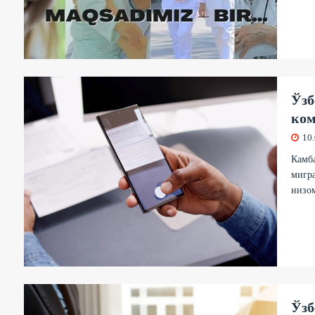
Ўзб
ком
10
Камб
мигра
низом
Ўзб