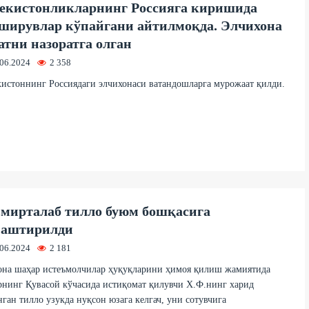
екистонликларнинг Россияга киришида
ширувлар кўпайгани айтилмоқда. Элчихона
атни назоратга олган
.06.2024
2 358
истоннинг Россиядаги элчихонаси ватандошларга мурожаат қилди.
мирталаб тилло буюм бошқасига
маштирилди
.06.2024
2 181
она шаҳар истеъмолчилар ҳуқуқларини ҳимоя қилиш жамиятида
нинг Қувасой кўчасида истиқомат қилувчи Х.Ф.нинг харид
ган тилло узукда нуқсон юзага келгач, уни сотувчига