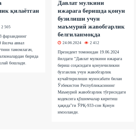
а
Давлат мулкини
лик қилаётган
ижарага беришда қонун
л
бузилиши учун
маъмурий жавобгарлик
2 505
белгиланмоқда
3 фарзанднинг
24.06.2024
2 412
0 йилча аввал
тини тамомлагач,
Президент томонидан 19.06.2024
алхоналардан бирида
йилдаги “Давлат мулкини ижарага
шлай бошлади.
бериш соҳасидаги қонунчиликни
бузганлик учун жавобгарлик
кучайтирилиши муносабати билан
Ўзбекистон Республикасининг
Маъмурий жавобгарлик тўғрисидаги
кодексига қўшимчалар киритиш
ҳақида”ги ЎРҚ-933-сон Қонун
имзоланди.