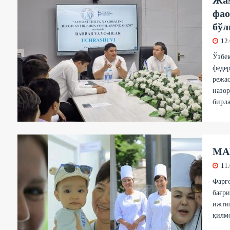
Жам
фао
бўл
12
Ўзбе
федер
режас
назо
бирла
МА
11
Фарғ
бағри
ижти
қилм