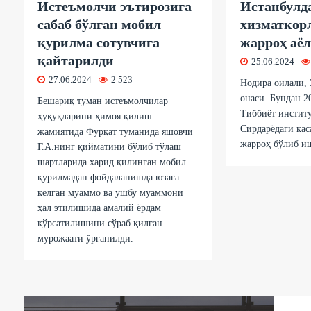
Истеъмолчи эътирозига
Истанбулд
сабаб бўлган мобил
хизматкор
қурилма сотувчига
жарроҳ аё
қайтарилди
25.06.2024
27.06.2024
2 523
Нодира оилали, 
онаси. Бундан 2
Бешариқ туман истеъмолчилар
Тиббиёт институ
ҳуқуқларини ҳимоя қилиш
Сирдарёдаги кас
жамиятида Фурқат туманида яшовчи
жарроҳ бўлиб и
Г.А.нинг қийматини бўлиб тўлаш
шартларида харид қилинган мобил
қурилмадан фойдаланишда юзага
келган муаммо ва ушбу муаммони
ҳал этилишида амалий ёрдам
кўрсатилишини сўраб қилган
мурожаати ўрганилди.