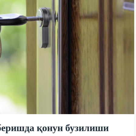
беришда қонун бузилиши