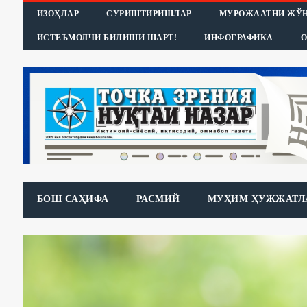
ИЗОҲЛАР
СУРИШТИРИШЛАР
МУРОЖААТНИ ЖЎ
ИСТЕЪМОЛЧИ БИЛИШИ ШАРТ!
ИНФОГРАФИКА
О
БОШ САҲИФА
РАСМИЙ
МУҲИМ ҲУЖЖАТЛ