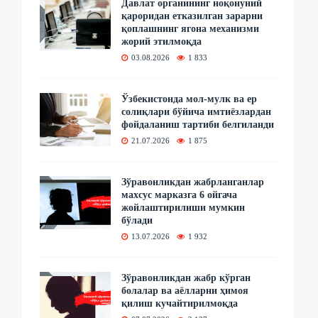
Давлат органининг ноқонуний
қароридан етказилган зарарни
қоплашнинг ягона механизми
жорий этилмоқда
03.08.2026
1 833
Ўзбекистонда мол-мулк ва ер
солиқлари бўйича имтиёзлардан
фойдаланиш тартиби белгиланди
21.07.2026
1 875
Зўравонликдан жабрланганлар
махсус марказга 6 ойгача
жойлаштирилиши мумкин
бўлади
13.07.2026
1 932
Зўравонликдан жабр кўрган
болалар ва аёлларни ҳимоя
қилиш кучайтирилмоқда