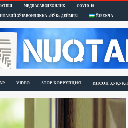
НАТИШ
МЕДИАСАВОДХОНЛИК
COVID-19
ИЛАВИЙ ЗЎРАВОНЛИККА «ЙЎҚ» ДЕЙМИЗ!
ЎЗБЕКЧА
АР
VIDEO
STOP КОРРУПЦИЯ
ИНСОН ҲУҚУҚЛ