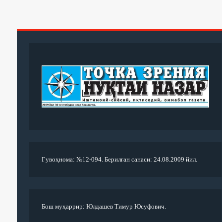
Гувоҳнома: №12-094. Берилган санаси: 24.08.2009 йил.
Бош муҳаррир: Юлдашев Тимур Юсуфович.