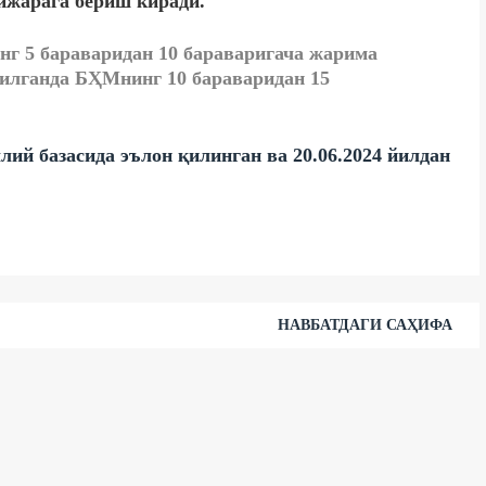
 ижарага бериш киради.
г 5 бараваридан 10 бараваригача жарима
тилганда БҲМнинг 10 бараваридан 15
й базасида эълон қилинган ва 20.06.2024 йилдан
НАВБАТДАГИ САҲИФА