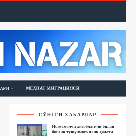
МЕҲНАТ МИГРАЦИЯСИ
АРИ
СЎНГГИ ХАБАРЛАР
Истеъмолчи ҳисоблагичи билан
боғлиқ тушунмовчилик ҳолати