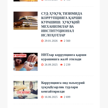
СУД-ҲУҚУҚ ТИЗИМИДА
КОРРУПЦИЯГА ҚАРШИ
КУРАШИШ: ҲУҚУҚИЙ
МЕХАНИЗМЛАР ВА
ИНСТИТУЦИОНАЛ
ИСЛОҲОТЛАР
29.01.2026
2 560
ННТлар коррупцияга қарши
курашишга жалб этилади
26.09.2025
2 239
Коррупцияга оид маъмурий
ҳуқуқбузарлик турлари
кенгайтирилди
16.06.2025
2 699