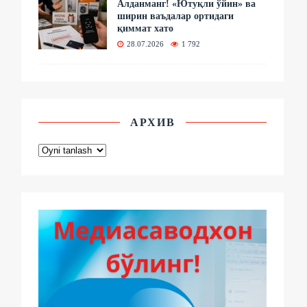
Алданманг! «Ютуқли ўйин» ва
ширин ваъдалар ортидаги
қиммат хато
28.07.2026
1 792
АРХИВ