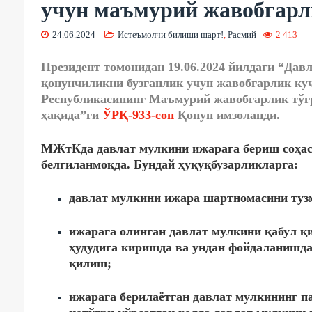
учун маъмурий жавобгарл
24.06.2024
Истеъмолчи билиши шарт!
,
Расмий
2 413
Президент томонидан 19.06.2024 йилдаги “Дав
қонунчиликни бузганлик учун жавобгарлик ку
Республикасининг Маъмурий жавобгарлик тўғ
ҳақида”ги
ЎРҚ-933-сон
Қонун имзоланди.
МЖтКда давлат мулкини ижарага бериш соҳас
белгиланмоқда. Бундай ҳуқуқбузарликларга:
давлат мулкини ижара шартномасини туз
ижарага олинган давлат мулкини қабул қ
ҳудудига киришда ва ундан фойдаланишда
қилиш;
ижарага берилаётган давлат мулкининг п