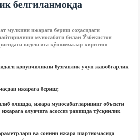
ик белгиланмоқда
лат мулкини ижарага бериш соҳасидаги
чайтирилиши муносабати билан Ўзбекистон
рисидаги кодексига қўшимчалар киритиш
идаги қонунчиликни бузганлик учун жавобгарлик
масдан ижарага бериш;
илиб олишда, ижара муносабатларининг объекти
 ижарага олувчига асоссиз равишда тўсқинлик
араметрлари ва сонини ижара шартномасида