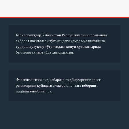
Барча ҳуқуқлар Ўзбекистон Республикасининг оммавий
ахборот воситалари тўғрисидаги ҳамда муаллифлик ва
турдош ҳуқуқлар тўғрисидаги қонун ҳужжатларида
белгиланган тартибда ҳимояланган.
Фаолиятингизга оид хабарлар, тадбирларнинг пресс-
релизларини қуйидаги электрон почтага юборинг:
nuqtainazar@umail.uz.