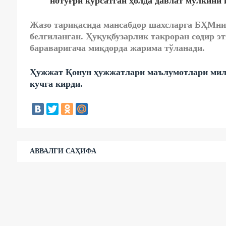
нотўғри кўрсатган ҳолда давлат мулкини
Жазо тариқасида мансабдор шахсларга БҲМнин
белгиланган. Ҳуқуқбузарлик такроран содир э
бараваригача миқдорда жарима тўланади.
Ҳужжат Қонун ҳужжатлари маълумотлари милли
кучга кирди.
АВВАЛГИ САҲИФА