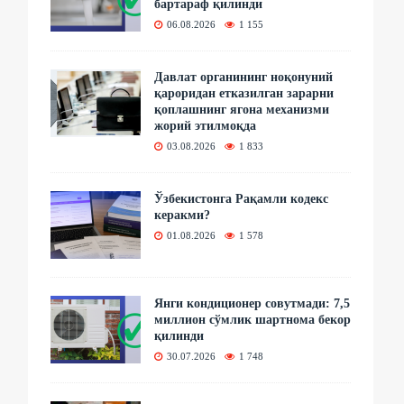
бартараф қилинди
06.08.2026
1 155
Давлат органининг ноқонуний
қароридан етказилган зарарни
қоплашнинг ягона механизми
жорий этилмоқда
03.08.2026
1 833
Ўзбекистонга Рақамли кодекс
керакми?
01.08.2026
1 578
Янги кондиционер совутмади: 7,5
миллион сўмлик шартнома бекор
қилинди
30.07.2026
1 748