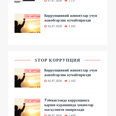
07.07.2026
2 137
Коррупциявий жиноятлар учун
жавобгарлик кучайтирилди
02.07.2026
2 102
STOP КОРРУПЦИЯ
Коррупциявий жиноятлар учун
жавобгарлик кучайтирилди
02.07.2026
2 102
Ўзбекистонда коррупцияга
қарши курашишда ҳокимлар
масъулияти оширилади
06.05.2026
2 458