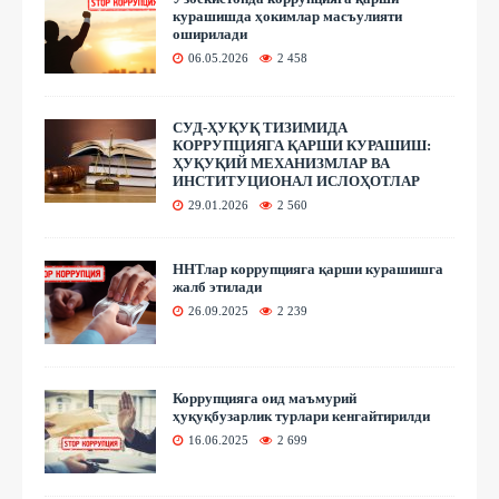
курашишда ҳокимлар масъулияти
оширилади
06.05.2026
2 458
СУД-ҲУҚУҚ ТИЗИМИДА
КОРРУПЦИЯГА ҚАРШИ КУРАШИШ:
ҲУҚУҚИЙ МЕХАНИЗМЛАР ВА
ИНСТИТУЦИОНАЛ ИСЛОҲОТЛАР
29.01.2026
2 560
ННТлар коррупцияга қарши курашишга
жалб этилади
26.09.2025
2 239
Коррупцияга оид маъмурий
ҳуқуқбузарлик турлари кенгайтирилди
16.06.2025
2 699