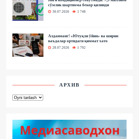
сўмлик шартнома бекор қилинди
30.07.2026
1 748
Алданманг! «Ютуқли ўйин» ва ширин
ваъдалар ортидаги қиммат хато
28.07.2026
1 792
АРХИВ