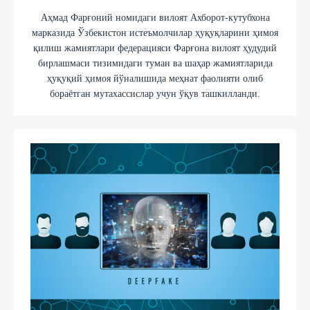
Аҳмад Фарғоний номидаги вилоят Ахборот-кутубхона
марказида Ўзбекистон истеъмолчилар ҳуқуқларини ҳимоя
қилиш жамиятлари федерацияси Фарғона вилоят ҳудудий
бирлашмаси тизимидаги туман ва шаҳар жамиятларида
ҳуқуқий ҳимоя йўналишида меҳнат фаолияти олиб
бораётган мутахассислар учун ўқув ташкилланди.