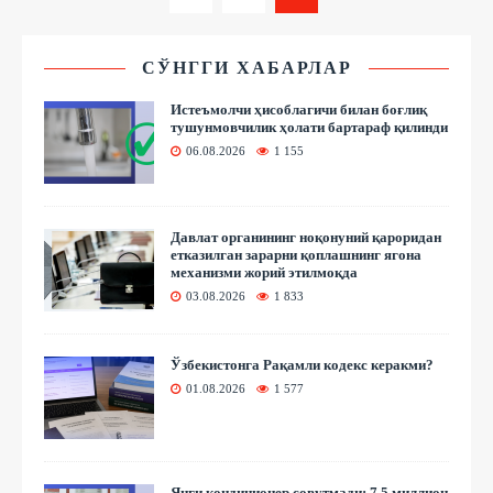
СЎНГГИ ХАБАРЛАР
Истеъмолчи ҳисоблагичи билан боғлиқ
тушунмовчилик ҳолати бартараф қилинди
06.08.2026
1 155
Давлат органининг ноқонуний қароридан
етказилган зарарни қоплашнинг ягона
механизми жорий этилмоқда
03.08.2026
1 833
Ўзбекистонга Рақамли кодекс керакми?
01.08.2026
1 577
Янги кондиционер совутмади: 7,5 миллион