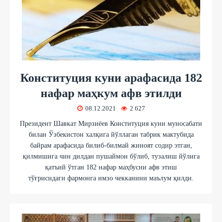
Конституция куни арафасида 182
нафар маҳкум афв этилди
08.12.2021
2 627
Президент Шавкат Мирзиёев Конституция куни муносабати
билан Ўзбекистон халқига йўллаган табрик мактубида
байрам арафасида билиб-билмай жиноят содир этган,
қилмишига чин дилдан пушаймон бўлиб, тузалиш йўлига
қатъий ўтган 182 нафар маҳбусни афв этиш
тўғрисидаги фармонга имзо чекканини маълум қилди.