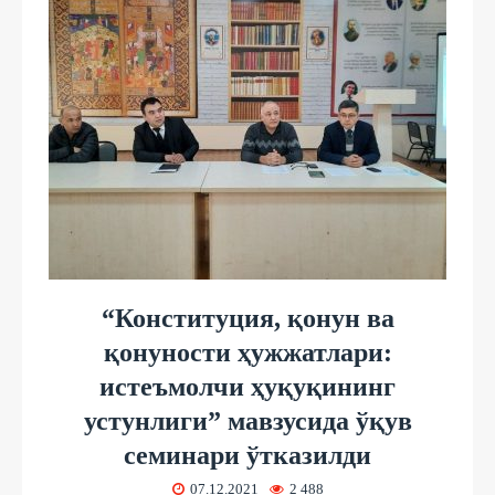
“Конституция, қонун ва
қонуности ҳужжатлари:
истеъмолчи ҳуқуқининг
устунлиги” мавзусида ўқув
семинари ўтказилди
07.12.2021
2 488