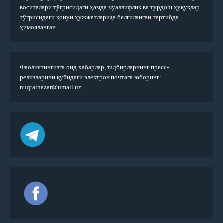
воситалари тўғрисидаги ҳамда муаллифлик ва турдош ҳуқуқлар
тўғрисидаги қонун ҳужжатларида белгиланган тартибда
ҳимояланган.
Фаолиятингизга оид хабарлар, тадбирларнинг пресс-
релизларини қуйидаги электрон почтага юборинг:
nuqtainazar@umail.uz.