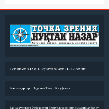
Гувоҳнома: №12-094. Берилган санаси: 24.08.2009 йил.
Бош муҳаррир: Юлдашев Тимур Юсуфович.
Барча ҳуқуқлар Ўзбекистон Республикасининг оммавий ахборот