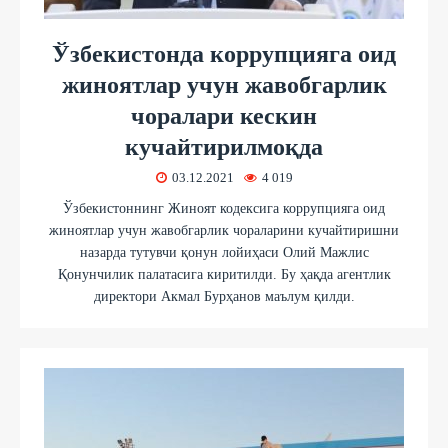
Ўзбекистонда коррупцияга оид
жиноятлар учун жавобгарлик
чоралари кескин
кучайтирилмоқда
03.12.2021
4 019
Ўзбекистоннинг Жиноят кодексига коррупцияга оид
жиноятлар учун жавобгарлик чораларини кучайтиришни
назарда тутувчи қонун лойиҳаси Олий Мажлис
Қонунчилик палатасига киритилди. Бу ҳақда агентлик
директори Акмал Бурҳанов маълум қилди.