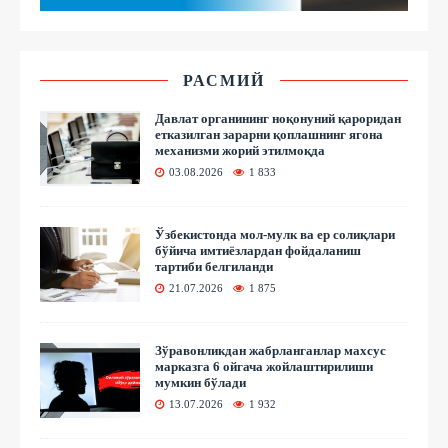
РАСМИЙ
Давлат органининг ноқонуний қароридан
етказилган зарарни қоплашнинг ягона
механизми жорий этилмоқда
03.08.2026
1 833
Ўзбекистонда мол-мулк ва ер солиқлари
бўйича имтиёзлардан фойдаланиш
тартиби белгиланди
21.07.2026
1 875
Зўравонликдан жабрланганлар махсус
марказга 6 ойгача жойлаштирилиши
мумкин бўлади
13.07.2026
1 932