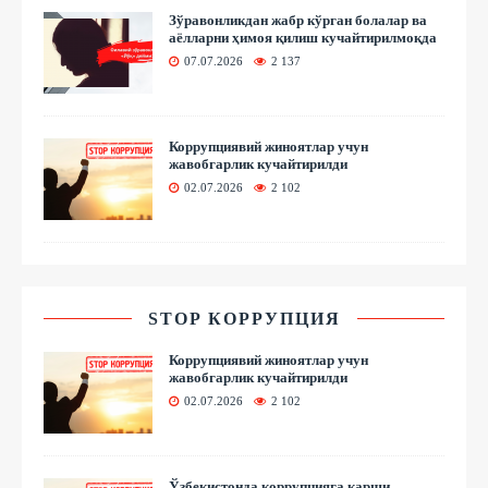
Зўравонликдан жабр кўрган болалар ва
аёлларни ҳимоя қилиш кучайтирилмоқда
07.07.2026
2 137
Коррупциявий жиноятлар учун
жавобгарлик кучайтирилди
02.07.2026
2 102
STOP КОРРУПЦИЯ
Коррупциявий жиноятлар учун
жавобгарлик кучайтирилди
02.07.2026
2 102
Ўзбекистонда коррупцияга қарши