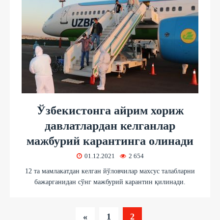
Ўзбекистонга айрим хориж
давлатлардан келганлар
мажбурий карантинга олинади
01.12.2021
2 654
12 та мамлакатдан келган йўловчилар махсус талабларни
бажарганидан сўнг мажбурий карантин қилинади.
«
1
2