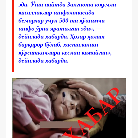
эди. Ўша пайтда Зангиота юқумли
касалликлар шифохонасида
беморлар учун 500 та қўшимча
шифо ўрни яратилган эди», —
дейилади хабарда. Ҳозир ҳолат
барқарор бўлиб, хасталаниш
кўрсаткичлари кескин камайган», —
дейилади хабарда.