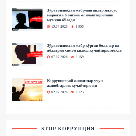
Зўравонликдан жабрланганлар махсус
марказга 6 ойгача жойлаштирилиши
мумкин бўлади
13.07.2026
1 955
Зўравонликдан жабр кўрган болалар ва
аёлларни ҳимоя қилиш кучайтирилмоқда
07.07.2026
2 159
Коррупциявий жиноятлар учун
жавобгарлик кучайтирилди
02.07.2026
2 123
STOP КОРРУПЦИЯ