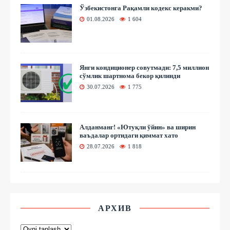
Ўзбекистонга Рақамли кодекс керакми?
01.08.2026
1 604
Янги кондиционер совутмади: 7,5 миллион
сўмлик шартнома бекор қилинди
30.07.2026
1 775
Алданманг! «Ютуқли ўйин» ва ширин
ваъдалар ортидаги қиммат хато
28.07.2026
1 818
АРХИВ