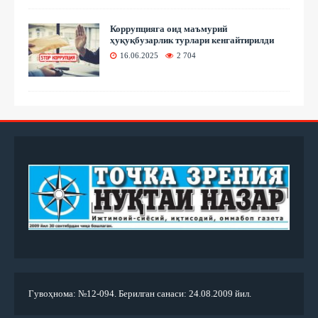
Коррупцияга оид маъмурий
ҳуқуқбузарлик турлари кенгайтирилди
16.06.2025
2 704
Гувоҳнома: №12-094. Берилган санаси: 24.08.2009 йил.