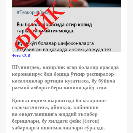
Фото: ССВ
Шунингдек, вазирлик агар болалар орасида
коронавирус ёки бошқа ўткир респиратор
касалликлар ортиши кузатилса, бу бўйича
расмий ахборот берилишини қайд этди.
Қишки иқлим шароитида болаларнинг
саломатлигига, айниқса, кийиниши
ва овқатланишига жиддий эътибор
беришлари, бу хилдаги фейк (ёлғон)
хабарларга ишонмасликлари сўралди.