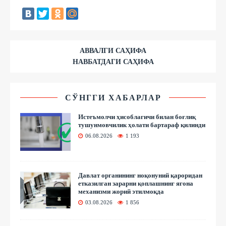
АВВАЛГИ САҲИФА
НАВБАТДАГИ САҲИФА
СЎНГГИ ХАБАРЛАР
Истеъмолчи ҳисоблагичи билан боғлиқ
тушунмовчилик ҳолати бартараф қилинди
06.08.2026
1 193
Давлат органининг ноқонуний қароридан
етказилган зарарни қоплашнинг ягона
механизми жорий этилмоқда
03.08.2026
1 856