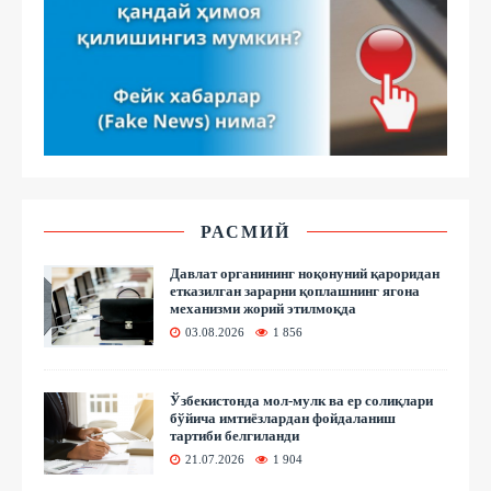
РАСМИЙ
Давлат органининг ноқонуний қароридан
етказилган зарарни қоплашнинг ягона
механизми жорий этилмоқда
03.08.2026
1 856
Ўзбекистонда мол-мулк ва ер солиқлари
бўйича имтиёзлардан фойдаланиш
тартиби белгиланди
21.07.2026
1 904