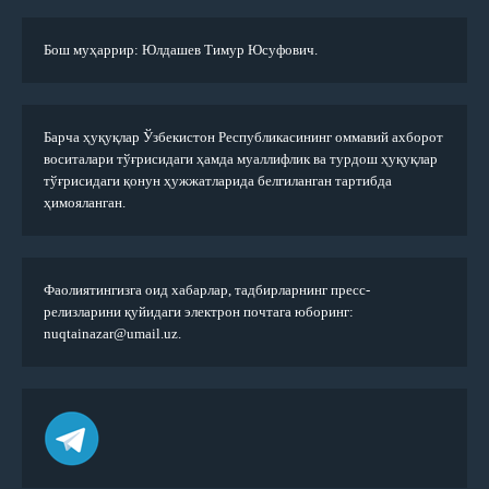
Бош муҳаррир: Юлдашев Тимур Юсуфович.
Барча ҳуқуқлар Ўзбекистон Республикасининг оммавий ахборот
воситалари тўғрисидаги ҳамда муаллифлик ва турдош ҳуқуқлар
тўғрисидаги қонун ҳужжатларида белгиланган тартибда
ҳимояланган.
Фаолиятингизга оид хабарлар, тадбирларнинг пресс-
релизларини қуйидаги электрон почтага юборинг:
nuqtainazar@umail.uz.