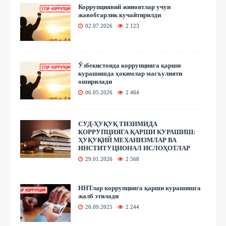
Коррупциявий жиноятлар учун
жавобгарлик кучайтирилди
02.07.2026
2 123
Ўзбекистонда коррупцияга қарши
курашишда ҳокимлар масъулияти
оширилади
06.05.2026
2 464
СУД-ҲУҚУҚ ТИЗИМИДА
КОРРУПЦИЯГА ҚАРШИ КУРАШИШ:
ҲУҚУҚИЙ МЕХАНИЗМЛАР ВА
ИНСТИТУЦИОНАЛ ИСЛОҲОТЛАР
29.01.2026
2 568
ННТлар коррупцияга қарши курашишга
жалб этилади
26.09.2025
2 244