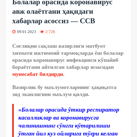
Болалар орасида коронавирус
авж олаётгани ҳақидаги
хабарлар асоссиз — ССВ
09.01.2023
2 726
Соғлиқни сақлаш вазирлиги матбуот
хизмати ижтимоий тармоқларда ёш болалар
орасида коронавирус инфекцияси кўпайиб
бораётгани айтилган хабарлар юзасидан
муносабат билдирди
.
Вазирлик бу маълумотларнинг
ҳақиқатга
зи
д
эканлигини маълум қилди.
«Болалар орасида ўткир респиратор
касалликлар ва коронавирусга
чалинишнинг сўнгги кўтарилиши
ўтган йил куз ойларига тўғри келган