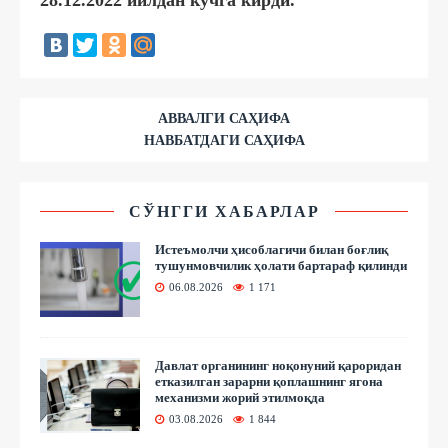
АВВАЛГИ САҲИФА
НАВБАТДАГИ САҲИФА
СЎНГГИ ХАБАРЛАР
Истеъмолчи ҳисоблагичи билан боғлиқ
тушунмовчилик ҳолати бартараф қилинди
06.08.2026
1 171
Давлат органининг ноқонуний қароридан
етказилган зарарни қоплашнинг ягона
механизми жорий этилмоқда
03.08.2026
1 844