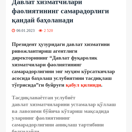
Давлат хизматчилари
фаолиятининг самарадорлиги
қандай баҳоланади
06.01.2023
2 520
Президент ҳузуридаги давлат хизматини
ривожлантириш агентлиги
директорининг
“Давлат фуқаролик
хизматчилари фаолиятининг
самарадорлигини энг муҳим кўрсаткичлар
асосида баҳолаш услубиятини тасдиқлаш
тўғрисида”
ги буйруғи
қабул қилинди
.
Тасдиқланаётган услубиёт
давлат
хизматчилари
ни
устамалар қўллаш
ва лавозими бўйича кўтариш мақсадида
уларнинг фаолиятининг
самарадорлиги
ни
аниқлаш тартибини
белгилайди.