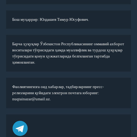
Бош муҳаррир: Юлдашев Тимур Юсуфович.
Барча ҳуқуқлар Ўзбекистон Республикасининг оммавий ахборот
воситалари тўғрисидаги ҳамда муаллифлик ва турдош ҳуқуқлар
тўғрисидаги қонун ҳужжатларида белгиланган тартибда
ҳимояланган.
Фаолиятингизга оид хабарлар, тадбирларнинг пресс-
релизларини қуйидаги электрон почтага юборинг:
nuqtainazar@umail.uz.