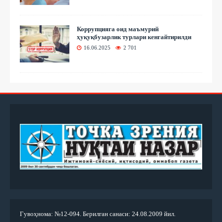
Коррупцияга оид маъмурий
ҳуқуқбузарлик турлари кенгайтирилди
16.06.2025
2 701
Гувоҳнома: №12-094. Берилган санаси: 24.08.2009 йил.