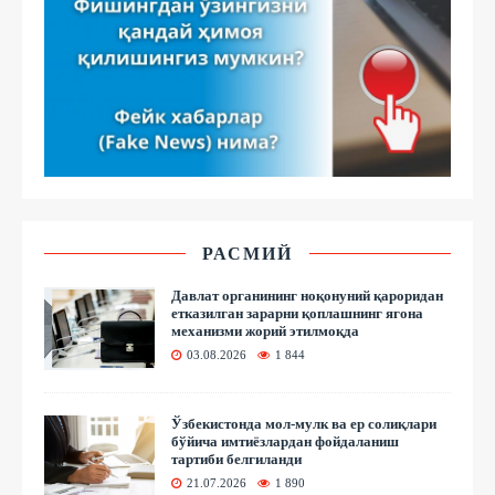
РАСМИЙ
Давлат органининг ноқонуний қароридан
етказилган зарарни қоплашнинг ягона
механизми жорий этилмоқда
03.08.2026
1 844
Ўзбекистонда мол-мулк ва ер солиқлари
бўйича имтиёзлардан фойдаланиш
тартиби белгиланди
21.07.2026
1 890