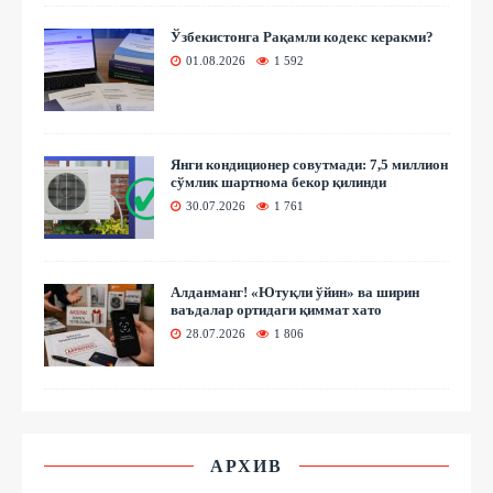
Ўзбекистонга Рақамли кодекс керакми?
01.08.2026
1 592
Янги кондиционер совутмади: 7,5 миллион
сўмлик шартнома бекор қилинди
30.07.2026
1 761
Алданманг! «Ютуқли ўйин» ва ширин
ваъдалар ортидаги қиммат хато
28.07.2026
1 806
АРХИВ