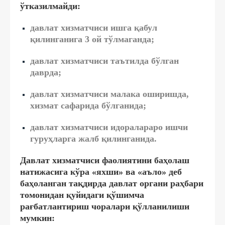
ўтказилмайди:
давлат хизматчиси ишга қабул
қилинганига 3 ой тўлмаганда;
давлат хизматчиси таътилда бўлган
даврда;
давлат хизматчиси малака оширишда,
хизмат сафарида бўлганида;
давлат хизматчиси идоралараро ишчи
гуруҳларга жалб қилинганида.
Давлат хизматчиси фаолиятини баҳолаш
натижасига кўра «яхши» ва «аъло» деб
баҳоланган тақдирда давлат органи раҳбари
томонидан қуйидаги қўшимча
рағбатлантириш чоралари қўлланилиши
мумкин: