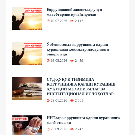
Коррупциявий жиноятлар учун
жавобгарлик кучайтирилди
02.07.2026
2 112
Ўзбекистонда коррупцияга қарши
курашишда ҳокимлар масъулияти
оширилади
06.05.2026
2 459
СУД-ҲУҚУҚ ТИЗИМИДА
КОРРУПЦИЯГА ҚАРШИ КУРАШИШ:
ҲУҚУҚИЙ МЕХАНИЗМЛАР ВА
ИНСТИТУЦИОНАЛ ИСЛОҲОТЛАР
29.01.2026
2 561
ННТлар коррупцияга қарши курашишга
жалб этилади
26.09.2025
2 242