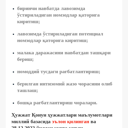
биринчи навбатда лавозимда
ўстириладиган номзодлар қаторига
киритиш;
лавозимда ўстириладиган потенциал
номзодлар қаторига киритиш;
малака даражасини навбатдан ташқари
бериш;
номоддий тусдаги рағбатлантириш;
берилган интизомий жазо чорасини олиб
ташлаш;
бошқа рағбатлантириш чоралари.
Ҳужжат Қонун ҳужжатлари маълумотлари
миллий базасида
эълон қилинган
ва
28.12.2022 йилдан кучга кирди.