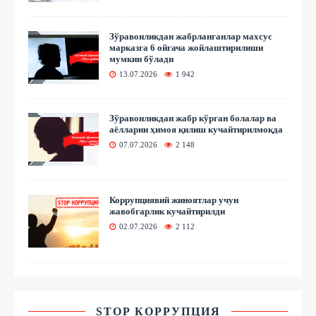
Зўравонликдан жабрланганлар махсус
марказга 6 ойгача жойлаштирилиши
мумкин бўлади
13.07.2026
1 942
Зўравонликдан жабр кўрган болалар ва
аёлларни ҳимоя қилиш кучайтирилмоқда
07.07.2026
2 148
Коррупциявий жиноятлар учун
жавобгарлик кучайтирилди
02.07.2026
2 112
STOP КОРРУПЦИЯ