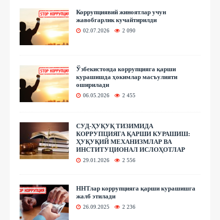
Коррупциявий жиноятлар учун
жавобгарлик кучайтирилди
02.07.2026
2 090
Ўзбекистонда коррупцияга қарши
курашишда ҳокимлар масъулияти
оширилади
06.05.2026
2 455
СУД-ҲУҚУҚ ТИЗИМИДА
КОРРУПЦИЯГА ҚАРШИ КУРАШИШ:
ҲУҚУҚИЙ МЕХАНИЗМЛАР ВА
ИНСТИТУЦИОНАЛ ИСЛОҲОТЛАР
29.01.2026
2 556
ННТлар коррупцияга қарши курашишга
жалб этилади
26.09.2025
2 236