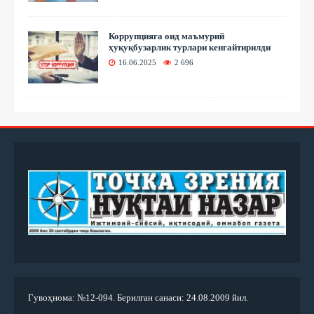
Коррупцияга оид маъмурий
ҳуқуқбузарлик турлари кенгайтирилди
16.06.2025
2 696
Гувоҳнома: №12-094. Берилган санаси: 24.08.2009 йил.