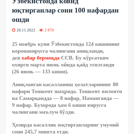
Ўзбекистонда ковид
юқтирганлар сони 100 нафардан
ошди
26.11.2022
2 878
25 ноябрь куни Ўзбекистонда 124 кишининг
коронавирусга чалингани аниқланди,
дея
хабар бермоқда
ССВ. Бу кўрсаткич
охирги марта июнь ойида қайд этилганди
(26 июнь — 133 киши).
Аниқланган касалланиш ҳолатларининг 80
нафари Тошкент шаҳрида. Тошкент вилояти
ва Самарқандда — 8 нафар, Наманганда —
9 нафар. Бухорода ҳам 6 киши вирусга
чалингани маълум бўлди.
Ҳозирда касаллик юқтирганларинг умумий
сони 245,7 мингга етди.