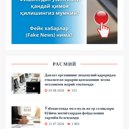
РАСМИЙ
Давлат органининг ноқонуний қароридан
етказилган зарарни қоплашнинг ягона
механизми жорий этилмоқда
03.08.2026
553
Ўзбекистонда мол-мулк ва ер солиқлари
бўйича имтиёзлардан фойдаланиш
тартиби белгиланди
21.07.2026
1 863