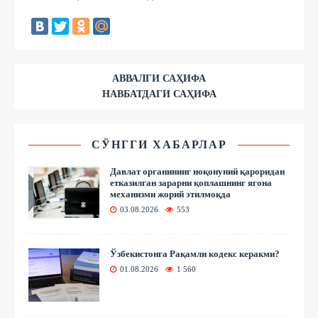
АВВАЛГИ САҲИФА
НАВБАТДАГИ САҲИФА
СЎНГГИ ХАБАРЛАР
Давлат органининг ноқонуний қароридан
етказилган зарарни қоплашнинг ягона
механизми жорий этилмоқда
03.08.2026
553
Ўзбекистонга Рақамли кодекс керакми?
01.08.2026
1 560