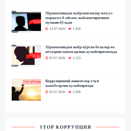
Зўравонликдан жабрланганлар махсус
марказга 6 ойгача жойлаштирилиши
мумкин бўлади
13.07.2026
1 920
Зўравонликдан жабр кўрган болалар ва
аёлларни ҳимоя қилиш кучайтирилмоқда
07.07.2026
2 123
Коррупциявий жиноятлар учун
жавобгарлик кучайтирилди
02.07.2026
2 090
STOP КОРРУПЦИЯ