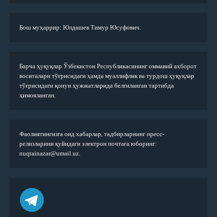
Бош муҳаррир: Юлдашев Тимур Юсуфович.
Барча ҳуқуқлар Ўзбекистон Республикасининг оммавий ахборот
воситалари тўғрисидаги ҳамда муаллифлик ва турдош ҳуқуқлар
тўғрисидаги қонун ҳужжатларида белгиланган тартибда
ҳимояланган.
Фаолиятингизга оид хабарлар, тадбирларнинг пресс-
релизларини қуйидаги электрон почтага юборинг:
nuqtainazar@umail.uz.