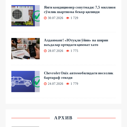
Янги кондиционер совутмади: 7,5 миллион
сўмлик шартнома бекор қилинди
30.07.2026
1 729
Алданманг! «Ютуқли ўйин» ва ширин
ваъдалар ортидаги қиммат хато
28.07.2026
1 775
Chevrolet Onix автомобилидаги носозлик
бартараф этилди
24.07.2026
1 779
АРХИВ