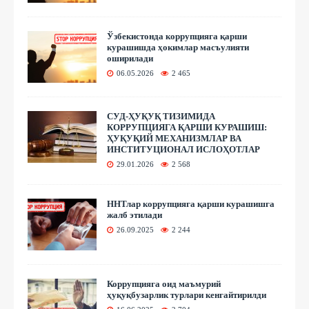
Ўзбекистонда коррупцияга қарши
курашишда ҳокимлар масъулияти
оширилади
06.05.2026
2 465
СУД-ҲУҚУҚ ТИЗИМИДА
КОРРУПЦИЯГА ҚАРШИ КУРАШИШ:
ҲУҚУҚИЙ МЕХАНИЗМЛАР ВА
ИНСТИТУЦИОНАЛ ИСЛОҲОТЛАР
29.01.2026
2 568
ННТлар коррупцияга қарши курашишга
жалб этилади
26.09.2025
2 244
Коррупцияга оид маъмурий
ҳуқуқбузарлик турлари кенгайтирилди