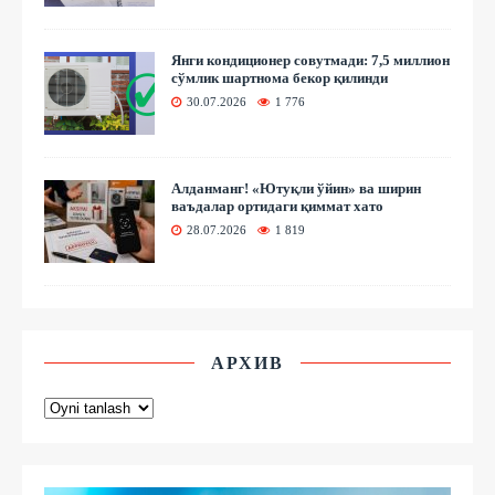
Янги кондиционер совутмади: 7,5 миллион
сўмлик шартнома бекор қилинди
30.07.2026
1 776
Алданманг! «Ютуқли ўйин» ва ширин
ваъдалар ортидаги қиммат хато
28.07.2026
1 819
АРХИВ