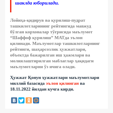
шаклда юборилади.
Лойиҳа-қидирув ва қурилиш-пудрат
ташкилотларининг рейтингида мавжуд
бўлган корхоналар тўғрисида маълумот
“Шаффоф қурилиш” МАТда эълон
қилинади. Маълумотлар ташкилотларнинг
рейтинги, шаҳарсозлик ҳужжатлари,
объектда бажарилган иш ҳажмлари ва
молиялаштирилган маблағлар ҳақидаги
маълумотларни ўз ичига олади.
Ҳужжат Қонун ҳужжатлари маълумотлари
миллий базасида
эълон қилинган
ва
18.11.2022 йилдан кучга кирди.