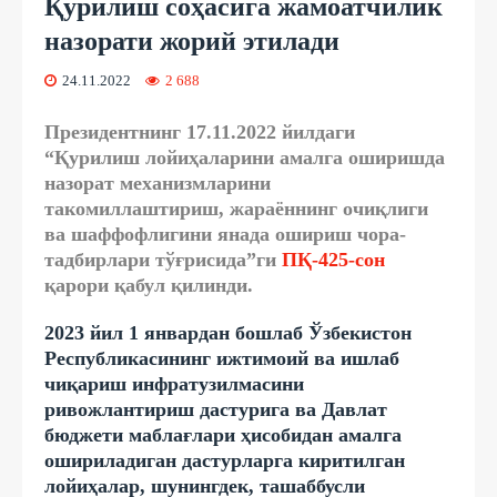
Қурилиш соҳасига жамоатчилик
назорати жорий этилади
24.11.2022
2 688
Президентнинг 17.11.2022 йилдаги
“Қурилиш лойиҳаларини амалга оширишда
назорат механизмларини
такомиллаштириш, жараённинг очиқлиги
ва шаффофлигини янада ошириш чора-
тадбирлари тўғрисида”ги
ПҚ-425
-сон
қарори қабул қилинди.
2023 йил 1 январдан бошлаб Ўзбекистон
Республикасининг ижтимоий ва ишлаб
чиқариш инфратузилмасини
ривожлантириш дастурига ва Давлат
бюджети маблағлари ҳисобидан амалга
ошириладиган дастурларга киритилган
лойиҳалар, шунингдек, ташаббусли