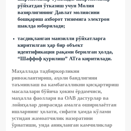
рўйхатдан ўтказиш учун Молия
вазирлигининг Давлат молиясини
бошқариш ахборот тизимига электрон
шаклда юборилади;
тасдиқланган манзилли рўйхатларга
киритилган ҳар бир объект
идентификация рақами берилган ҳолда,
“Шаффоф қурилиш” АТга киритилади.
Маҳаллада тадбиркорликни
ривожлантириш, аҳоли бандлигини
таъминлаш ва камбағалликни қисқартириш
масалалари бўйича ҳоким ёрдамчиси,
маҳалла фаоллари ва ОАВ дастурлар ва
лойиҳалар доирасида амалга оширилаётган
ишларнинг ҳолати, сифати ҳамда кўлами
устидан жамоатчилик назоратини
ўрнатиши, унда аниқланган камчиликлар