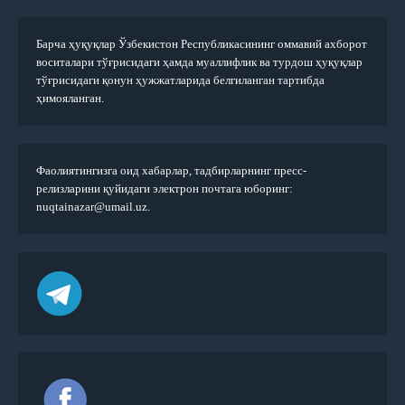
Барча ҳуқуқлар Ўзбекистон Республикасининг оммавий ахборот
воситалари тўғрисидаги ҳамда муаллифлик ва турдош ҳуқуқлар
тўғрисидаги қонун ҳужжатларида белгиланган тартибда
ҳимояланган.
Фаолиятингизга оид хабарлар, тадбирларнинг пресс-
релизларини қуйидаги электрон почтага юборинг:
nuqtainazar@umail.uz.