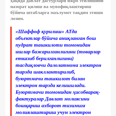
ҳақида давлат дастурлари ижро этилишини
назорат қилиш ва мувофиқлаштириш
бўйича штабларга маълумот тақдим этиши
лозим.
«Шаффоф қурилиш» АТда
объектлар бўйича аниқланган бош
пудрат ташкилоти томонидан
ишлар бажарилганлигини (товарлар
етказиб берилганлигини)
тасдиқловчи далолатнома электрон
тарзда шакллантирилиб,
буюртмачи ташкилот билан
электрон тарзда келишилади.
Буюртмачи томонидан ҳисобварақ-
фактуралар Давлат молиясини
бошқариш ахборот тизимига
молиялаштириш учун электрон