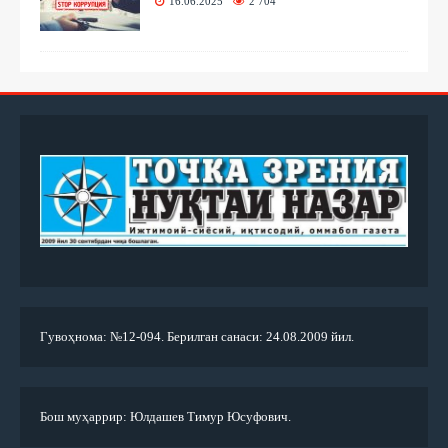
16.06.2025
2 704
Гувоҳнома: №12-094. Берилган санаси: 24.08.2009 йил.
Бош муҳаррир: Юлдашев Тимур Юсуфович.