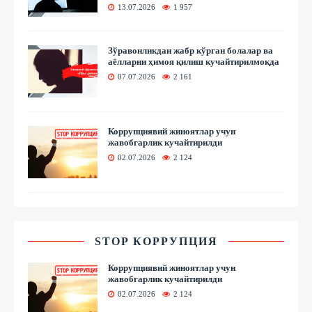
13.07.2026
1 957
Зўравонликдан жабр кўрган болалар ва
аёлларни ҳимоя қилиш кучайтирилмоқда
07.07.2026
2 161
Коррупциявий жиноятлар учун
жавобгарлик кучайтирилди
02.07.2026
2 124
STOP КОРРУПЦИЯ
Коррупциявий жиноятлар учун
жавобгарлик кучайтирилди
02.07.2026
2 124