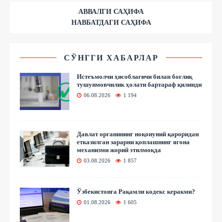
АВВАЛГИ САҲИФА
НАВБАТДАГИ САҲИФА
СЎНГГИ ХАБАРЛАР
Истеъмолчи ҳисоблагичи билан боғлиқ
тушунмовчилик ҳолати бартараф қилинди
06.08.2026
1 194
Давлат органининг ноқонуний қароридан
етказилган зарарни қоплашнинг ягона
механизми жорий этилмоқда
03.08.2026
1 857
Ўзбекистонга Рақамли кодекс керакми?
01.08.2026
1 605