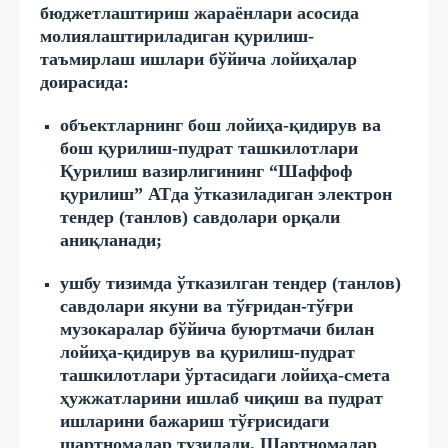
бюджетлаштириш жараёнлари асосида
молиялаштириладиган қурилиш-
таъмирлаш ишлари бўйича лойиҳалар
доирасида:
объектларнинг бош лойиҳа-қидирув ва
бош қурилиш-пудрат ташкилотлари
Қурилиш вазирлигининг “Шаффоф
қурилиш” АТда ўтказиладиган электрон
тендер (танлов) савдолари орқали
аниқланади;
ушбу тизимда ўтказилган тендер (танлов)
савдолари якуни ва тўғридан-тўғри
музокаралар бўйича буюртмачи билан
лойиҳа-қидирув ва қурилиш-пудрат
ташкилотлари ўртасидаги лойиҳа-смета
ҳужжатларини ишлаб чиқиш ва пудрат
ишларини бажариш тўғрисидаги
шартномалар тузилади. Шартномалар