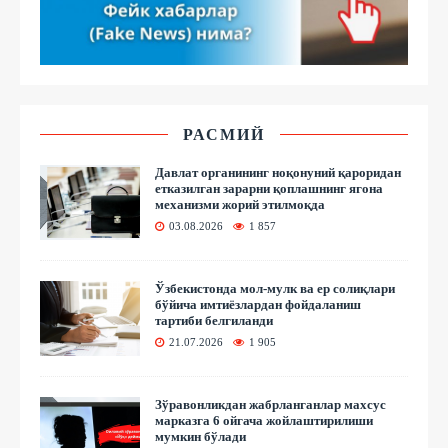
РАСМИЙ
Давлат органининг ноқонуний қароридан
етказилган зарарни қоплашнинг ягона
механизми жорий этилмоқда
03.08.2026
1 857
Ўзбекистонда мол-мулк ва ер солиқлари
бўйича имтиёзлардан фойдаланиш
тартиби белгиланди
21.07.2026
1 905
Зўравонликдан жабрланганлар махсус
марказга 6 ойгача жойлаштирилиши
мумкин бўлади