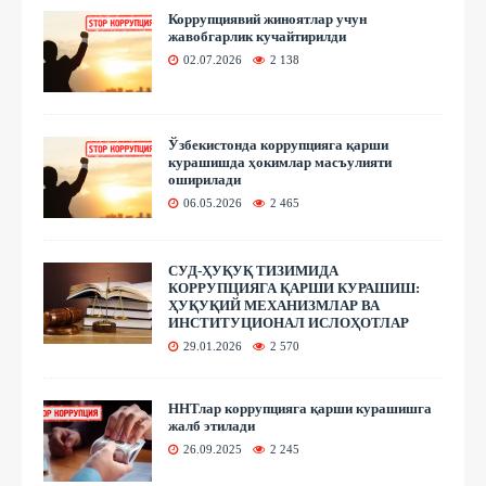
Коррупциявий жиноятлар учун
жавобгарлик кучайтирилди
02.07.2026
2 138
Ўзбекистонда коррупцияга қарши
курашишда ҳокимлар масъулияти
оширилади
06.05.2026
2 465
СУД-ҲУҚУҚ ТИЗИМИДА
КОРРУПЦИЯГА ҚАРШИ КУРАШИШ:
ҲУҚУҚИЙ МЕХАНИЗМЛАР ВА
ИНСТИТУЦИОНАЛ ИСЛОҲОТЛАР
29.01.2026
2 570
ННТлар коррупцияга қарши курашишга
жалб этилади
26.09.2025
2 245