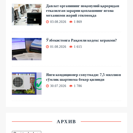
Давлат органининг ноқонуний қароридан
етказилган зарарни қоплашнинг ягона
механизми жорий этилмоқда
03.08.2026
1 869
Ўзбекистонга Рақамли кодекс керакми?
01.08.2026
1 615
Янги кондиционер совутмади: 7,5 миллион
сўмлик шартнома бекор қилинди
30.07.2026
1 786
АРХИВ