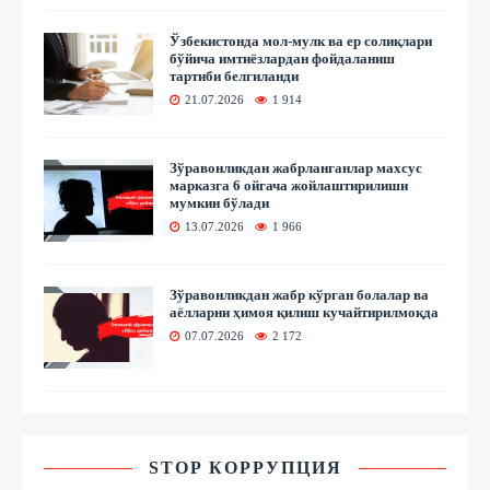
Ўзбекистонда мол-мулк ва ер солиқлари
бўйича имтиёзлардан фойдаланиш
тартиби белгиланди
21.07.2026
1 914
Зўравонликдан жабрланганлар махсус
марказга 6 ойгача жойлаштирилиши
мумкин бўлади
13.07.2026
1 966
Зўравонликдан жабр кўрган болалар ва
аёлларни ҳимоя қилиш кучайтирилмоқда
07.07.2026
2 172
STOP КОРРУПЦИЯ