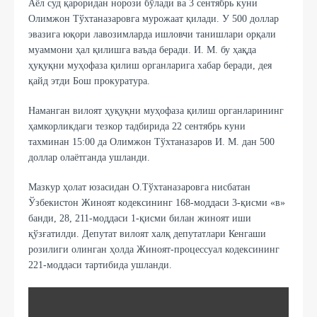
Аёл суд қароридан норози бўлади ва 3 сентябрь куни
Олимжон Тўхтаназаровга мурожаат қилади. У 500 доллар
эвазига юқори лавозимларда ишловчи танишлари орқали
муаммони ҳал қилишга ваъда беради. И. М. бу ҳақда
ҳуқуқни муҳофаза қилиш органларига хабар беради, дея
қайд этди Бош прокуратура.
Наманган вилоят ҳуқуқни муҳофаза қилиш органларининг
ҳамкорликдаги тезкор тадбирида 22 сентябрь куни
тахминан 15:00 да Олимжон Тўхтаназаров И. М. дан 500
доллар олаётганда ушланди.
Мазкур ҳолат юзасидан О.Тўхтаназаровга нисбатан
Ўзбекистон Жиноят кодексининг 168-моддаси 3-қисми «в»
банди, 28, 211-моддаси 1-қисми билан жиноят иши
қўзғатилди. Депутат вилоят халқ депутатлари Кенгаши
розилиги олинган ҳолда Жиноят-процессуал кодексининг
221-моддаси тартибида ушланди.