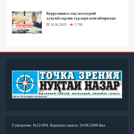
Коррупцияга оид маъмурий
ҳуқуқбузарлик турлари кенгайтирилди
16.06.2025
2 706
Гувоҳнома: №12-094. Берилган санаси: 24.08.2009 йил.