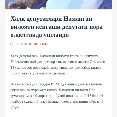
Халқ депутатлари Наманган
вилояти кенгаши депутати пора
олаётганда ушланди
02.10.2018
3 186
Халқ депутатлари Наманган вилояти кенгаши депутати,
Ўзбекистон либерал демократик партияси аъзоси Олимжон
Тўхтаназаров пора олаётганда ушланди, дея хабар қилди
Бош прокуратура матбуот хизмати.
20 сентябрь куни фуқаро И. М. ҳуқуқни муҳофаза қилиш
органларига мурожаат қилиб, Наманган вилояти Поп
туманида мактаб директори бўлиб ишлагани, 2017 йил 14
ноябрда судланиб, вазифасидан озод этилганини кўрсатиб
ўтади.