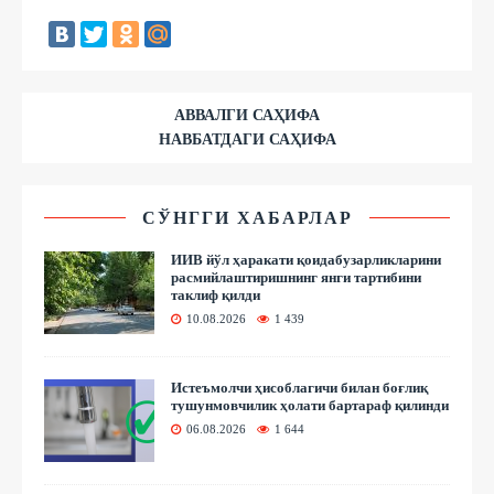
АВВАЛГИ САҲИФА
НАВБАТДАГИ САҲИФА
СЎНГГИ ХАБАРЛАР
ИИВ йўл ҳаракати қоидабузарликларини
расмийлаштиришнинг янги тартибини
таклиф қилди
10.08.2026
1 439
Истеъмолчи ҳисоблагичи билан боғлиқ
тушунмовчилик ҳолати бартараф қилинди
06.08.2026
1 644