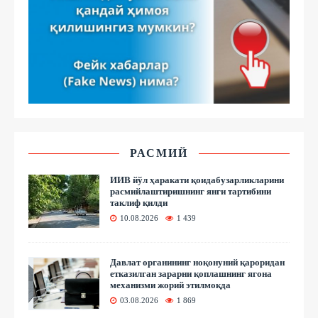
РАСМИЙ
ИИВ йўл ҳаракати қоидабузарликларини
расмийлаштиришнинг янги тартибини
таклиф қилди
10.08.2026
1 439
Давлат органининг ноқонуний қароридан
етказилган зарарни қоплашнинг ягона
механизми жорий этилмоқда
03.08.2026
1 869