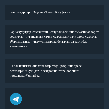
Бош муҳаррир: Юлдашев Тимур Юсуфович.
Барча ҳуқуқлар Ўзбекистон Республикасининг оммавий ахборот
воситалари тўғрисидаги ҳамда муаллифлик ва турдош ҳуқуқлар
тўғрисидаги қонун ҳужжатларида белгиланган тартибда
ҳимояланган.
Фаолиятингизга оид хабарлар, тадбирларнинг пресс-
релизларини қуйидаги электрон почтага юборинг:
nuqtainazar@umail.uz.