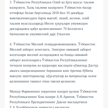
3. Ўзбекистон Республикаси Олий ва ўрта махсус таълим
вазирлиги, Халқ таълими вазирлиги Ўзбекистон ёшлар
иттифоқи билан биргаликда 2018 йил 10 декабрда
мамлакатимиздаги барча мактаб, лицей, коллеж, олий
таълим муассасаларида Инсон ҳуқуқлари умумжаҳон
декларацияси қабул қилинганининг 70 йиллигига
бағишланган умуммиллий дарс ўтказсин.
4. Ўзбекистон Миллий телерадиокомпанияси, Ўзбекистон
Миллий ахборот агентлиги, Электрон оммавий ахборот
воситалари миллий ассоциацияси ва бошқа оммавий
ахборот воситаларига Ўзбекистон Республикасининг
тегишли вазирлик ва идоралари маслаҳати кўмагида Дастур
амалга оширилишининг боришини кенг ёритиш бўйича
мавзули эшиттиришлар, кўрсатувлар ва материаллар эълон
қилинишини ташкил этиш тавсия қилинсин.
Мазкур Фармоннинг ижросини назорат қилиш Ўзбекистон
Республикасининг Бош вазири А.Н.Арипов, Ўзбекистон
Республикаси Президентининг Давлат маслаҳатчиси
Т.А.Худайбергенов зиммасига юклансин.