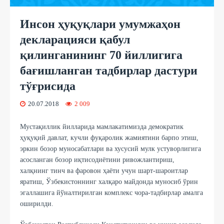
Инсон ҳуқуқлари умумжаҳон
декларацияси қабул
қилинганининг 70 йиллигига
бағишланган тадбирлар дастури
тўғрисида
20.07.2018
2 009
Мустақиллик йилларида мамлакатимизда демократик
ҳуқуқий давлат, кучли фуқаролик жамиятини барпо этиш,
эркин бозор муносабатлари ва хусусий мулк устуворлигига
асосланган бозор иқтисодиётини ривожлантириш,
халқнинг тинч ва фаровон ҳаёти учун шарт-шароитлар
яратиш, Ўзбекистоннинг халқаро майдонда муносиб ўрин
эгаллашига йўналтирилган комплекс чора-тадбирлар амалга
оширилди.