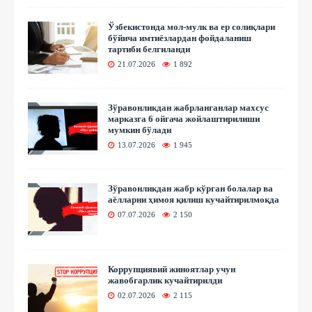
Ўзбекистонда мол-мулк ва ер солиқлари
бўйича имтиёзлардан фойдаланиш
тартиби белгиланди
21.07.2026
1 892
Зўравонликдан жабрланганлар махсус
марказга 6 ойгача жойлаштирилиши
мумкин бўлади
13.07.2026
1 945
Зўравонликдан жабр кўрган болалар ва
аёлларни ҳимоя қилиш кучайтирилмоқда
07.07.2026
2 150
Коррупциявий жиноятлар учун
жавобгарлик кучайтирилди
02.07.2026
2 115