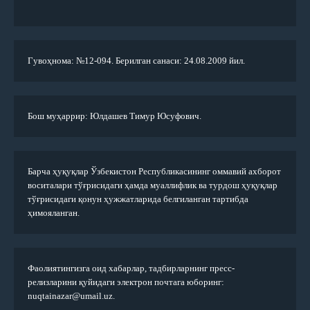
Гувоҳнома: №12-094. Берилган санаси: 24.08.2009 йил.
Бош муҳаррир: Юлдашев Тимур Юсуфович.
Барча ҳуқуқлар Ўзбекистон Республикасининг оммавий ахборот
воситалари тўғрисидаги ҳамда муаллифлик ва турдош ҳуқуқлар
тўғрисидаги қонун ҳужжатларида белгиланган тартибда
ҳимояланган.
Фаолиятингизга оид хабарлар, тадбирларнинг пресс-
релизларини қуйидаги электрон почтага юборинг:
nuqtainazar@umail.uz.