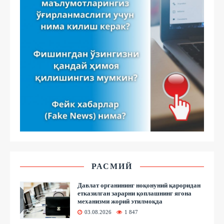
РАСМИЙ
Давлат органининг ноқонуний қароридан
етказилган зарарни қоплашнинг ягона
механизми жорий этилмоқда
03.08.2026
1 847