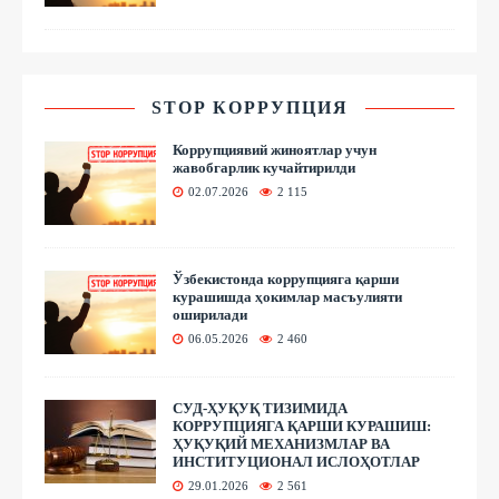
STOP КОРРУПЦИЯ
Коррупциявий жиноятлар учун
жавобгарлик кучайтирилди
02.07.2026
2 115
Ўзбекистонда коррупцияга қарши
курашишда ҳокимлар масъулияти
оширилади
06.05.2026
2 460
СУД-ҲУҚУҚ ТИЗИМИДА
КОРРУПЦИЯГА ҚАРШИ КУРАШИШ:
ҲУҚУҚИЙ МЕХАНИЗМЛАР ВА
ИНСТИТУЦИОНАЛ ИСЛОҲОТЛАР
29.01.2026
2 561