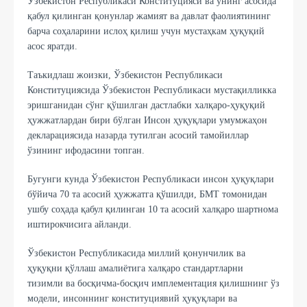
Ўзбекистон Республикаси Конституцияси ва унинг асосида
қабул қилинган қонунлар жамият ва давлат фаолиятининг
барча соҳаларини ислоҳ қилиш учун мустаҳкам ҳуқуқий
асос яратди.
Таъкидлаш жоизки, Ўзбекистон Республикаси
Конституциясида Ўзбекистон Республикаси мустақилликка
эришганидан сўнг қўшилган дастлабки халқаро-ҳуқуқий
ҳужжатлардан бири бўлган Инсон ҳуқуқлари умумжаҳон
декларациясида назарда тутилган асосий тамойиллар
ўзининг ифодасини топган.
Бугунги кунда Ўзбекистон Республикаси инсон ҳуқуқлари
бўйича 70 та асосий ҳужжатга қўшилди, БМТ томонидан
ушбу соҳада қабул қилинган 10 та асосий халқаро шартнома
иштирокчисига айланди.
Ўзбекистон Республикасида миллий қонунчилик ва
ҳуқуқни қўллаш амалиётига халқаро стандартларни
тизимли ва босқичма-босқич имплементация қилишнинг ўз
модели, инсоннинг конституциявий ҳуқуқлари ва