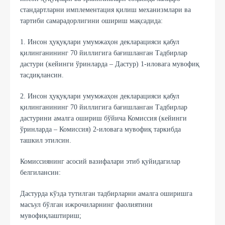
стандартларни имплементация қилиш механизмлари ва
тартиби самарадорлигини ошириш мақсадида:
1. Инсон ҳуқуқлари умумжаҳон декларацияси қабул
қилинганининг 70 йиллигига бағишланган Тадбирлар
дастури (кейинги ўринларда – Дастур) 1-иловага мувофиқ
тасдиқлансин.
2. Инсон ҳуқуқлари умумжаҳон декларацияси қабул
қилинганининг 70 йиллигига бағишланган Тадбирлар
дастурини амалга ошириш бўйича Комиссия (кейинги
ўринларда – Комиссия) 2-иловага мувофиқ таркибда
ташкил этилсин.
Комиссиянинг асосий вазифалари этиб қуйидагилар
белгилансин:
Дастурда кўзда тутилган тадбирларни амалга оширишга
масъул бўлган ижрочиларнинг фаолиятини
мувофиқлаштириш;