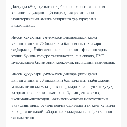
Дастурда кўзда тутилган тадбирлар ижросини ташкил
қилишга ва уларнинг ўз вақтида ижро этилиши
мониторингини амалга оширишга ҳар тарафлама
кўмаклашиш;
Инсон ҳуқуқлари умумжаҳон декларацияси қабул
қилинганининг 70 йиллигига бағишланган халқаро
тадбирларда Ўзбекистон вакилларининг фаол иштирок
этиши бўйича халқаро ташкилотлар, энг аввало, БМТ
муассасалари билан яқин ҳамкорлик қилишини таъминлаш;
Инсон ҳуқуқлари умумжаҳон декларацияси қабул
қилинганининг 70 йиллигига бағишланган тадбирларни,
мамлакатимизда мақсади ва шартлари инсон, унинг ҳуқуқ
ва эркинликларини таъминлаш бўлган демократик,
ижтимоий-иқтисодий, ижтимоий-сиёсий ислоҳотларни
чуқурлаштириш бўйича амалга оширилаётган кенг кўламли
ишларни оммавий ахборот воситаларида кенг ёритилишини
ташкил этиш.