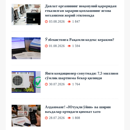
Давлат органининг ноқонуний қароридан
етказилган зарарни қоплашнинг ягона
механизми жорий этилмоқда
03.08.2026
1 847
Ўзбекистонга Рақамли кодекс керакми?
01.08.2026
1 594
Янги кондиционер совутмади: 7,5 миллион
сўмлик шартнома бекор қилинди
30.07.2026
1 764
Алданманг! «Ютуқли ўйин» ва ширин
ваъдалар ортидаги қиммат хато
28.07.2026
1 808