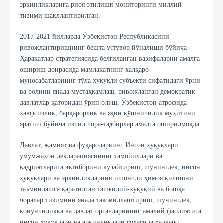
эркинликларига риоя этилиши мониторинги миллий
тизими шакллантирилган.
2017-2021 йилларда Ўзбекистон Республикасини
ривожлантиришнинг бешта устувор йўналиши бўйича
Ҳаракатлар стратегиясида белгиланган вазифаларни амалга
ошириш доирасида мамлакатнинг халқаро
муносабатларнинг тўла ҳуқуқли субъекти сифатидаги ўрни
ва ролини янада мустаҳкамлаш, ривожланган демократик
давлатлар қаторидан ўрин олиш, Ўзбекистон атрофида
хавфсизлик, барқарорлик ва яқин қўшничилик муҳитини
яратиш бўйича изчил чора-тадбирлар амалга оширилмоқда.
Давлат, жамият ва фуқароларнинг Инсон ҳуқуқлари
умумжаҳон декларациясининг тамойиллари ва
қадриятларига эътиборини кучайтириш, шунингдек, инсон
ҳуқуқлари ва эркинликларини ишончли ҳимоя қилишни
таъминлашга қаратилган ташкилий-ҳуқуқий ва бошқа
чоралар тизимини янада такомиллаштириш, шунингдек,
қонунчиликка ва давлат органларининг амалий фаолиятига
инсон ҳуқуқлари ва эркинликлари соҳасида халқаро