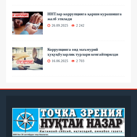
ННТлар коррупцияга қарши курашишга
жалб этилади
26.09.2025
2 242
Коррупцияга оид маъмурий
ҳуқуқбузарлик турлари кенгайтирилди
16.06.2025
2 703