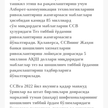
ташкил этиш ва рақамлаштириш учун
Ахборот-коммуникация технологияларини
ривожлантириш жамғармаси маблағлари
ҳисобидан камида
85 миллиард
сўм
миқдордаги маблағларни ССВ
ҳузуридаги Тез тиббий ёрдамни
ривожлантириш жамғармасига
йўналтиради. Қолаверса, ССВнинг Жаҳон
банки шошилинч хизматларни
ривожлантириш лойиҳаси доирасида
5
миллион АҚШ доллари
миқдоридаги
маблағлар тез ва шошилинч тиббий ёрдамни
рақамлаштириш тадбирларига
йўналтирилади.
ССВга 2022 йил якунига қадар мавжуд
ўринлар ва штат бирликлари доирасида
марказий туман (шаҳар) шифохоналарининг
шошилинч тиббий ёрдам бўлимларидаги