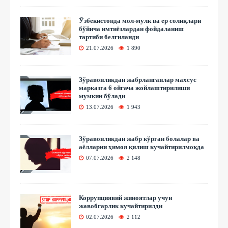
Ўзбекистонда мол-мулк ва ер солиқлари
бўйича имтиёзлардан фойдаланиш
тартиби белгиланди
21.07.2026
1 890
Зўравонликдан жабрланганлар махсус
марказга 6 ойгача жойлаштирилиши
мумкин бўлади
13.07.2026
1 943
Зўравонликдан жабр кўрган болалар ва
аёлларни ҳимоя қилиш кучайтирилмоқда
07.07.2026
2 148
Коррупциявий жиноятлар учун
жавобгарлик кучайтирилди
02.07.2026
2 112