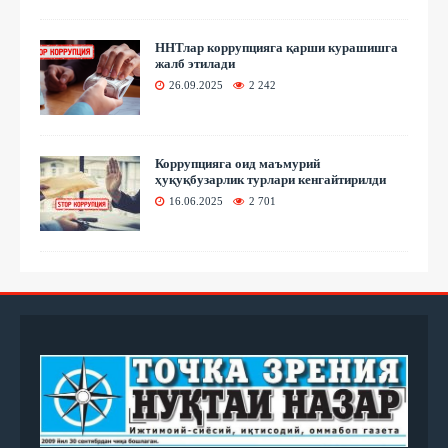
ННТлар коррупцияга қарши курашишга
жалб этилади
26.09.2025
2 242
Коррупцияга оид маъмурий
ҳуқуқбузарлик турлари кенгайтирилди
16.06.2025
2 701