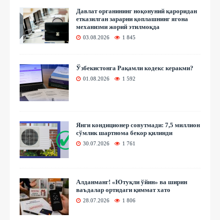
Давлат органининг ноқонуний қароридан
етказилган зарарни қоплашнинг ягона
механизми жорий этилмоқда
03.08.2026
1 845
Ўзбекистонга Рақамли кодекс керакми?
01.08.2026
1 592
Янги кондиционер совутмади: 7,5 миллион
сўмлик шартнома бекор қилинди
30.07.2026
1 761
Алданманг! «Ютуқли ўйин» ва ширин
ваъдалар ортидаги қиммат хато
28.07.2026
1 806