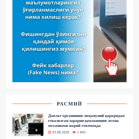
РАСМИЙ
Давлат органининг ноқонуний қароридан
етказилган зарарни қоплашнинг ягона
механизми жорий этилмоқда
03.08.2026
1 845