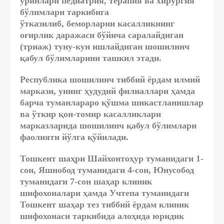
ўринлари педиатрия, терапия ва хирургия
бўлимлари таркибига
ўтказилиб,
беморларни касалликнинг
оғирлик даражаси бўйича саралайдиган
(триаж) туну-кун ишлайдиган шошилинч
қабул бўлимларини
ташкил этади.
Республика шошилинч тиббий ёрдам илмий
маркази, унинг ҳудудий филиаллари ҳамда
барча туманлараро қўшма шикастланишлар
ва ўткир қон-томир касалликлари
марказларида
шошилинч қабул бўлимлари
фаолияти йўлга қўйилади
.
Тошкент шаҳри Шайхонтоҳур туманидаги 1-
сон, Яшнобод туманидаги 4-сон, Юнусобод
туманидаги 7-сон шаҳар клиник
шифохоналари ҳамда Учтепа туманидаги
Тошкент шаҳар тез тиббий ёрдам клиник
шифохонаси таркибида алоҳида юридик