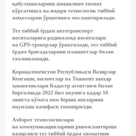
қабулхоналарини шошилинч хизмат
кўрсатишга ва юқори технологик тиббий
жиҳозларни ўрнатишга мослаштирилади.
Тез тиббий ёрдам автотранспорт
воситаларига радиоалоқа воситалари
ва GPS-трекерлар ўрнатилади, тез тиббий
ёрдам бригадаларини планшетлар билан
таъминланади.
Қорақалпоғистон Республикаси Вазирлар
Кенгаши, вилоятлар ва Тошкент шаҳар
ҳокимликлари Кадастр агентлиги билан
биргаликда 2022 йил якунига қадар
10
мингта кўчага ном бериш ишларини
якунлаш вазифаси топширилди.
Ахборот технологиялари
ва коммуникацияларини ривожлантириш
вазирлиги тез тиббий ёрдам хизматини