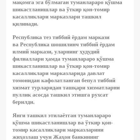
мақомга эга бўлмаган
туманлараро қўшма
шикастланишлар ва ўткир қон-томир
касалликлари марказлари ташкил
қилинади
.
Республика тез тиббий ёрдам маркази
ва Республика шошилинч тиббий ёрдам
илмий маркази, уларнинг ҳудудий
филиаллари ҳамда туманлараро қўшма
шикастланишлар ва ўткир қон-томир
касалликлари марказларида давлат
томонидан кафолатланган бепул тиббий
хизмат турларидан ташқари хизматларни
пуллик асосда ташкил этишга рухсат
берилди.
Янги ташкил этилаётган туманлараро
қўшма шикастланишлар ва ўткир қон-
томир касалликлари марказларини
жиҳозлаш учун Жаҳон банкининг