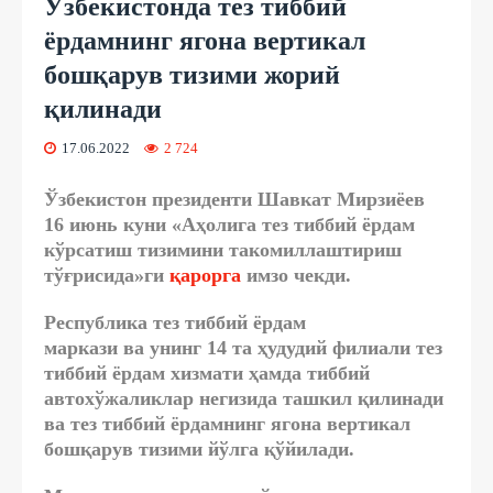
Ўзбекистонда тез тиббий
ёрдамнинг ягона вертикал
бошқарув тизими жорий
қилинади
17.06.2022
2 724
Ўзбекистон президенти Шавкат Мирзиёев
16 июнь куни «Аҳолига тез тиббий ёрдам
кўрсатиш тизимини такомиллаштириш
тўғрисида»ги
қарорга
имзо чекди.
Республика тез тиббий ёрдам
маркази
ва унинг 14 та ҳудудий филиали тез
тиббий ёрдам хизмати ҳамда тиббий
автохўжаликлар негизида ташкил қилинади
ва тез тиббий ёрдамнинг
ягона вертикал
бошқарув тизими
йўлга қўйилади.