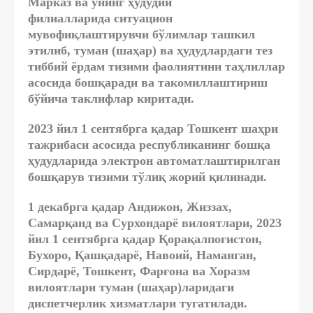
Марказ ва унинг ҳудудий
филиалларида
ситуацион
мувофиқлаштирувчи бўлимлар
ташкил
этилиб, туман (шаҳар) ва ҳудудлардаги тез
тиббий ёрдам тизими фаолиятини таҳлиллар
асосида бошқаради ва такомиллаштириш
бўйича таклифлар киритади.
2023 йил 1 сентябрга қадар Тошкент шаҳри
тажрибаси асосида республиканинг бошқа
ҳудудларида
электрон автоматлаштирилган
бошқарув тизими
тўлиқ жорий қилинади.
1 декабрга қадар Андижон, Жиззах,
Самарқанд ва Сурхондарё вилоятлари, 2023
йил 1 сентябрга қадар Қорақалпоғистон,
Бухоро, Қашқадарё, Навоий, Наманган,
Сирдарё, Тошкент, Фарғона ва Хоразм
вилоятлари туман (шаҳар)ларидаги
диспетчерлик хизматлари тугатилади.