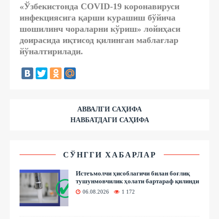
«Ўзбекистонда COVID-19 коронавируси
инфекциясига қарши курашиш бўйича
шошилинч чораларни кўриш» лойиҳаси
доирасида иқтисод қилинган маблағлар
йўналтирилади.
АВВАЛГИ САҲИФА
НАВБАТДАГИ САҲИФА
СЎНГГИ ХАБАРЛАР
Истеъмолчи ҳисоблагичи билан боғлиқ
тушунмовчилик ҳолати бартараф қилинди
06.08.2026
1 172