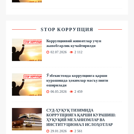
STOP КОРРУПЦИЯ
Коррупциявий жиноятлар учун
жавобгарлик кучайтирилди
02.07.2026
2 112
Ўзбекистонда коррупцияга қарши
курашишда ҳокимлар масъулияти
оширилади
06.05.2026
2 459
СУД-ҲУҚУҚ ТИЗИМИДА
КОРРУПЦИЯГА ҚАРШИ КУРАШИШ:
ҲУҚУҚИЙ МЕХАНИЗМЛАР ВА
ИНСТИТУЦИОНАЛ ИСЛОҲОТЛАР
29.01.2026
2 561