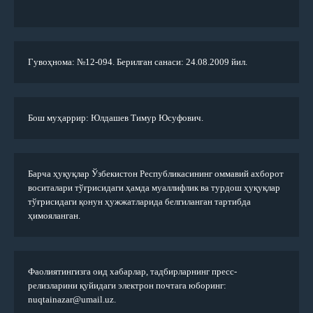
Гувоҳнома: №12-094. Берилган санаси: 24.08.2009 йил.
Бош муҳаррир: Юлдашев Тимур Юсуфович.
Барча ҳуқуқлар Ўзбекистон Республикасининг оммавий ахборот
воситалари тўғрисидаги ҳамда муаллифлик ва турдош ҳуқуқлар
тўғрисидаги қонун ҳужжатларида белгиланган тартибда
ҳимояланган.
Фаолиятингизга оид хабарлар, тадбирларнинг пресс-
релизларини қуйидаги электрон почтага юборинг:
nuqtainazar@umail.uz.