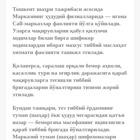
Тошкент шаҳри тажрибаси асосида
Марказнинг ҳудудий филиалларида —
ягона
Call-марказлар
фаолияти йўлга қўйилади.
Уларга чақирувларни қабул қилувчи
ходимлар билан бирга
шифокор
ходимлардан иборат
махсус тиббий маслаҳат
хизмати
фаолияти ташкил этилади.
Қолаверса, саралаш орқали бемор аҳволи,
касаллик тури ва оғирлик даражасига қараб
чақирувларга тегишли тиббий
бригадаларни йўналтириш тизими жорий
этилади.
Бундан ташқари, тез тиббий ёрдамнинг
туман (шаҳар) ёки ҳудуд чегарасидан қатъи
назар — беморгача масофанинг яқинлигига
қараб тиббий бригада йўналтирилади.
Марказий туман (шаҳар) шифохоналари