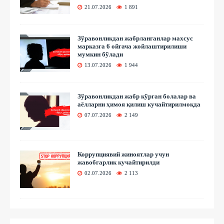
21.07.2026
1 891
Зўравонликдан жабрланганлар махсус
марказга 6 ойгача жойлаштирилиши
мумкин бўлади
13.07.2026
1 944
Зўравонликдан жабр кўрган болалар ва
аёлларни ҳимоя қилиш кучайтирилмоқда
07.07.2026
2 149
Коррупциявий жиноятлар учун
жавобгарлик кучайтирилди
02.07.2026
2 113