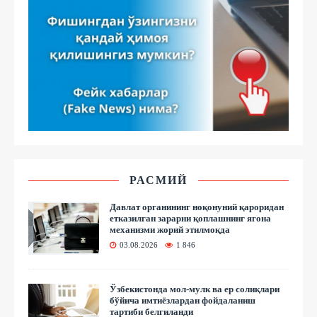
РАСМИЙ
Давлат органининг ноқонуний қароридан
етказилган зарарни қоплашнинг ягона
механизми жорий этилмоқда
03.08.2026
1 846
Ўзбекистонда мол-мулк ва ер солиқлари
бўйича имтиёзлардан фойдаланиш
тартиби белгиланди