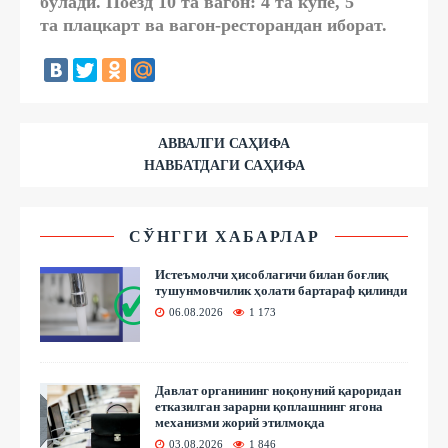
бўлади. Поезд 10 та вагон: 4 та купе, 5
та плацкарт ва вагон-ресторандан иборат.
АВВАЛГИ САҲИФА
НАВБАТДАГИ САҲИФА
СЎНГГИ ХАБАРЛАР
Истеъмолчи ҳисоблагичи билан боғлиқ
тушунмовчилик ҳолати бартараф қилинди
06.08.2026
1 173
Давлат органининг ноқонуний қароридан
етказилган зарарни қоплашнинг ягона
механизми жорий этилмоқда
03.08.2026
1 846