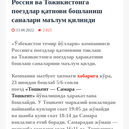
Россия ва Тожикистонга
поездлар қатнови бошланиш
саналари маълум қилинди
15.06.2022
2 625
«Ўзбекистон темир йўллари» компанияси
Россияга поездлар қатновини тиклаш
ва Тожикистонга поездлар ҳаракатини
бошлаш саналарини маълум қилди.
Компания матбуот хизмати
хабарига
кўра,
23 июндан бошлаб 5/6-сонли
поезд
«Тошкент — Самара —
Тошкент»
йўналишида ҳаракатлана
бошлайди. У Тошкент марказий вокзалидан
пайшанба кунлари соат 19:05 да жўнайди
ва шанба куни соат 18:14 да Самара
вокзалига етиб боради. Самарадан жўнаш —
якшанба кунлари соат 16:11 да, Тошкентга