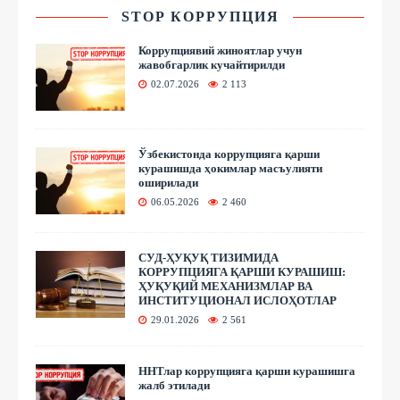
STOP КОРРУПЦИЯ
Коррупциявий жиноятлар учун
жавобгарлик кучайтирилди
02.07.2026
2 113
Ўзбекистонда коррупцияга қарши
курашишда ҳокимлар масъулияти
оширилади
06.05.2026
2 460
СУД-ҲУҚУҚ ТИЗИМИДА
КОРРУПЦИЯГА ҚАРШИ КУРАШИШ:
ҲУҚУҚИЙ МЕХАНИЗМЛАР ВА
ИНСТИТУЦИОНАЛ ИСЛОҲОТЛАР
29.01.2026
2 561
ННТлар коррупцияга қарши курашишга
жалб этилади