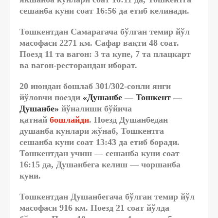
сешанба куни соат 16:56 да етиб келинади.
Тошкентдан Самарагача бўлган темир йўл
масофаси 2271 км. Сафар вақти 48 соат.
Поезд 11 та вагон: 3 та купе, 7 та плацкарт
ва вагон-ресторандан иборат.
20 июндан бошлаб 301/302-сонли янги
йўловчи поезди
«Душанбе — Тошкент —
Душанбе»
йўналиши бўйича
қатнай
бошлайди
. Поезд Душанбедан
душанба кунлари жўнаб, Тошкентга
сешанба куни соат 13:43 да етиб боради.
Тошкентдан учиш — сешанба куни соат
16:15 да, Душанбега келиш — чоршанба
куни.
Тошкентдан Душанбегача бўлган темир йўл
масофаси 916 км. Поезд 21 соат йўлда