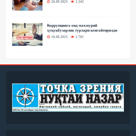
26.09.2025
2 242
Коррупцияга оид маъмурий
ҳуқуқбузарлик турлари кенгайтирилди
16.06.2025
2 701