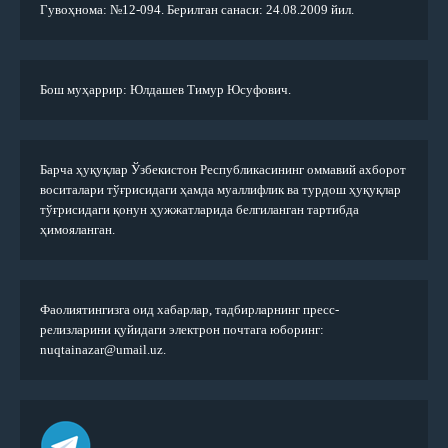
Гувоҳнома: №12-094. Берилган санаси: 24.08.2009 йил.
Бош муҳаррир: Юлдашев Тимур Юсуфович.
Барча ҳуқуқлар Ўзбекистон Республикасининг оммавий ахборот
воситалари тўғрисидаги ҳамда муаллифлик ва турдош ҳуқуқлар
тўғрисидаги қонун ҳужжатларида белгиланган тартибда
ҳимояланган.
Фаолиятингизга оид хабарлар, тадбирларнинг пресс-
релизларини қуйидаги электрон почтага юборинг:
nuqtainazar@umail.uz.