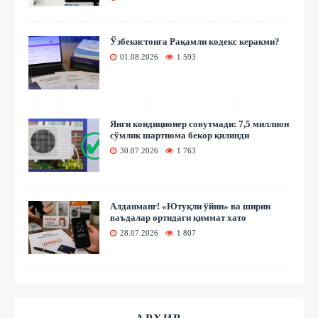
Ўзбекистонга Рақамли кодекс керакми?
01.08.2026
1 593
Янги кондиционер совутмади: 7,5 миллион
сўмлик шартнома бекор қилинди
30.07.2026
1 763
Алданманг! «Ютуқли ўйин» ва ширин
ваъдалар ортидаги қиммат хато
28.07.2026
1 807