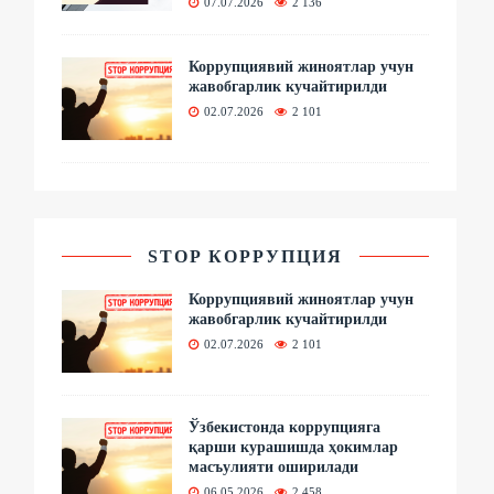
07.07.2026
2 136
Коррупциявий жиноятлар учун
жавобгарлик кучайтирилди
02.07.2026
2 101
STOP КОРРУПЦИЯ
Коррупциявий жиноятлар учун
жавобгарлик кучайтирилди
02.07.2026
2 101
Ўзбекистонда коррупцияга
қарши курашишда ҳокимлар
масъулияти оширилади
06.05.2026
2 458