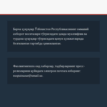
Барча ҳуқуқлар Ўзбекистон Республикасининг оммавий
ахборот воситалари тўғрисидаги ҳамда муаллифлик ва
турдош ҳуқуқлар тўғрисидаги қонун ҳужжатларида
белгиланган тартибда ҳимояланган.
Фаолиятингизга оид хабарлар, тадбирларнинг пресс-
релизларини қуйидаги электрон почтага юборинг:
nuqtainazar@umail.uz.