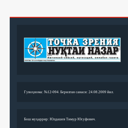
Гувоҳнома: №12-094. Берилган санаси: 24.08.2009 йил.
Бош муҳаррир: Юлдашев Тимур Юсуфович.