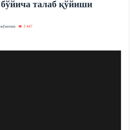
 бўйича талаб қўйиши
 жўнатиш
3 447