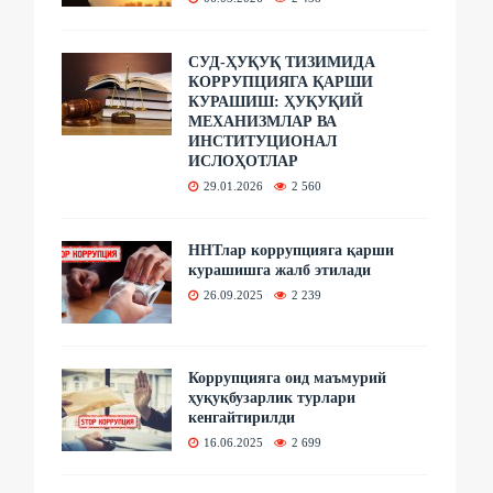
СУД-ҲУҚУҚ ТИЗИМИДА
КОРРУПЦИЯГА ҚАРШИ
КУРАШИШ: ҲУҚУҚИЙ
МЕХАНИЗМЛАР ВА
ИНСТИТУЦИОНАЛ
ИСЛОҲОТЛАР
29.01.2026
2 560
ННТлар коррупцияга қарши
курашишга жалб этилади
26.09.2025
2 239
Коррупцияга оид маъмурий
ҳуқуқбузарлик турлари
кенгайтирилди
16.06.2025
2 699