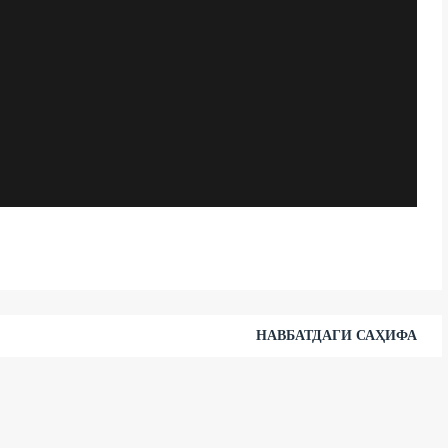
НАВБАТДАГИ САҲИФА