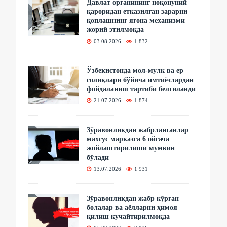
Давлат органининг ноқонуний
қароридан етказилган зарарни
қоплашнинг ягона механизми
жорий этилмоқда
03.08.2026
1 832
Ўзбекистонда мол-мулк ва ер
солиқлари бўйича имтиёзлардан
фойдаланиш тартиби белгиланди
21.07.2026
1 874
Зўравонликдан жабрланганлар
махсус марказга 6 ойгача
жойлаштирилиши мумкин
бўлади
13.07.2026
1 931
Зўравонликдан жабр кўрган
болалар ва аёлларни ҳимоя
қилиш кучайтирилмоқда