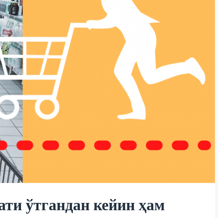
ти ўтгандан кейин ҳам