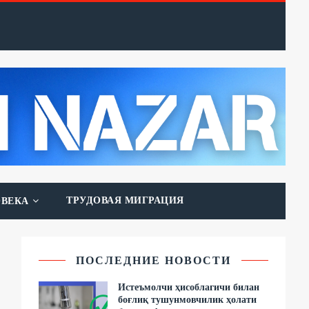
ТРУДОВАЯ МИГРАЦИЯ
ОВЕКА
ПОСЛЕДНИЕ НОВОСТИ
Истеъмолчи ҳисоблагичи билан
боғлиқ тушунмовчилик ҳолати