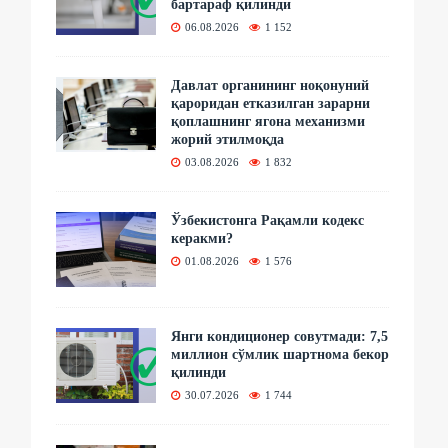
бартараф қилинди
06.08.2026
1 152
Давлат органининг ноқонуний
қароридан етказилган зарарни
қоплашнинг ягона механизми
жорий этилмоқда
03.08.2026
1 832
Ўзбекистонга Рақамли кодекс
керакми?
01.08.2026
1 576
Янги кондиционер совутмади: 7,5
миллион сўмлик шартнома бекор
қилинди
30.07.2026
1 744