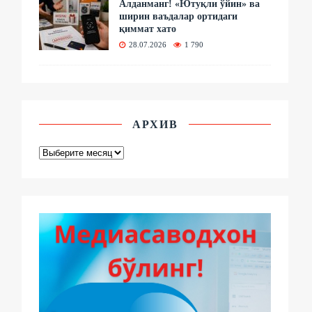
Алданманг! «Ютуқли ўйин» ва
ширин ваъдалар ортидаги
қиммат хато
28.07.2026
1 790
АРХИВ