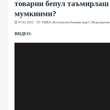
товарни бепул таъмирлаш
мумкинми?
07.02.2022
VIDEO
,
Истеъмолчи билиши шарт!
,
Мурожаатни
ВИДЕО: