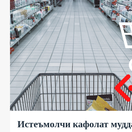
Истеъмолчи кафолат мудда