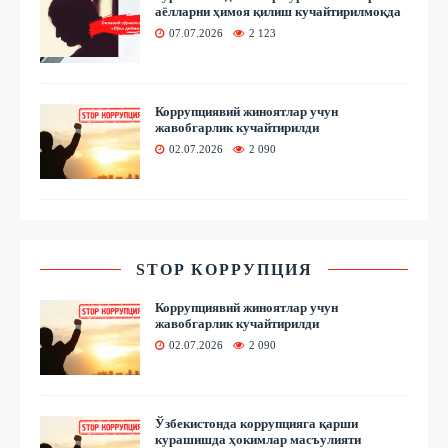
аёлларни ҳимоя қилиш кучайтирилмоқда
07.07.2026
2 123
Коррупциявий жиноятлар учун
жавобгарлик кучайтирилди
02.07.2026
2 090
STOP КОРРУПЦИЯ
Коррупциявий жиноятлар учун
жавобгарлик кучайтирилди
02.07.2026
2 090
Ўзбекистонда коррупцияга қарши
курашишда ҳокимлар масъулияти