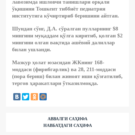
лавозимда ишловчи танишлари орқали
ўқишини Тошкент тиббиёт педиатрия
институтига кўчиртириб беришини айтган.
Шундан сўнг, Д.А. сўралган пулларнинг $8
мингини муқаддам қўлга киритиб, қолган $2
мингини олган вақтида ашёвий далиллар
билан ушланди.
Мазкур ҳолат юзасидан ЖКнинг 168-
моддаси (фирибгарлик) ва 28, 211-моддаси
(пора бериш) билан жиноят иши қўзғатилиб,
тергов ҳаракатлари ўтказилмоқда.
АВВАЛГИ САҲИФА
НАВБАТДАГИ САҲИФА