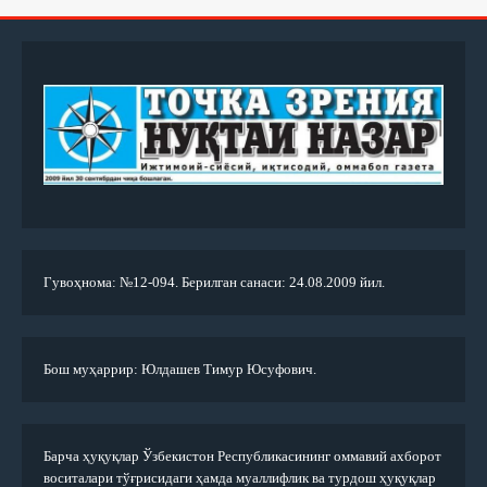
Гувоҳнома: №12-094. Берилган санаси: 24.08.2009 йил.
Бош муҳаррир: Юлдашев Тимур Юсуфович.
Барча ҳуқуқлар Ўзбекистон Республикасининг оммавий ахборот
воситалари тўғрисидаги ҳамда муаллифлик ва турдош ҳуқуқлар