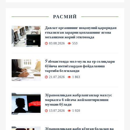
РАСМИЙ
Давлат органининг ноқонуний қароридан
етказилган зарарни қоплашнинг ягона
механизми жорий этилмоқда
03.08.2026
553
Ўзбекистонда мол-мулк ва ер солиқлари
бўйича имтиёзлардан фойдаланиш
тартиби белгиланди
21.07.2026
1 863
Зўравонликдан жабрланганлар махсус
марказга 6 ойгача жойлаштирилиши
мумкин бўлади
13.07.2026
1 920
Зўравонликдан жабр кўрган болалар ва