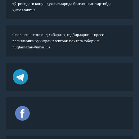
тўғрисидаги қонун ҳужжатларида белгиланган тартибда
ҳимояланган.
Фаолиятингизга оид хабарлар, тадбирларнинг пресс-
релизларини қуйидаги электрон почтага юборинг:
nuqtainazar@umail.uz.