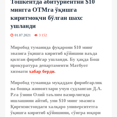
Тошкентда абитуриентни $10
мингга ОТМга ўқишга
киритмоқчи бўлган шахс
ушланди
01.07.2021
3 152
Миробод туманида фуқарони $10 минг
эвазига ўқишга киритиб қўйишни ваъда
қилган фирибгар ушланди. Бу ҳақда Бош
прокуратура департаменти Матбуот
хизмати
хабар берди
.
Миробод туманида муқаддам фирибгарлик
ва бошқа жиноятлари учун судланган Д.А.
Р.га ўзини Олий таълим вазирлигида
ишлашини айтиб, уни $10 минг эвазига
Қирғизистондаги халқаро университетга
ўқишга киритиб қўйишини, сўнгра юқори