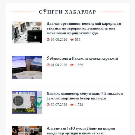
СЎНГГИ ХАБАРЛАР
Давлат органининг ноқонуний қароридан
етказилган зарарни қоплашнинг ягона
механизми жорий этилмоқда
03.08.2026
553
Ўзбекистонга Рақамли кодекс керакми?
01.08.2026
1 560
Янги кондиционер совутмади: 7,5 миллион
сўмлик шартнома бекор қилинди
30.07.2026
1 729
Алданманг! «Ютуқли ўйин» ва ширин
ваъдалар ортидаги қиммат хато