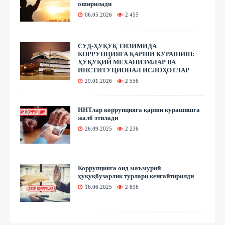
оширилади
06.05.2026
2 455
СУД-ҲУҚУҚ ТИЗИМИДА
КОРРУПЦИЯГА ҚАРШИ КУРАШИШ:
ҲУҚУҚИЙ МЕХАНИЗМЛАР ВА
ИНСТИТУЦИОНАЛ ИСЛОҲОТЛАР
29.01.2026
2 556
ННТлар коррупцияга қарши курашишга
жалб этилади
26.09.2025
2 236
Коррупцияга оид маъмурий
ҳуқуқбузарлик турлари кенгайтирилди
16.06.2025
2 696