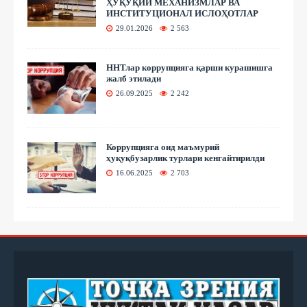
ҲУҚУҚИЙ МЕХАНИЗМЛАР ВА
ИНСТИТУЦИОНАЛ ИСЛОҲОТЛАР
29.01.2026
2 563
ННТлар коррупцияга қарши курашишга
жалб этилади
26.09.2025
2 242
Коррупцияга оид маъмурий
ҳуқуқбузарлик турлари кенгайтирилди
16.06.2025
2 703