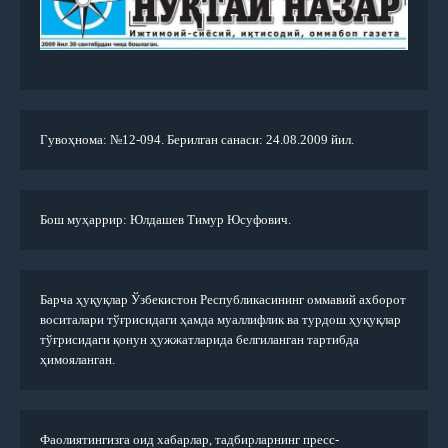
Гувоҳнома: №12-094. Берилган санаси: 24.08.2009 йил.
Бош муҳаррир: Юлдашев Тимур Юсуфович.
Барча ҳуқуқлар Ўзбекистон Республикасининг оммавий ахборот
воситалари тўғрисидаги ҳамда муаллифлик ва турдош ҳуқуқлар
тўғрисидаги қонун ҳужжатларида белгиланган тартибда
ҳимояланган.
Фаолиятингизга оид хабарлар, тадбирларнинг пресс-