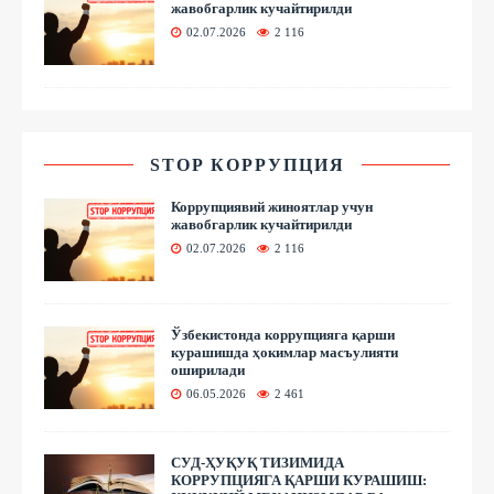
жавобгарлик кучайтирилди
02.07.2026
2 116
STOP КОРРУПЦИЯ
Коррупциявий жиноятлар учун
жавобгарлик кучайтирилди
02.07.2026
2 116
Ўзбекистонда коррупцияга қарши
курашишда ҳокимлар масъулияти
оширилади
06.05.2026
2 461
СУД-ҲУҚУҚ ТИЗИМИДА
КОРРУПЦИЯГА ҚАРШИ КУРАШИШ: