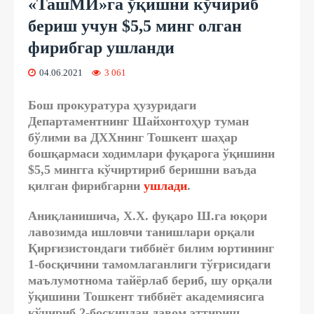
«ТашМИ»га ўқишни кўчириб
бериш учун $5,5 минг олган
фирибгар ушланди
04.06.2021
3 061
Бош прокуратура ҳузуридаги
Департаментнинг Шайхонтоҳур туман
бўлими ва ДХХнинг Тошкент шаҳар
бошқармаси ходимлари фуқарога ўқишини
$5,5 мингга кўчиртириб беришни ваъда
қилган фирибгарни
ушлади
.
Аниқланишича, Х.Х. фуқаро Ш.га юқори
лавозимда ишловчи танишлари орқали
Қирғизистондаги тиббиёт билим юртининг
1-босқичини тамомлаганлиги тўғрисидаги
маълумотнома тайёрлаб бериб, шу орқали
ўқишини Тошкент тиббиёт академиясига
кўчириб 2-босқичдан давом эттириш