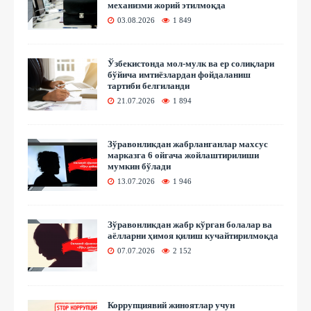
механизми жорий этилмоқда
03.08.2026
1 849
Ўзбекистонда мол-мулк ва ер солиқлари
бўйича имтиёзлардан фойдаланиш
тартиби белгиланди
21.07.2026
1 894
Зўравонликдан жабрланганлар махсус
марказга 6 ойгача жойлаштирилиши
мумкин бўлади
13.07.2026
1 946
Зўравонликдан жабр кўрган болалар ва
аёлларни ҳимоя қилиш кучайтирилмоқда
07.07.2026
2 152
Коррупциявий жиноятлар учун