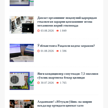
Давлат органининг ноқонуний қароридан
етказилган зарарни қоплашнинг ягона
механизми жорий этилмоқда
03.08.2026
1 849
Ўзбекистонга Рақамли кодекс керакми?
01.08.2026
1 596
Янги кондиционер совутмади: 7,5 миллион
сўмлик шартнома бекор қилинди
30.07.2026
1 765
Алданманг! «Ютуқли ўйин» ва ширин
ваъдалар ортидаги қиммат хато