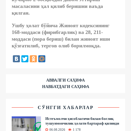
масаласини ҳал қилиб беришни ваъда
қилган.
Ушбу ҳолат бўйича Жиноят кодексининг
168-моддаси (фирибгарлик) ва 28, 211-
моддаси (пора бериш) билан жиноят иши
қўзғатилиб, тергов олиб борилмоқда.
АВВАЛГИ САҲИФА
НАВБАТДАГИ САҲИФА
СЎНГГИ ХАБАРЛАР
Истеъмолчи ҳисоблагичи билан боғлиқ
тушунмовчилик ҳолати бартараф қилинди
06.08.2026
1 178