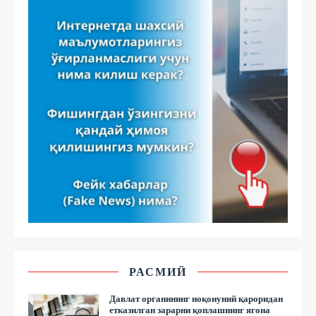
РАСМИЙ
Давлат органининг ноқонуний қароридан
етказилган зарарни қоплашнинг ягона