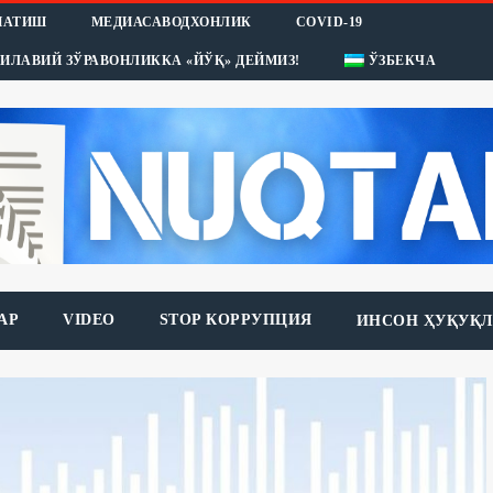
НАТИШ
МЕДИАСАВОДХОНЛИК
COVID-19
ИЛАВИЙ ЗЎРАВОНЛИККА «ЙЎҚ» ДЕЙМИЗ!
ЎЗБЕКЧА
АР
VIDEO
STOP КОРРУПЦИЯ
ИНСОН ҲУҚУҚЛ