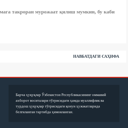
омага такроран мурожаат қилиш мумкин, бу каби
НАВБАТДАГИ САҲИФА
Барча ҳуқуқлар Ўзбекистон Республикасининг оммавий
ахборот воситалари тўғрисидаги ҳамда муаллифлик ва
турдош ҳуқуқлар тўғрисидаги қонун ҳужжатларида
белгиланган тартибда ҳимояланган.