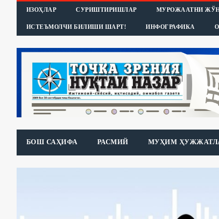
ИЗОҲЛАР
СУРИШТИРИШЛАР
МУРОЖААТНИ ЖЎ
ИСТЕЪМОЛЧИ БИЛИШИ ШАРТ!
ИНФОГРАФИКА
О
БОШ САҲИФА
РАСМИЙ
МУҲИМ ҲУЖЖАТЛ