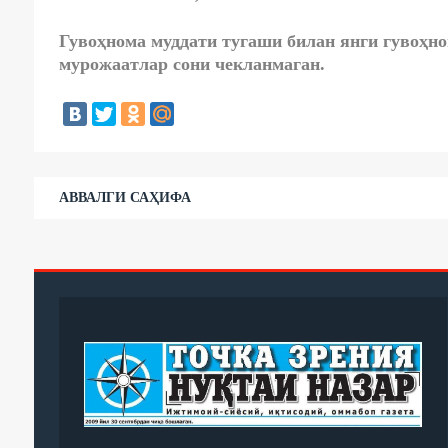
Гувоҳнома муддати тугаши билан янги гувоҳн
мурожаатлар сони чекланмаган.
АВВАЛГИ САҲИФА