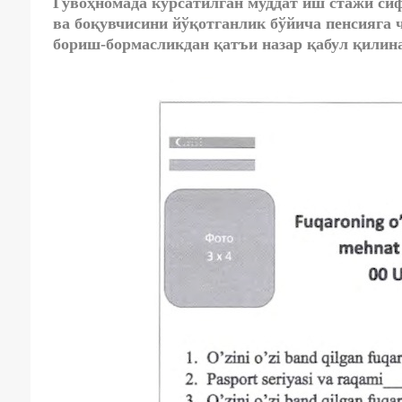
Гувоҳномада кўрсатилган муддат иш стажи сиф
ва боқувчисини йўқотганлик бўйича пенсияга
бориш-бормасликдан қатъи назар қабул қилин