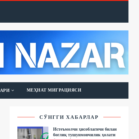
МЕҲНАТ МИГРАЦИЯСИ
АРИ
СЎНГГИ ХАБАРЛАР
Истеъмолчи ҳисоблагичи билан
боғлиқ тушунмовчилик ҳолати