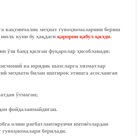
рга вақтинчалик меҳнат гувоҳномаларини бериш
 июль куни бу ҳақдаги
қарорни қабул қилди
.
ни ўзи банд қилган фуқаролар ҳисобланади:
жисмоний ва юридик шахсларга хизматлар
ий меҳнати билан иштирок этишга асосланган
атдан ўтмаган;
дан фойдаланмайдиган.
обга олиш рағбатлантирувчи имтиёзлардан
 гувоҳномалари берилади.