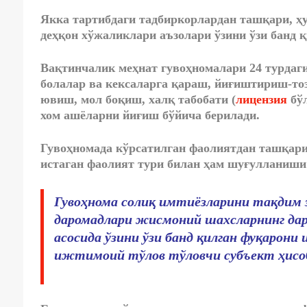
Якка тартибдаги тадбиркорлардан ташқари, ҳ
деҳқон хўжаликлари аъзолари ўзини ўзи банд 
Вақтинчалик меҳнат гувоҳномалари 24 турдаги
болалар ва кексаларга қараш, йиғиштириш-то
ювиш, мол боқиш, халқ табобати
(
лицензия
бўл
хом ашёларни йиғиш
бўйича берилади.
Гувоҳномада кўрсатилган фаолиятдан ташқари,
истаган фаолият тури билан ҳам шуғулланиши
Гувоҳнома солиқ имтиёзларини тақдим э
даромадлари жисмоний шахсларнинг да
асосида ўзини ўзи банд қилган фуқарон
ижтимоий тўлов тўловчи субъект ҳисо