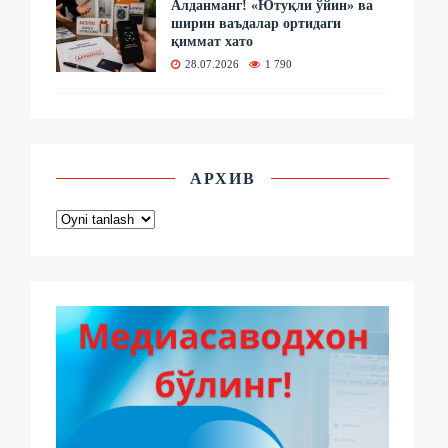
Алданманг! «Ютуқли ўйин» ва
ширин ваъдалар ортидаги
қиммат хато
28.07.2026
1 790
АРХИВ