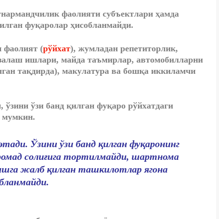
унармандчилик фаолияти субъектлари ҳамда
қилган фуқаролар ҳисобланмайди.
 фаолият (
рўйхат
), жумладан
репетиторлик,
залаш ишлари, майда таъмирлар, автомобилларни
ган тақдирда)
, макулатура ва бошқа иккиламчи
 ўзини ўзи банд қилган фуқаро рўйхатдаги
 мумкин.
тади. Ўзини ўзи банд қилган фуқаронинг
ромад солиғига тортилмайди, шартнома
и ишга жалб қилган ташкилотлар ягона
бланмайди.