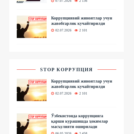
07.07.2026
2 136
Коррупциявий жиноятлар учун
жавобгарлик кучайтирилди
02.07.2026
2 101
STOP КОРРУПЦИЯ
Коррупциявий жиноятлар учун
жавобгарлик кучайтирилди
02.07.2026
2 101
Ўзбекистонда коррупцияга
қарши курашишда ҳокимлар
масъулияти оширилади
06.05.2026
2 458