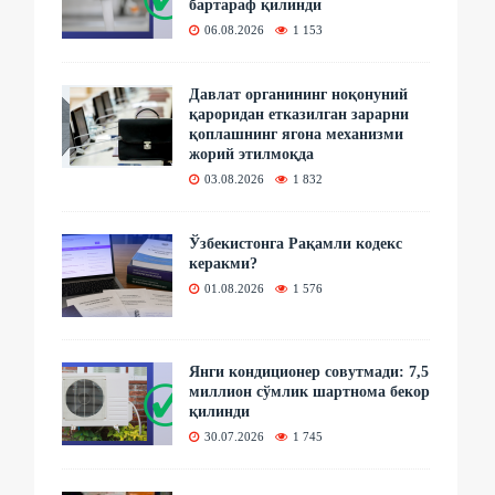
бартараф қилинди
06.08.2026
1 153
Давлат органининг ноқонуний
қароридан етказилган зарарни
қоплашнинг ягона механизми
жорий этилмоқда
03.08.2026
1 832
Ўзбекистонга Рақамли кодекс
керакми?
01.08.2026
1 576
Янги кондиционер совутмади: 7,5
миллион сўмлик шартнома бекор
қилинди
30.07.2026
1 745