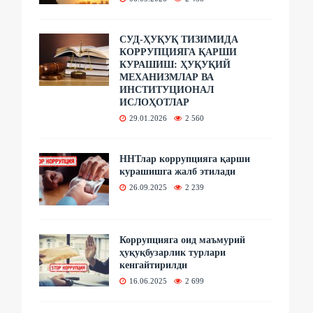
СУД-ҲУҚУҚ ТИЗИМИДА
КОРРУПЦИЯГА ҚАРШИ
КУРАШИШ: ҲУҚУҚИЙ
МЕХАНИЗМЛАР ВА
ИНСТИТУЦИОНАЛ
ИСЛОҲОТЛАР
29.01.2026
2 560
ННТлар коррупцияга қарши
курашишга жалб этилади
26.09.2025
2 239
Коррупцияга оид маъмурий
ҳуқуқбузарлик турлари
кенгайтирилди
16.06.2025
2 699