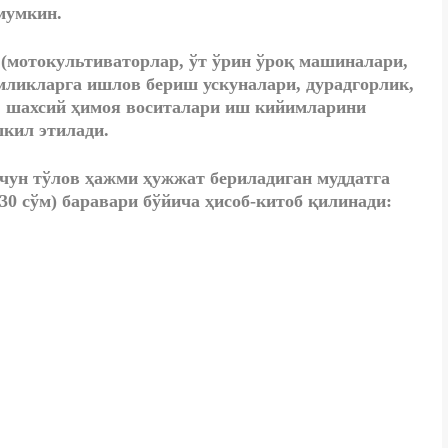
умкин.
 (мотокультиваторлар, ўт ўрин ўроқ машиналари,
мликларга ишлов бериш ускуналари, дурадгорлик,
, шахсий ҳимоя воситалари иш кийимларини
кил этилади.
чун тўлов ҳажми ҳужжат бериладиган муддатга
30 сўм) баравари бўйича ҳисоб-китоб қилинади: