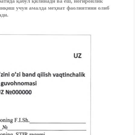
атида қабул қилинади ва ёш, ногиронлик
 чиқиш учун амалда меҳнат фаолиятини олиб
ади.