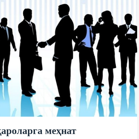
қароларга меҳнат