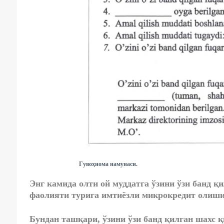
Гувоҳнома намунаси.
Энг камида олти ой муддатга ўзини ўзи банд қ
фаолияти турига имтиёзли микрокредит олиш
Бундан ташқари, ўзини ўзи банд қилган шахс қ