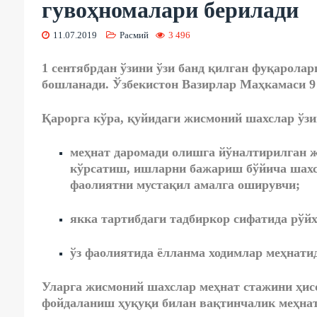
гувоҳномалари берилади
11.07.2019
Расмий
3 496
1 сентябрдан ўзини ўзи банд қилган фуқарола
бошланади. Ўзбекистон Вазирлар Маҳкамаси 9
Қарорга кўра, қуйидаги жисмоний шахслар ўзи
меҳнат даромади олишга йўналтирилган 
кўрсатиш, ишларни бажариш бўйича шахс
фаолиятни мустақил амалга оширувчи;
якка тартибдаги тадбиркор сифатида рўйх
ўз фаолиятида ёлланма ходимлар меҳнати
Уларга жисмоний шахслар меҳнат стажини ҳис
фойдаланиш ҳуқуқи билан вақтинчалик меҳнат