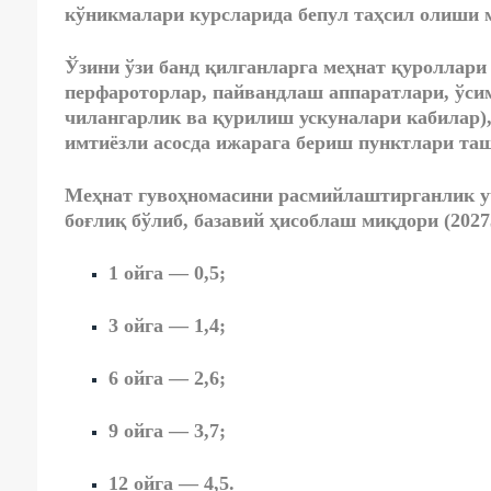
кўникмалари курсларида бепул таҳсил олиши
м
Ўзини ўзи банд қилганларга
меҳнат қуроллари
перфароторлар, пайвандлаш аппаратлари, ўси
чилангарлик ва қурилиш ускуналари кабилар)
имтиёзли асосда ижарага бериш пунктлари
таш
Меҳнат гувоҳномасини расмийлаштирганлик у
боғлиқ бўлиб, базавий ҳисоблаш миқдори (2027
1 ойга — 0,5;
3 ойга — 1,4;
6 ойга — 2,6;
9 ойга — 3,7;
12 ойга — 4,5.