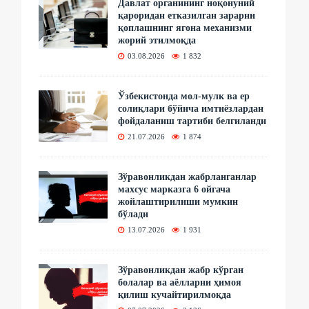
Давлат органининг ноқонуний
қароридан етказилган зарарни
қоплашнинг ягона механизми
жорий этилмоқда
03.08.2026
1 832
Ўзбекистонда мол-мулк ва ер
солиқлари бўйича имтиёзлардан
фойдаланиш тартиби белгиланди
21.07.2026
1 874
Зўравонликдан жабрланганлар
махсус марказга 6 ойгача
жойлаштирилиши мумкин
бўлади
13.07.2026
1 931
Зўравонликдан жабр кўрган
болалар ва аёлларни ҳимоя
қилиш кучайтирилмоқда