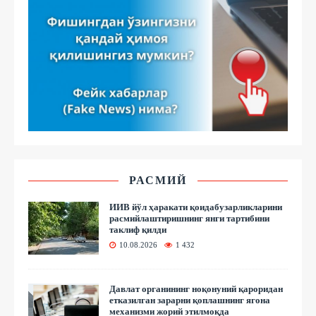
РАСМИЙ
ИИВ йўл ҳаракати қоидабузарликларини
расмийлаштиришнинг янги тартибини
таклиф қилди
10.08.2026
1 432
Давлат органининг ноқонуний қароридан
етказилган зарарни қоплашнинг ягона
механизми жорий этилмоқда