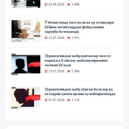
03.08.2026
1 868
Ўзбекистонда мол-мулк ва ер солиқлари
бўйича имтиёзлардан фойдаланиш
тартиби белгиланди
21.07.2026
1 911
Зўравонликдан жабрланганлар махсус
марказга 6 ойгача жойлаштирилиши
мумкин бўлади
13.07.2026
1 964
Зўравонликдан жабр кўрган болалар ва
аёлларни ҳимоя қилиш кучайтирилмоқда
07.07.2026
2 170