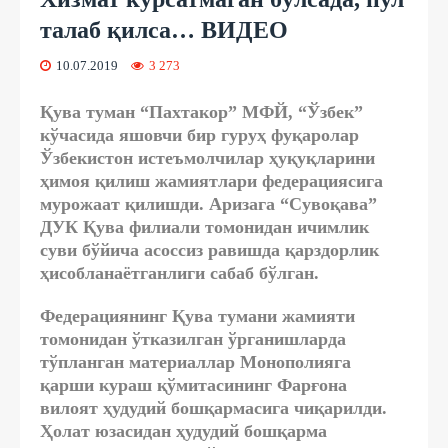
талаб қилса… ВИДЕО
10.07.2019
3 273
Қува туман “Пахтакор” МФЙ, “Ўзбек”
кўчасида яшовчи бир гуруҳ фуқаролар
Ўзбекистон истеъмолчилар ҳуқуқларини
ҳимоя қилиш жамиятлари федерациясига
мурожаат қилишди. Аризага “Сувоқава”
ДУК Қува филиали томонидан ичимлик
суви бўйича асоссиз равишда қарздорлик
ҳисобланаётганлиги сабаб бўлган.
Федерациянинг Қува тумани жамияти
томонидан ўтказилган ўрганишларда
тўпланган материаллар Монополияга
қарши кураш қўмитасининг Фарғона
вилоят ҳудудий бошқармасига чиқарилди.
Ҳолат юзасидан ҳудудий бошқарма