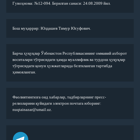
Гувоҳнома: №12-094. Берилган санаси: 24.08.2009 йил.
Бош муҳаррир: Юлдашев Тимур Юсуфович.
Барча ҳуқуқлар Ўзбекистон Республикасининг оммавий ахборот
воситалари тўғрисидаги ҳамда муаллифлик ва турдош ҳуқуқлар
тўғрисидаги қонун ҳужжатларида белгиланган тартибда
ҳимояланган.
Фаолиятингизга оид хабарлар, тадбирларнинг пресс-
релизларини қуйидаги электрон почтага юборинг:
nuqtainazar@umail.uz.