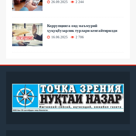
26.09.2025
2 244
Коррупцияга оид маъмурий
ҳуқуқбузарлик турлари кенгайтирилди
16.06.2025
2 706