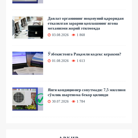
Давлат органининг ноқонуний қароридан
етказилган зарарни қоплашнинг ягона
механизми жорий этилмоқда
03.08.2026
1 868
Ўзбекистонга Рақамли кодекс керакми?
01.08.2026
1 613
Янги кондиционер совутмади: 7,5 миллион
сўмлик шартнома бекор қилинди
30.07.2026
1 784