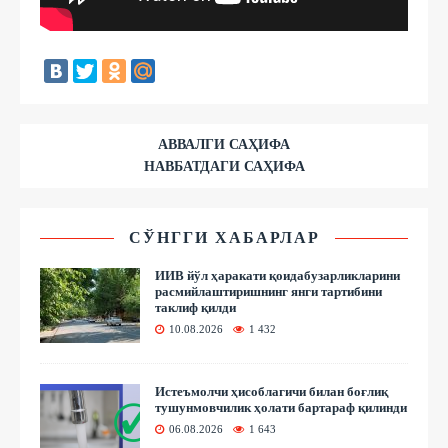
АВВАЛГИ САҲИФА
НАВБАТДАГИ САҲИФА
СЎНГГИ ХАБАРЛАР
ИИВ йўл ҳаракати қоидабузарликларини
расмийлаштиришнинг янги тартибини
таклиф қилди
10.08.2026
1 432
Истеъмолчи ҳисоблагичи билан боғлиқ
тушунмовчилик ҳолати бартараф қилинди
06.08.2026
1 643