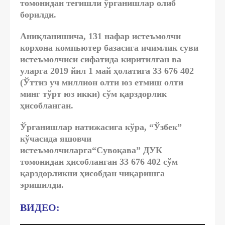
томонидан тегишли ўрганишлар олиб
борилди.
Аниқланишича, 131 нафар истеъмолчи
корхона компьютер базасига ичимлик суви
истеъмолчиси сифатида киритилган ва
уларга 2019 йил 1 май ҳолатига 33 676 402
(Ўттиз уч миллион олти юз етмиш олти
минг тўрт юз икки) сўм қарздорлик
ҳисобланган.
Ўрганишлар натижасига кўра, “Ўзбек”
кўчасида яшовчи
истеъмолчиларга“Сувоқава” ДУК
томонидан ҳисобланган 33 676 402 сўм
қарздорликни ҳисобдан чиқаришга
эришилди.
ВИДЕО: