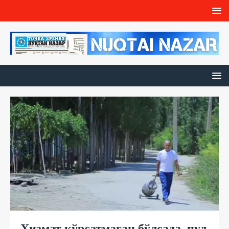
Хизмат кўрсатмаган бўлсада, пул