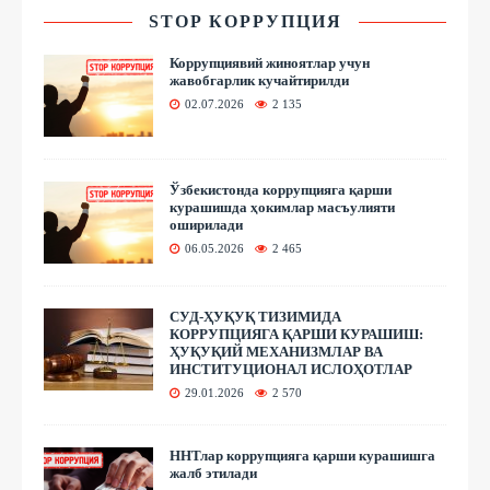
STOP КОРРУПЦИЯ
Коррупциявий жиноятлар учун
жавобгарлик кучайтирилди
02.07.2026
2 135
Ўзбекистонда коррупцияга қарши
курашишда ҳокимлар масъулияти
оширилади
06.05.2026
2 465
СУД-ҲУҚУҚ ТИЗИМИДА
КОРРУПЦИЯГА ҚАРШИ КУРАШИШ:
ҲУҚУҚИЙ МЕХАНИЗМЛАР ВА
ИНСТИТУЦИОНАЛ ИСЛОҲОТЛАР
29.01.2026
2 570
ННТлар коррупцияга қарши курашишга
жалб этилади