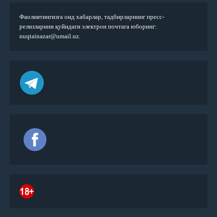
Фаолиятингизга оид хабарлар, тадбирларнинг пресс-
релизларини қуйидаги электрон почтага юборинг:
nuqtainazar@umail.uz.