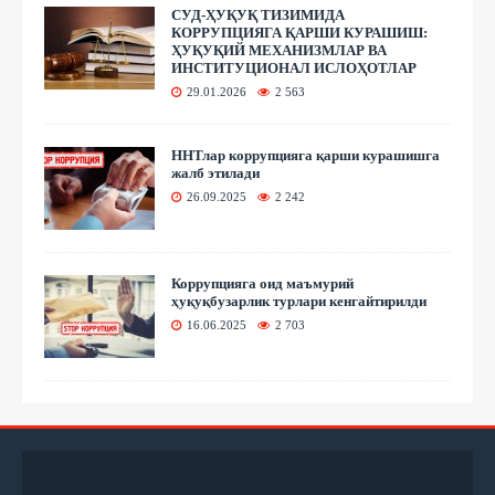
СУД-ҲУҚУҚ ТИЗИМИДА
КОРРУПЦИЯГА ҚАРШИ КУРАШИШ:
ҲУҚУҚИЙ МЕХАНИЗМЛАР ВА
ИНСТИТУЦИОНАЛ ИСЛОҲОТЛАР
29.01.2026
2 563
ННТлар коррупцияга қарши курашишга
жалб этилади
26.09.2025
2 242
Коррупцияга оид маъмурий
ҳуқуқбузарлик турлари кенгайтирилди
16.06.2025
2 703