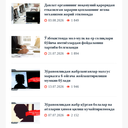
Давлат органининг ноқонуний қароридан
етказилган зарарни қоплашнинг ягона
механизми жорий этилмоқда
03.08.2026
1 849
Ўзбекистонда мол-мулк ва ер солиқлари
бўйича имтиёзлардан фойдаланиш
тартиби белгиланди
21.07.2026
1 894
Зўравонликдан жабрланганлар махсус
марказга 6 ойгача жойлаштирилиши
мумкин бўлади
13.07.2026
1 946
Зўравонликдан жабр кўрган болалар ва
аёлларни ҳимоя қилиш кучайтирилмоқда
07.07.2026
2 152