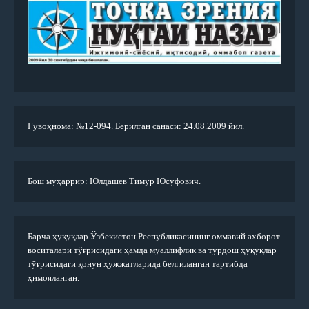
Гувоҳнома: №12-094. Берилган санаси: 24.08.2009 йил.
Бош муҳаррир: Юлдашев Тимур Юсуфович.
Барча ҳуқуқлар Ўзбекистон Республикасининг оммавий ахборот
воситалари тўғрисидаги ҳамда муаллифлик ва турдош ҳуқуқлар
тўғрисидаги қонун ҳужжатларида белгиланган тартибда
ҳимояланган.