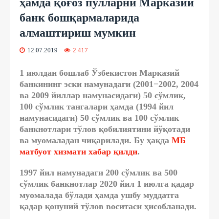
ҳамда қоғоз пулларни Марказий
банк бошқармаларида
алмаштириш мумкин
12.07.2019
2 417
1 июлдан бошлаб Ўзбекистон Марказий
банкининг эски намунадаги (2001−2002, 2004
ва 2009 йиллар намунасидаги) 50 сўмлик,
100 сўмлик тангалари ҳамда (1994 йил
намунасидаги) 50 сўмлик ва 100 сўмлик
банкнотлари тўлов қобилиятини йўқотади
ва муомаладан чиқарилади. Бу ҳақда
МБ
матбуот хизмати хабар қилди
.
1997 йил намунадаги 200 сўмлик ва 500
сўмлик банкнотлар 2020 йил 1 июлга қадар
муомалада бўлади ҳамда ушбу муддатга
қадар қонуний тўлов воситаси ҳисобланади.