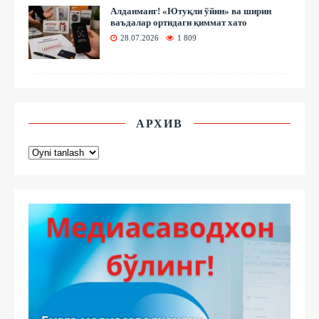
Алданманг! «Ютуқли ўйин» ва ширин
ваъдалар ортидаги қиммат хато
28.07.2026
1 809
АРХИВ