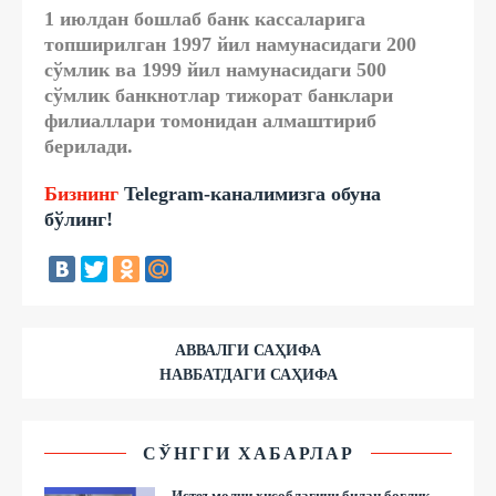
1 июлдан бошлаб банк кассаларига
топширилган 1997 йил намунасидаги 200
сўмлик ва 1999 йил намунасидаги 500
сўмлик банкнотлар тижорат банклари
филиаллари томонидан алмаштириб
берилади.
Бизнинг
Telegram-каналимизга обуна
бўлинг!
АВВАЛГИ САҲИФА
НАВБАТДАГИ САҲИФА
СЎНГГИ ХАБАРЛАР
Истеъмолчи ҳисоблагичи билан боғлиқ