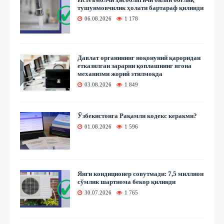
тушунмовчилик ҳолати бартараф қилинди
06.08.2026
1 178
Давлат органининг ноқонуний қароридан
етказилган зарарни қоплашнинг ягона
механизми жорий этилмоқда
03.08.2026
1 849
Ўзбекистонга Рақамли кодекс керакми?
01.08.2026
1 596
Янги кондиционер совутмади: 7,5 миллион
сўмлик шартнома бекор қилинди
30.07.2026
1 765