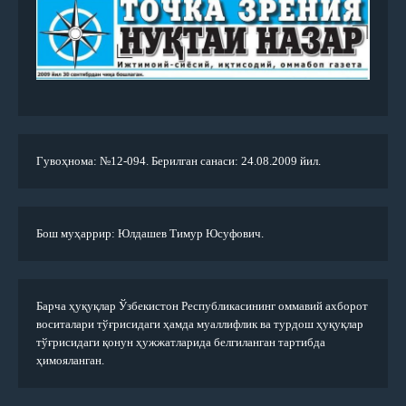
Гувоҳнома: №12-094. Берилган санаси: 24.08.2009 йил.
Бош муҳаррир: Юлдашев Тимур Юсуфович.
Барча ҳуқуқлар Ўзбекистон Республикасининг оммавий ахборот
воситалари тўғрисидаги ҳамда муаллифлик ва турдош ҳуқуқлар
тўғрисидаги қонун ҳужжатларида белгиланган тартибда
ҳимояланган.