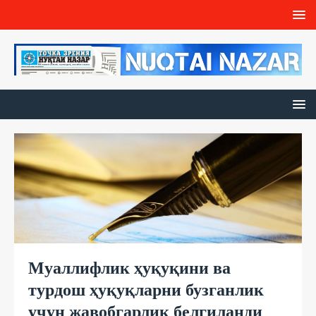
Муаллифлик ҳуқуқини ва
турдош ҳуқуқларни бузганлик
учун жавобгарлик белгиланди