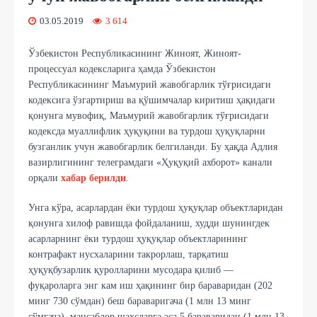
03.05.2019
3 614
Ўзбекистон Республикасининг Жиноят, Жиноят-
процессуал кодексларига ҳамда Ўзбекистон
Республикасининг Маъмурий жавобгарлик тўғрисидаги
кодексига ўзгартириш ва қўшимчалар киритиш ҳақидаги
қонунга мувофиқ, Маъмурий жавобгарлик тўғрисидаги
кодексда муаллифлик ҳуқуқини ва турдош ҳуқуқларни
бузганлик учун жавобгарлик белгиланди. Бу ҳақда Адлия
вазирлигининг телеграмдаги «Ҳуқуқий ахборот» канали
орқали
хабар берилди
.
Унга кўра, асарлардан ёки турдош ҳуқуқлар объектларидан
қонунга хилоф равишда фойдаланиш, худди шунингдек
асарларнинг ёки турдош ҳуқуқлар объектларининг
контрафакт нусхаларини такрорлаш, тарқатиш
ҳуқуқбузарлик қуролларини мусодара қилиб —
фуқароларга энг кам иш ҳақининг бир бараваридан (202
минг 730 сўмдан) беш бараваригача (1 млн 13 минг
сўмгача), мансабдор шахсларга эса 5 бараваридан (1 млн 13