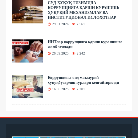
СУД-ҲУҚУҚ ТИЗИМИДА
КОРРУПЦИЯГА ҚАРШИ КУРАШИШ:
ҲУҚУҚИЙ МЕХАНИЗМЛАР ВА
ИНСТИТУЦИОНАЛ ИСЛОҲОТЛАР
29.01.2026
2 561
ННТлар коррупцияга қарши курашишга
жалб этилади
26.09.2025
2 242
Коррупцияга оид маъмурий
ҳуқуқбузарлик турлари кенгайтирилди
16.06.2025
2 701