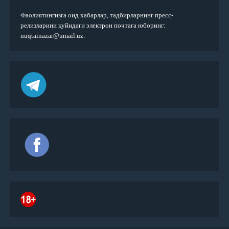
Фаолиятингизга оид хабарлар, тадбирларнинг пресс-
релизларини қуйидаги электрон почтага юборинг:
nuqtainazar@umail.uz.