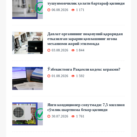
тушунмовчилик ҳолати бартараф қилинди
06.08.2026
1 171
Давлат органининг ноқонуний қароридан
етказилган зарарни қоплашнинг ягона
механизми жорий этилмоқда
03.08.2026
1 844
Ўзбекистонга Рақамли кодекс керакми?
01.08.2026
1 592
Янги кондиционер совутмади: 7,5 миллион
сўмлик шартнома бекор қилинди
30.07.2026
1 761