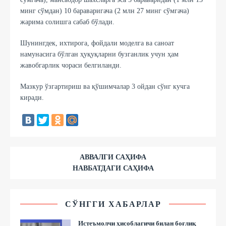
минг сўмдан) 10 бараваригача (2 млн 27 минг сўмгача)
жарима солишга сабаб бўлади.
Шунингдек, ихтирога, фойдали моделга ва саноат
намунасига бўлган ҳуқуқларни бузганлик учун ҳам
жавобгарлик чораси белгиланди.
Мазкур ўзгартириш ва қўшимчалар 3 ойдан сўнг кучга
киради.
АВВАЛГИ САҲИФА
НАВБАТДАГИ САҲИФА
СЎНГГИ ХАБАРЛАР
Истеъмолчи ҳисоблагичи билан боғлиқ