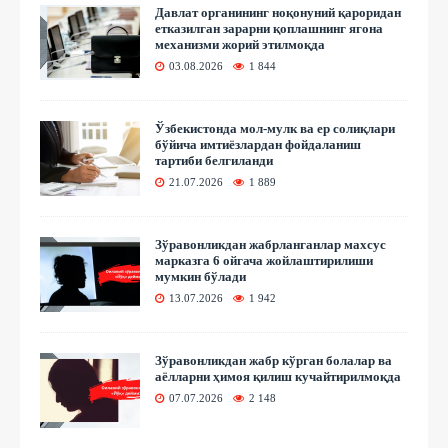
Давлат органининг ноқонуний қароридан
етказилган зарарни қоплашнинг ягона
механизми жорий этилмоқда
03.08.2026
1 844
Ўзбекистонда мол-мулк ва ер солиқлари
бўйича имтиёзлардан фойдаланиш
тартиби белгиланди
21.07.2026
1 889
Зўравонликдан жабрланганлар махсус
марказга 6 ойгача жойлаштирилиши
мумкин бўлади
13.07.2026
1 942
Зўравонликдан жабр кўрган болалар ва
аёлларни ҳимоя қилиш кучайтирилмоқда
07.07.2026
2 148