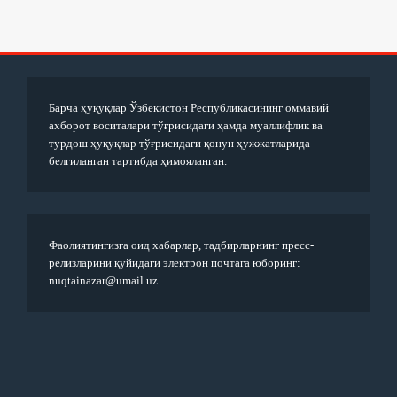
Барча ҳуқуқлар Ўзбекистон Республикасининг оммавий
ахборот воситалари тўғрисидаги ҳамда муаллифлик ва
турдош ҳуқуқлар тўғрисидаги қонун ҳужжатларида
белгиланган тартибда ҳимояланган.
Фаолиятингизга оид хабарлар, тадбирларнинг пресс-
релизларини қуйидаги электрон почтага юборинг:
nuqtainazar@umail.uz.