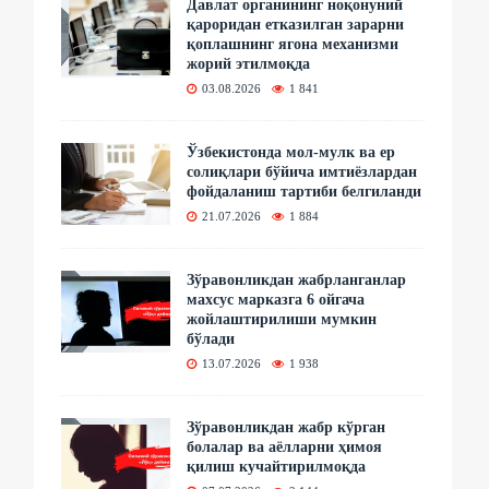
Давлат органининг ноқонуний
қароридан етказилган зарарни
қоплашнинг ягона механизми
жорий этилмоқда
03.08.2026
1 841
Ўзбекистонда мол-мулк ва ер
солиқлари бўйича имтиёзлардан
фойдаланиш тартиби белгиланди
21.07.2026
1 884
Зўравонликдан жабрланганлар
махсус марказга 6 ойгача
жойлаштирилиши мумкин
бўлади
13.07.2026
1 938
Зўравонликдан жабр кўрган
болалар ва аёлларни ҳимоя
қилиш кучайтирилмоқда