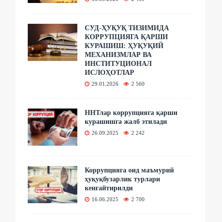
СУД-ҲУҚУҚ ТИЗИМИДА
КОРРУПЦИЯГА ҚАРШИ
КУРАШИШ: ҲУҚУҚИЙ
МЕХАНИЗМЛАР ВА
ИНСТИТУЦИОНАЛ
ИСЛОҲОТЛАР
29.01.2026
2 560
ННТлар коррупцияга қарши
курашишга жалб этилади
26.09.2025
2 242
Коррупцияга оид маъмурий
ҳуқуқбузарлик турлари
кенгайтирилди
16.06.2025
2 700