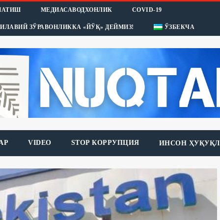
НАТИШ
МЕДИАСАВОДХОНЛИК
COVID-19
ИЛАВИЙ ЗЎРАВОНЛИККА «ЙЎҚ» ДЕЙМИЗ!
ЎЗБЕКЧА
АР
VIDEO
STOP КОРРУПЦИЯ
ИНСОН ҲУҚУҚЛ