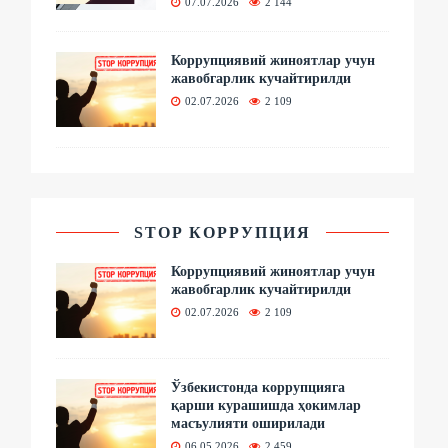
07.07.2026
2 144
Коррупциявий жиноятлар учун
жавобгарлик кучайтирилди
02.07.2026
2 109
STOP КОРРУПЦИЯ
Коррупциявий жиноятлар учун
жавобгарлик кучайтирилди
02.07.2026
2 109
Ўзбекистонда коррупцияга
қарши курашишда ҳокимлар
масъулияти оширилади
06.05.2026
2 459