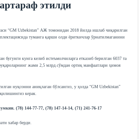
бартараф этилди
аси “GM Uzbekistan” АЖ томонидан 2018 йилда ишлаб чиқарилган
мплектациясида туманга қарши олди ёриткичлар ўрнатилмаганини
н бугунги кунга келиб истеъмолчиларга етказиб берилган 6037 та
фуқароларнинг жами 2,5 млрд.сўмдан ортиқ манфаатлари ҳимоя
илган нуқсонни аниқлаган бўлсангиз, у ҳолда “GM Uzbekistan”
қилишингиз керак.
н. (78) 144-77-77, (78) 147-14-14, (71) 241-76-17
ати хабар берди.