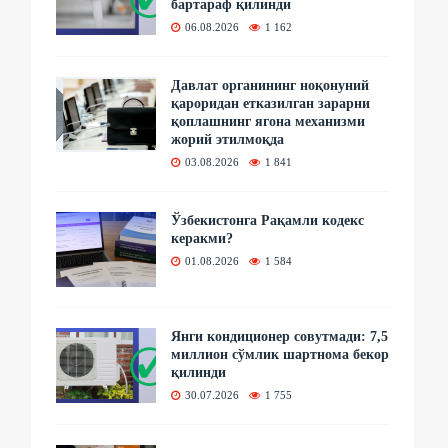
бартараф қилинди
06.08.2026
1 162
Давлат органининг ноқонуний
қароридан етказилган зарарни
қоплашнинг ягона механизми
жорий этилмоқда
03.08.2026
1 841
Ўзбекистонга Рақамли кодекс
керакми?
01.08.2026
1 584
Янги кондиционер совутмади: 7,5
миллион сўмлик шартнома бекор
қилинди
30.07.2026
1 755