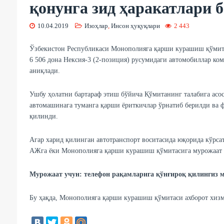
қонунга зид ҳаракатлари 
10.04.2019
Изоҳлар
,
Инсон ҳуқуқлари
2 443
Ўзбекистон Республикаси Монополияга қарши курашиш қўмит
6 506 дона Нексия-3 (2-позиция) русумидаги автомобиллар ко
аниқлади.
Ушбу ҳолатни бартараф этиш бўйича Қўмитанинг талабига асоса
автомашинага туманга қарши ёриткичлар ўрнатиб берилди ва 
қилинди.
Агар харид қилинган автотранспорт воситасида юқорида кўрсат
АЖга ёки Монополияга қарши курашиш қўмитасига мурожаат 
Мурожаат учун: телефон рақамларига қўнғироқ қилингиз мумки
Бу ҳақда, Монополияга қарши курашиш қўмитаси ахборот хизм