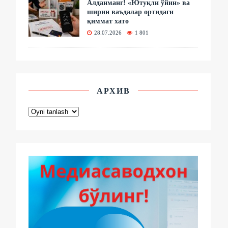
Алданманг! «Ютуқли ўйин» ва
ширин ваъдалар ортидаги
қиммат хато
28.07.2026
1 801
АРХИВ