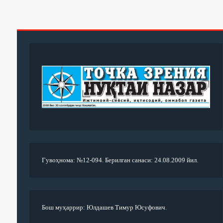
Гувоҳнома: №12-094. Берилган санаси: 24.08.2009 йил.
Бош муҳаррир: Юлдашев Тимур Юсуфович.