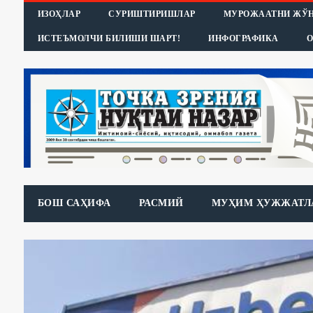
ИЗОҲЛАР
СУРИШТИРИШЛАР
МУРОЖААТНИ ЖЎ
ИСТЕЪМОЛЧИ БИЛИШИ ШАРТ!
ИНФОГРАФИКА
О
БОШ САҲИФА
РАСМИЙ
МУҲИМ ҲУЖЖАТЛ