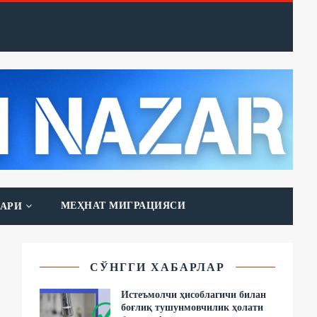
МЕҲНАТ МИГРАЦИЯСИ
АРИ
СЎНГГИ ХАБАРЛАР
Истеъмолчи ҳисоблагичи билан
боғлиқ тушунмовчилик ҳолати