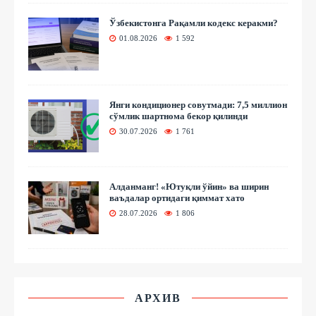
Ўзбекистонга Рақамли кодекс керакми?
01.08.2026
1 592
Янги кондиционер совутмади: 7,5 миллион
сўмлик шартнома бекор қилинди
30.07.2026
1 761
Алданманг! «Ютуқли ўйин» ва ширин
ваъдалар ортидаги қиммат хато
28.07.2026
1 806
АРХИВ