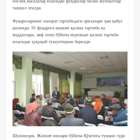
боғлиқ масалалар юзасидан фуқаролар билан мулоқотлар
ташкил этилди.
Фуқароларнинг назорат тартибидаги аризалари ҳам қабул
қилинди. 91 фуқарога шикоят қилиш тартиби ва
муддатлари, авф этиш бўйича мурожаат қилиш тартиби
юзасидан ҳуқуқий тушунтириш берилди.
Шунингдек, Жиноят ишлари бўйича Қўштепа тумани суди