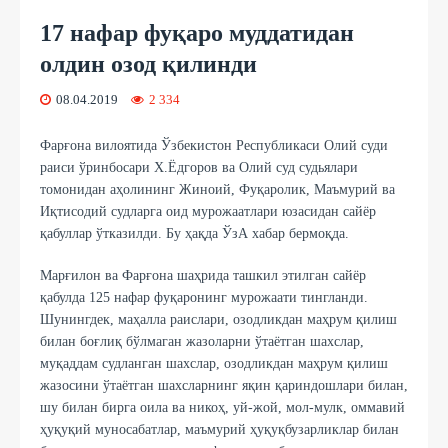
17 нафар фуқаро муддатидан
олдин озод қилинди
08.04.2019
2 334
Фарғона вилоятида Ўзбекистон Республикаси Олий суди
раиси ўринбосари Х.Ёдгоров ва Олий суд судьялари
томонидан аҳолининг Жиноий, Фуқаролик, Маъмурий ва
Иқтисодий судларга оид мурожаатлари юзасидан сайёр
қабуллар ўтказилди. Бу ҳақда ЎзА хабар бермоқда.
Марғилон ва Фарғона шаҳрида ташкил этилган сайёр
қабулда 125 нафар фуқаронинг мурожаати тингланди.
Шунингдек, маҳалла раислари, озодликдан маҳрум қилиш
билан боғлиқ бўлмаган жазоларни ўтаётган шахслар,
муқаддам судланган шахслар, озодликдан маҳрум қилиш
жазосини ўтаётган шахсларнинг яқин қариндошлари билан,
шу билан бирга оила ва никоҳ, уй-жой, мол-мулк, оммавий
ҳуқуқий муносабатлар, маъмурий ҳуқуқбузарликлар билан