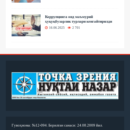
Коррупцияга оид маъмурий
ҳуқуқбузарлик турлари кенгайтирилди
16.06.2025
2 701
Гувоҳнома: №12-094. Берилган санаси: 24.08.2009 йил.