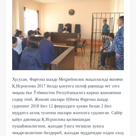
Хусусан, Фарғона шаҳар Меҳрибонлик маҳалласида яшовчи
Қ.Исроилова 2017 йилда қонунга хилоф равишда чет элга
чиқиш ёки Ўзбекистон Республикасига кириш жиноятини
содир этиб, Жиноят ишлари бўйича Фарғона шаҳар
судининг 2018 йил 12 февралдаги ҳукми билан 2 йил
муддатга ахлоқ тузатиш ишлари жазосига судланган. Сайёр
қабул давомида Қ.Исроилова қилмишидан
пушаймонлигини, жазодан ўзига тегишли хулоса
чиқарганлигини билдириб, жазодан муддатидан олдин озод