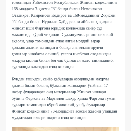
томонидан Ўзбекистон Республикаси Жиноят кодексининг
168-моддаси 3-қисми “б” банди билан Исмоилжон
Оталиқов, Камронбек Қодиров ва 168-модданинг 2-қисми
“б” банди билан Нурилло Ҳайдаровни айблаш ҳақидаги
жиноят иши Фарғона юридик коллежида сайёр суд
мажлисида кўриб чиқилди. Судланувчиларнинг оилавий
аҳволи, улар томонидан етказилган моддий зарар
қопланганлиги ва ишдаги бошқа енгиллаштирувчи
ҳолатлар инобатга олиниб, уларга нисбатан озодликдан
маҳрум қилиш билан боғлиқ бўлмаган жазо тайинланиб,
суд залида қамоқдан озод қилинди.
Бундан ташқари, сайёр қабулларда озодликдан маҳрум
қилиш билан боғлиқ бўлмаган жазоларни ўтаётган 17
нафар фуқароларга оид материаллар Жиноят ишлари
бўйича Фарғона ва Марғилон шаҳар ҳамда Фарғона туман
судлари томонидан кўриб чиқилиб, ушбу фуқаролар
Жиноят кодексининг 73-моддасига асосан жазони ўташдан
муддатидан илгари шартли озод қилинди.