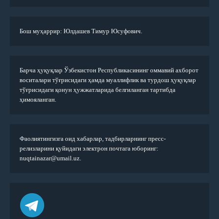
Бош муҳаррир: Юлдашев Тимур Юсуфович.
Барча ҳуқуқлар Ўзбекистон Республикасининг оммавий ахборот
воситалари тўғрисидаги ҳамда муаллифлик ва турдош ҳуқуқлар
тўғрисидаги қонун ҳужжатларида белгиланган тартибда
ҳимояланган.
Фаолиятингизга оид хабарлар, тадбирларнинг пресс-
релизларини қуйидаги электрон почтага юборинг:
nuqtainazar@umail.uz.