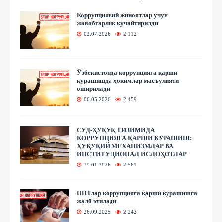
Коррупциявий жиноятлар учун
жавобгарлик кучайтирилди
02.07.2026
2 112
Ўзбекистонда коррупцияга қарши
курашишда ҳокимлар масъулияти
оширилади
06.05.2026
2 459
СУД-ҲУҚУҚ ТИЗИМИДА
КОРРУПЦИЯГА ҚАРШИ КУРАШИШ:
ҲУҚУҚИЙ МЕХАНИЗМЛАР ВА
ИНСТИТУЦИОНАЛ ИСЛОҲОТЛАР
29.01.2026
2 561
ННТлар коррупцияга қарши курашишга
жалб этилади
26.09.2025
2 242