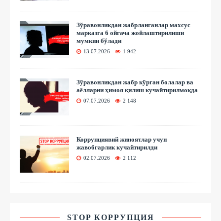
Зўравонликдан жабрланганлар махсус
марказга 6 ойгача жойлаштирилиши
мумкин бўлади
13.07.2026
1 942
Зўравонликдан жабр кўрган болалар ва
аёлларни ҳимоя қилиш кучайтирилмоқда
07.07.2026
2 148
Коррупциявий жиноятлар учун
жавобгарлик кучайтирилди
02.07.2026
2 112
STOP КОРРУПЦИЯ