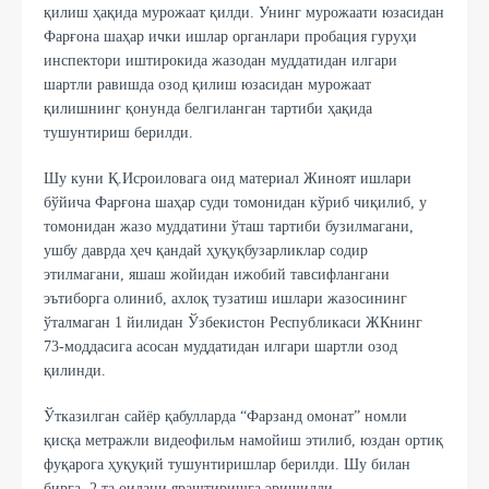
қилиш ҳақида мурожаат қилди. Унинг мурожаати юзасидан
Фарғона шаҳар ички ишлар органлари пробация гуруҳи
инспектори иштирокида жазодан муддатидан илгари
шартли равишда озод қилиш юзасидан мурожаат
қилишнинг қонунда белгиланган тартиби ҳақида
тушунтириш берилди.
Шу куни Қ.Исроиловага оид материал Жиноят ишлари
бўйича Фарғона шаҳар суди томонидан кўриб чиқилиб, у
томонидан жазо муддатини ўташ тартиби бузилмагани,
ушбу даврда ҳеч қандай ҳуқуқбузарликлар содир
этилмагани, яшаш жойидан ижобий тавсифлангани
эътиборга олиниб, ахлоқ тузатиш ишлари жазосининг
ўталмаган 1 йилидан Ўзбекистон Республикаси ЖКнинг
73-моддасига асосан муддатидан илгари шартли озод
қилинди.
Ўтказилган сайёр қабулларда “Фарзанд омонат” номли
қисқа метражли видеофильм намойиш этилиб, юздан ортиқ
фуқарога ҳуқуқий тушунтиришлар берилди. Шу билан
бирга, 2 та оилани яраштиришга эришилди.