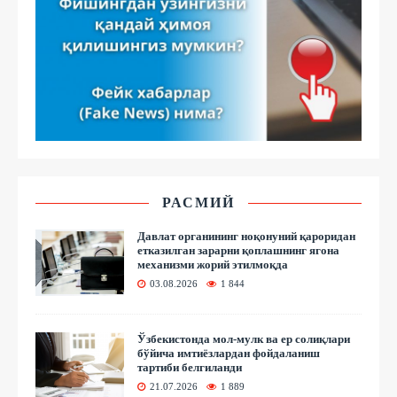
РАСМИЙ
Давлат органининг ноқонуний қароридан
етказилган зарарни қоплашнинг ягона
механизми жорий этилмоқда
03.08.2026
1 844
Ўзбекистонда мол-мулк ва ер солиқлари
бўйича имтиёзлардан фойдаланиш
тартиби белгиланди
21.07.2026
1 889