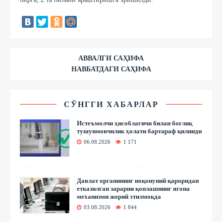
АВВАЛГИ САҲИФА
НАВБАТДАГИ САҲИФА
СЎНГГИ ХАБАРЛАР
Истеъмолчи ҳисоблагичи билан боғлиқ
тушунмовчилик ҳолати бартараф қилинди
06.08.2026
1 171
Давлат органининг ноқонуний қароридан
етказилган зарарни қоплашнинг ягона
механизми жорий этилмоқда
03.08.2026
1 844