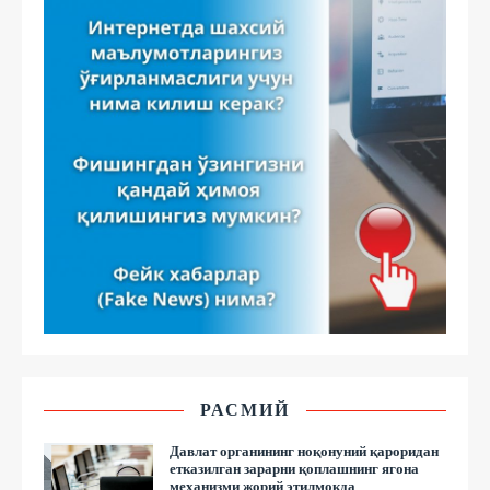
РАСМИЙ
Давлат органининг ноқонуний қароридан
етказилган зарарни қоплашнинг ягона
механизми жорий этилмоқда