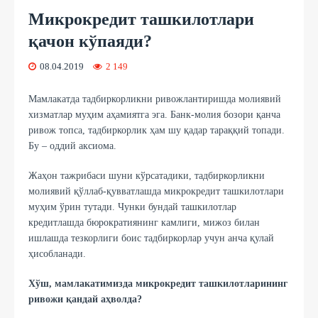
Микрокредит ташкилотлари
қачон кўпаяди?
08.04.2019
2 149
Мамлакатда тадбиркорликни ривожлантиришда молиявий
хизматлар муҳим аҳамиятга эга. Банк-молия бозори қанча
ривож топса, тадбиркорлик ҳам шу қадар тараққий топади.
Бу – оддий аксиома.
Жаҳон тажрибаси шуни кўрсатадики, тадбиркорликни
молиявий қўллаб-қувватлашда микрокредит ташкилотлари
муҳим ўрин тутади. Чунки бундай ташкилотлар
кредитлашда бюрократиянинг камлиги, мижоз билан
ишлашда тезкорлиги боис тадбиркорлар учун анча қулай
ҳисобланади.
Хўш, мамлакатимизда микрокредит ташкилотларининг
ривожи қандай аҳволда?