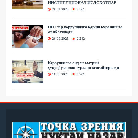
ИНСТИТУЦИОНАЛ ИСЛОҲОТЛАР
29.01.2026
2 561
ННТлар коррупцияга қарши курашишга
жалб этилади
26.09.2025
2 242
Коррупцияга оид маъмурий
ҳуқуқбузарлик турлари кенгайтирилди
16.06.2025
2 701