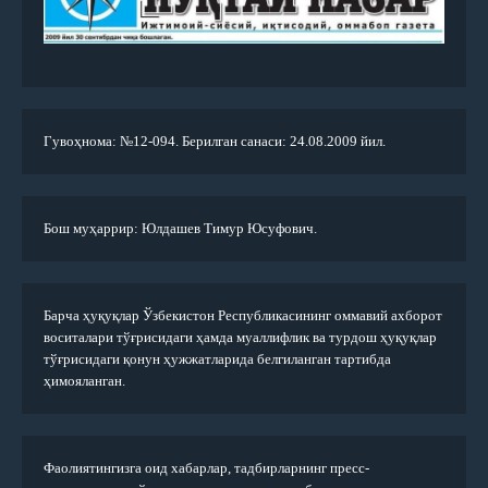
Гувоҳнома: №12-094. Берилган санаси: 24.08.2009 йил.
Бош муҳаррир: Юлдашев Тимур Юсуфович.
Барча ҳуқуқлар Ўзбекистон Республикасининг оммавий ахборот
воситалари тўғрисидаги ҳамда муаллифлик ва турдош ҳуқуқлар
тўғрисидаги қонун ҳужжатларида белгиланган тартибда
ҳимояланган.
Фаолиятингизга оид хабарлар, тадбирларнинг пресс-