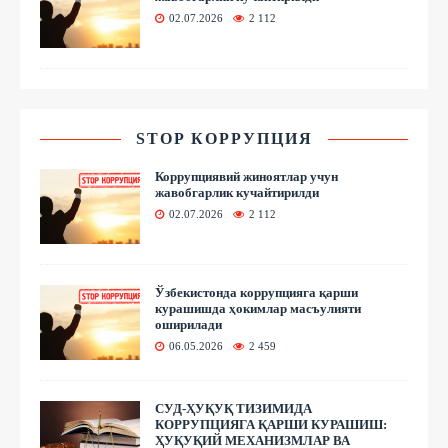
02.07.2026
2 112
STOP КОРРУПЦИЯ
Коррупциявий жиноятлар учун
жавобгарлик кучайтирилди
02.07.2026
2 112
Ўзбекистонда коррупцияга қарши
курашишда ҳокимлар масъулияти
оширилади
06.05.2026
2 459
СУД-ҲУҚУҚ ТИЗИМИДА
КОРРУПЦИЯГА ҚАРШИ КУРАШИШ:
ҲУҚУҚИЙ МЕХАНИЗМЛАР ВА