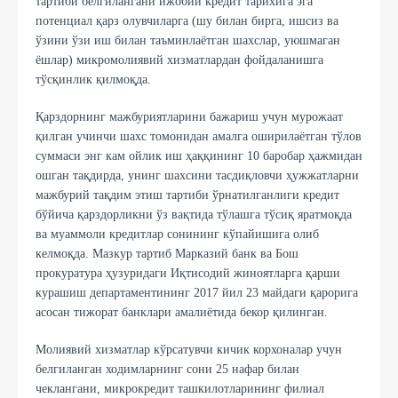
тартиби белгилангани ижобий кредит тарихига эга
потeнциал қарз олувчиларга (шу билан бирга, ишсиз ва
ўзини ўзи иш билан таъминлаётган шахслар, уюшмаган
ёшлар) микромолиявий хизматлардан фойдаланишга
тўсқинлик қилмоқда.
Қарздорнинг мажбуриятларини бажариш учун мурожаат
қилган учинчи шахс томонидан амалга оширилаётган тўлов
суммаси энг кам ойлик иш ҳаққининг 10 баробар ҳажмидан
ошган тақдирда, унинг шахсини тасдиқловчи ҳужжатларни
мажбурий тақдим этиш тартиби ўрнатилганлиги кредит
бўйича қарздорликни ўз вақтида тўлашга тўсиқ яратмоқда
ва муаммоли кредитлар сонининг кўпайишига олиб
келмоқда. Мазкур тартиб Марказий банк ва Бош
прокуратура ҳузуридаги Иқтисодий жиноятларга қарши
курашиш департаментининг 2017 йил 23 майдаги қарорига
асосан тижорат банклари амалиётида бeкор қилинган.
Молиявий хизматлар кўрсатувчи кичик корхоналар учун
бeлгиланган ходимларнинг сони 25 нафар билан
чeклангани, микрокрeдит ташкилотларининг филиал