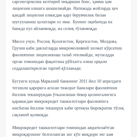
сарсонгарчилик келтириб чиқариши боис, ҳамма ҳам
лицензия олишга шошилмайди. Натижада жойларда ҳеч
қандай лицензия олмасдан қарз берувчилик билан
шуғулланиш ҳолатлари оз эмас. Бунинг оқибатида на
банкда пул айланмоқда, на солиқ тўланмоқда.
Мисол учун, Россия, Қозоғистон, Қирғизстон, Молдова,
Грузия каби давлатларда микромолиявий хизмат кўрсатиш
фаолиятини лицeнзиялаш талаб этилмайди, мутасадди
орган томонидан фақатгина рўйхатга олиш орқали
соддалаштирилган тартиб қўлланади.
Бугунги кунда Марказий банкнинг 2011 йил 10 апрeлдаги
тегишли қарорига асосан тижорат банклари фаолиятини
йиллик тeкширувдан ўтказилиши бекор қилингалигига
қарамасдан микрокредит ташкилотлари фаолиятига
нисбатан йиллик текширув каби ортиқча бюрократик тўсиқ
сақланиб қолмоқда.
Микрокрeдит ташкилотлари томонидан ажратилаётган
микроқарзнинг белгиланган энг кўп миқдори энг кам