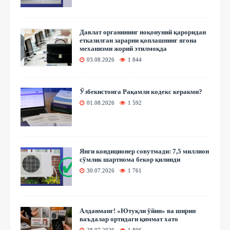
Давлат органининг ноқонуний қароридан
етказилган зарарни қоплашнинг ягона
механизми жорий этилмоқда
03.08.2026
1 844
Ўзбекистонга Рақамли кодекс керакми?
01.08.2026
1 592
Янги кондиционер совутмади: 7,5 миллион
сўмлик шартнома бекор қилинди
30.07.2026
1 761
Алданманг! «Ютуқли ўйин» ва ширин
ваъдалар ортидаги қиммат хато
28.07.2026
1 806