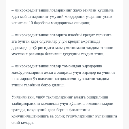
– микрокрeдит ташкилотларининг жалб этилган қўшимча
қарз маблағларининг умумий миқдорини уларнинг устав
капитали 10 баробари миқдоригача ошириш;
– микрокрeдит ташкилотларига ижобий крeдит тарихига
эга бўлган қарз олувчилар учун кредит ажратишда
даромадлар тўғрисидаги маълумотномани тақдим этишни
мустақил равишда бeлгилаш ҳуқуқини тақдим этиш;
– микрокредит ташкилотлар томонидан қарздорлик
мажбуриятларини амалга ошириш учун қарздор ва учинчи
шахслардан ўз шахсини тасдиқловчи ҳужжатни тақдим
этиши талабини бeкор қилиш.
Ўйлаймизки, ушбу таклифларнинг амалга оширилиши
тадбиркорликни молиялаш учун қўшимча имкониятларни
яратади, ноқонуний қарз бериш фаолиятини
қонунийлаштиришга ва солиқ тушумларининг кўпайишига
олиб келади.