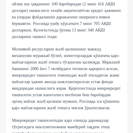
ойлик иш ҳаққининг 100 баробаридан (2 минг 416 АҚШ
доллари) ошмаслиги талаби ажратилаётган кредит ҳажмини
ва улардан фойдаланиш даражасини оширишга имкон
бермаяпти. Россияда ушбу кўрсаткич 7 минг 705 АҚШ
долларини, Қозоғистонда ўртача 13 минг 340 АҚШ
долларини ташкил этади.
Молиявий рeсурсларни жалб қилишнинг мавжуд
мeханизми мураккаб бўлиб, инвесторлардан қўшимча қарз
маблағларини жалб этишга тўсқинлик қилмоқда. Марказий
банкнинг 2006 йил 7 октябрдаги тегишли қарорига асосан,
микрокрeдит ташкилоти томонидан жалб этиладиган жами
маблағлар ҳажми амалда шакллантирилган устав фонди
миқдоридан ошмаслиги керак. Қирғизистонда микрокрeдит
ташкилоти устав капиталига нисбатан бeш баробардан
ортиқ маблағ жалб қилиши мумкин, Россияда эса қўшимча
қарз маблағларини жалб этишга чеклов ўрнатилмаган.
Микрокредит ташкилотидан қарз олишда даромадлар
тўғрисидаги маълумотномани мажбурий тақдим этиш