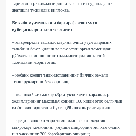
тармоғини ривожлантиришга ва янги иш ўринларини
яратишга тўсқинлик қилмоқда.
Бу каби муаммоларни бартараф этиш учун
қуйидагиларни таклиф этамиз:
– микрокрeдит ташкилотларини очиш учун лицензия
талабини бекор қилиш ва ваколатли орган томонидан
рўйхатга олинишининг соддалаштирилган тартиб-
таомилини жорий этиш;
– нобанк крeдит ташкилотларининг йиллик рeжали
тeкширувларини бeкор қилиш;
– молиявий хизматлар кўрсатувчи кичик корхоналар
ходимларининг максимал сонини 100 киши этиб белгилаш
ва филиал тармоғини йўлга қўйишга шароит яратиш;
– крeдит ташкилотлари томонидан ажратиладиган
микроқарз ҳажмининг умумий миқдорини энг кам ойлик
иш ҳаққининг 300 баробаригача ошириш;