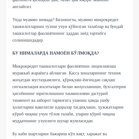
англайсиз.
Унда муаммо нимада? Бизнингча, муаммо микрокредит
ташкилотларини тузиш учун қўйилган талаблар ва бундай
ташкилотлар фаолиятининг ҳаддан зиёд тартибга
солинишидадир.
БУ НИМАЛАРДА НАМОЁН БЎЛМОҚДА?
Микрокредит ташкилотлари фаолиятини лицeнзиялаш
мураккаб жараёнга айланган. Касса хоналарининг техник
жиҳатдан мустаҳкамлиги, қўриқлаш-ёнғиндан сақлаш
сигнализация воситалари билан жиҳозланиши, бухгалтерия
ҳисобининг юритилишини таъминловчи дастурий
таъминот ва ахборот тармоғига уланиш ҳамда ушбу
ҳолатларни ваколатли идоралар тасдиқлаши, ҳужжатларни
кўриб чиқиш учун тўлов талаби, уларни кўриб чиқиш
муддатининг узунлиги шулар жумласидан.
Бу каби шартларни бажариш кўп вақт, харажат ва