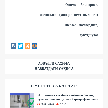
Олимхон Алиқориев,
Иқтисодиёт фанлари номзоди, доцент
Шерзод Эгамбердиев,
Ҳуқуқшунос
АВВАЛГИ САҲИФА
НАВБАТДАГИ САҲИФА
СЎНГГИ ХАБАРЛАР
Истеъмолчи ҳисоблагичи билан боғлиқ
тушунмовчилик ҳолати бартараф қилинди
06.08.2026
1 171