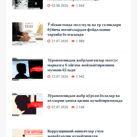
03.08.2026
1 844
Ўзбекистонда мол-мулк ва ер солиқлари
бўйича имтиёзлардан фойдаланиш
тартиби белгиланди
21.07.2026
1 889
Зўравонликдан жабрланганлар махсус
марказга 6 ойгача жойлаштирилиши
мумкин бўлади
13.07.2026
1 942
Зўравонликдан жабр кўрган болалар ва
аёлларни ҳимоя қилиш кучайтирилмоқда
07.07.2026
2 148
Коррупциявий жиноятлар учун
жавобгарлик кучайтирилди