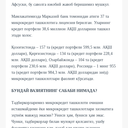
Афсуски, бу саволга ижобий жавоб беришимиз мушкул.
Мамлакатимизда Марказий банк томонидан атиги 37 та
микрокредит ташкилотига лицензия берилган. Уларнинг
кредит портфели 38,6 миллион АҚШ долларини ташкил
этади холос.
Қозоғистонда – 157 та (кредит портфели 599,5 млн. АҚШ
доллари), Қирғизистонда – 134 та (кредит портфели 228,4
млн. АҚШ доллари), Озарбайжонда – 104 та (кредит
портфели 230,6 млн. АҚШ доллари), Россияда – 1 минг 955
та (кредит портфели 984,3 млн. АҚШ долларидан зиёд)
микрокредит ташкилотлари фаолият кўрсатади.
БУНДАЙ ВАЗИЯТНИНГ САБАБИ НИМАДА?
Тадбиркорларимиз микрокредит ташкилоти очишни
исташмайдими ёки микрокредит ташкилотлари хизматига
эҳтиёж мавжуд эмасми? Униси ҳам, буниси ҳам эмас.
Чунки, тадбиркорлар билан мулоқот қилсангиз, ушбу
фаолиятга қизиқиш ҳам, талаб ҳам юқори эканини