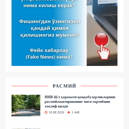
РАСМИЙ
ИИВ йўл ҳаракати қоидабузарликларини
расмийлаштиришнинг янги тартибини
таклиф қилди
10.08.2026
1 448