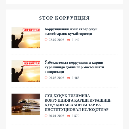
STOP КОРРУПЦИЯ
Коррупциявий жиноятлар учун
жавобгарлик кучайтирилди
02.07.2026
2 142
Ўзбекистонда коррупцияга қарши
курашишда ҳокимлар масъулияти
оширилади
06.05.2026
2 465
СУД-ҲУҚУҚ ТИЗИМИДА
КОРРУПЦИЯГА ҚАРШИ КУРАШИШ:
ҲУҚУҚИЙ МЕХАНИЗМЛАР ВА
ИНСТИТУЦИОНАЛ ИСЛОҲОТЛАР
29.01.2026
2 570