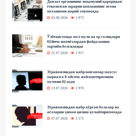
Давлат органининг ноқонуний қароридан
етказилган зарарни қоплашнинг ягона
механизми жорий этилмоқда
03.08.2026
1 873
Ўзбекистонда мол-мулк ва ер солиқлари
бўйича имтиёзлардан фойдаланиш
тартиби белгиланди
21.07.2026
1 917
Зўравонликдан жабрланганлар махсус
марказга 6 ойгача жойлаштирилиши
мумкин бўлади
13.07.2026
1 970
Зўравонликдан жабр кўрган болалар ва
аёлларни ҳимоя қилиш кучайтирилмоқда
07.07.2026
2 175