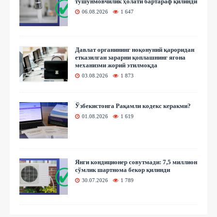
тушунмовчилик ҳолати бартараф қилинди
06.08.2026
1 647
Давлат органининг ноқонуний қароридан
етказилган зарарни қоплашнинг ягона
механизми жорий этилмоқда
03.08.2026
1 873
Ўзбекистонга Рақамли кодекс керакми?
01.08.2026
1 619
Янги кондиционер совутмади: 7,5 миллион
сўмлик шартнома бекор қилинди
30.07.2026
1 789