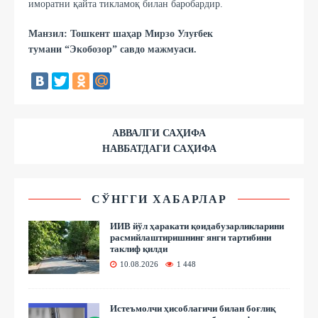
иморатни қайта тикламоқ билан баробардир.
Манзил: Тошкент шаҳар Мирзо Улуғбек
тумани “Экобозор” савдо мажмуаси.
АВВАЛГИ САҲИФА
НАВБАТДАГИ САҲИФА
СЎНГГИ ХАБАРЛАР
ИИВ йўл ҳаракати қоидабузарликларини
расмийлаштиришнинг янги тартибини
таклиф қилди
10.08.2026
1 448
Истеъмолчи ҳисоблагичи билан боғлиқ