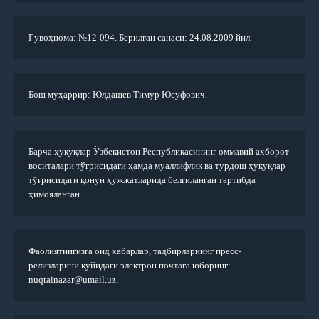
Гувоҳнома: №12-094. Берилган санаси: 24.08.2009 йил.
Бош муҳаррир: Юлдашев Тимур Юсуфович.
Барча ҳуқуқлар Ўзбекистон Республикасининг оммавий ахборот
воситалари тўғрисидаги ҳамда муаллифлик ва турдош ҳуқуқлар
тўғрисидаги қонун ҳужжатларида белгиланган тартибда
ҳимояланган.
Фаолиятингизга оид хабарлар, тадбирларнинг пресс-
релизларини қуйидаги электрон почтага юборинг:
nuqtainazar@umail.uz.