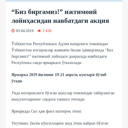
“Биз биргамиз!” ижтимоий
лойиҳасидан навбатдаги акция
05.04.2019
2 428
Ўзбекистон Республикаси Адлия вазирлиги томонидан
Ўзбекистон ногиронлар жамияти билан ҳамкорликда “Биз
биргамиз!” ижтимоий лойиҳаси доирасида навбатдаги
Республика савдо ярмаркаси ўтказилади.
Ярмарка 2019 йилнинг 19-21 апрель кунлари бўлиб
ўтади.
Унда ногиронлиги бўлган шахслар томонидан тайёрланган
маҳсулотларнинг савдоси ташкил этилади.
Ярмаркада Сиз ҳам фаол иштирок этинг.
Унутманг, ўксик кўнгилларни шод этиш вайрон бўлган