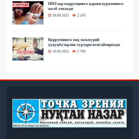
ННТлар коррупцияга қарши курашишга
жалб этилади
26.09.2025
2 245
Коррупцияга оид маъмурий
ҳуқуқбузарлик турлари кенгайтирилди
16.06.2025
2 706